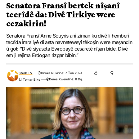
Senatora Fransî bertek nîşanî
tecrîdê da: Divê Tirkiye were
cezakirin!
HEMÛ BAJAR
YÊN HATINE ÊTÎKETKIRIN
Senatora Fransî Anne Souyris anî ziman ku divê li hemberî
tecrîda Îmraliyê di asta navneteweyî têkoşîn were meşandin
û got: ‘’Divê siyaseta Ewropayê cesaretê nîşan bide. Divê
em ji rejîma Erdogan rizgar bibin.”
Ji me agahî bistîne!
Eger tu bibî abone em ê nûçeyên lezgîn yekser ji maîla
Stêrk TV
Dîroka Nûkirinê: 7. Îlon 2024
te re bişînin.
Dema Xwendinê: 8 Dq.
Eger tu bibî abone te we wateyê ku tu
Polîtikaya Malpera Me
dipejînî û
dîsa tê wê wateyê ku tu
Şert û Mercên me
qebûl dikî. Tu kendî bixwazî
dikarî ji abonetiyê derkevî
Çi Difikirî?