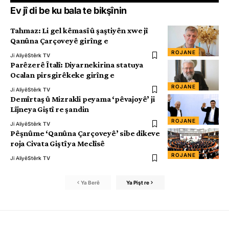
Ev jî di be ku bala te bikşînin
Tahmaz: Li gel kêmasî û şaştiyên xwe jî
Qanûna Çarçoveyê girîng e
ROJANE
Ji Aliyê
Stêrk TV
Parêzerê Îtalî: Diyarnekirina statuya
Ocalan pirsgirêkeke girîng e
ROJANE
Ji Aliyê
Stêrk TV
Demîrtaş û Mizrakli peyama ‘pêvajoyê’ ji
Lîjneya Giştî re şandin
ROJANE
Ji Aliyê
Stêrk TV
Pêşnûme ‘Qanûna Çarçoveyê’ sibe dikeve
roja Civata Giştî ya Meclîsê
ROJANE
Ji Aliyê
Stêrk TV
Ya Berê
Ya Pişt re