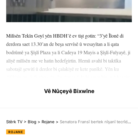
Milîsên Tekîn Goyî yên HBDH’ê ev tişt gotin: “3’yê Îlonê di
derdora saet 13.30’an de beşa servîsê û wesayîtan a li qata
bodrûmê ya Şîşlî Plaza ya li Cadeya 19 Mayis a Şîşlî-Fulyayê, ji
aliyê milîsên me ve hatin hedefgirtin. Hemû avahî bi taktîka
sabotajê şewitî û derdor bi çalakiyê re kete panîkê. Yên ku
difikirin ew ê di plazayên dewlemend de bi aram bin, wê her tim
di nava tengasiyê de bijîn!”
Vê Nûçeyê Bixwîne
Di daxuyaniyê de ev tişt jî hat diyarkirin: “Milîsên me yên Tekîn
Goyî piştî çalakiyê bi rengekî biewle gihiştin qadên xwe. Em vê
çalakiyê diyarî milîtanên Artêşa Rizgariya Beluc hevrê Zîlan
Stêrk TV
>
Blog
>
Rojane
>
Senatora Fransî bertek nîşanî tecrîdê da: Divê Tirkiye were cezakirin!
Kurd (Mahal Beluc) û Rizwan Beluc (Hamal) ên bi fedayî şehîd
ROJANE
bûne, dikin.”