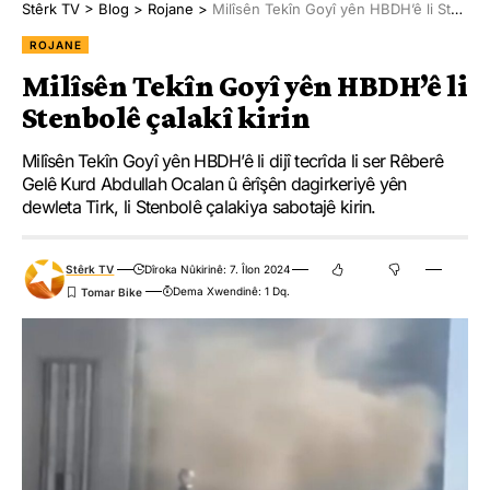
Stêrk TV
>
Blog
>
Rojane
>
Milîsên Tekîn Goyî yên HBDH’ê li Stenbolê çalakî kirin
ROJANE
Milîsên Tekîn Goyî yên HBDH’ê li
Stenbolê çalakî kirin
Milîsên Tekîn Goyî yên HBDH’ê li dijî tecrîda li ser Rêberê
Gelê Kurd Abdullah Ocalan û êrîşên dagirkeriyê yên
dewleta Tirk, li Stenbolê çalakiya sabotajê kirin.
Stêrk TV
Dîroka Nûkirinê: 7. Îlon 2024
Dema Xwendinê: 1 Dq.