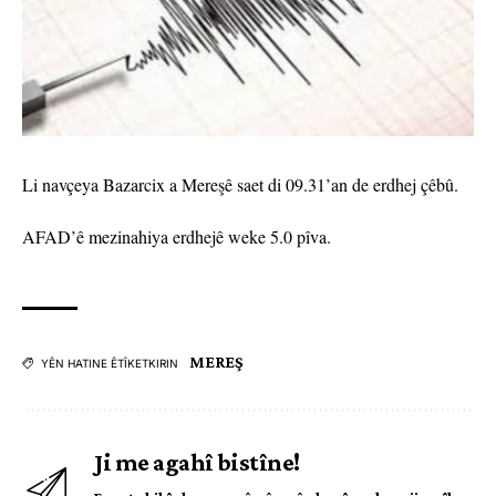
Li navçeya Bazarcix a Mereşê saet di 09.31’an de erdhej çêbû.
AFAD’ê mezinahiya erdhejê weke 5.0 pîva.
MEREŞ
YÊN HATINE ÊTÎKETKIRIN
Ji me agahî bistîne!