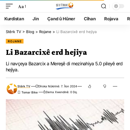
Aa
Kurdistan
Jin
Çand û Hûner
Cîhan
Rojava
R
Stêrk TV
>
Blog
>
Rojane
>
Li Bazarcixê erd hejiya
ROJANE
Li Bazarcixê erd hejiya
Li navçeya Bazarcix a Mereşê di mezinahiya 5.0 pileyê erd
hejiya.
Stêrk TV
Dîroka Nûkirinê: 7. Îlon 2024
Dema Xwendinê: 0 Dq.