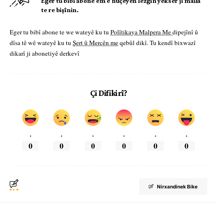
Eger tu bibî abone em ê nûçeyên lezgîn yekser ji maîla
te re bişînin.
Eger tu bibî abone te we wateyê ku tu
Polîtikaya Malpera Me
dipejînî û
dîsa tê wê wateyê ku tu
Şert û Mercên me
qebûl dikî. Tu kendî bixwazî
dikarî ji abonetiyê derkevî
Çi Difikirî?
.
.
.
.
.
.
0
0
0
0
0
0
Nirxandinek Bike