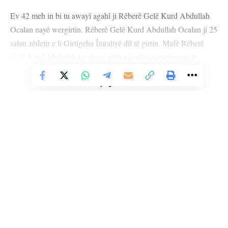
Ev 42 meh in bi tu awayî agahî ji Rêberê Gelê Kurd Abdullah
Ocalan nayê wergirtin. Rêberê Gelê Kurd Abdullah Ocalan ji 25
salan zêdetir e li Girtîgeha Îmraliyê dîl tê girtin. Mafê Rêberê
Gelê Kurd Abdullah Ocalan ê dîtîna malbat û parêzeran bi
temamî hatiye desterserkirin ku ev maf hem ji aliyê hiqûqa
Vê Nûçeyê Bixwîne
navxweyî ya Tirkiyeyê ve û hem jî ji aliyê hiqûqa navneteweyî
ve hatiye misogerkirin. Bêagahîbûna mutleq û şert û mercên
tecrîda giran bi temamî veguherîne pergaleke êşkenceyeke
eşkere û tunekirinê.
Li Ser Şopa Heqîqetê
Stêrk TV ji sala 2009an ve di warên siyasî, civakî, çandî û hunerî de
weşanê dike. Bi nêrîna azadiya jinê û avakirina civakeke demokratîk,
Stêrk TV xebatên civakî, çandî, hunerî, dîrokî, aborî û yên jîngehê