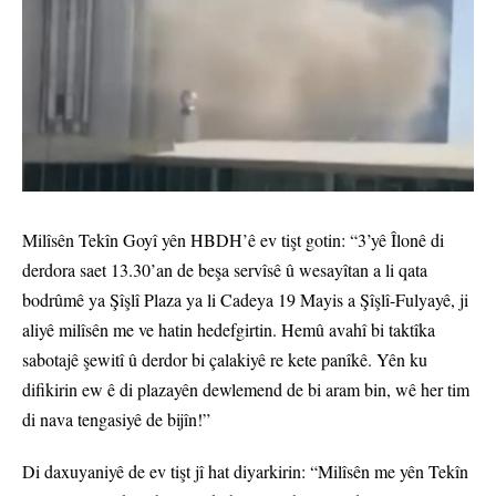
Milîsên Tekîn Goyî yên HBDH’ê ev tişt gotin: “3’yê Îlonê di
derdora saet 13.30’an de beşa servîsê û wesayîtan a li qata
bodrûmê ya Şîşlî Plaza ya li Cadeya 19 Mayis a Şîşlî-Fulyayê, ji
aliyê milîsên me ve hatin hedefgirtin. Hemû avahî bi taktîka
sabotajê şewitî û derdor bi çalakiyê re kete panîkê. Yên ku
difikirin ew ê di plazayên dewlemend de bi aram bin, wê her tim
di nava tengasiyê de bijîn!”
Di daxuyaniyê de ev tişt jî hat diyarkirin: “Milîsên me yên Tekîn