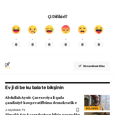
Çi Difikirî?
.
.
.
.
.
.
0
0
0
0
0
0
Nirxandinek Bike
Ev jî di be ku bala te bikşînin
Abdullah Aysû: Çareseriya li qada
çandiniyê kooperatîfbûna demokratîk e
ROJANE
Ji Aliyê
Stêrk TV
Tîryakî: Em ê şaredariyan bikin navendên