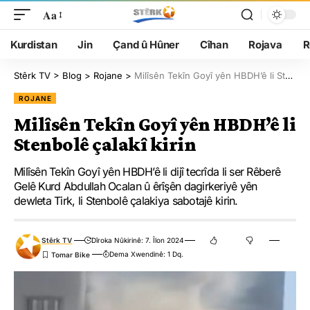
Aa
Kurdistan
Jin
Çand û Hûner
Cîhan
Rojava
R
Stêrk TV
>
Blog
>
Rojane
>
Milîsên Tekîn Goyî yên HBDH’ê li Stenbolê çalakî kirin
ROJANE
Milîsên Tekîn Goyî yên HBDH’ê li
Stenbolê çalakî kirin
Milîsên Tekîn Goyî yên HBDH’ê li dijî tecrîda li ser Rêberê
Gelê Kurd Abdullah Ocalan û êrîşên dagirkeriyê yên
dewleta Tirk, li Stenbolê çalakiya sabotajê kirin.
Stêrk TV
Dîroka Nûkirinê: 7. Îlon 2024
Dema Xwendinê: 1 Dq.