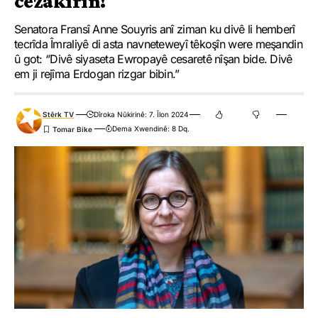
cezakirin!
Senatora Fransî Anne Souyris anî ziman ku divê li hemberî
tecrîda Îmraliyê di asta navneteweyî têkoşîn were meşandin
û got: ‘’Divê siyaseta Ewropayê cesaretê nîşan bide. Divê
em ji rejîma Erdogan rizgar bibin.”
Stêrk TV
Dîroka Nûkirinê: 7. Îlon 2024
Dema Xwendinê: 8 Dq.