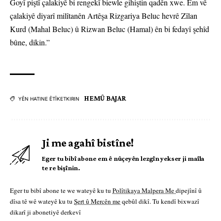
Goyî piştî çalakiyê bi rengekî biewle gihiştin qadên xwe. Em vê
çalakiyê diyarî milîtanên Artêşa Rizgariya Beluc hevrê Zîlan
Kurd (Mahal Beluc) û Rizwan Beluc (Hamal) ên bi fedayî şehîd
bûne, dikin.”
HEMÛ BAJAR
YÊN HATINE ÊTÎKETKIRIN
Ji me agahî bistîne!
Eger tu bibî abone em ê nûçeyên lezgîn yekser ji maîla
te re bişînin.
Eger tu bibî abone te we wateyê ku tu
Polîtikaya Malpera Me
dipejînî û
dîsa tê wê wateyê ku tu
Şert û Mercên me
qebûl dikî. Tu kendî bixwazî
dikarî ji abonetiyê derkevî