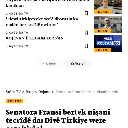
komînan
ROJANE
Ji Aliyê
Stêrk TV
‘Elewî Tirkiyeyeke welê dixwazin ku
mafên her kesî lê ewle be’
ROJANE
Ji Aliyê
Stêrk TV
ROJEVA 7’Ê TEBAXA 2026’AN
Ji Aliyê
Stêrk TV
ROJANE
Ya Berê
Ya Pişt re
Stêrk TV
>
Blog
>
Rojane
>
Senatora Fransî bertek nîşanî tecrîdê da: Divê Tirkiye were cezakirin!
ROJANE
Senatora Fransî bertek nîşanî
tecrîdê da: Divê Tirkiye were