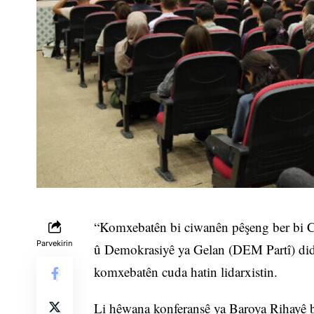
“Komxebatên bi ciwanên pêşeng ber bi 
Parvekirin
û Demokrasiyê ya Gelan (DEM Partî) dido
komxebatên cuda hatin lidarxistin.
Li hêwana konferansê ya Baroya Rihayê b