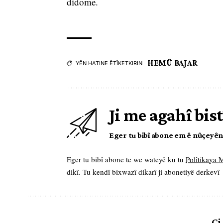
didome.
HEMÛ BAJAR
YÊN HATINE ÊTÎKETKIRIN
Ji me agahî bist
Eger tu bibî abone em ê nûçeyên l
Eger tu bibî abone te we wateyê ku tu
Polîtikaya
dikî. Tu kendî bixwazî dikarî ji abonetiyê derkevî
Çi