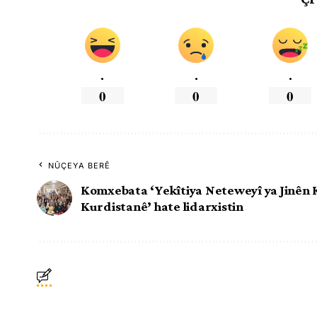
.
.
.
0
0
0
NÛÇEYA BERÊ
Komxebata ‘Yekîtiya Neteweyî ya Jinên
Kurdistanê’ hate lidarxistin