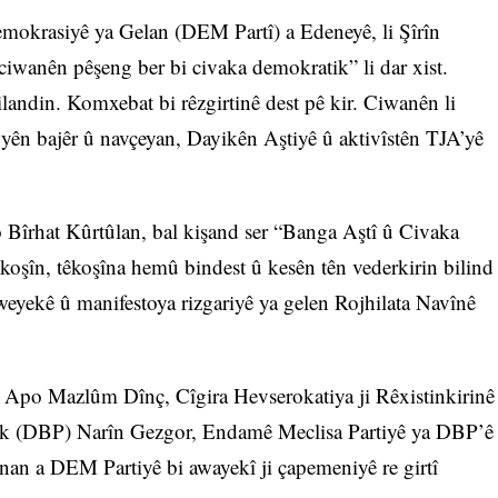
mokrasiyê ya Gelan (DEM Partî) a Edeneyê, li Şîrîn
iwanên pêşeng ber bi civaka demokratik” li dar xist.
andin. Komxebat bi rêzgirtinê dest pê kir. Ciwanên li
ên bajêr û navçeyan, Dayikên Aştiyê û aktivîstên TJA’yê
rhat Kûrtûlan, bal kişand ser “Banga Aştî û Civaka
oşîn, têkoşîna hemû bindest û kesên tên vederkirin bilind
weyekê û manifestoya rizgariyê ya gelen Rojhilata Navînê
 Apo Mazlûm Dînç, Cîgira Hevserokatiya ji Rêxistinkirinê
îk (DBP) Narîn Gezgor, Endamê Meclisa Partiyê ya DBP’ê
n a DEM Partiyê bi awayekî ji çapemeniyê re girtî