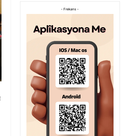
- Frekans -
î