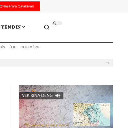
Neşeriya Çalakiyan
YÊN DIN
GÎN
ÊLIH
COLEMÊRG
VEKIRINA DENG