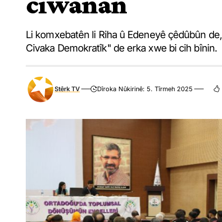
ciwanan
Li komxebatên li Riha û Edeneyê çêdûbûn de, 
Civaka Demokratîk" de erka xwe bi cih bînin.
Stêrk TV
Dîroka Nûkirinê: 5. Tîrmeh 2025