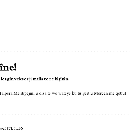
îne!
ezgîn yekser ji maîla te re bişînin.
 Malpera Me
dipejînî û dîsa tê wê wateyê ku tu
Şert û Mercên me
qebûl
 Difikirî?