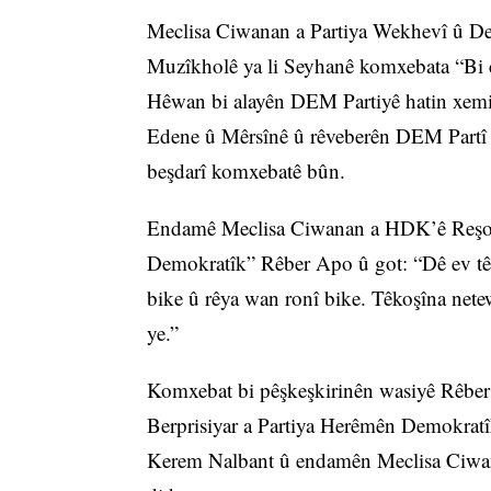
Meclisa Ciwanan a Partiya Wekhevî û De
Muzîkholê ya li Seyhanê komxebata “Bi c
Hêwan bi alayên DEM Partiyê hatin xemil
Edene û Mêrsînê û rêveberên DEM Partî y
beşdarî komxebatê bûn.
Endamê Meclisa Ciwanan a HDK’ê Reşo Bî
Demokratîk” Rêber Apo û got: “Dê ev têk
bike û rêya wan ronî bike. Têkoşîna nete
ye.”
Komxebat bi pêşkeşkirinên wasiyê Rêber
Berprisiyar a Partiya Herêmên Demokrat
Kerem Nalbant û endamên Meclisa Ciwana