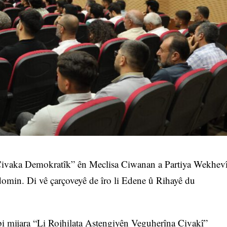
Civaka Demokratîk” ên Meclisa Ciwanan a Partiya Wekhev
min. Di vê çarçoveyê de îro li Edene û Rihayê du
i mijara “Li Rojhilata Astengiyên Veguherîna Civakî”