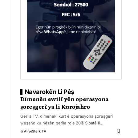
Navarokên Li Pêş
Dîmenên ewilî yên operasyona
şoreşgerî ya li Kurojahro
Gerîla TV, dîmenekî kurt ê operasyona şoreşgerî
weşand ku hêzên gerîla roja 20’ê Sibatê li
…
Ji Aliyê
Stêrk TV