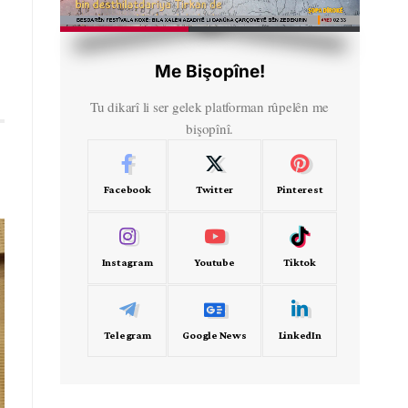
HD
00:30
Me Bişopîne!
Tu dikarî li ser gelek platforman rûpelên me
bişopînî.
Facebook
Twitter
Pinterest
Instagram
Youtube
Tiktok
Telegram
Google News
LinkedIn