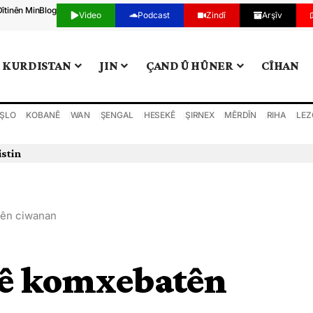
Dîtinên Min
Blog
Video
Podcast
Zindî
Arşîv
KURDISTAN
JIN
ÇAND Û HÛNER
CÎHAN
ŞLO
KOBANÊ
WAN
ŞENGAL
HESEKÊ
ŞIRNEX
MÊRDÎN
RIHA
LEZ
tên ciwanan
yê komxebatên