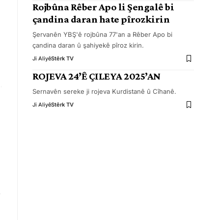
Rojbûna Rêber Apo li Şengalê bi
çandina daran hate pîrozkirin
Şervanên YBŞ'ê rojbûna 77'an a Rêber Apo bi
çandina daran û şahiyekê pîroz kirin.
Ji Aliyê
Stêrk TV
ROJEVA 24’Ê ÇILEYA 2025’AN
Sernavên sereke ji rojeva Kurdistanê û Cîhanê.
Ji Aliyê
Stêrk TV