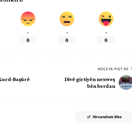
.
.
.
0
0
0
NÛÇEYA PIŞT RE
 Kurd-Başûrê
Divê girtiyên nexweş
bên berdan
Nirxandinek Bike