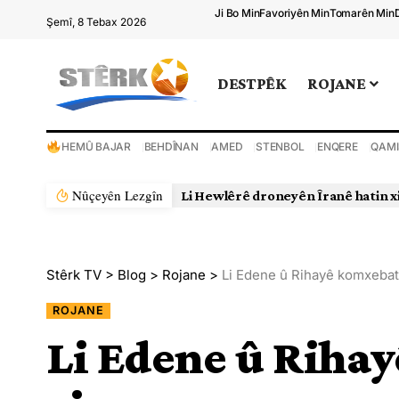
Ji Bo Min
Favoriyên Min
Tomarên Min
Şemî, 8 Tebax 2026
DESTPÊK
ROJANE
HEMÛ BAJAR
BEHDÎNAN
AMED
STENBOL
ENQERE
QAMI
Nûçeyên Lezgîn
Stêrk TV
>
Blog
>
Rojane
>
Li Edene û Rihayê komxeba
ROJANE
Li Edene û Riha