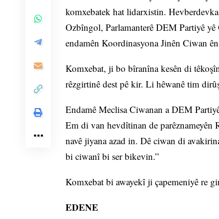
komxebatek hat lidarxistin. Hevberdev
Ozbîngol, Parlamanterê DEM Partiyê yê 
endamên Koordinasyona Jinên Ciwan ên 
Komxebat, ji bo bîranîna kesên di têkoşîn
rêzgirtinê dest pê kir. Li hêwanê tim dir
Endamê Meclisa Ciwanan a DEM Partiyê 
Em di van hevdîtinan de parêznameyên R
navê jiyana azad in. Dê ciwan di avakirin
bi ciwanî bi ser bikevin.”
Komxebat bi awayekî ji çapemeniyê re gir
EDENE