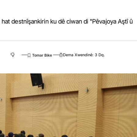
hat destnîşankirin ku dê ciwan di "Pêvajoya Aştî û
Dema Xwendinê: 3 Dq.