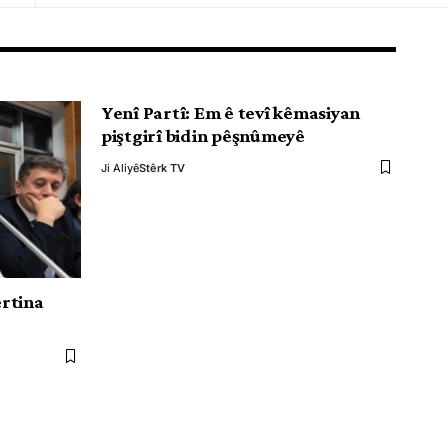
Yenî Partî: Em ê tevî kêmasiyan
piştgirî bidin pêşnûmeyê
Ji Aliyê
Stêrk TV
rtina