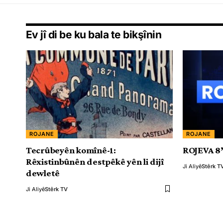
Ev jî di be ku bala te bikşînin
ROJANE
ROJANE
Tecrûbeyên komînê-1:
ROJEVA 8
Rêxistinbûnên destpêkê yên li dijî
Ji Aliyê
Stêrk T
dewletê
Ji Aliyê
Stêrk TV