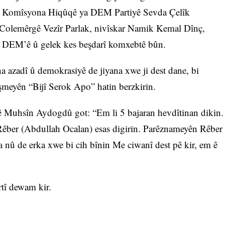
ka Komîsyona Hiqûqê ya DEM Partiyê Sevda Çelîk
Colemêrgê Vezîr Parlak, nivîskar Namik Kemal Dînç,
DEM’ê û gelek kes beşdarî komxebtê bûn.
a azadî û demokrasiyê de jiyana xwe ji dest dane, bi
ûşmeyên “Bijî Serok Apo” hatin berzkirin.
Muhsîn Aydogdû got: “Em li 5 bajaran hevdîtinan dikin.
êber (Abdullah Ocalan) esas digirin. Parêznameyên Rêber
a nû de erka xwe bi cih bînin Me ciwanî dest pê kir, em ê
tî dewam kir.