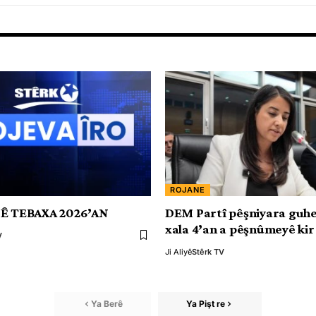
ROJANE
’Ê TEBAXA 2026’AN
DEM Partî pêşniyara guhe
xala 4’an a pêşnûmeyê kir
V
Ji Aliyê
Stêrk TV
Ya Berê
Ya Pişt re