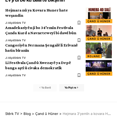
Hejmara nû ya Kovara Huner hate
weşandin
ÇAND Û HÛNER
Ji Aliyê
Stêrk TV
Amadekariyên ji bo 34’emîn Festîvala
Çanda Kurd a Navneteweyî bi dawî bûn
ÇAND Û HÛNER
Ji Aliyê
Stêrk TV
Cangoriyên Fermana Şengalê li Erîvanê
hatin bîranîn
ROJANE
Ji Aliyê
Stêrk TV
Li Festîvala Çand û Xwezayê ya Depê
banga aştî û civaka demokratîk
ÇAND Û HÛNER
Ji Aliyê
Stêrk TV
Ya Berê
Ya Pişt re
Stêrk TV
>
Blog
>
Çand û Hûner
>
Hejmara 3’yemîn a kovara HUNER’ê hate weşandin