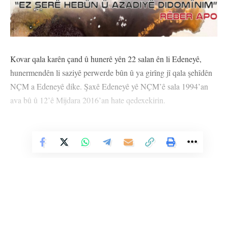
Kovar qala karên çand û hunerê yên 22 salan ên li Edeneyê,
hunermendên li saziyê perwerde bûn û ya girîng jî qala şehîdên
NÇM a Edeneyê dike. Şaxê Edeneyê yê NÇM’ê sala 1994’an
ava bû û 12’ê Mijdara 2016’an hate qedexekirin.
Di kovarê de her wiha qala jiyana du kesayetên girîng ên Kurd
ên li Edeneyê Yaşar Kemal û Yilmaz Guney tê kirin.
Vê Nûçeyê Bixwîne
Kovar cih dide nivîsek ji pirtûkên Reberê Gelê Kurd Abdullah
Ocalan û di bergê de gotina “Ez hebûn û azadiyê didomînim” a
Ocalan weşand.
Hin ji nivîs û lêkolînên di kovarê de bi vî rengî ne: