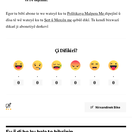
Eger tu bibî abone te we wateyê ku tu
Polîtikaya Malpera Me
dipejînî û
dîsa tê wê wateyê ku tu
Şert û Mercên me
qebûl dikî. Tu kendî bixwazî
dikarî ji abonetiyê derkevî
Çi Difikirî?
.
.
.
.
.
.
0
0
0
0
0
0
Nirxandinek Bike
Ev jî di be ku bala te bikşînin