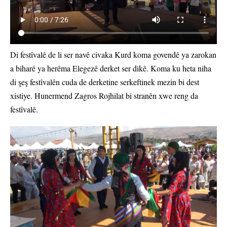
Di festîvalê de li ser navê civaka Kurd koma govendê ya zarokan
a biharê ya herêma Elegezê derket ser dikê. Koma ku heta niha
di şeş festîvalên cuda de derketine serkeftinek mezin bi dest
xistiye. Hunermend Zagros Rojhilat bi stranên xwe reng da
festîvalê.