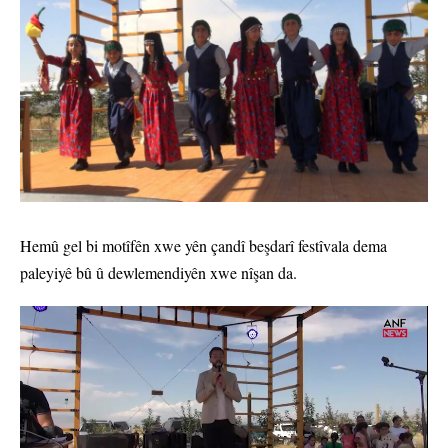
Hemû gel bi motîfên xwe yên çandî beşdarî festîvala dema
paleyiyê bû û dewlemendiyên xwe nîşan da.