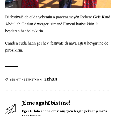
Di festîvalê de cilda yekemîn a parêznameyên Rêberê Gelê Kurd
Abdullah Ocalan ê wergerî zimanê Ermenî hatiye kirin, li
beşdaran hat belavkirin.
Çandên cûda hatin gel hev, festîvalê di nava aştî û hevgirtinê de
pîroz kirin.
ERÎVAN
YÊN HATINE ÊTÎKETKIRIN
Ji me agahî bistîne!
Eger tu bibî abone em ê nûçeyên lezgîn yekser ji maîla
te re bişînin.