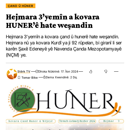
ÇAND Û HÛNER
Hejmara 3’yemîn a kovara
HUNER’ê hate weşandin
Hejmara 3'yemîn a kovara çand û hunerê hate weşandin.
Hejmara nû ya kovara Kurdî ya ji 92 rûpelan, bi giranî li ser
karên Şaxê Edeneyê yê Navenda Çanda Mezopotamyayê
(NÇM) ye.
Stêrk TV
Dîroka Nûkirinê: 17. Îlon 2024
Dema Xwendinê: 2 Dq.