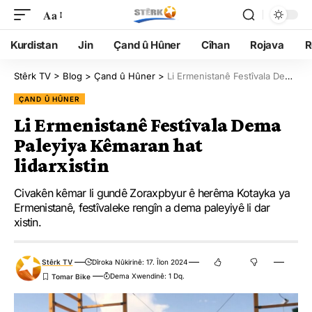
Aa
Kurdistan
Jin
Çand û Hûner
Cîhan
Rojava
R
Stêrk TV
>
Blog
>
Çand û Hûner
>
Li Ermenistanê Festîvala Dema Paleyiya Kêmaran hat lidarxistin
ÇAND Û HÛNER
Li Ermenistanê Festîvala Dema
Paleyiya Kêmaran hat
lidarxistin
Civakên kêmar li gundê Zoraxpbyur ê herêma Kotayka ya
Ermenistanê, festîvaleke rengîn a dema paleyiyê li dar
xistin.
Stêrk TV
Dîroka Nûkirinê: 17. Îlon 2024
Dema Xwendinê: 1 Dq.