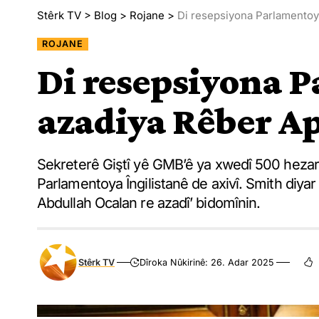
Stêrk TV
>
Blog
>
Rojane
>
Di resepsiyona Parlamentoy
ROJANE
Di resepsiyona 
azadiya Rêber Ap
Sekreterê Giştî yê GMB’ê ya xwedî 500 hezar
Parlamentoya Îngilistanê de axivî. Smith diyar 
Abdullah Ocalan re azadî’ bidomînin.
Stêrk TV
Dîroka Nûkirinê: 26. Adar 2025