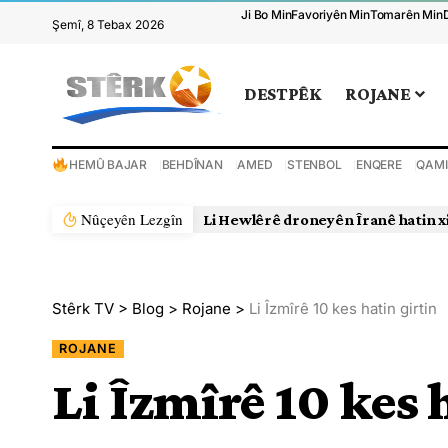
Ji Bo Min
Favoriyên Min
Tomarên Min
Şemî, 8 Tebax 2026
DESTPÊK
ROJANE
HEMÛ BAJAR
BEHDÎNAN
AMED
STENBOL
ENQERE
QAMI
Nûçeyên Lezgîn
Li Hewlêrê droneyên Îranê hatin x
Stêrk TV
>
Blog
>
Rojane
>
Li Îzmîrê 10 kes hatin girtin
ROJANE
Li Îzmîrê 10 kes 