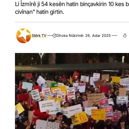
Li Îzmîrê ji 54 kesên hatin binçavkirin 10 ke
civînan" hatin girtin.
Stêrk TV
Dîroka Nûkirinê: 26. Adar 2025