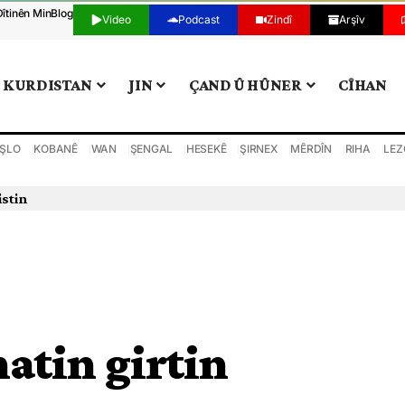
Dîtinên Min
Blog
Video
Podcast
Zindî
Arşîv
KURDISTAN
JIN
ÇAND Û HÛNER
CÎHAN
ŞLO
KOBANÊ
WAN
ŞENGAL
HESEKÊ
ŞIRNEX
MÊRDÎN
RIHA
LEZ
istin
hatin girtin