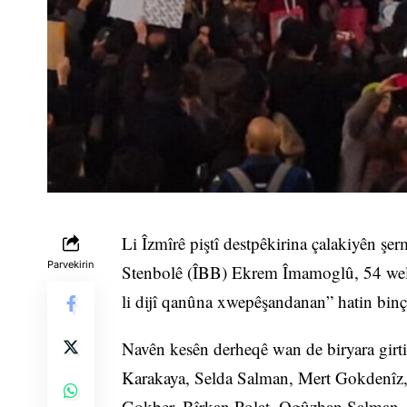
Li Îzmîrê piştî destpêkirina çalakiyên şe
Parvekirin
Stenbolê (ÎBB) Ekrem Îmamoglû, 54 welat
li dijî qanûna xwepêşandanan” hatin binç
Navên kesên derheqê wan de biryara girt
Karakaya, Selda Salman, Mert Gokdenîz,
Gokber, Bîrkan Polat, Ogûzhan Salman.