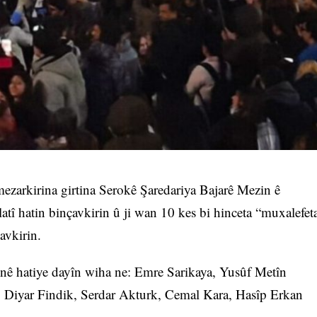
rmezarkirina girtina Serokê Şaredariya Bajarê Mezin ê
î hatin binçavkirin û ji wan 10 kes bi hinceta “muxalefet
avkirin.
inê hatiye dayîn wiha ne: Emre Sarikaya, Yusûf Metîn
 Diyar Findik, Serdar Akturk, Cemal Kara, Hasîp Erkan