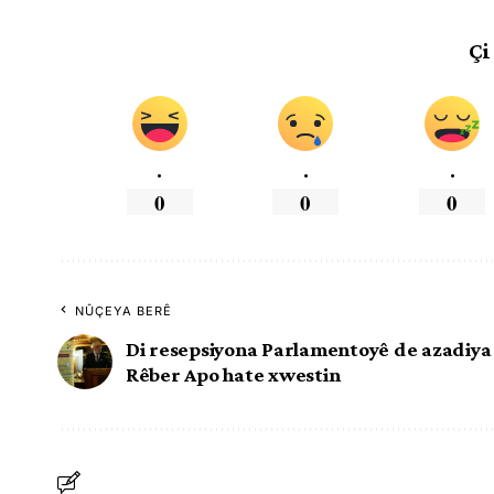
Çi
.
.
.
0
0
0
NÛÇEYA BERÊ
Di resepsiyona Parlamentoyê de azadiya
Rêber Apo hate xwestin