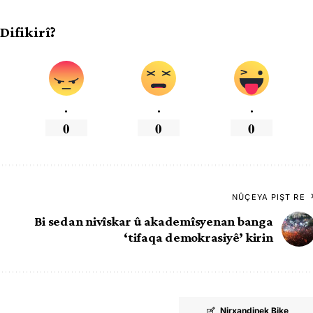
 Difikirî?
.
.
.
0
0
0
NÛÇEYA PIŞT RE
Bi sedan nivîskar û akademîsyenan banga
‘tifaqa demokrasiyê’ kirin
Nirxandinek Bike