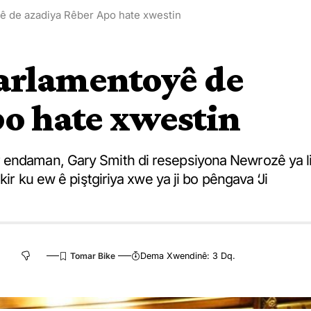
ê de azadiya Rêber Apo hate xwestin
Parlamentoyê de
o hate xwestin
 endaman, Gary Smith di resepsiyona Newrozê ya l
kir ku ew ê piştgiriya xwe ya ji bo pêngava ‘Ji
Dema Xwendinê: 3 Dq.