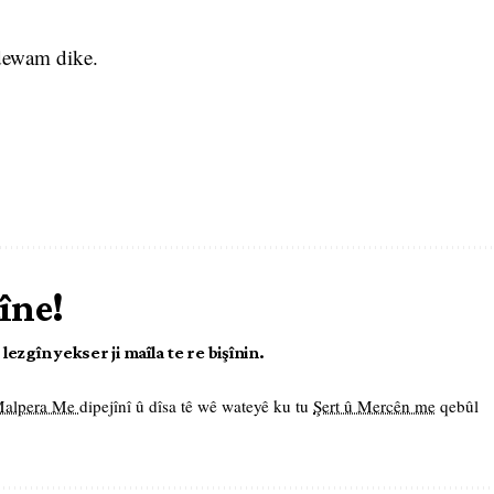
 dewam dike.
îne!
ezgîn yekser ji maîla te re bişînin.
 Malpera Me
dipejînî û dîsa tê wê wateyê ku tu
Şert û Mercên me
qebûl