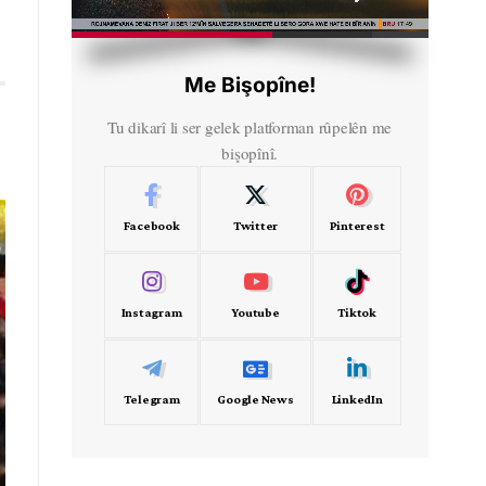
HD
00:43
Me Bişopîne!
Tu dikarî li ser gelek platforman rûpelên me
bişopînî.
Facebook
Twitter
Pinterest
Instagram
Youtube
Tiktok
Telegram
Google News
LinkedIn