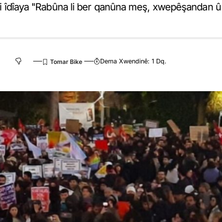
s bi îdîaya "Rabûna li ber qanûna meş, xwepêşandan û
Dema Xwendinê: 1 Dq.