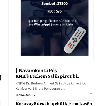
Navarokên Li Pêş
KNK’ê Berhem Salih pîroz kir
KNK'ê Dr. Berhem Ahmed Salih pîroz kir ku ji bo
Komîseriya Bilind a Penaberan a
…
Ji Aliyê
Stêrk TV
Kosovayê dest bi qebûlkirina kesên