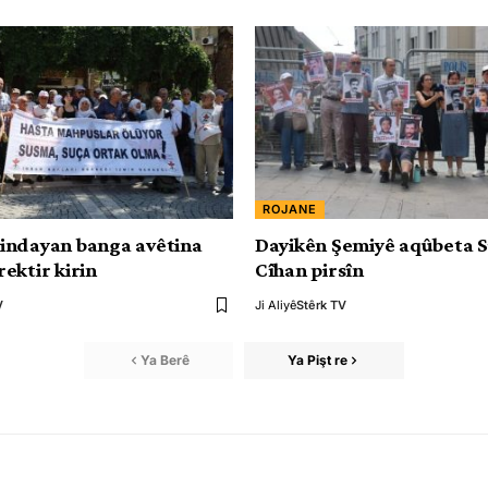
ROJANE
indayan banga avêtina
Dayikên Şemiyê aqûbeta 
ektir kirin
Cîhan pirsîn
V
Ji Aliyê
Stêrk TV
Ya Berê
Ya Pişt re