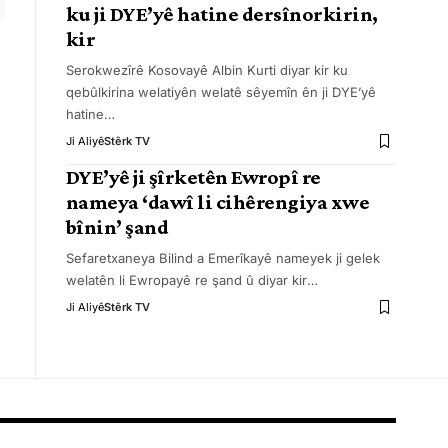
ku ji DYE’yê hatine dersînorkirin,
kir
Serokwezîrê Kosovayê Albin Kurti diyar kir ku
qebûlkirina welatiyên welatê sêyemîn ên ji DYE’yê
hatine
…
Ji Aliyê
Stêrk TV
DYE’yê ji şîrketên Ewropî re
nameya ‘dawî li cihêrengiya xwe
bînin’ şand
Sefaretxaneya Bilind a Emerîkayê nameyek ji gelek
welatên li Ewropayê re şand û diyar kir
…
Ji Aliyê
Stêrk TV