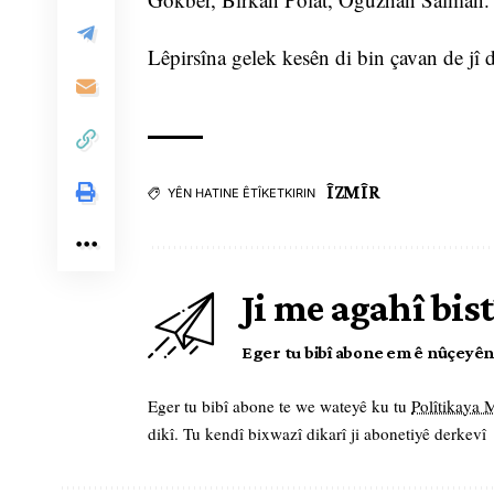
Lêpirsîna gelek kesên di bin çavan de jî
ÎZMÎR
YÊN HATINE ÊTÎKETKIRIN
Ji me agahî bist
Eger tu bibî abone em ê nûçeyên l
Eger tu bibî abone te we wateyê ku tu
Polîtikaya
dikî. Tu kendî bixwazî dikarî ji abonetiyê derkevî