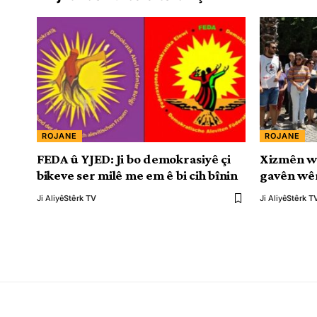
ROJANE
ROJANE
FEDA û YJED: Ji bo demokrasiyê çi
Xizmên w
bikeve ser milê me em ê bi cih bînin
gavên wêr
Ji Aliyê
Stêrk TV
Ji Aliyê
Stêrk T