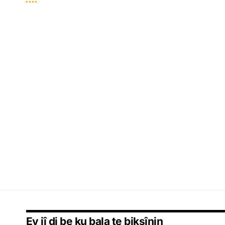
Ev jî di be ku bala te bikşînin