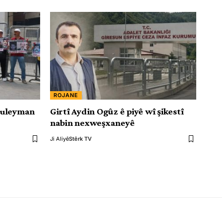
ROJANE
Suleyman
Girtî Aydin Ogûz ê piyê wî şikestî
nabin nexweşxaneyê
Ji Aliyê
Stêrk TV