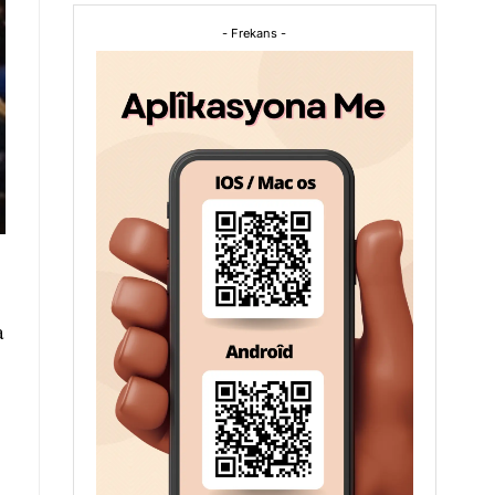
- Frekans -
a