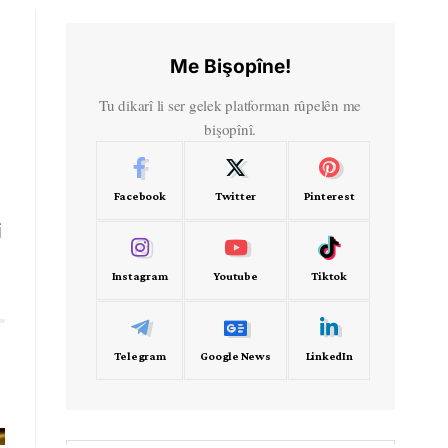
Me Bişopîne!
Tu dikarî li ser gelek platforman rûpelên me
bişopînî.
Facebook
Twitter
Pinterest
i
Instagram
Youtube
Tiktok
Telegram
Google News
LinkedIn