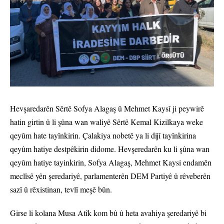
Hevşaredarên Sêrtê Sofya Alagaş û Mehmet Kaysî ji peywirê
hatin girtin û li şûna wan waliyê Sêrtê Kemal Kizilkaya weke
qeyûm hate tayînkirin. Çalakiya nobetê ya li dijî tayînkirina
qeyûm hatiye destpêkirin didome. Hevşeredarên ku li şûna wan
qeyûm hatiye tayinkirin, Sofya Alagaş, Mehmet Kaysi endamên
meclîsê yên şeredariyê, parlamenterên DEM Partiyê û rêveberên
sazî û rêxistinan, tevlî meşê bûn.
Girse li kolana Musa Atîk kom bû û heta avahiya şeredariyê bi