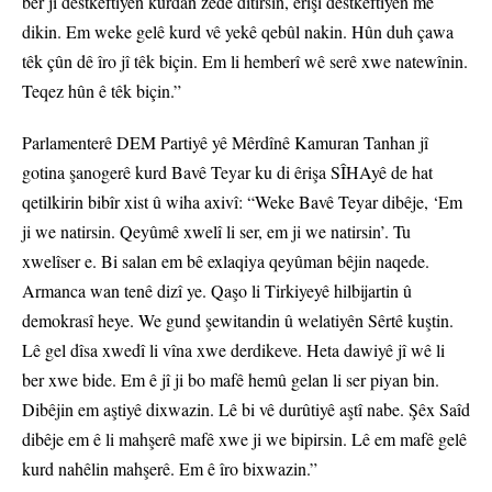
ber ji destkeftiyên kurdan zêde ditirsin, êrişî destkeftiyên me
dikin. Em weke gelê kurd vê yekê qebûl nakin. Hûn duh çawa
têk çûn dê îro jî têk biçin. Em li hemberî wê serê xwe natewînin.
Teqez hûn ê têk biçin.”
Parlamenterê DEM Partiyê yê Mêrdînê Kamuran Tanhan jî
gotina şanogerê kurd Bavê Teyar ku di êrişa SÎHAyê de hat
qetilkirin bibîr xist û wiha axivî: “Weke Bavê Teyar dibêje, ‘Em
ji we natirsin. Qeyûmê xwelî li ser, em ji we natirsin’. Tu
xwelîser e. Bi salan em bê exlaqiya qeyûman bêjin naqede.
Armanca wan tenê dizî ye. Qaşo li Tirkiyeyê hilbijartin û
demokrasî heye. We gund şewitandin û welatiyên Sêrtê kuştin.
Lê gel dîsa xwedî li vîna xwe derdikeve. Heta dawiyê jî wê li
ber xwe bide. Em ê jî ji bo mafê hemû gelan li ser piyan bin.
Dibêjin em aştiyê dixwazin. Lê bi vê durûtiyê aştî nabe. Şêx Saîd
dibêje em ê li mahşerê mafê xwe ji we bipirsin. Lê em mafê gelê
kurd nahêlin mahşerê. Em ê îro bixwazin.”