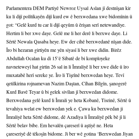
Parlamentera DEM Partiyê Newroz Uysal Aslan jî destnîşan kir
ku li dijî polîtikayên dijî kurd ew ê berxwedana xwe bidomînin û
got: “Gelê kurd tu car li dijî qeyûm û êrişan serî netewandiye.
Hertim li ber xwe daye. Gelê me li her derê li berxwe daye. Li
Sêrtê Newala Qasaba heye. Ew der cihê berxwedanê nîşan dide.
Îro bi hezaran girtiyên me yên siyasî li ber xwe didin. Birêz
Abdullah Ocalan ku di 15’ê Sibatê de bi komployeke
navneteweyî hat girtin 26 sal in li Îmraliyê li ber xwe dide û îro
muxatabê herî sereke ye. Îro li Tişrînê berxwedan heye. Tevî
qetilkirina rojnamevan Nazim Daştan, Cîhan Bîlgîn, şanogerê
Kurd Bavê Teyar û bi gelek sivîlan jî berxwedan didome.
Berxwedana gelê kurd li Îmrali ye heta Kobanê, Tisrinê, Sêrtê û
tevahiya welat ew berxwedan yek e. Çawa ku berxwedan ji
Îmraliyê heta Sêrtê didome, dê Azadiya li Îmraliyê pêk bê jî li
Sêrtê belav bibe. Em hevalên çareserî û aştiyê ne. Heta
çareseriyê dê têkoşîn bidome. Ji ber wê gotina ‘Berxwedan Jiyan