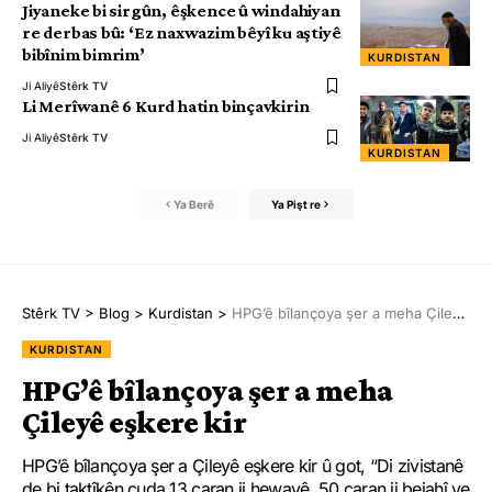
Jiyaneke bi sirgûn, êşkence û windahiyan
re derbas bû: ‘Ez naxwazim bêyî ku aştiyê
bibînim bimrim’
KURDISTAN
Ji Aliyê
Stêrk TV
Li Merîwanê 6 Kurd hatin binçavkirin
Ji Aliyê
Stêrk TV
KURDISTAN
Ya Berê
Ya Pişt re
Stêrk TV
>
Blog
>
Kurdistan
>
HPG’ê bîlançoya şer a meha Çileyê eşkere kir
KURDISTAN
HPG’ê bîlançoya şer a meha
Çileyê eşkere kir
HPG’ê bîlançoya şer a Çileyê eşkere kir û got, “Di zivistanê
de bi taktîkên cuda 13 caran ji hewayê, 50 caran ji bejahî ve