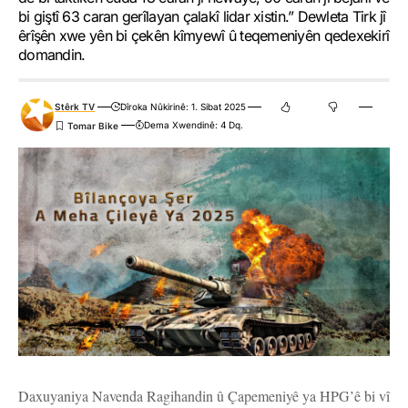
bi giştî 63 caran gerîlayan çalakî lidar xistin.” Dewleta Tirk jî
êrîşên xwe yên bi çekên kîmyewî û teqemeniyên qedexekirî
domandin.
Stêrk TV
Dîroka Nûkirinê: 1. Sibat 2025
Dema Xwendinê: 4 Dq.
Daxuyaniya Navenda Ragihandin û Çapemeniyê ya HPG’ê bi vî