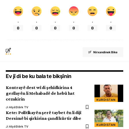
.
.
.
.
.
.
0
0
0
0
0
0
Nirxandinek Bike
Ev jî di be ku bala te bikşînin
Kontrayê dest wî di şehîdkirina 4
gerîlayên li Mehabadê de hebû hat
cezakirin
KURDISTAN
Ji Aliyê
Stêrk TV
Kete: Polîtîkayên şerê taybet ên li dijî
Dersimê bi qirkirina çandî kûrtir dibe
KURDISTAN
Ji Aliyê
Stêrk TV