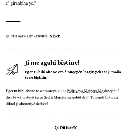
e’ giranbiha ye.”
SÊRT
YÊN HATINE ÊTÎKETKIRIN
Ji me agahî bistîne!
Eger tu bibî abone em ê nûçeyên lezgîn yekser ji maîla
te re bişînin.
Eger tu bibî abone te we wateyê ku tu
Polîtikaya Malpera Me
dipejînî û
dîsa tê wê wateyê ku tu
Şert û Mercên me
qebûl dikî. Tu kendî bixwazî
dikarî ji abonetiyê derkevî
Çi Difikirî?