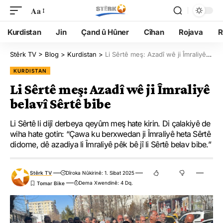
Aa
Kurdistan
Jin
Çand û Hûner
Cîhan
Rojava
R
Stêrk TV
>
Blog
>
Kurdistan
>
Li Sêrtê meş: Azadî wê ji Îmraliyê belavî Sêrtê bibe
KURDISTAN
Li Sêrtê meş: Azadî wê ji Îmraliyê
belavî Sêrtê bibe
Li Sêrtê li dijî derbeya qeyûm meş hate kirin. Di çalakiyê de
wiha hate gotin: “Çawa ku berxwedan ji Îmraliyê heta Sêrtê
didome, dê azadiya li Îmraliyê pêk bê jî li Sêrtê belav bibe.”
Stêrk TV
Dîroka Nûkirinê: 1. Sibat 2025
Dema Xwendinê: 4 Dq.