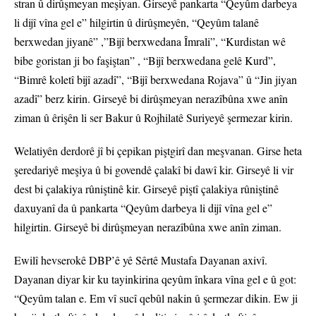
stran û dirûşmeyan meşiyan. Girseyê pankarta “Qeyûm darbeya
li dijî vîna gel e” hilgirtin û dirûşmeyên, “Qeyûm talanê
berxwedan jiyanê” ,”Bijî berxwedana Îmrali”, “Kurdistan wê
bibe goristan ji bo faşiştan” , “Bijî berxwedana gelê Kurd”,
“Bimrê koletî bijî azadî”, “Bijî berxwedana Rojava” û “Jin jiyan
azadî” berz kirin. Girseyê bi dirûşmeyan nerazîbûna xwe anîn
ziman û êrişên li ser Bakur û Rojhilatê Suriyeyê şermezar kirin.
Welatiyên derdorê jî bi çepikan piştgirî dan meşvanan. Girse heta
şeredariyê meşiya û bi govendê çalakî bi dawî kir. Girseyê li vir
dest bi çalakiya rûniştinê kir. Girseyê piştî çalakiya rûniştinê
daxuyanî da û pankarta “Qeyûm darbeya li dijî vîna gel e”
hilgirtin. Girseyê bi dirûşmeyan nerazîbûna xwe anîn ziman.
Ewilî hevserokê DBP’ê yê Sêrtê Mustafa Dayanan axivî.
Dayanan diyar kir ku tayinkirina qeyûm înkara vîna gel e û got:
“Qeyûm talan e. Em vî sucî qebûl nakin û şermezar dikin. Ew ji