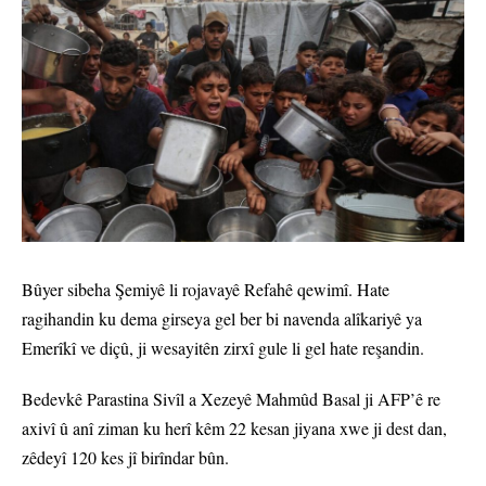
Bûyer sibeha Şemiyê li rojavayê Refahê qewimî. Hate
ragihandin ku dema girseya gel ber bi navenda alîkariyê ya
Emerîkî ve diçû, ji wesayitên zirxî gule li gel hate reşandin.
Bedevkê Parastina Sivîl a Xezeyê Mahmûd Basal ji AFP’ê re
axivî û anî ziman ku herî kêm 22 kesan jiyana xwe ji dest dan,
zêdeyî 120 kes jî birîndar bûn.