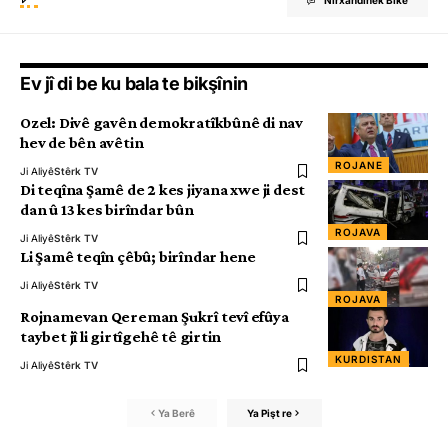
Nirxandinek Bike
Ev jî di be ku bala te bikşînin
Ozel: Divê gavên demokratîkbûnê di nav
hev de bên avêtin
ROJANE
Ji Aliyê
Stêrk TV
Di teqîna Şamê de 2 kes jiyana xwe ji dest
dan û 13 kes birîndar bûn
ROJAVA
Ji Aliyê
Stêrk TV
Li Şamê teqîn çêbû; birîndar hene
Ji Aliyê
Stêrk TV
ROJAVA
Rojnamevan Qereman Şukrî tevî efûya
taybet jî li girtîgehê tê girtin
KURDISTAN
Ji Aliyê
Stêrk TV
Ya Berê
Ya Pişt re