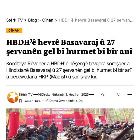
Stêrk TV
>
Blog
>
Cîhan
>
HBDH’ê hevrê Basavaraj û 27 şervanên gel bi hurmet bi bîr anî
CÎHAN
HBDH’ê hevrê Basavaraj û 27
şervanên gel bi hurmet bi bîr anî
Komîteya Rêveber a HBDH'ê pêşengê tevgera şoreşger a
Hindistanê Basavaraj û 27 şervanên gel bi hurmet bi bîr anî
û berxwedana HKP (Maoist) û sor silav kir.
Stêrk TV
Dîroka Nûkirinê: 1. Hezîran 2025
Dema Xwendinê: 4 Dq.