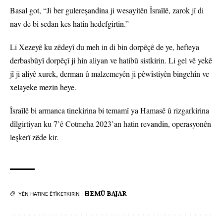
Basal got, “Ji ber gulereşandina ji wesayitên Îsraîlê, zarok jî di
nav de bi sedan kes hatin hedefgirtin.”
Li Xezeyê ku zêdeyî du meh in di bin dorpêçê de ye, hefteya
derbasbûyî dorpêçî ji hin aliyan ve hatibû sistkirin. Li gel vê yekê
jî ji aliyê xurek, derman û malzemeyên ji pêwîstiyên bingehîn ve
xelayeke mezin heye.
Îsraîlê bi armanca tinekirina bi temamî ya Hamasê û rizgarkirina
dîlgirtiyan ku 7’ê Cotmeha 2023’an hatin revandin, operasyonên
leşkerî zêde kir.
HEMÛ BAJAR
YÊN HATINE ÊTÎKETKIRIN