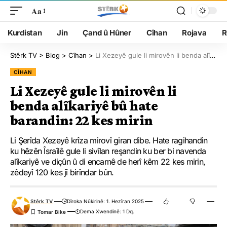
Aa
Kurdistan
Jin
Çand û Hûner
Cîhan
Rojava
R
Stêrk TV
>
Blog
>
Cîhan
>
Li Xezeyê gule li mirovên li benda alîkariyê bû hate barandin: 22 kes mirin
CÎHAN
Li Xezeyê gule li mirovên li
benda alîkariyê bû hate
barandin: 22 kes mirin
Li Şerîda Xezeyê krîza mirovî giran dibe. Hate ragihandin
ku hêzên Îsraîlê gule li sivîlan reşandin ku ber bi navenda
alîkariyê ve diçûn û di encamê de herî kêm 22 kes mirin,
zêdeyî 120 kes jî birîndar bûn.
Stêrk TV
Dîroka Nûkirinê: 1. Hezîran 2025
Dema Xwendinê: 1 Dq.