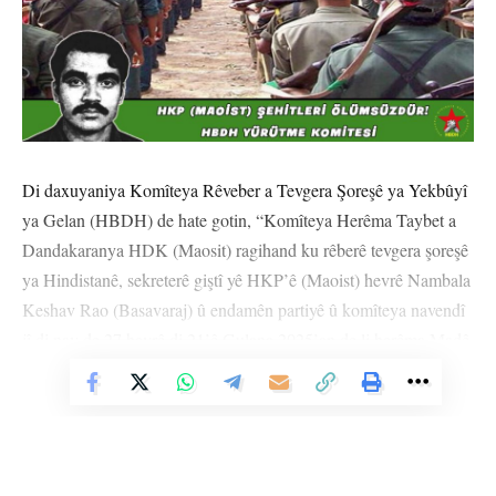
Di daxuyaniya Komîteya Rêveber a Tevgera Şoreşê ya Yekbûyî
ya Gelan (HBDH) de hate gotin, “Komîteya Herêma Taybet a
Dandakaranya HDK (Maosit) ragihand ku rêberê tevgera şoreşê
ya Hindistanê, sekreterê giştî yê HKP’ê (Maoist) hevrê Nambala
Keshav Rao (Basavaraj) û endamên partiyê û komîteya navendî
jî di nav de 27 hevrê di 21’ê Gulana 2025’an de li herêma Madê
di komkujiyê de tevlî karwanê nemiran bûne. Em bi rêzdarî
Vê Nûçeyê Bixwîne
bejna xwe li ber bîranîna nemir a rêberê şoreşa Hindistanê hevrê
Basavaraj û 27 şervanên gel ditewînin û wan bi minet bi bîr
tînin. Komkujiya ku bi destê artêş û serwerên paşverû yên
Hindistanê hate kirin şermezar dikin û berxwedana sor û HKP’ê