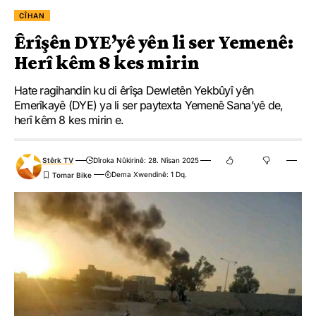
CÎHAN
Êrîşên DYE’yê yên li ser Yemenê:
Herî kêm 8 kes mirin
Hate ragihandin ku di êrîşa Dewletên Yekbûyî yên
Emerîkayê (DYE) ya li ser paytexta Yemenê Sana’yê de,
herî kêm 8 kes mirin e.
Stêrk TV
Dîroka Nûkirinê: 28. Nîsan 2025
Dema Xwendinê: 1 Dq.