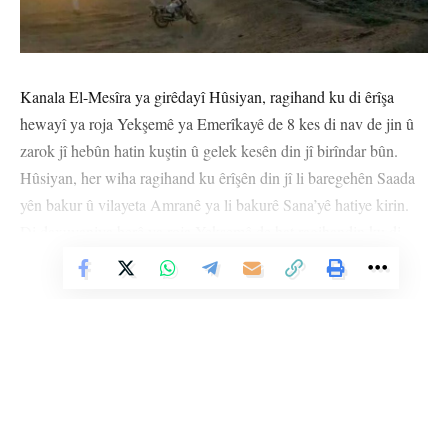
Kanala El-Mesîra ya girêdayî Hûsiyan, ragihand ku di êrîşa
hewayî ya roja Yekşemê ya Emerîkayê de 8 kes di nav de jin û
zarok jî hebûn hatin kuştin û gelek kesên din jî birîndar bûn.
Hûsiyan, her wiha ragihand ku êrîşên din jî li baregehên Saada
yên bakur û vilayeta Amranê ya li bakurê Sana’yê hatiye kirin.
Di daxuyaniya berê ya roja Yekşemê de hat ragihandin ku di
êrîşên bi şev de 2 kes mirine.
Vê Nûçeyê Bixwîne
Li gorî agahiyên ku AFP’ê li gorî daxuyaniyên Hûsiyan parve
kir, hejmara kuştiyên êrîşên DYE’yê yên li Yemenê gihişt
228’an. Artêşa Emerîkayê, ragihand ku wan ji 15’ê Adarê vir ve
li Yemenê zêdetirî 800 hedefan xistine.
Hûsiyan îdia dikin ku piştî êrîşa Hamasê ya di 7’ê Cotmeha