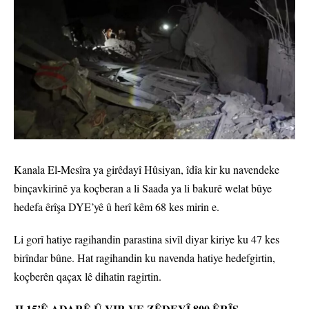
Kanala El-Mesîra ya girêdayî Hûsiyan, îdîa kir ku navendeke
binçavkirinê ya koçberan a li Saada ya li bakurê welat bûye
hedefa êrîşa DYE’yê û herî kêm 68 kes mirin e.
Li gorî hatiye ragihandin parastina sivîl diyar kiriye ku 47 kes
birîndar bûne. Hat ragihandin ku navenda hatiye hedefgirtin,
koçberên qaçax lê dihatin ragirtin.
JI 15’Ê ADARÊ Û VIR VE ZÊDEYÎ 800 ÊRÎŞ