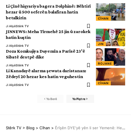
Li Çînê hişyariya bagera Dolphinê: Bêhtirî
hezar û 500 seferên balafiran hatin
betalkirin
CÎHAN
Ji Aliyê
Stêrk TV
JINNEWS: Meha Tîrmehê 25 jin û zarokek
hatin kuştin
JIN
Ji Aliyê
Stêrk TV
Doza Komkujiya Duyemîn a Parîsê 23’ê
Sibatê destpê dike
ROJANE
Ji Aliyê
Stêrk TV
Li Kanadayê alarma şewata daristanan:
Zêdeyî 20 hezar kes hatin veguhestin
CÎHAN
Ji Aliyê
Stêrk TV
Ya Berê
Ya Pişt re
Stêrk TV
>
Blog
>
Cîhan
>
Êrîşên DYE’yê yên li ser Yemenê: Herî kêm 8 kes mirin