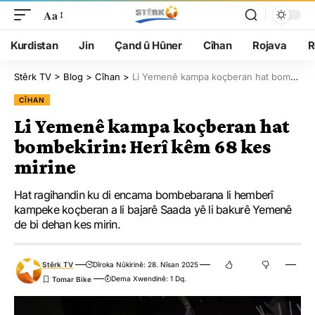
Aa
Kurdistan
Jin
Çand û Hûner
Cîhan
Rojava
R
Stêrk TV
>
Blog
>
Cîhan
>
Li Yemenê kampa koçberan hat bombekirin: Herî kêm 68 kes mirine
CÎHAN
Li Yemenê kampa koçberan hat
bombekirin: Herî kêm 68 kes
mirine
Hat ragihandin ku di encama bombebarana li hemberî
kampeke koçberan a li bajarê Saada yê li bakurê Yemenê
de bi dehan kes mirin.
Stêrk TV
Dîroka Nûkirinê: 28. Nîsan 2025
Dema Xwendinê: 1 Dq.