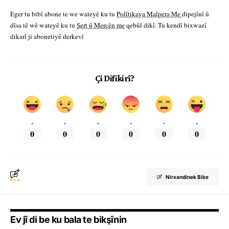
Eger tu bibî abone te we wateyê ku tu
Polîtikaya Malpera Me
dipejînî û
dîsa tê wê wateyê ku tu
Şert û Mercên me
qebûl dikî. Tu kendî bixwazî
dikarî ji abonetiyê derkevî
Çi Difikirî?
.
.
.
.
.
.
0
0
0
0
0
0
Nirxandinek Bike
Ev jî di be ku bala te bikşînin