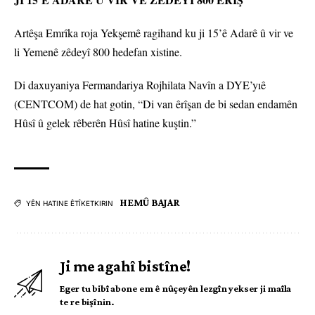
Artêşa Emrîka roja Yekşemê ragihand ku ji 15’ê Adarê û vir ve
li Yemenê zêdeyî 800 hedefan xistine.
Di daxuyaniya Fermandariya Rojhilata Navîn a DYE’yıê
(CENTCOM) de hat gotin, “Di van êrîşan de bi sedan endamên
Hûsî û gelek rêberên Hûsî hatine kuştin.”
HEMÛ BAJAR
YÊN HATINE ÊTÎKETKIRIN
Ji me agahî bistîne!
Eger tu bibî abone em ê nûçeyên lezgîn yekser ji maîla
te re bişînin.