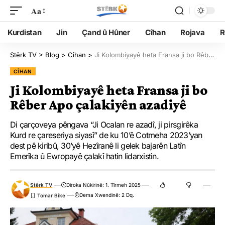
Aa
Kurdistan
Jin
Çand û Hûner
Cîhan
Rojava
R
Stêrk TV
>
Blog
>
Cîhan
>
Ji Kolombiyayê heta Fransa ji bo Rêber Apo çalakiyên azadiyê
CÎHAN
Ji Kolombiyayê heta Fransa ji bo
Rêber Apo çalakiyên azadiyê
Di çarçoveya pêngava “Ji Ocalan re azadî, ji pirsgirêka
Kurd re çareseriya siyasî” de ku 10’ê Cotmeha 2023’yan
dest pê kiribû, 30’yê Hezîranê li gelek bajarên Latîn
Emerîka û Ewropayê çalakî hatin lidarxistin.
Stêrk TV
Dîroka Nûkirinê: 1. Tîrmeh 2025
Dema Xwendinê: 2 Dq.