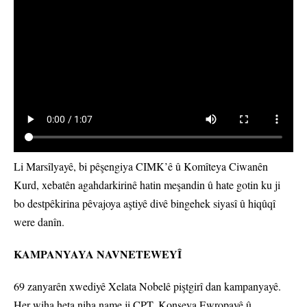
Li Marsîlyayê, bi pêşengiya CIMK’ê û Komîteya Ciwanên
Kurd, xebatên agahdarkirinê hatin meşandin û hate gotin ku ji
bo destpêkirina pêvajoya aştiyê divê bingehek siyasî û hiqûqî
were danîn.
KAMPANYAYA NAVNETEWEYÎ
69 zanyarên xwediyê Xelata Nobelê piştgirî dan kampanyayê.
Her wiha heta niha name ji CPT, Konseya Ewropayê û