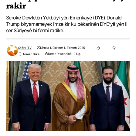
rakir
Serokê Dewletên Yekbûyî yên Emerîkayê (DYE) Donald
Trump biryarnameyek îmze kir ku pêkanînên DYE’yê yên li
ser Sûriyeyê bi fermî radike.
Stêrk TV
Dîroka Nûkirinê: 1. Tîrmeh 2025
Dema Xwendinê: 2 Dq.