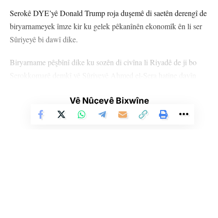
Serokê DYE’yê Donald Trump roja duşemê di saetên derengî de
biryarnameyek îmze kir ku gelek pêkanînên ekonomîk ên li ser
Sûriyeyê bi dawî dike.
Biryarname pêşbînî dike ku sozên di civîna li Riyadê de ji bo
Serokkomarê demkî yê Sûriyeyê Ahmed el-Şera hatine dayîn
bên bicihanîn.
Vê Nûçeyê Bixwîne
Sekretera Çapemeniyê ya Qesra Spî Karoline Leavitt diyar kir
ku biryar bi armanca “teşwîqkirin û piştgirî dayîna rêya welêt a ji
bo îstiqrar û aştiyê” hate dayîn.
Berpirsyarê îstixbarata teror û fînansê ya Wezareta Xezîneyê ya
DYE’yê Brad Smith anî ziman ku biryarnameya serokatiyê bi wê
armancê hatiye dayîn ku “îzolasyona ji sîstema fînansê ya
navneteweyî ya welêt bi dawî bike, ji bo bazirganiya kûreyî
Li Ser Şopa Heqîqetê
Stêrk TV ji sala 2009an ve di warên siyasî, civakî, çandî û hunerî de
zemîn were amadekirin û ji cîranên herêmê û DYE’yê