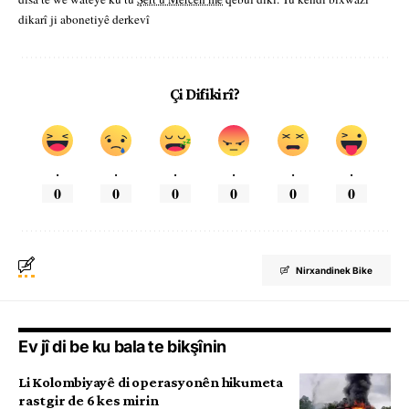
dikarî ji abonetiyê derkevî
Çi Difikirî?
.
.
.
.
.
.
0
0
0
0
0
0
Nirxandinek Bike
Ev jî di be ku bala te bikşînin
Li Kolombiyayê di operasyonên hikumeta
rastgir de 6 kes mirin