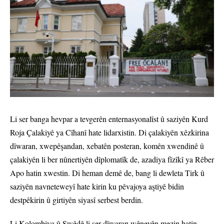
Li ser banga hevpar a tevgerên enternasyonalîst û saziyên Kurd
Roja Çalakiyê ya Cîhanî hate lidarxistin. Di çalakiyên xêzkirina
dîwaran, xwepêşandan, xebatên posteran, komên xwendinê û
çalakiyên li ber nûnertiyên dîplomatîk de, azadiya fîzîkî ya Rêber
Apo hatin xwestin. Di heman demê de, bang li dewleta Tirk û
saziyên navneteweyî hate kirin ku pêvajoya aştiyê bidin
destpêkirin û girtiyên siyasî serbest berdin.
Li Kolombiya û Swêdê li ser dîwaran wêneyên mezin hatin