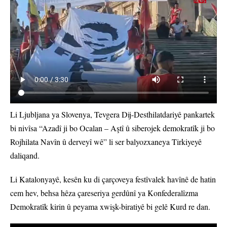
Li Ljubljana ya Slovenya, Tevgera Dij-Desthilatdariyê pankartek
bi nivîsa “Azadî ji bo Ocalan – Aştî û siberojek demokratîk ji bo
Rojhilata Navîn û derveyî wê” li ser balyozxaneya Tirkiyeyê
daliqand.
Li Katalonyayê, kesên ku di çarçoveya festîvalek havînê de hatin
cem hev, behsa hêza çareseriya gerdûnî ya Konfederalîzma
Demokratîk kirin û peyama xwişk-biratiyê bi gelê Kurd re dan.