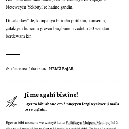
Neteweyên Yekbûyî re hatine şandin.
Di sala dawî de, kampanya bi rojên pirtûkan, konseran,
çalakiyên hunerî û grevên birçîbûnê li zêdetirî 50 welatan
berdewam kir.
HEMÛ BAJAR
YÊN HATINE ÊTÎKETKIRIN
Ji me agahî bistîne!
Eger tu bibî abone em ê nûçeyên lezgîn yekser ji maîla
te re bişînin.
Eger tu bibî abone te we wateyê ku tu
Polîtikaya Malpera Me
dipejînî û
dîsa tê wê wateyê ku tu
Şert û Mercên me
qebûl dikî. Tu kendî bixwazî