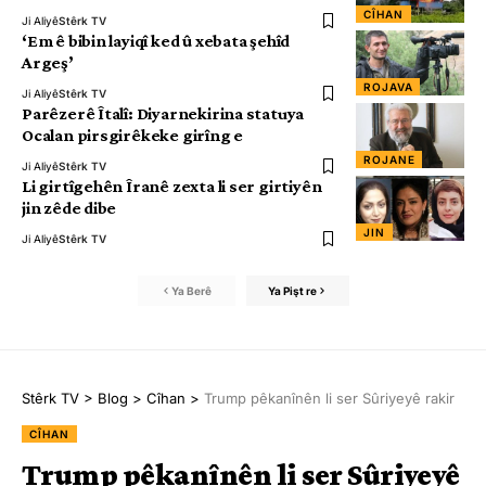
CÎHAN
Ji Aliyê
Stêrk TV
‘Em ê bibin layiqî ked û xebata şehîd
Argeş’
ROJAVA
Ji Aliyê
Stêrk TV
Parêzerê Îtalî: Diyarnekirina statuya
Ocalan pirsgirêkeke girîng e
ROJANE
Ji Aliyê
Stêrk TV
Li girtîgehên Îranê zexta li ser girtiyên
jin zêde dibe
JIN
Ji Aliyê
Stêrk TV
Ya Berê
Ya Pişt re
Stêrk TV
>
Blog
>
Cîhan
>
Trump pêkanînên li ser Sûriyeyê rakir
CÎHAN
Trump pêkanînên li ser Sûriyeyê