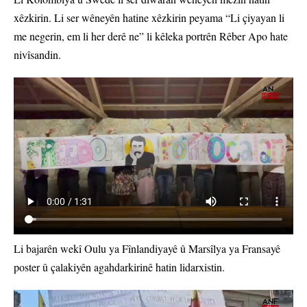
xêzkirin. Li ser wêneyên hatine xêzkirin peyama “Li çiyayan li
me negerin, em li her derê ne” li kêleka portrên Rêber Apo hate
nivîsandin.
Li bajarên wekî Oulu ya Fînlandiyayê û Marsîlya ya Fransayê
poster û çalakiyên agahdarkirinê hatin lidarxistin.