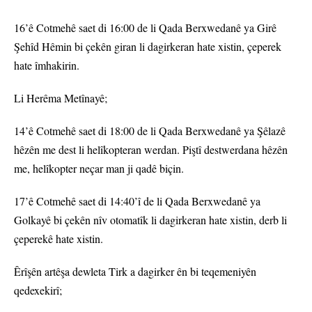
16’ê Cotmehê saet di 16:00 de li Qada Berxwedanê ya Girê
Şehîd Hêmin bi çekên giran li dagirkeran hate xistin, çeperek
hate îmhakirin.
Li Herêma Metînayê;
14’ê Cotmehê saet di 18:00 de li Qada Berxwedanê ya Şêlazê
hêzên me dest li helîkopteran werdan. Piştî destwerdana hêzên
me, helîkopter neçar man ji qadê biçin.
17’ê Cotmehê saet di 14:40’î de li Qada Berxwedanê ya
Golkayê bi çekên nîv otomatîk li dagirkeran hate xistin, derb li
çeperekê hate xistin.
Êrîşên artêşa dewleta Tirk a dagirker ên bi teqemeniyên
qedexekirî;