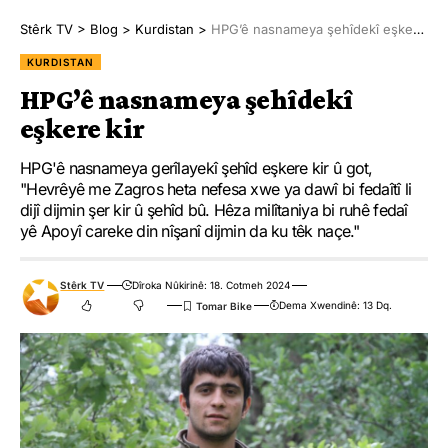
Stêrk TV
>
Blog
>
Kurdistan
>
HPG’ê nasnameya şehîdekî eşkere kir
KURDISTAN
HPG’ê nasnameya şehîdekî
eşkere kir
HPG'ê nasnameya gerîlayekî şehîd eşkere kir û got,
"Hevrêyê me Zagros heta nefesa xwe ya dawî bi fedaîtî li
dijî dijmin şer kir û şehîd bû. Hêza milîtaniya bi ruhê fedaî
yê Apoyî careke din nîşanî dijmin da ku têk naçe."
Stêrk TV
Dîroka Nûkirinê: 18. Cotmeh 2024
Dema Xwendinê: 13 Dq.