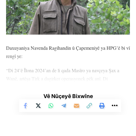
Daxuyaniya Navenda Ragihandin û Çapemeniyê ya HPG’ê bi vî
rengî ye:
“Di 24’ê Îlona 2024’an de li qada Masîro ya navçeya Şax a
Wanê, artêşa Tirk a dagirker operasyonek pêk anî. Di
operasyonê de di navbera hêzên me û dagirkeran de şer qewimî.
Di vî şerê li dijî dagirkeran de ewladê wêrek ê Botanê û milîtanê
Vê Nûçeyê Bixwîne
fedaî yê Apoyî hevrêyê me Zagros Cûdî heta nefesa xwe ya dawî
bi fedaîtî şer kir û şehîd bû. Hevrêyê me Zagros bi berxwedana
xwe ya destanî ya li dijî dijmin û bi jiyana xwe, têkoşîna me ya li
Bakurê Kurdistanê bi fedakariyeke mezin û li ser xeta fadîtiyê tê
meşandin, temsîl kir. Bi vê sekna xwe navê xwe li dîroka