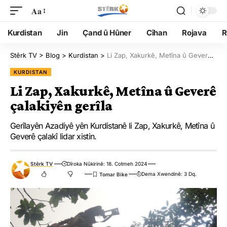
Aa
Kurdistan
Jin
Çand û Hûner
Cîhan
Rojava
R
Stêrk TV
>
Blog
>
Kurdistan
>
Li Zap, Xakurkê, Metîna û Geverê çalakiyên gerîla
KURDISTAN
Li Zap, Xakurkê, Metîna û Geverê
çalakiyên gerîla
Gerîlayên Azadiyê yên Kurdistanê li Zap, Xakurkê, Metîna û
Geverê çalakî lidar xistin.
Stêrk TV
Dîroka Nûkirinê: 18. Cotmeh 2024
Dema Xwendinê: 3 Dq.