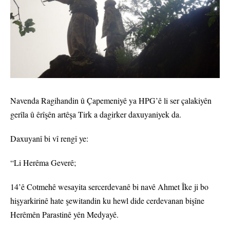
Navenda Ragihandin û Çapemeniyê ya HPG’ê li ser çalakiyên
gerîla û êrîşên artêşa Tirk a dagirker daxuyaniyek da.
Daxuyanî bi vî rengî ye:
“Li Herêma Geverê;
14’ê Cotmehê wesayita sercerdevanê bi navê Ahmet Îke ji bo
hişyarkirinê hate şewitandin ku hewl dide cerdevanan bişîne
Herêmên Parastinê yên Medyayê.