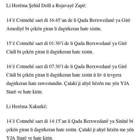
Li Herêma Şehîd Delîl a Rojavayê Zapê;
14’ê Cotmehê saet di 16:45’an de li Qada Berxwedanê ya Girê
Amediyê bi çekên giran li dagirkeran hate xistin.
15’ê Cotmehê saet di 01:30’î de li Qada Berxwedanê ya Girê
Cûdî bi çekên giran li dagirkeran hate xistin.
16’ê Cotmehê saet di 07:30’î de li Qada Berxwedanê ya Girê
Cûdî bi çekên giran li dagirkeran hate xistin û liv û tevgera
dagirkeran hate rawestandin. Çalakî ji aliyê hêzên me yên YJA
Starê ve hate kirin.
Li Herêma Xakurkê;
14’ê Cotmehê saet di 14:15’an li Qada Berxwedanê ya Sinînê bi
çekên giran li dagirkeran hate xistin. Çalakî ji aliyê hêzên me yên
YJA Starê ve hate kirin.