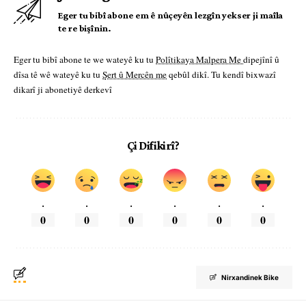
Eger tu bibî abone em ê nûçeyên lezgîn yekser ji maîla
te re bişînin.
Eger tu bibî abone te we wateyê ku tu
Polîtikaya Malpera Me
dipejînî û
dîsa tê wê wateyê ku tu
Şert û Mercên me
qebûl dikî. Tu kendî bixwazî
dikarî ji abonetiyê derkevî
Çi Difikirî?
.
.
.
.
.
.
0
0
0
0
0
0
Nirxandinek Bike