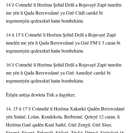
14’ê Cotmehê li Herêma Şehîd Delîl a Rojavayê Zapê tunelên
me yên li Qada Berxwedanê ya Girê Cûdî carekê bi
teqemeniyên qedexekirî hatin bombekirin.
14 û 15’ê Cotmehê li Herêma Şehîd Delîl a Rojavayê Zapê
tunelên me yên li Qada Berxwedanê ya Girê FM’ê 3 caran bi
teqemeniyên qedexekirî hatin bombekirin.
16’ê Cotmehê li Herêma Şehîd Delîl a Rojavayê Zapê tunelên
me yên li Qada Berxwedanê ya Girê Amediyê carekê bi
teqemeniyên qedexekirî hatin bombekirin.
Êrîşên artêşa dewleta Tirk a dagirker;
14, 15 û 17’ê Cotmehê li Herêma Xakurkê Qadên Berxwedanê
yên Sinînê, Lolan, Kendekola, Berbizinê, Qeleyê 12 caran, li
Herêma Garê qadên Kanî Sarkê, Girê Zengil, Girê Sîser,
Ergenê, Siyanê, Yekmalê, Sêdarê, Zêvkê, Dêreşê, Sipîndarê 16