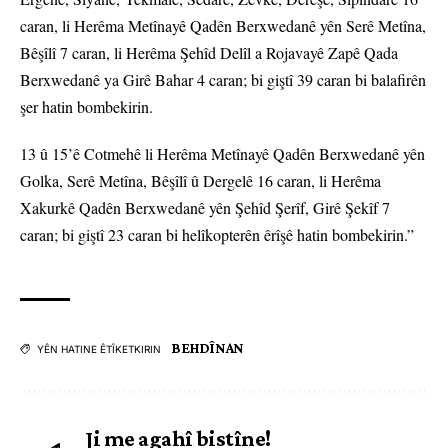
caran, li Herêma Metînayê Qadên Berxwedanê yên Serê Metîna,
Bêşîlî 7 caran, li Herêma Şehîd Delîl a Rojavayê Zapê Qada
Berxwedanê ya Girê Bahar 4 caran; bi giştî 39 caran bi balafirên
şer hatin bombekirin.
13 û 15’ê Cotmehê li Herêma Metînayê Qadên Berxwedanê yên
Golka, Serê Metîna, Bêşîlî û Dergelê 16 caran, li Herêma
Xakurkê Qadên Berxwedanê yên Şehîd Şerîf, Girê Şekîf 7
caran; bi giştî 23 caran bi helîkopterên êrîşê hatin bombekirin.”
BEHDÎNAN
YÊN HATINE ÊTÎKETKIRIN
Ji me agahî bistîne!