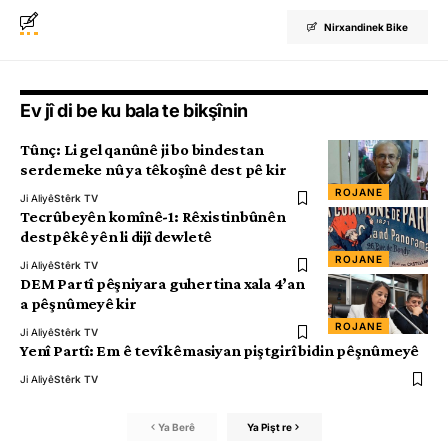
Nirxandinek Bike
Ev jî di be ku bala te bikşînin
Tûnç: Li gel qanûnê ji bo bindestan
serdemeke nû ya têkoşînê dest pê kir
ROJANE
Ji Aliyê
Stêrk TV
Tecrûbeyên komînê-1: Rêxistinbûnên
destpêkê yên li dijî dewletê
ROJANE
Ji Aliyê
Stêrk TV
DEM Partî pêşniyara guhertina xala 4’an
a pêşnûmeyê kir
ROJANE
Ji Aliyê
Stêrk TV
Yenî Partî: Em ê tevî kêmasiyan piştgirî bidin pêşnûmeyê
Ji Aliyê
Stêrk TV
Ya Berê
Ya Pişt re