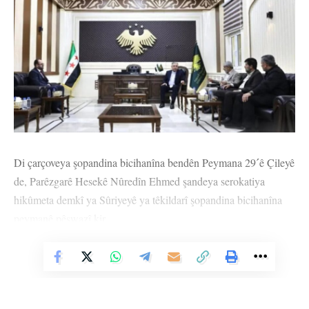
Di çarçoveya şopandina bicihanîna bendên Peymana 29ˊê Çileyê
de, Parêzgarê Hesekê Nûredîn Ehmed şandeya serokatiya
hikûmeta demkî ya Sûriyeyê ya têkildarî şopandina bicihanîna
peymanê pêşwazî kir.
Di civînê de li ser prosedur û gavên pêwîst ji bo berdewamkirina
Vê Nûçeyê Bixwîne
pêvajoya vegera koçberên Efrînê bo malên xwe bi awayekî ewle
û bi rûmet hate axaftin.