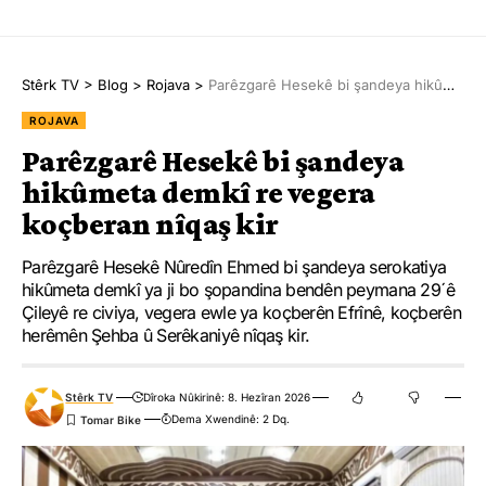
Stêrk TV
>
Blog
>
Rojava
>
Parêzgarê Hesekê bi şandeya hikûmeta demkî re vegera koçberan nîqaş kir
ROJAVA
Parêzgarê Hesekê bi şandeya
hikûmeta demkî re vegera
koçberan nîqaş kir
Parêzgarê Hesekê Nûredîn Ehmed bi şandeya serokatiya
hikûmeta demkî ya ji bo şopandina bendên peymana 29ˊê
Çileyê re civiya, vegera ewle ya koçberên Efrînê, koçberên
herêmên Şehba û Serêkaniyê nîqaş kir.
Stêrk TV
Dîroka Nûkirinê: 8. Hezîran 2026
Dema Xwendinê: 2 Dq.