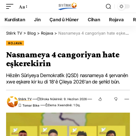
Aa
Kurdistan
Jin
Çand û Hûner
Cîhan
Rojava
R
Stêrk TV
>
Blog
>
Rojava
>
Nasnameya 4 cangoriyan hate eşkerekirin
ROJAVA
Nasnameya 4 cangoriyan hate
eşkerekirin
Hêzên Sûriyeya Demokratîk (QSD) nasnameya 4 şervanên
xwe eşkere kir ku di 18'ê Çileya 2026'an de şehîd bûn.
Stêrk TV
Dîroka Nûkirinê: 9. Hezîran 2026
Dema Xwendinê: 1 Dq.