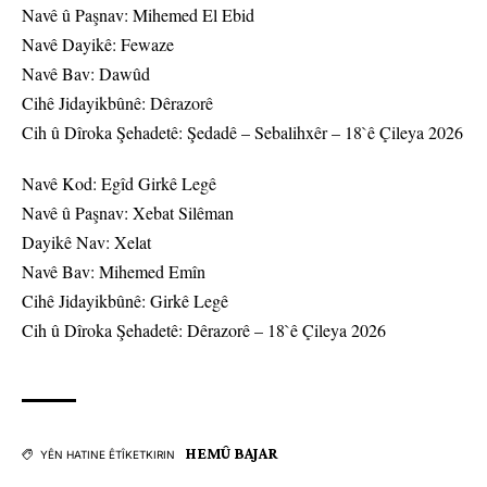
Navê û Paşnav: Mihemed El Ebid
Navê Dayikê: Fewaze
Navê Bav: Dawûd
Cihê Jidayikbûnê: Dêrazorê
Cih û Dîroka Şehadetê: Şedadê – Sebalihxêr – 18`ê Çileya 2026
Navê Kod: Egîd Girkê Legê
Navê û Paşnav: Xebat Silêman
Dayikê Nav: Xelat
Navê Bav: Mihemed Emîn
Cihê Jidayikbûnê: Girkê Legê
Cih û Dîroka Şehadetê: Dêrazorê – 18`ê Çileya 2026
HEMÛ BAJAR
YÊN HATINE ÊTÎKETKIRIN