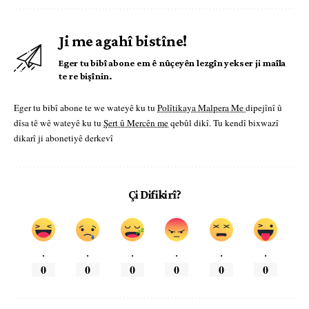
Ji me agahî bistîne!
Eger tu bibî abone em ê nûçeyên lezgîn yekser ji maîla
te re bişînin.
Eger tu bibî abone te we wateyê ku tu
Polîtikaya Malpera Me
dipejînî û
dîsa tê wê wateyê ku tu
Şert û Mercên me
qebûl dikî. Tu kendî bixwazî
dikarî ji abonetiyê derkevî
Çi Difikirî?
.
.
.
.
.
.
0
0
0
0
0
0