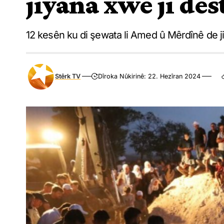
jiyana xwe ji des
12 kesên ku di şewata li Amed û Mêrdînê de jiy
Stêrk TV
Dîroka Nûkirinê: 22. Hezîran 2024