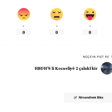
.
.
.
0
0
0
NÛÇEYA PIŞT RE
HBDH’ê li Kocaeliyê 2 çalakî kir
Nirxandinek Bike