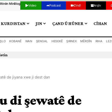
Dîtinên Min
Blog
Video
Podcast
Zindî
Arşîv
KURDISTAN
JIN
ÇAND Û HÛNER
CÎHAN
ŞLO
KOBANÊ
WAN
ŞENGAL
HESEKÊ
ŞIRNEX
MÊRDÎN
RIHA
LEZ
istin
tê de jiyana xwe ji dest dan
u di şewatê de