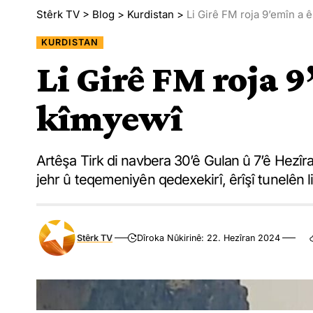
Stêrk TV
>
Blog
>
Kurdistan
>
Li Girê FM roja 9’emîn a 
KURDISTAN
Li Girê FM roja 9
kîmyewî
Artêşa Tirk di navbera 30’ê Gulan û 7’ê Hezîra
jehr û teqemeniyên qedexekirî, êrîşî tunelên 
Stêrk TV
Dîroka Nûkirinê: 22. Hezîran 2024