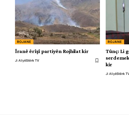
ROJANE
ROJANE
Îranê êrîşî partiyên Rojhilat kir
Tûnç: Li g
serdemeke
Ji Aliyê
Stêrk TV
kir
Ji Aliyê
Stêrk T