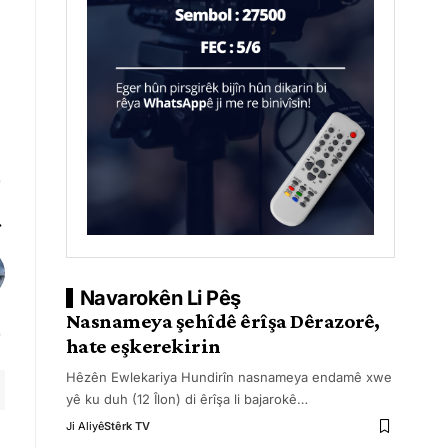
Navarokên Li Pêş
Nasnameya şehîdê êrîşa Dêrazorê,
hate eşkerekirin
Hêzên Ewlekariya Hundirîn nasnameya endamê xwe
yê ku duh (12 Îlon) di êrîşa li bajarokê
…
Ji Aliyê
Stêrk TV