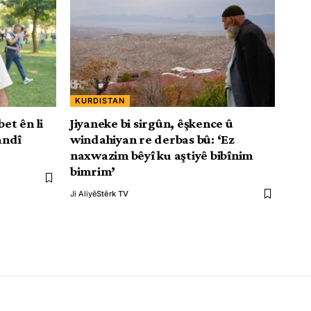
KURDISTAN
et ên li
Jiyaneke bi sirgûn, êşkence û
andî
windahiyan re derbas bû: ‘Ez
naxwazim bêyî ku aştiyê bibînim
bimrim’
Ji Aliyê
Stêrk TV