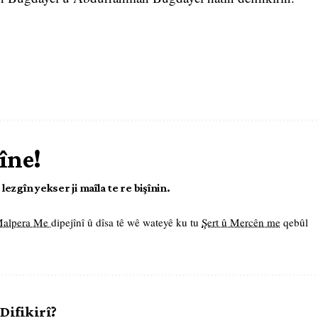
îne!
ezgîn yekser ji maîla te re bişînin.
 Malpera Me
dipejînî û dîsa tê wê wateyê ku tu
Şert û Mercên me
qebûl
 Difikirî?