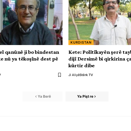
KURDISTAN
el qanûnê ji bo bindestan
Kete: Polîtîkayên şerê tayb
 nû ya têkoşînê dest pê
dijî Dersimê bi qirkirina ç
kûrtir dibe
V
Ji Aliyê
Stêrk TV
Ya Berê
Ya Pişt re