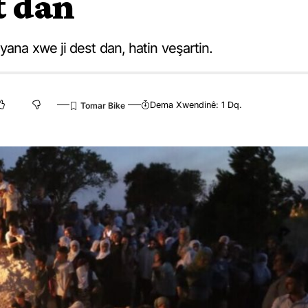
t dan
ana xwe ji dest dan, hatin veşartin.
Dema Xwendinê: 1 Dq.