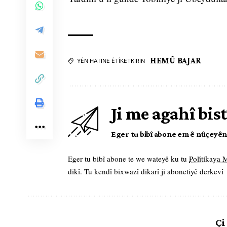
HEMÛ BAJAR
YÊN HATINE ÊTÎKETKIRIN
Ji me agahî bist
Eger tu bibî abone em ê nûçeyên l
Eger tu bibî abone te we wateyê ku tu
Polîtikaya
dikî. Tu kendî bixwazî dikarî ji abonetiyê derkevî
Çi