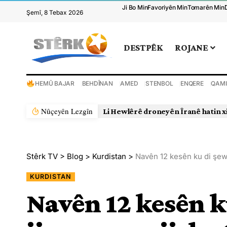
Ji Bo Min
Favoriyên Min
Tomarên Min
Şemî, 8 Tebax 2026
DESTPÊK
ROJANE
HEMÛ BAJAR
BEHDÎNAN
AMED
STENBOL
ENQERE
QAMI
Nûçeyên Lezgîn
Li Hewlêrê droneyên Îranê hatin x
Stêrk TV
>
Blog
>
Kurdistan
>
Navên 12 kesên ku di şewa
KURDISTAN
Navên 12 kesên k