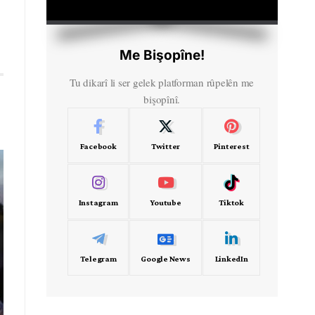
HD
00:00
Me Bişopîne!
Tu dikarî li ser gelek platforman rûpelên me
bişopînî.
Facebook
Twitter
Pinterest
Instagram
Youtube
Tiktok
Telegram
Google News
LinkedIn