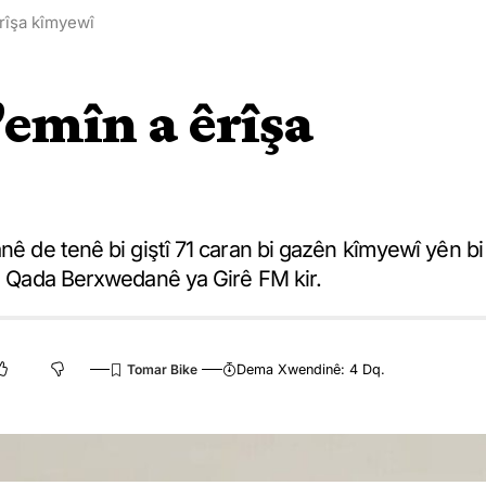
êrîşa kîmyewî
’emîn a êrîşa
nê de tenê bi giştî 71 caran bi gazên kîmyewî yên bi
li Qada Berxwedanê ya Girê FM kir.
Dema Xwendinê: 4 Dq.