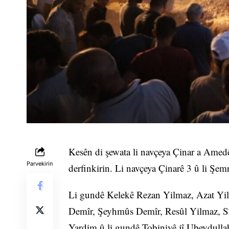
Kesên di şewata li navçeya Çinar a Amedê
Parvekirin
derfinkirin. Li navçeya Çinarê 3 û li Şemr
Li gundê Kelekê Rezan Yilmaz, Azat Yil
Demîr, Şeyhmûs Demîr, Resûl Yilmaz, Sîn
Yardim û li gundê Tobiniyê jî Ubeydull