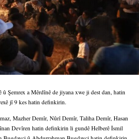
 û Şemrex a Mêrdînê de jiyana xwe ji dest dan, hatin
exê jî 9 kes hatin definkirin.
maz, Mazher Demîr, Nûrî Demîr, Taliha Demîr, Hasan
an Devîren hatin definkirin li gundê Helberê İsmil
ah Bugdayci û Abdurrahman Bugdayci hatin definkirin.