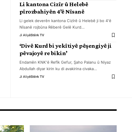
Li kantona Cizîr û Helebê
pîrozbahiyên 4’ê Nîsanê
Li gelek deverên kantona Cizîrê û Helebê ji bo 4'ê
Nîsanê rojbûna Rêberê Gelê Kurd
…
Ji Aliyê
Stêrk TV
‘Divê Kurd bi yekîtiyê pêşengiyê ji
pêvajoyê re bikin’
Endamên KNK'ê Refîk Gefur, Şaho Palanu û Niyaz
Abdullah diyar kirin ku di avakirina civaka
…
Ji Aliyê
Stêrk TV