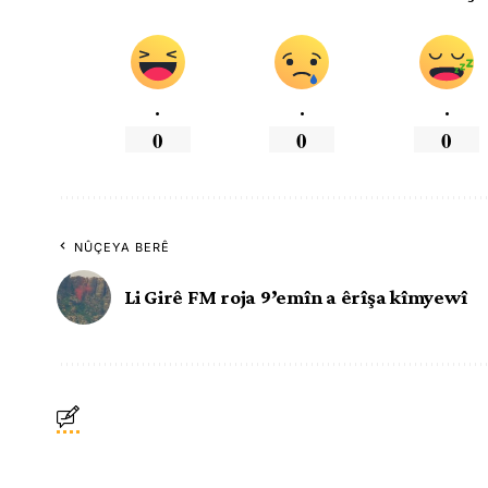
.
.
.
0
0
0
NÛÇEYA BERÊ
Li Girê FM roja 9’emîn a êrîşa kîmyewî