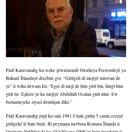
Paûl Karavanahg ku weke şêwirmendê Otorîteya Perwerdeyê ya
Bakurê Îrlandayê dixebite got, “Girtîgeh di mejiyê mirovan de
ye” û wiha dewam kir, “Eger di mejî de hûn girtî bin, hingî hûn
girtî ne. Eşkere ye ku mejiyê Abdullah Ocalan girtî nîne. Ew
bernameyeke siyasî destnîşan dike.”
Paûl Karavanahg piştî ku sala 1981’ê hate girtin 5 caran cezayê
girtîgehê lê hate birîn. Bi peymana navbera Komara Îrlanda û
Qraliyeta Yekbûyî de ku 10’ê Nîsana 1998’an hate îmzekirin û