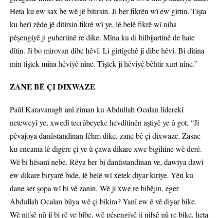
Heta ku ew sax be wê jê bitirsin. Ji ber fikrên wî ew girtin. Tişta
ku herî zêde jê ditirsin fikrê wî ye, lê belê fikrê wî niha
pêşengiyê ji guhertinê re dike. Mîna ku di hilbijartinê de hate
dîtin. Ji bo mirovan dibe hêvî. Li girtîgehê jî dibe hêvî. Bi dîtina
min tiştek mîna hêviyê nîne. Tiştek ji hêviyê bêhtir xurt nîne.”
ZANE BÊ ÇI DIXWAZE
Paûl Karavanagh anî ziman ku Abdullah Ocalan lîderekî
neteweyî ye, xwedî tecrûbeyeke hevdîtinên aştiyê ye û got, “Ji
pêvajoya danûstandinan fêhm dike, zane bê çi dixwaze. Zasne
ku encama lê digere çi ye û çawa dikare xwe bigihîne wê derê.
Wê bi hêsanî nebe. Rêya ber bi danûstandinan ve, dawiya dawî
ew dikare biryarê bide, lê belê wî xetek diyar kiriye. Yên ku
dane ser şopa wî bi vê zanin. Wê ji xwe re bibêjin, eger
Abdullah Ocalan bûya wê çi bikira? Yanî ew ê vê diyar bike.
Wê nifşê nû jî bi rê ve bibe, wê pêşengiyê ji nifşê nû re bike, heta