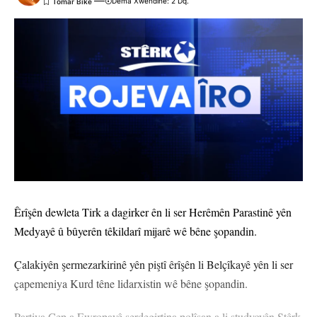
Dema Xwendinê: 2 Dq.
Êrîşên dewleta Tirk a dagirker ên li ser Herêmên Parastinê yên
Medyayê û bûyerên têkildarî mijarê wê bêne şopandin.
Çalakiyên şermezarkirinê yên piştî êrîşên li Belçîkayê yên li ser
çapemeniya Kurd têne lidarxistin wê bêne şopandin.
Partiya Çep a Ewropayê serdegirtina polîsan a li studyoyên Stêrk