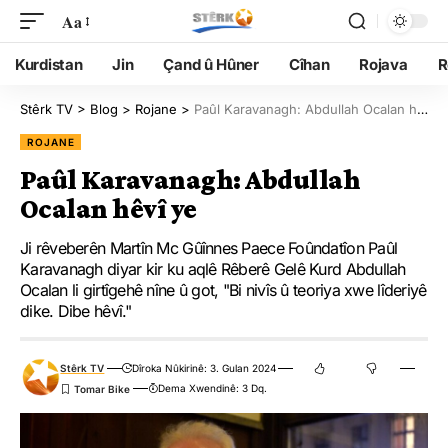
Aa
Kurdistan
Jin
Çand û Hûner
Cîhan
Rojava
R
Stêrk TV
>
Blog
>
Rojane
>
Paûl Karavanagh: Abdullah Ocalan hêvî ye
ROJANE
Paûl Karavanagh: Abdullah
Ocalan hêvî ye
Ji rêveberên Martîn Mc Gûînnes Paece Foûndatîon Paûl
Karavanagh diyar kir ku aqlê Rêberê Gelê Kurd Abdullah
Ocalan li girtîgehê nîne û got, "Bi nivîs û teoriya xwe lîderiyê
dike. Dibe hêvî."
Stêrk TV
Dîroka Nûkirinê: 3. Gulan 2024
Dema Xwendinê: 3 Dq.