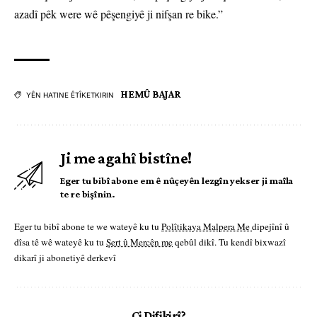
azadî pêk were wê pêşengiyê ji nifşan re bike.”
HEMÛ BAJAR
YÊN HATINE ÊTÎKETKIRIN
Ji me agahî bistîne!
Eger tu bibî abone em ê nûçeyên lezgîn yekser ji maîla
te re bişînin.
Eger tu bibî abone te we wateyê ku tu
Polîtikaya Malpera Me
dipejînî û
dîsa tê wê wateyê ku tu
Şert û Mercên me
qebûl dikî. Tu kendî bixwazî
dikarî ji abonetiyê derkevî
Çi Difikirî?