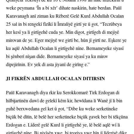
weke peymana ‘În a bi xêr’ dihate naskirin, hate berdan. Paûl
Karavanagh anî ziman ku Rêberê Gelê Kurd Abdullah Ocalan
25 sal in bi rengekî fîzîkî li Îmraliyê girtî ye û got, “Tecrûbeya
her kesî ya li girtîgehê cuda ye. Min digot, girtîgeh di mejiyê
mirovan de ye. Eger mejiyê we girtî be, hûn jî girtî ne. Eşkere ye
ku aqlê Abdullah Ocalan li girtîgehê nîne. Bernameyeke siyasî
bi şênberî nîşan dide. Bernameyeke siyasî ya ku mirov
dipejirînin. Ev yek di asta jiyanî de girîng e.”
JI FIKRÊN ABDULLAH OCALAN DITIRSIN
Paûl Karavanagh diya rkir ku Serokkomarê Tirk Erdogan di
hilbijartinên dawî de gelekî kêm kir, hewldana li Wanê jî li bin
guhê berxwedana gel ket û got, “Dibe ku weke serketineke
biçûk bê dîtin, lê belê her serketineke biçûk gavek ber bi têkçûna
Erdogan e. Lîderê gelê Kurd li girtîgehê ye, lê belê aqlê wî li
girtîgehê nîne. Bi nivîsên xwe, bi teoriya xwe hîn jî lîderiyê dike.