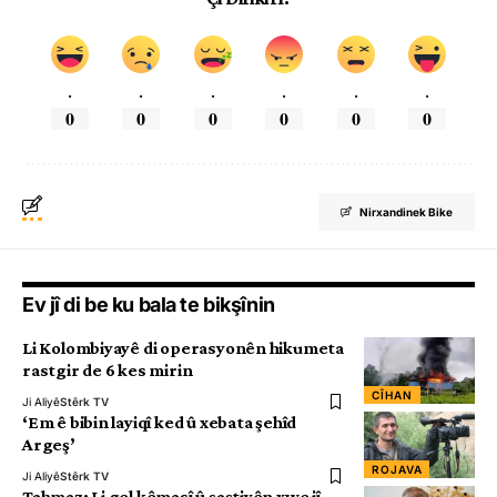
.
.
.
.
.
.
0
0
0
0
0
0
Nirxandinek Bike
Ev jî di be ku bala te bikşînin
Li Kolombiyayê di operasyonên hikumeta
rastgir de 6 kes mirin
CÎHAN
Ji Aliyê
Stêrk TV
‘Em ê bibin layiqî ked û xebata şehîd
Argeş’
ROJAVA
Ji Aliyê
Stêrk TV
Tahmaz: Li gel kêmasî û şaştiyên xwe jî