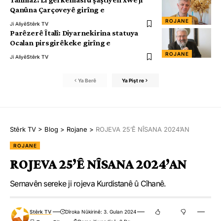
Qanûna Çarçoveyê girîng e
ROJANE
Ji Aliyê
Stêrk TV
Parêzerê Îtalî: Diyarnekirina statuya
Ocalan pirsgirêkeke girîng e
ROJANE
Ji Aliyê
Stêrk TV
Ya Berê
Ya Pişt re
Stêrk TV
>
Blog
>
Rojane
>
ROJEVA 25’Ê NÎSANA 2024’AN
ROJANE
ROJEVA 25’Ê NÎSANA 2024’AN
Sernavên sereke ji rojeva Kurdistanê û Cîhanê.
Stêrk TV
Dîroka Nûkirinê: 3. Gulan 2024