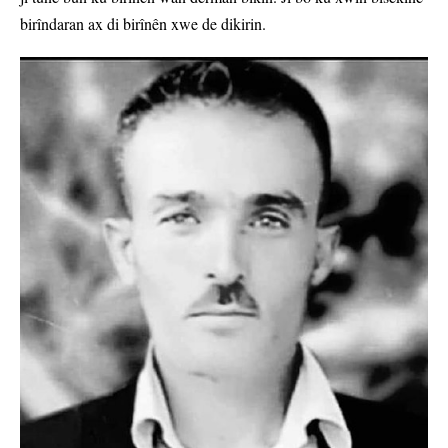
birîndaran ax di birînên xwe de dikirin.