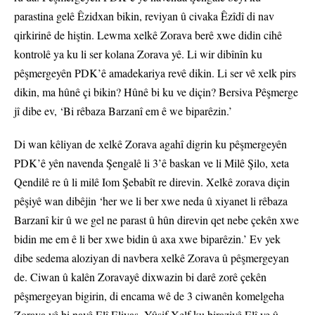
parastina gelê Êzidxan bikin, reviyan û civaka Êzîdî di nav
qirkirinê de hiştin. Lewma xelkê Zorava berê xwe didin cihê
kontrolê ya ku li ser kolana Zorava yê. Li wir dibînîn ku
pêşmergeyên PDK’ê amadekariya revê dikin. Li ser vê xelk pirs
dikin, ma hûnê çi bikin? Hûnê bi ku ve diçin? Bersiva Pêşmerge
jî dibe ev, ‘Bi rêbaza Barzanî em ê we biparêzin.’
Di wan kêliyan de xelkê Zorava agahî digrin ku pêşmergeyên
PDK’ê yên navenda Şengalê li 3’ê baskan ve li Milê Şilo, xeta
Qendilê re û li milê Iom Şebabît re direvin. Xelkê zorava diçin
pêşiyê wan dibêjin ‘her we li ber xwe neda û xiyanet li rêbaza
Barzanî kir û we gel ne parast û hûn direvin qet nebe çekên xwe
bidin me em ê li ber xwe bidin û axa xwe biparêzin.’ Ev yek
dibe sedema aloziyan di navbera xelkê Zorava û pêşmergeyan
de. Ciwan û kalên Zoravayê dixwazin bi darê zorê çekên
pêşmergeyan bigirin, di encama wê de 3 ciwanên komelgeha
Zorava yê bi navê Elî Eliyas, Yûsif Xelf ku biraziyê Elî ye û