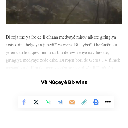
Di roja me ya îro de li cîhana medyayê mirov nikare girîngiya
arşîvkirina belgeyan ji nedîtî ve were. Bi taybetî li herêmên ku
şerên cidî lê diqewimin û rastî û derew ketiye nav hev de,
girîngiya medyayê zêde dibe. Di rojên borî de Gerîla TV filmek
weşand ku di film de operasyonên şoreşgerî yên li Herêmên
Parastinê yên Medyayê hatine belgekirin. Filmê qasî saetekê,
Vê Nûçeyê Bixwîne
kêliyên şer ên li çiyayên Kurdistanê nîşan dide. Di dîmenan de
diyar dibe ku hêzên gerîla ketine nav baregehên artêşa Tirk a
dagirker. Di dema ku dewleta dagirker hewl dide medyayê
sansur bike de, weşandina vê filmê pir girîng e. Film di şert û
mercên herî zehmet de rewşa şer a li herêmên gerîla û ev yek
çawa pêk tê, nîşan dide. Di film de gelek hûrgilî hene ku wê ji