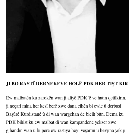
JI BO RASTÎ DERNEKEVE HOLÊ PDK HER TIŞT KIR
Ew malbatên ku zarokên wan ji aliyê PDK’ê ve hatin qetilkirin,
ji neçarî mîna her kesî berê xwe dana cihên bi ewle û derbasî
Başûrê Kurdistanê û di wan wargehan de bicih bûn. Dema ku
PDK bihîst ku ew malbat di wan kampandene yekser xwe
gihandin wan û bi pere ew rastiya heyî veşartin û hevjîna yek ji