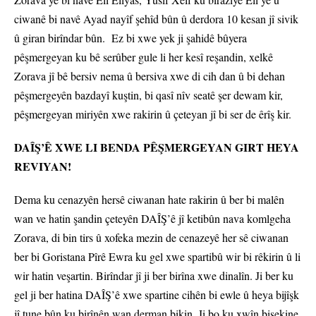
ciwanê bi navê Ayad nayîf şehîd bûn û derdora 10 kesan jî sivik
û giran birîndar bûn. Ez bi xwe yek ji şahidê bûyera
pêşmergeyan ku bê serûber gule li her kesî reşandin, xelkê
Zorava jî bê bersiv nema û bersiva xwe di cih dan û bi dehan
pêşmergeyên bazdayî kuştin, bi qasî nîv seatê şer dewam kir,
pêşmergeyan miriyên xwe rakirin û çeteyan jî bi ser de êrîş kir.
DAÎŞ’Ê XWE LI BENDA PÊŞMERGEYAN GIRT HEYA
REVIYAN!
Dema ku cenazyên hersê ciwanan hate rakirin û ber bi malên
wan ve hatin şandin çeteyên DAÎŞ’ê jî ketibûn nava komlgeha
Zorava, di bin tirs û xofeka mezin de cenazeyê her sê ciwanan
ber bi Goristana Pîrê Ewra ku gel xwe spartibû wir bi rêkirin û li
wir hatin veşartin. Birîndar jî ji ber birîna xwe dinalîn. Ji ber ku
gel ji ber hatina DAÎŞ’ê xwe spartine cihên bi ewle û heya bijîşk
jî tune bûn ku birînên wan derman bikin. Ji bo ku xwîn bisekine