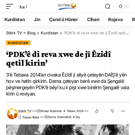
Aa
Kurdistan
Jin
Çand û Hûner
Cîhan
Rojava
R
Stêrk TV
>
Blog
>
Kurdistan
>
‘PDK’ê di reva xwe de jî Êzidî qetil kirin’
KURDISTAN
‘PDK’ê di reva xwe de jî Êzidî
qetil kirin’
3’ê Tebaxa 2014’an civaka Êzîdî ji aliyê çeteyên DAÎŞ’ê yên
hov ve hatin qirkirin. Dema çeteyan berê xwe da Şengalê
pêşmergeyên PDK’ê bêyî ku li pişt xwe binêrin Şengalê vala
kirin û reviyan.
Stêrk TV
Dîroka Nûkirinê: 4. Tebax 2024
Dema Xwendinê: 6 Dq.