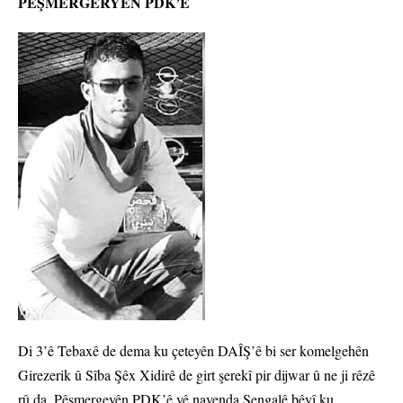
PÊŞMERGERYÊN PDK’Ê
Di 3’ê Tebaxê de dema ku çeteyên DAÎŞ’ê bi ser komelgehên
Girezerik û Sîba Şêx Xidirê de girt şerekî pir dijwar û ne ji rêzê
rû da. Pêşmergeyên PDK’ê yê navenda Şengalê bêyî ku