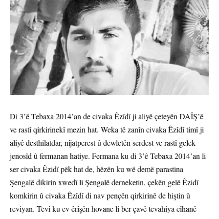
Di 3’ê Tebaxa 2014’an de civaka Êzîdî ji aliyê çeteyên DAÎŞ’ê
ve rastî qirkirinekî mezin hat. Weka tê zanîn civaka Êzîdî timî ji
aliyê desthilatdar, nîjatperest û dewletên serdest ve rastî gelek
jenosîd û fermanan hatiye. Fermana ku di 3’ê Tebaxa 2014’an li
ser civaka Êzidî pêk hat de, hêzên ku wê demê parastina
Şengalê dikirin xwedî li Şengalê derneketin, çekên gelê Êzidî
komkirin û civaka Êzîdî di nav pençên qirkirinê de hiştin û
reviyan. Tevî ku ev êrîşên hovane li ber çavê tevahiya cîhanê