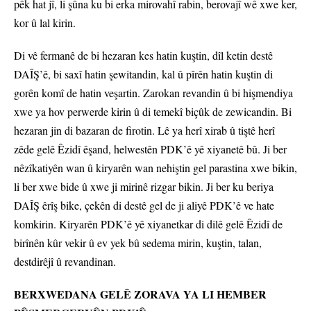
pêk hat jî, li şûna ku bi erka mirovahî rabin, berovajî wê xwe ker,
kor û lal kirin.
Di vê fermanê de bi hezaran kes hatin kuştin, dîl ketin destê
DAÎŞ’ê, bi saxî hatin şewitandin, kal û pîrên hatin kuştin di
gorên komî de hatin veşartin. Zarokan revandin û bi hişmendiya
xwe ya hov perwerde kirin û di temekî biçûk de zewicandin. Bi
hezaran jin di bazaran de firotin. Lê ya herî xirab û tiştê herî
zêde gelê Êzidî êşand, helwestên PDK’ê yê xiyanetê bû. Ji ber
nêzîkatiyên wan û kiryarên wan nehiştin gel parastina xwe bikin,
li ber xwe bide û xwe ji mirinê rizgar bikin. Ji ber ku beriya
DAÎŞ êrîş bike, çekên di destê gel de ji aliyê PDK’ê ve hate
komkirin. Kiryarên PDK’ê yê xiyanetkar di dilê gelê Êzidî de
birînên kûr vekir û ev yek bû sedema mirin, kuştin, talan,
destdirêjî û revandinan.
BERXWEDANA GELÊ ZORAVA YA LI HEMBER