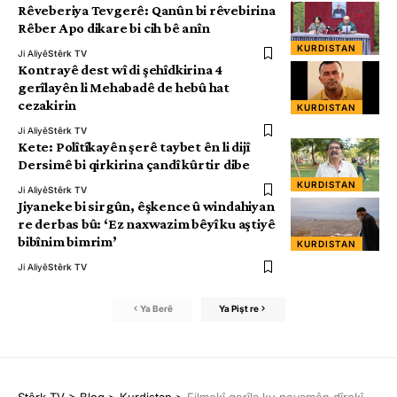
Rêveberiya Tevgerê: Qanûn bi rêvebirina
Rêber Apo dikare bi cih bê anîn
KURDISTAN
Ji Aliyê
Stêrk TV
Kontrayê dest wî di şehîdkirina 4
gerîlayên li Mehabadê de hebû hat
cezakirin
KURDISTAN
Ji Aliyê
Stêrk TV
Kete: Polîtîkayên şerê taybet ên li dijî
Dersimê bi qirkirina çandî kûrtir dibe
KURDISTAN
Ji Aliyê
Stêrk TV
Jiyaneke bi sirgûn, êşkence û windahiyan
re derbas bû: ‘Ez naxwazim bêyî ku aştiyê
bibînim bimrim’
KURDISTAN
Ji Aliyê
Stêrk TV
Ya Berê
Ya Pişt re
Stêrk TV
>
Blog
>
Kurdistan
>
Filmekî gerîla ku peyamên dîrokî di nav de hene