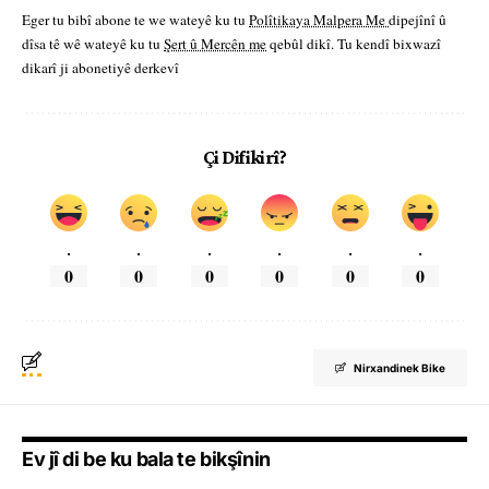
Eger tu bibî abone te we wateyê ku tu
Polîtikaya Malpera Me
dipejînî û
dîsa tê wê wateyê ku tu
Şert û Mercên me
qebûl dikî. Tu kendî bixwazî
dikarî ji abonetiyê derkevî
Çi Difikirî?
.
.
.
.
.
.
0
0
0
0
0
0
Nirxandinek Bike
Ev jî di be ku bala te bikşînin