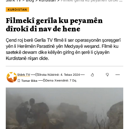
KURDISTAN
Filmekî gerîla ku peyamên
dîrokî di nav de hene
Çend roj berê Gerîla TV fîlmê li ser operasyonên şoreşgerî
yên li Herêmên Parastinê yên Medyayê weşand. Fîlmê ku
saetekê dewam dike kêliyên girîng ên şerê li çiyayên
Kurdistanê nîşan dide.
Stêrk TV
Dîroka Nûkirinê: 4. Tebax 2024
Dema Xwendinê: 7 Dq.