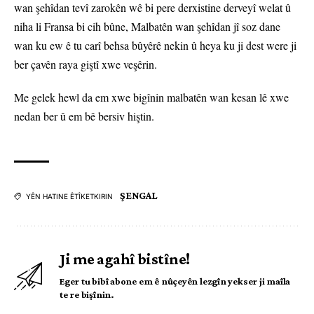
wan şehîdan tevî zarokên wê bi pere derxistine derveyî welat û
niha li Fransa bi cih bûne, Malbatên wan şehîdan jî soz dane
wan ku ew ê tu carî behsa bûyêrê nekin û heya ku ji dest were ji
ber çavên raya giştî xwe veşêrin.
Me gelek hewl da em xwe bigînin malbatên wan kesan lê xwe
nedan ber û em bê bersiv hiştin.
ŞENGAL
YÊN HATINE ÊTÎKETKIRIN
Ji me agahî bistîne!
Eger tu bibî abone em ê nûçeyên lezgîn yekser ji maîla
te re bişînin.