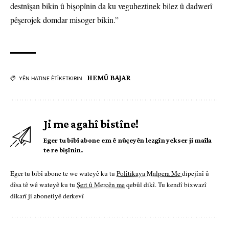
destnîşan bikin û bişopînin da ku veguheztinek bilez û dadwerî
pêşerojek domdar misoger bikin.”
HEMÛ BAJAR
YÊN HATINE ÊTÎKETKIRIN
Ji me agahî bistîne!
Eger tu bibî abone em ê nûçeyên lezgîn yekser ji maîla
te re bişînin.
Eger tu bibî abone te we wateyê ku tu
Polîtikaya Malpera Me
dipejînî û
dîsa tê wê wateyê ku tu
Şert û Mercên me
qebûl dikî. Tu kendî bixwazî
dikarî ji abonetiyê derkevî