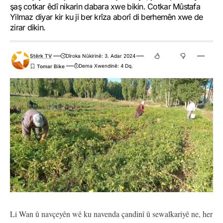
şaş cotkar êdî nikarin dabara xwe bikin. Cotkar Mûstafa
Yilmaz diyar kir ku ji ber krîza aborî di berhemên xwe de
zirar dikin.
Stêrk TV
Dîroka Nûkirinê: 3. Adar 2024
Dema Xwendinê: 4 Dq.
Li Wan û navçeyên wê ku navenda çandinî û sewalkariyê ne, her