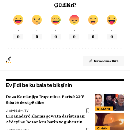
Çi Difikirî?
.
.
.
.
.
.
0
0
0
0
0
0
Nirxandinek Bike
Ev jî di be ku bala te bikşînin
Doza Komkujiya Duyemîn a Parîsê 23’ê
Sibatê destpê dike
ROJANE
Ji Aliyê
Stêrk TV
Li Kanadayê alarma şewata daristanan:
Zêdeyî 20 hezar kes hatin veguhestin
CÎHAN