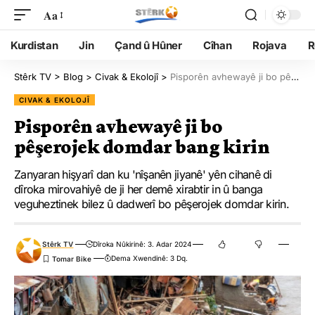
Aa
Kurdistan
Jin
Çand û Hûner
Cîhan
Rojava
R
Stêrk TV
>
Blog
>
Civak & Ekolojî
>
Pisporên avhewayê ji bo pêşerojek domdar bang kirin
CIVAK & EKOLOJÎ
Pisporên avhewayê ji bo
pêşerojek domdar bang kirin
Zanyaran hişyarî dan ku 'nîşanên jiyanê' yên cihanê di
dîroka mirovahiyê de ji her demê xirabtir in û banga
veguheztinek bilez û dadwerî bo pêşerojek domdar kirin.
Stêrk TV
Dîroka Nûkirinê: 3. Adar 2024
Dema Xwendinê: 3 Dq.