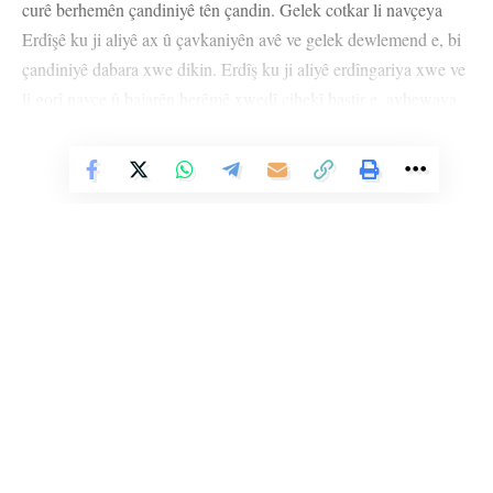
curê berhemên çandiniyê tên çandin. Gelek cotkar li navçeya
Erdîşê ku ji aliyê ax û çavkaniyên avê ve gelek dewlemend e, bi
çandiniyê dabara xwe dikin. Erdîş ku ji aliyê erdîngariya xwe ve
li gorî navçe û bajarên herêmê xwedî cihekî baştir e, avhewaya
wê hênkayî ye. Ji ber cihê xwe yê erdnîgarî û axa xwe ya
Vê Nûçeyê Bixwîne
berhemdar, bi sedan berhemên cuda tên çandin. Deşta ku Erdîş
tê de ye, ji zeviyên pir fireh û rast pêk tê. Ji ber ku gelek robar di
deştê re derbas dibin, heta îro pirsgirêka avdanê çênebûye. Li gel
ku xwedî axên bi bereket e jî ji ber polîtîkayên şaş ên çandiniyê
û bajarvaniya ne rêkûpêk, piraniya berhemên ku li deşta Erdîşê
tên çandin, êdî nayên çandin û gelek berhem jî kêm tên çandin.
Li Ser Şopa Heqîqetê
Stêrk TV ji sala 2009an ve di warên siyasî, civakî, çandî û hunerî de
weşanê dike. Bi nêrîna azadiya jinê û avakirina civakeke demokratîk,
Stêrk TV xebatên civakî, çandî, hunerî, dîrokî, aborî û yên jîngehê
dimeşîne. Di çarçoveya parastin û pêşxistina çand û zimanê Kurdî de, bi