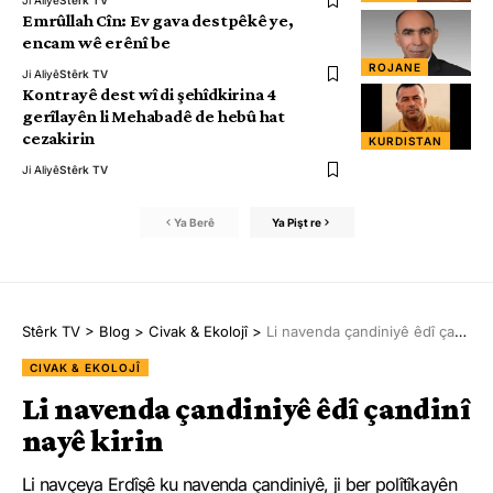
Ji Aliyê
Stêrk TV
Emrûllah Cîn: Ev gava destpêkê ye,
encam wê erênî be
ROJANE
Ji Aliyê
Stêrk TV
Kontrayê dest wî di şehîdkirina 4
gerîlayên li Mehabadê de hebû hat
cezakirin
KURDISTAN
Ji Aliyê
Stêrk TV
Ya Berê
Ya Pişt re
Stêrk TV
>
Blog
>
Civak & Ekolojî
>
Li navenda çandiniyê êdî çandinî nayê kirin
CIVAK & EKOLOJÎ
Li navenda çandiniyê êdî çandinî
nayê kirin
Li navçeya Erdîşê ku navenda çandiniyê, ji ber polîtîkayên