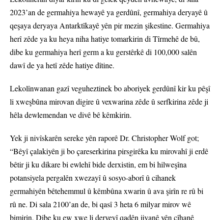
2023’an de germahiya hewayê ya gerdûnî, germahiya deryayê û
qeşaya deryaya Antarktîkayê yên pir mezin şikestine. Germahiya
herî zêde ya ku heya niha hatiye tomarkirin di Tîrmehê de bû,
dibe ku germahiya herî germ a ku gerstêrkê di 100,000 salên
dawî de ya hetî zêde hatiye dîtine.
Lekolînwanan gazî veguheztinek bo aboriyek gerdûnî kir ku pêşî
li xweşbûna mirovan digire û vexwarina zêde û serfkirina zêde ji
hêla dewlemendan ve divê bê kêmkirin.
Yek ji nivîskarên sereke yên raporê Dr. Christopher Wolf got;
“Bêyî çalakiyên ji bo çareserkirina pirsgirêka ku mirovahî ji erdê
bêtir ji ku dikare bi ewlehî bide derxistin, em bi hilweşîna
potansiyela pergalên xwezayî û sosyo-aborî û cihanek
germahiyên bêtehemmul û kêmbûna xwarin û ava şirîn re rû bi
rû ne. Di sala 2100’an de, bi qasî 3 heta 6 milyar mirov wê
bimirin. Dibe ku ew xwe li derveyî qadên jiyanê yên cîhanê