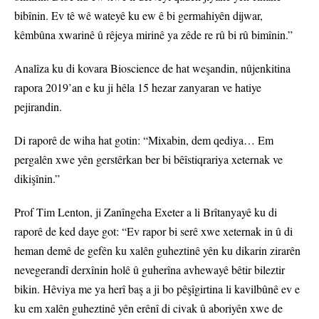
bibînin. Ev tê wê wateyê ku ew ê bi germahiyên dijwar,
kêmbûna xwarinê û rêjeya mirinê ya zêde re rû bi rû bimînin.”
Analîza ku di kovara Bioscience de hat weşandin, nûjenkitina
rapora 2019’an e ku ji hêla 15 hezar zanyaran ve hatiye
pejirandin.
Di raporê de wiha hat gotin: “Mixabin, dem qediya… Em
pergalên xwe yên gerstêrkan ber bi bêîstiqrariya xeternak ve
dikişînin.”
Prof Tim Lenton, ji Zanîngeha Exeter a li Brîtanyayê ku di
raporê de ked daye got: “Ev rapor bi serê xwe xeternak in û di
heman demê de gefên ku xalên guheztinê yên ku dikarin zirarên
nevegerandî derxînin holê û guherîna avhewayê bêtir bileztir
bikin. Hêviya me ya herî baş a ji bo pêşîgirtina li kavilbûnê ev e
ku em xalên guheztinê yên erênî di civak û aboriyên xwe de