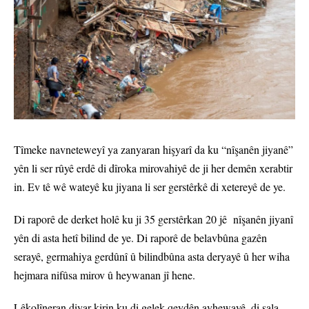
Tîmeke navneteweyî ya zanyaran hişyarî da ku “nîşanên jiyanê”
yên li ser rûyê erdê di dîroka mirovahiyê de ji her demên xerabtir
in. Ev tê wê wateyê ku jiyana li ser gerstêrkê di xetereyê de ye.
Di raporê de derket holê ku ji 35 gerstêrkan 20 jê nîşanên jiyanî
yên di asta hetî bilind de ye. Di raporê de belavbûna gazên
serayê, germahiya gerdûnî û bilindbûna asta deryayê û her wiha
hejmara nifûsa mirov û heywanan jî hene.
Lêkolîneran diyar kirin ku di gelek qeydên avhewayê, di sala