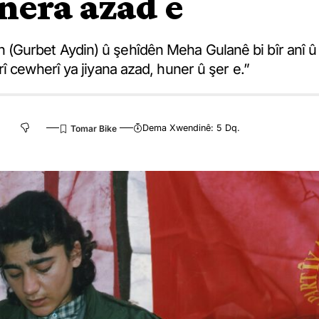
nera azad e
(Gurbet Aydin) û şehîdên Meha Gulanê bi bîr anî û
î cewherî ya jiyana azad, huner û şer e.”
Dema Xwendinê: 5 Dq.