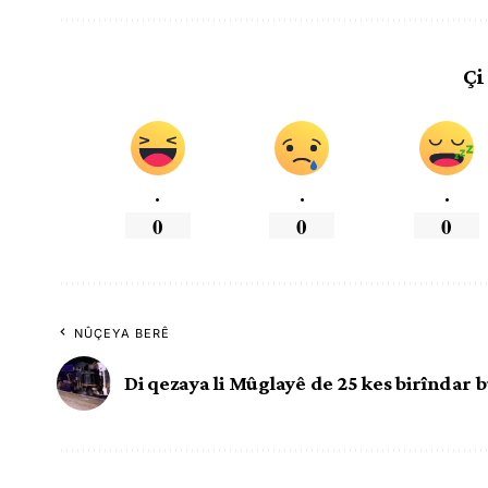
Çi
.
.
.
0
0
0
NÛÇEYA BERÊ
Di qezaya li Mûglayê de 25 kes birîndar 