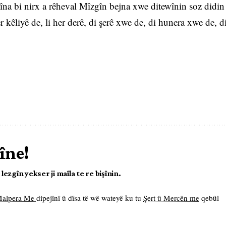
nîna bi nirx a rêheval Mîzgîn bejna xwe ditewînin soz didin
 kêliyê de, li her derê, di şerê xwe de, di hunera xwe de, d
îne!
ezgîn yekser ji maîla te re bişînin.
 Malpera Me
dipejînî û dîsa tê wê wateyê ku tu
Şert û Mercên me
qebûl