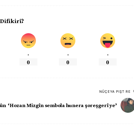
 Difikirî?
.
.
.
0
0
0
NÛÇEYA PIŞT RE
bûn
‘Hozan Mizgîn sembola hunera şoreşgerî ye’