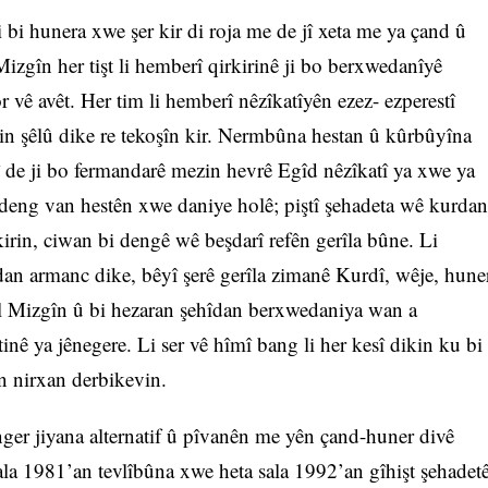
i hunera xwe şer kir di roja me de jî xeta me ya çand û
izgîn her tişt li hemberî qirkirinê ji bo berxwedanîyê
or vê avêt. Her tim li hemberî nêzîkatîyên ezez- ezperestî
min şêlû dike re tekoşîn kir. Nermbûna hestan û kûrbûyîna
 de ji bo fermandarê mezin hevrê Egîd nêzîkatî ya xwe ya
 deng van hestên xwe daniye holê; piştî şehadeta wê kurdan
irin, ciwan bi dengê wê beşdarî refên gerîla bûne. Li
rdan armanc dike, bêyî şerê gerîla zimanê Kurdî, wêje, hune
eval Mizgîn û bi hezaran şehîdan berxwedaniya wan a
inê ya jênegere. Li ser vê hîmî bang li her kesî dikin ku bi
n nirxan derbikevin.
ger jiyana alternatif û pîvanên me yên çand-huner divê
sala 1981’an tevlîbûna xwe heta sala 1992’an gîhişt şehadet