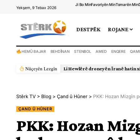
Ji Bo Min
Favoriyên Min
Tomarên Min
Yekşem, 9 Tebax 2026
DESTPÊK
ROJANE
HEMÛ BAJAR
BEHDÎNAN
STENBOL
AMED
ENQERE
QAMI
Nûçeyên Lezgîn
Stêrk TV
>
Blog
>
Çand û Hûner
>
PKK: Hozan Mizgîn p
ÇAND Û HÛNER
PKK: Hozan Mizg