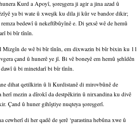
nera Kurd a Apoyî, şoreşgera ji agir a jina azad û
zîyê ya bi wate û xweşik ku dila ji kûr ve bandor dikir;
, remza bedewî û nekeftîbûyînê e. Di şexsê wê de hemû
î bi bîr tînîn.
 Mizgîn de wê bi bîr tînîn, em dixwazin bi bîr bixin ku 1
vgera çand û hunerê ye jî. Bi vê boneyê em hemû şehîdên
dawî û bi minetdarî bi bîr tînîn.
e dihat qetilkirin û li Kurdistanê di mirovbûnê de
herî mezin a dîrokî da destpêkirin û nirxandina ku divê
kir. Çand û huner gihîştiye nuqteya şoreşgerî.
ina cewherî di her qadê de şerê ‘parastina hebûna xwe û