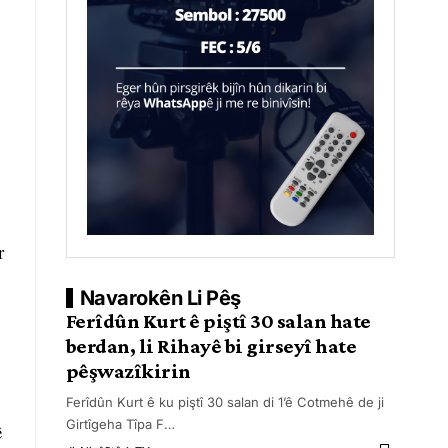
r
Navarokên Li Pêş
Ferîdûn Kurt ê piştî 30 salan hate
berdan, li Rihayê bi girseyî hate
pêşwazîkirin
Ferîdûn Kurt ê ku piştî 30 salan di 1’ê Cotmehê de ji
Girtîgeha Tîpa F
…
ê