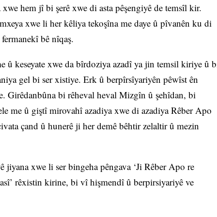
 xwe hem jî bi şerê xwe di asta pêşengiyê de temsîl kir.
mxeya xwe li her kêliya tekoşîna me daye û pîvanên ku di
 fermanekî bê nîqaş.
e û keseyate xwe da bîrdoziya azadî ya jin temsil kiriye û b
iya gel bi ser xistiye. Erk û berpîrsîyariyên pêwîst ên
e. Girêdanbûna bi rêheval heval Mizgîn û şehîdan, bi
le me û giştî mirovahî azadiya xwe di azadiya Rêber Apo
ivata çand û hunerê ji her demê bêhtir zelaltir û mezin
yê jiyana xwe li ser bingeha pêngava ‘Ji Rêber Apo re
asî’ rêxistin kirine, bi vî hişmendî û berpirsiyariyê ve