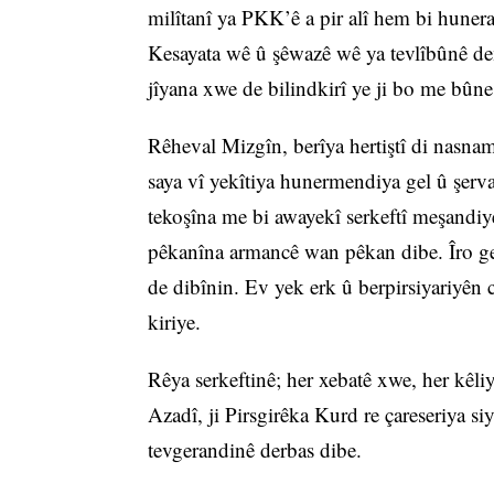
milîtanî ya PKK’ê a pir alî hem bi hunera
Kesayata wê û şêwazê wê ya tevlîbûnê de
jîyana xwe de bilindkirî ye ji bo me bûne
Rêheval Mizgîn, berîya hertiştî di nasnam
saya vî yekîtiya hunermendiya gel û şervan
tekoşîna me bi awayekî serkeftî meşandiy
pêkanîna armancê wan pêkan dibe. Îro ge
de dibînin. Ev yek erk û berpirsiyariyên c
kiriye.
Rêya serkeftinê; her xebatê xwe, her kêli
Azadî, ji Pirsgirêka Kurd re çareseriya siy
tevgerandinê derbas dibe.