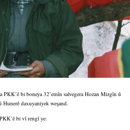
PKK’ê bi boneya 32’emîn salvegera Hozan Mizgîn û
 û Hunerê daxuyaniyek weşand.
K’ê bi vî rengî ye: