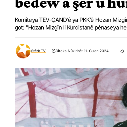
bedew a şer û hu
Komîteya TEV-ÇAND’ê ya PKK’ê Hozan Mizgîn 
got: “Hozan Mizgîn li Kurdistanê pênaseya her
Stêrk TV
Dîroka Nûkirinê: 11. Gulan 2024