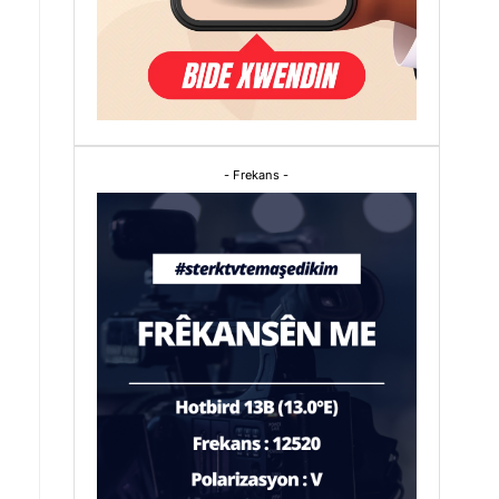
1
- Frekans -