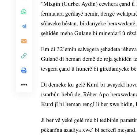
“Mizgîn (Gurbet Aydin) cewhera çand û hu
fermadara gerîlayê nemir, dengê welatparê
sûlaveke hêstan, bîrdariyeke berxwedanê
şehîdên meha Gulane bi minetdarî û rêzdar
Em di 32’emîn salvegera şehadeta rêheval
Gulanê di heman demê de roja şehîdên te
tevgera çand û hunerê bi girêdaniyeke bê 
Di demeke ku gelê Kurd bi awayekî hovan
israrbûn hebû de, Rêber Apo berxwedana 
Kurd jî bi heman rengî li ber xwe bidin, 
Ji ber vê yekê gelê me bi tedbîrên parast
pêkanîna azadiya xwe’ bi serketî meşand.