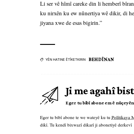
Li ser vê hîmî careke din li hemberî bîra
ku nirxên ku ew nûnertiya wê dikir, di her
jiyana xwe de esas bigirin.”
BEHDÎNAN
YÊN HATINE ÊTÎKETKIRIN
Ji me agahî bist
Eger tu bibî abone em ê nûçeyên l
Eger tu bibî abone te we wateyê ku tu
Polîtikaya
dikî. Tu kendî bixwazî dikarî ji abonetiyê derkevî