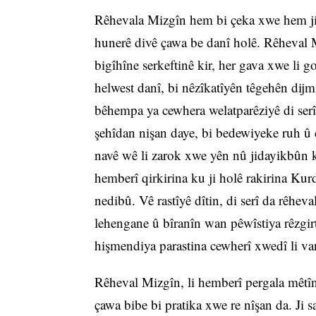
Rêhevala Mizgîn hem bi çeka xwe hem ji b
hunerê divê çawa be danî holê. Rêheval M
bigîhîne serkeftinê kir, her gava xwe li g
helwest danî, bi nêzîkatîyên têgehên dij
bêhempa ya cewhera welatparêziyê di serî
şehîdan nişan daye, bi bedewiyeke ruh û
navê wê li zarok xwe yên nû jidayikbûn k
hemberî qirkirina ku ji holê rakirina Ku
nedibû. Vê rastîyê dîtin, di serî da rêh
lehengane û bîranîn wan pêwîstiya rêzgirt
hişmendiya parastina cewherî xwedî li va
Rêheval Mizgîn, li hemberî pergala mêtîn
çawa bibe bi pratika xwe re nîşan da. Ji 