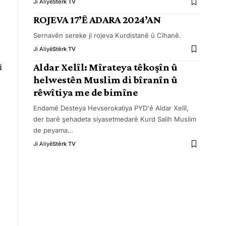
Ji Aliyê
Stêrk TV
ROJEVA 17’Ê ADARA 2024’AN
Sernavên sereke ji rojeva Kurdistanê û Cîhanê.
Ji Aliyê
Stêrk TV
i
Aldar Xelîl: Mîrateya têkoşîn û
helwestên Muslim di bîranîn û
rêwîtiya me de bimîne
Endamê Desteya Hevserokatiya PYD'ê Aldar Xelîl,
der barê şehadeta siyasetmedarê Kurd Salih Muslim
de peyama
…
Ji Aliyê
Stêrk TV