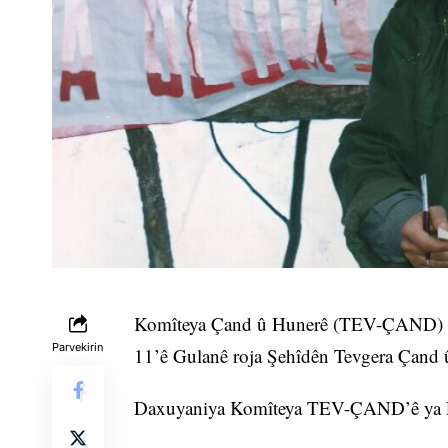
Komîteya Çand û Hunerê (TEV-ÇAND) a 
Parvekirin
11’ê Gulanê roja Şehîdên Tevgera Çand
Daxuyaniya Komîteya TEV-ÇAND’ê ya PK