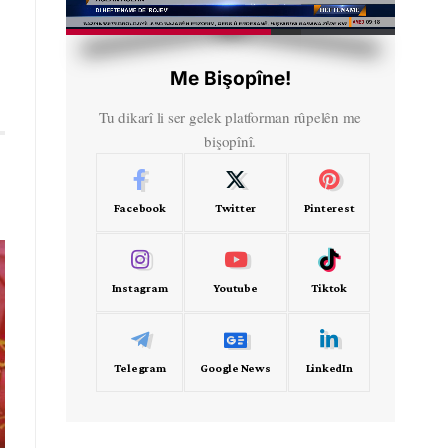
HD
00:50
Me Bişopîne!
Tu dikarî li ser gelek platforman rûpelên me
bişopînî.
Facebook
Twitter
Pinterest
Instagram
Youtube
Tiktok
Telegram
Google News
LinkedIn