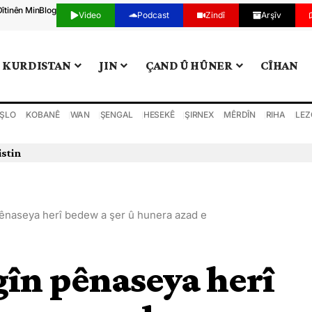
Dîtinên Min
Blog
Video
Podcast
Zindî
Arşîv
KURDISTAN
JIN
ÇAND Û HÛNER
CÎHAN
ŞLO
KOBANÊ
WAN
ŞENGAL
HESEKÊ
ŞIRNEX
MÊRDÎN
RIHA
LEZ
ênaseya herî bedew a şer û hunera azad e
în pênaseya herî