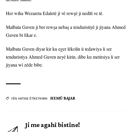
Her wiha Wezareta Edaletê jî vê rewşê ji nedîtî ve tê.
Malbata Guven ji ber rewşa nebaş a tenduristiyê ji jiyana Ahmed
Guven bi fikar e.
Malbata Guven diyar kir ku eger lêkolîn û tedawiya li ser
tenduristiya Ahmed Guven neyê kirin, dibe ku metirsiya li ser
jiyana wî zêde bibe.
HEMÛ BAJAR
YÊN HATINE ÊTÎKETKIRIN
Ji me agahî bistîne!