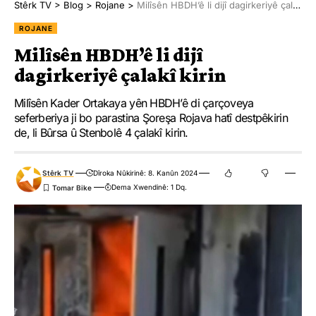
Stêrk TV
>
Blog
>
Rojane
>
Milîsên HBDH’ê li dijî dagirkeriyê çalakî kirin
ROJANE
Milîsên HBDH’ê li dijî
dagirkeriyê çalakî kirin
Milîsên Kader Ortakaya yên HBDH’ê di çarçoveya
seferberiya ji bo parastina Şoreşa Rojava hatî destpêkirin
de, li Bûrsa û Stenbolê 4 çalakî kirin.
Stêrk TV
Dîroka Nûkirinê: 8. Kanûn 2024
Dema Xwendinê: 1 Dq.