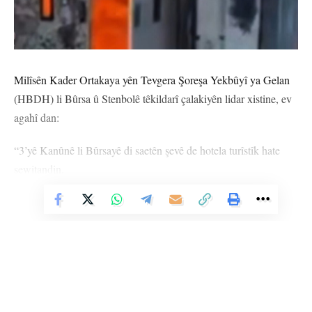
Milîsên Kader Ortakaya yên Tevgera Şoreşa Yekbûyî ya Gelan
(HBDH) li Bûrsa û Stenbolê têkildarî çalakiyên lidar xistine, ev
agahî dan:
“3’yê Kanûnê li Bûrsayê di saetên şevê de hotela turîstîk hate
şewitandin.
6’ê Kanûnê li taxa Guneştepe ya Bûrsa/Osmangaziyê
Vê Nûçeyê Bixwîne
wesayîteke ayîdê ulku ocaklari, hate şewitandin.
6’ê Kanûnê li Kolana 769 a Stenbol/Esenyûrtê kamyonek hate
şewitandin.
6’ê Kanûnê depoyeke kar a li 2’yemîn Matbaacilar Sîtesî ya