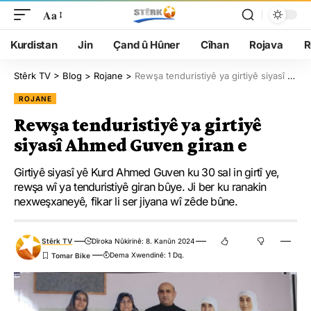
Aa
Kurdistan
Jin
Çand û Hûner
Cîhan
Rojava
R
Stêrk TV
>
Blog
>
Rojane
>
Rewşa tenduristiyê ya girtiyê siyasî Ahmed Guven giran e
ROJANE
Rewşa tenduristiyê ya girtiyê
siyasî Ahmed Guven giran e
Girtiyê siyasî yê Kurd Ahmed Guven ku 30 sal in girtî ye,
rewşa wî ya tenduristiyê giran bûye. Ji ber ku ranakin
nexweşxaneyê, fikar li ser jiyana wî zêde bûne.
Stêrk TV
Dîroka Nûkirinê: 8. Kanûn 2024
Dema Xwendinê: 1 Dq.