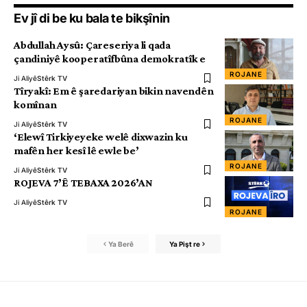
Ev jî di be ku bala te bikşînin
Abdullah Aysû: Çareseriya li qada
çandiniyê kooperatîfbûna demokratîk e
ROJANE
Ji Aliyê
Stêrk TV
Tîryakî: Em ê şaredariyan bikin navendên
komînan
ROJANE
Ji Aliyê
Stêrk TV
‘Elewî Tirkiyeyeke welê dixwazin ku
mafên her kesî lê ewle be’
ROJANE
Ji Aliyê
Stêrk TV
ROJEVA 7’Ê TEBAXA 2026’AN
Ji Aliyê
Stêrk TV
ROJANE
Ya Berê
Ya Pişt re