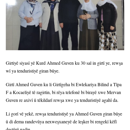
Girtiyê siyasî yê Kurd Ahmed Guven ku 30 sal in girtî ye, rewşa
wî ya tenduristiyê giran bûye.
Girtî Ahmed Guven ku li Girtîgeha bi Ewlekariya Bilind a Tîpa
F a Kocaeliyê tê ragirtin, bi rêya telefonê bi birayê xwe Mervan
Guven re axivî û têkildarî rewşa xwe ya tenduristiyê agahî da.
Li gorî vê yekê, rewşa tenduristiyê ya Ahmed Guven giran bûye
û di dema randevûya nexweşxaneyê de leşker bi rengekî kêfî
destûrê nadin.