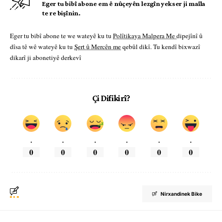
Eger tu bibî abone em ê nûçeyên lezgîn yekser ji maîla
te re bişînin.
Eger tu bibî abone te we wateyê ku tu
Polîtikaya Malpera Me
dipejînî û
dîsa tê wê wateyê ku tu
Şert û Mercên me
qebûl dikî. Tu kendî bixwazî
dikarî ji abonetiyê derkevî
Çi Difikirî?
.
.
.
.
.
.
0
0
0
0
0
0
Nirxandinek Bike