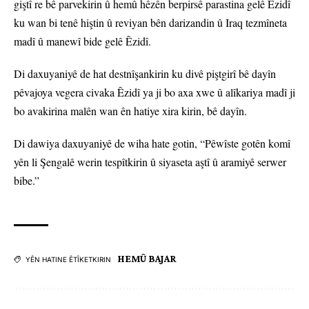
giştî re bê parvekirin û hemû hêzên berpirsê parastina gelê Êzidî
ku wan bi tenê hiştin û reviyan bên darizandin û Iraq tezmîneta
madî û manewî bide gelê Êzidî.
Di daxuyaniyê de hat destnîşankirin ku divê piştgirî bê dayîn
pêvajoya vegera civaka Êzidî ya ji bo axa xwe û alîkariya madî ji
bo avakirina malên wan ên hatiye xira kirin, bê dayîn.
Di dawiya daxuyaniyê de wiha hate gotin, “Pêwîste gotên komî
yên li Şengalê werin tespîtkirin û siyaseta aştî û aramiyê serwer
bibe.”
HEMÛ BAJAR
YÊN HATINE ÊTÎKETKIRIN