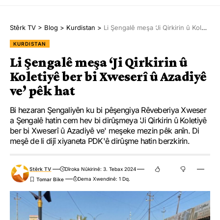
Stêrk TV
>
Blog
>
Kurdistan
>
Li Şengalê meşa ‘Ji Qirkirin û Koletiyê ber bi Xweserî û Azadiyê ve’ pêk hat
KURDISTAN
Li Şengalê meşa ‘Ji Qirkirin û
Koletiyê ber bi Xweserî û Azadiyê
ve’ pêk hat
Bi hezaran Şengaliyên ku bi pêşengiya Rêveberiya Xweser
a Şengalê hatin cem hev bi dirûşmeya 'Ji Qirkirin û Koletiyê
ber bi Xweserî û Azadiyê ve' meşeke mezin pêk anîn. Di
meşê de li dijî xiyaneta PDK'ê dirûşme hatin berzkirin.
Stêrk TV
Dîroka Nûkirinê: 3. Tebax 2024
Dema Xwendinê: 1 Dq.