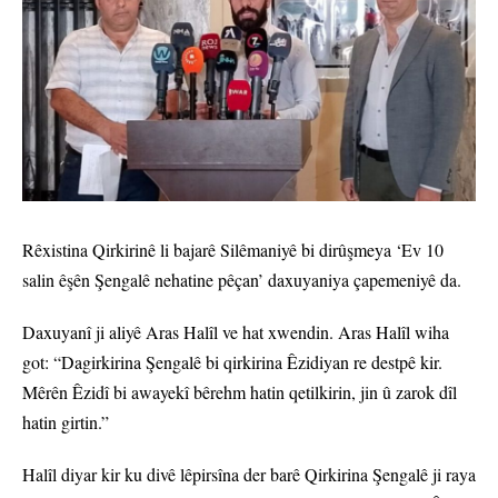
Rêxistina Qirkirinê li bajarê Silêmaniyê bi dirûşmeya ‘Ev 10
salin êşên Şengalê nehatine pêçan’ daxuyaniya çapemeniyê da.
Daxuyanî ji aliyê Aras Halîl ve hat xwendin. Aras Halîl wiha
got: “Dagirkirina Şengalê bi qirkirina Êzidiyan re destpê kir.
Mêrên Êzidî bi awayekî bêrehm hatin qetilkirin, jin û zarok dîl
hatin girtin.”
Halîl diyar kir ku divê lêpirsîna der barê Qirkirina Şengalê ji raya