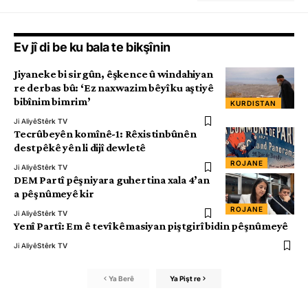
Ev jî di be ku bala te bikşînin
Jiyaneke bi sirgûn, êşkence û windahiyan
re derbas bû: ‘Ez naxwazim bêyî ku aştiyê
bibînim bimrim’
KURDISTAN
Ji Aliyê
Stêrk TV
Tecrûbeyên komînê-1: Rêxistinbûnên
destpêkê yên li dijî dewletê
ROJANE
Ji Aliyê
Stêrk TV
DEM Partî pêşniyara guhertina xala 4’an
a pêşnûmeyê kir
ROJANE
Ji Aliyê
Stêrk TV
Yenî Partî: Em ê tevî kêmasiyan piştgirî bidin pêşnûmeyê
Ji Aliyê
Stêrk TV
Ya Berê
Ya Pişt re