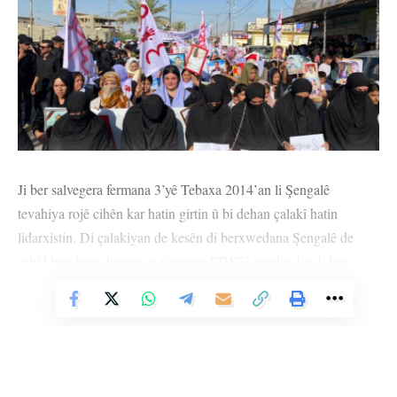
Ji ber salvegera fermana 3’yê Tebaxa 2014’an li Şengalê
tevahiya rojê cihên kar hatin girtin û bi dehan çalakî hatin
lidarxistin. Di çalakiyan de kesên di berxwedana Şengalê de
şehîd bûn hatin bîranîn û xiyaneta PDK’ê careke din di her
platformê hate şermezarkirin.
Vê Nûçeyê Bixwîne
Meşa bi dirûşmeya ‘Ji Qirkirin û Koletiyê ber bi heta Xweserî û
Azadiyê ve’ ji 7 heta 70 salî bi hezaran kes tevlî bûn.
Di meşê de bênavber dirûşmeyên, ‘Bimre Xiyanet’, ‘Bijî