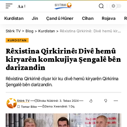
Aa
Kurdistan
Jin
Çand û Hûner
Cîhan
Rojava
R
Stêrk TV
>
Blog
>
Kurdistan
>
Rêxistina Qirkirinê: Divê hemû kiryarên komkujiya Şengalê bên darizandin
KURDISTAN
Rêxistina Qirkirinê: Divê hemû
kiryarên komkujiya Şengalê bên
darizandin
Rêxistina Qirkirinê diyar kir ku divê hemû kiryarên Qirkirina
Şengalê bên darizandin.
Stêrk TV
Dîroka Nûkirinê: 3. Tebax 2024
Dema Xwendinê: 1 Dq.