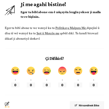
Ji me agahî bistîne!
Eger tu bibî abone em ê nûçeyên lezgîn yekser ji maîla
te re bişînin.
Eger tu bibî abone te we wateyê ku tu
Polîtikaya Malpera Me
dipejînî û
dîsa tê wê wateyê ku tu
Şert û Mercên me
qebûl dikî. Tu kendî bixwazî
dikarî ji abonetiyê derkevî
Çi Difikirî?
.
.
.
.
.
.
0
0
0
0
0
0
Nirxandinek Bike