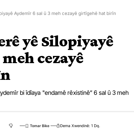
piyayê Aydemîr 6 sal û 3 meh cezayê girtîgehê hat birîn
erê yê Silopiyayê
3 meh cezayê
în
ydemîr bi îdîaya "endamê rêxistinê” 6 sal û 3 meh
Dema Xwendinê: 1 Dq.