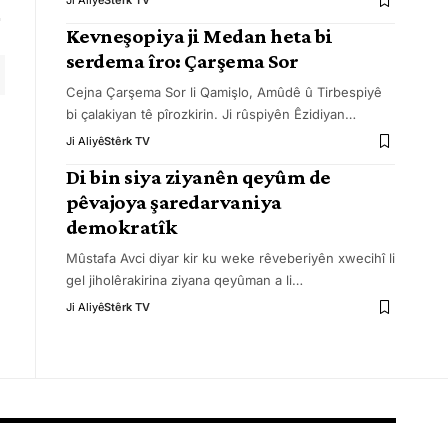
Ji Aliyê
Stêrk TV
Kevneşopiya ji Medan heta bi
serdema îro: Çarşema Sor
Cejna Çarşema Sor li Qamişlo, Amûdê û Tirbespiyê
bi çalakiyan tê pîrozkirin. Ji rûspiyên Êzidiyan
…
Ji Aliyê
Stêrk TV
Di bin siya ziyanên qeyûm de
pêvajoya şaredarvaniya
demokratîk
Mûstafa Avci diyar kir ku weke rêveberiyên xwecihî li
gel jiholêrakirina ziyana qeyûman a li
…
Ji Aliyê
Stêrk TV