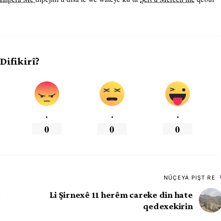
 Difikirî?
.
.
.
0
0
0
NÛÇEYA PIŞT RE
Li Şirnexê 11 herêm careke din hate
qedexekirin