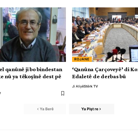
ROJANE
el qanûnê ji bo bindestan
‘Qanûna Çarçoveyê’ di K
 nû ya têkoşînê dest pê
Edaletê de derbas bû
Ji Aliyê
Stêrk TV
V
Ya Berê
Ya Pişt re