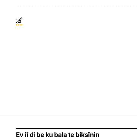
Ev jî di be ku bala te bikşînin