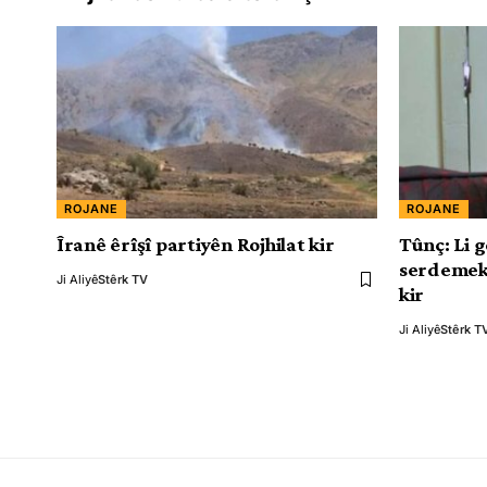
ROJANE
ROJANE
Îranê êrîşî partiyên Rojhilat kir
Tûnç: Li g
serdemeke
Ji Aliyê
Stêrk TV
kir
Ji Aliyê
Stêrk T