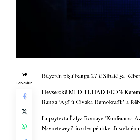
Bûyerên piştî banga 27’ê Sibatê ya Rêb
Parvekirin
Hevserokê MED TUHAD-FED’ê Kerem Canpo
Banga ‘Aştî û Civaka Demokratîk’ a Rêbe
Li paytexta Îtalya Romayê,’Konferansa Aza
Navneteweyî’ îro destpê dike. Ji welatên 