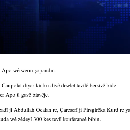
er Apo wê werin şopandin.
lat diyar kir ku divê dewlet tavilê bersivê bide
r Apo û gavê biavêje.
dî ji Abdullah Ocalan re, Çareserî ji Pirsgirêka Kurd re y
cuda wê zêdeyî 300 kes tevlî konferansê bibin.