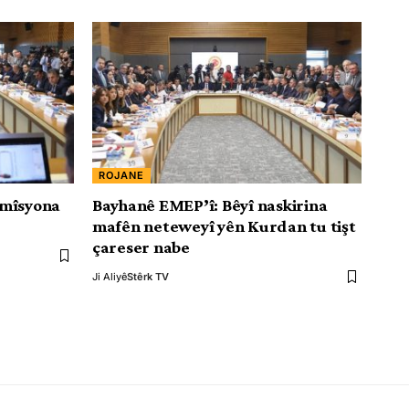
ROJANE
omîsyona
Bayhanê EMEP’î: Bêyî naskirina
mafên neteweyî yên Kurdan tu tişt
çareser nabe
Ji Aliyê
Stêrk TV