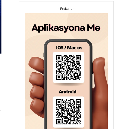
- Frekans -
a