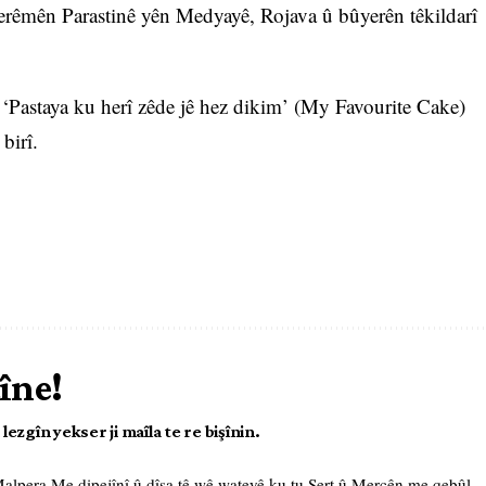
 Herêmên Parastinê yên Medyayê, Rojava û bûyerên têkildarî
ê ‘Pastaya ku herî zêde jê hez dikim’ (My Favourite Cake)
birî.
îne!
ezgîn yekser ji maîla te re bişînin.
 Malpera Me
dipejînî û dîsa tê wê wateyê ku tu
Şert û Mercên me
qebûl