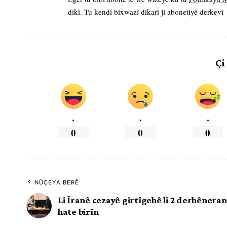
dikî. Tu kendî bixwazî dikarî ji abonetiyê derkevî
Çi
.
.
.
0
0
0
NÛÇEYA BERÊ
Li Îranê cezayê girtîgehê li 2 derhêneran
hate birîn