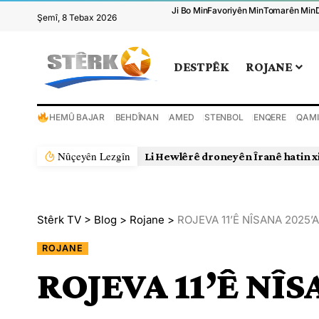
Ji Bo Min
Favoriyên Min
Tomarên Min
Şemî, 8 Tebax 2026
DESTPÊK
ROJANE
HEMÛ BAJAR
BEHDÎNAN
AMED
STENBOL
ENQERE
QAMI
Nûçeyên Lezgîn
Li Hewlêrê droneyên Îranê hatin x
Stêrk TV
>
Blog
>
Rojane
>
ROJEVA 11’Ê NÎSANA 2025’
ROJANE
ROJEVA 11’Ê NÎ