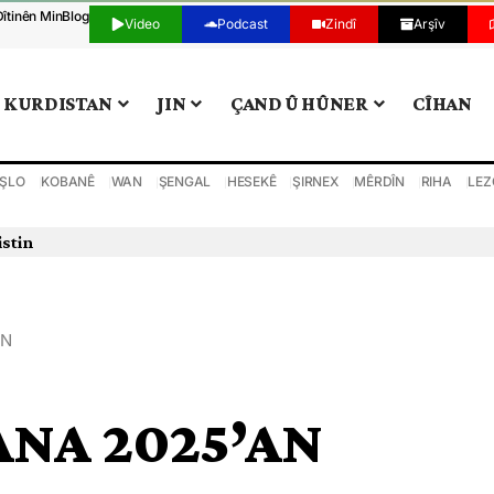
Dîtinên Min
Blog
Video
Podcast
Zindî
Arşîv
KURDISTAN
JIN
ÇAND Û HÛNER
CÎHAN
ŞLO
KOBANÊ
WAN
ŞENGAL
HESEKÊ
ŞIRNEX
MÊRDÎN
RIHA
LEZ
istin
AN
SANA 2025’AN