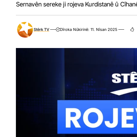
Sernavên sereke ji rojeva Kurdistanê û Cîhan
Stêrk TV
Dîroka Nûkirinê: 11. Nîsan 2025