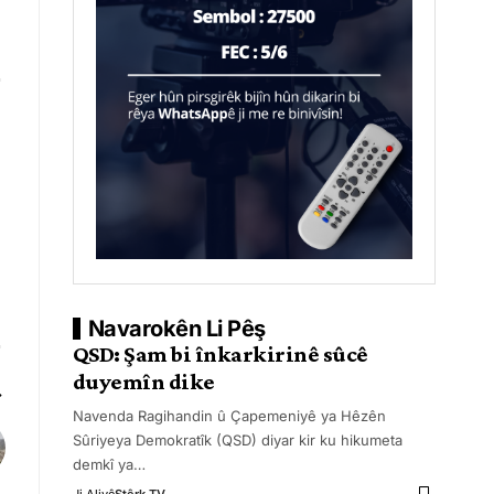
Navarokên Li Pêş
QSD: Şam bi înkarkirinê sûcê
duyemîn dike
Navenda Ragihandin û Çapemeniyê ya Hêzên
Sûriyeya Demokratîk (QSD) diyar kir ku hikumeta
demkî ya
…