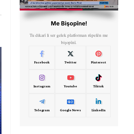
HD
00:52
Me Bişopîne!
Tu dikarî li ser gelek platforman rûpelên me
bişopînî.
Facebook
Twitter
Pinterest
Instagram
Youtube
Tiktok
Telegram
Google News
LinkedIn