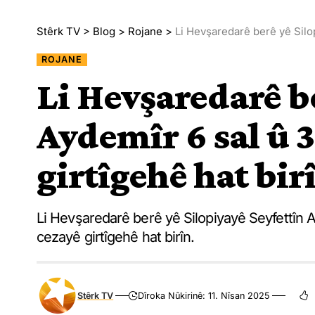
Stêrk TV
>
Blog
>
Rojane
>
Li Hevşaredarê berê yê Silo
ROJANE
Li Hevşaredarê b
Aydemîr 6 sal û 
girtîgehê hat bir
Li Hevşaredarê berê yê Silopiyayê Seyfettîn A
cezayê girtîgehê hat birîn.
Stêrk TV
Dîroka Nûkirinê: 11. Nîsan 2025