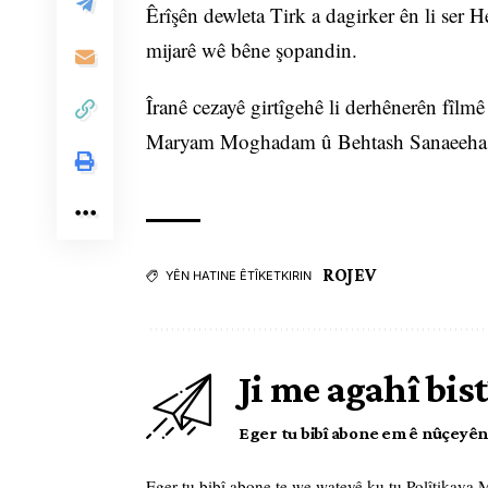
Êrîşên dewleta Tirk a dagirker ên li ser
mijarê wê bêne şopandin.
Îranê cezayê girtîgehê li derhênerên fîlm
Maryam Moghadam û Behtash Sanaeeha 
ROJEV
YÊN HATINE ÊTÎKETKIRIN
Ji me agahî bist
Eger tu bibî abone em ê nûçeyên l
Eger tu bibî abone te we wateyê ku tu
Polîtikaya