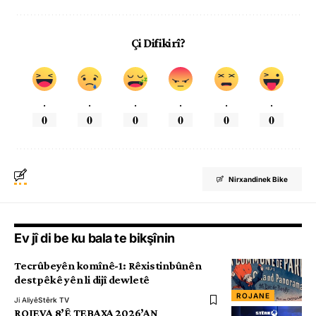
Çi Difikirî?
.
.
.
.
.
.
0
0
0
0
0
0
Nirxandinek Bike
Ev jî di be ku bala te bikşînin
Tecrûbeyên komînê-1: Rêxistinbûnên
destpêkê yên li dijî dewletê
ROJANE
Ji Aliyê
Stêrk TV
ROJEVA 8’Ê TEBAXA 2026’AN