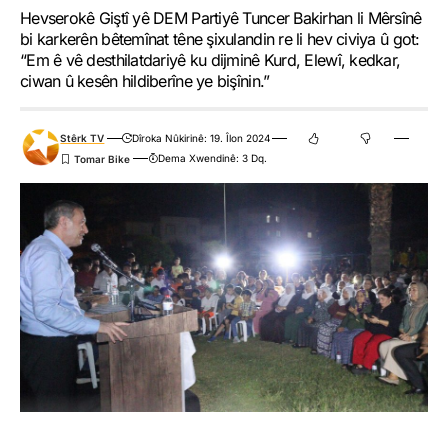
Hevserokê Giştî yê DEM Partiyê Tuncer Bakirhan li Mêrsînê
bi karkerên bêtemînat têne şixulandin re li hev civiya û got:
“Em ê vê desthilatdariyê ku dijminê Kurd, Elewî, kedkar,
ciwan û kesên hildiberîne ye bişînin.”
Stêrk TV
Dîroka Nûkirinê: 19. Îlon 2024
Dema Xwendinê: 3 Dq.