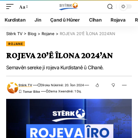
Aa
Kurdistan
Jin
Çand û Hûner
Cîhan
Rojava
R
Stêrk TV
>
Blog
>
Rojane
>
ROJEVA 20’Ê ÎLONA 2024’AN
ROJANE
ROJEVA 20’Ê ÎLONA 2024’AN
Sernavên sereke ji rojeva Kurdistanê û Cîhanê.
Stêrk TV
Dîroka Nûkirinê: 20. Îlon 2024
Dema Xwendinê: 1 Dq.