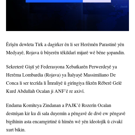
Êrîşên dewleta Tirk a dagirker ên li ser Herêmên Parastinê yên
Medyayê, Rojava û bûyerên têkildarî mijarê wê bêne şopandin.
Sekreterê Giştî yê Federasyona Xebatkarên Perwerdeyê ya
Herêma Lombardia (Rojava) ya Îtalyayê Massimiliano De
Conca li ser tecrîda li Îmraliyê û girîngiya fikrên Rêberê Gelê
Kurd Abdullah Ocalan ji ANF’ê re axivî.
Endama Komîteya Zindanan a PAJK’ê Rozerîn Ocalan
destnîşan kir ku di sala duyemîn a pêngavê de divê ew pêngavê
bigihînin asta encamgirtinê û hîmên wê yên îdeolojîk û civakî
xurt bikin.