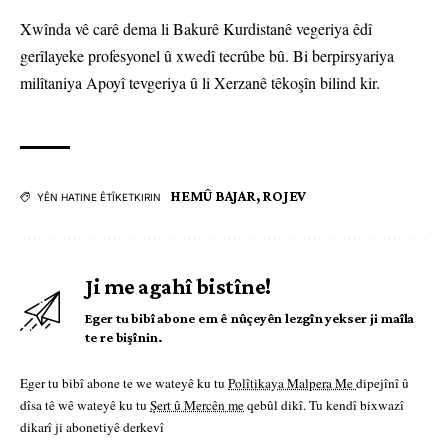
Xwînda vê carê dema li Bakurê Kurdistanê vegeriya êdî
gerîlayeke profesyonel û xwedî tecrûbe bû. Bi berpirsyariya
milîtaniya Apoyî tevgeriya û li Xerzanê têkoşîn bilind kir.
HEMÛ BAJAR
,
ROJEV
YÊN HATINE ÊTÎKETKIRIN
Ji me agahî bistîne!
Eger tu bibî abone em ê nûçeyên lezgîn yekser ji maîla
te re bişînin.
Eger tu bibî abone te we wateyê ku tu
Polîtikaya Malpera Me
dipejînî û
dîsa tê wê wateyê ku tu
Şert û Mercên me
qebûl dikî. Tu kendî bixwazî
dikarî ji abonetiyê derkevî