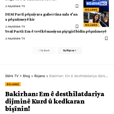
Ji Aliyê
Stêrk TV
ROJANE
DEM Partî pêşniyara guhertina xala 4’an
a pêşnûmeyê kir
ROJANE
Ji Aliyê
Stêrk TV
Yenî Partî: Em ê tevî kêmasiyan piştgirî bidin pêşnûmeyê
Ji Aliyê
Stêrk TV
Ya Berê
Ya Pişt re
Stêrk TV
>
Blog
>
Rojane
>
Bakirhan: Em ê desthilatdariya dijminê Kurd û kedkaran bişînin!
ROJANE
Bakirhan: Em ê desthilatdariya
dijminê Kurd û kedkaran
bişînin!