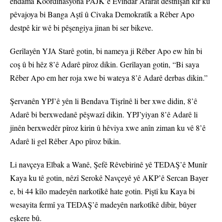
endama Koordînasyona PAJK’ê Evîndar Ararat destnîşan kir ku
pêvajoya bi Banga Aştî û Civaka Demokratîk a Rêber Apo
destpê kir wê bi pêşengiya jinan bi ser bikeve.
Gerîlayên YJA Starê gotin, bi nameya ji Rêber Apo ew hîn bi
coş û bi hêz 8’ê Adarê pîroz dikin. Gerîlayan gotin, “Bi saya
Rêber Apo em her roja xwe bi wateya 8’ê Adarê derbas dikin.”
Şervanên YPJ’ê yên li Bendava Tişrînê li ber xwe didin, 8’ê
Adarê bi berxwedanê pêşwazî dikin. YPJ’yiyan 8’ê Adarê li
jinên berxwedêr pîroz kirin û hêviya xwe anîn ziman ku vê 8’ê
Adarê li gel Rêber Apo pîroz bikin.
Li navçeya Elbak a Wanê, Şefê Rêvebirinê yê TEDAŞ’ê Munîr
Kaya ku tê gotin, nêzî Serokê Navçeyê yê AKP’ê Sercan Bayer
e, bi 44 kîlo madeyên narkotîkê hate gotin. Piştî ku Kaya bi
wesayita fermî ya TEDAŞ’ê madeyên narkotîkê dibir, bûyer
eşkere bû.