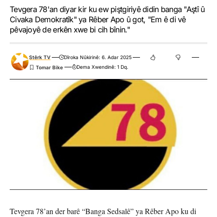
Tevgera 78'an diyar kir ku ew piştgiriyê didin banga "Aştî û
Civaka Demokratîk" ya Rêber Apo û got, "Em ê di vê
pêvajoyê de erkên xwe bi cih bînin."
Stêrk TV
Dîroka Nûkirinê: 6. Adar 2025
Dema Xwendinê: 1 Dq.
Tevgera 78’an der barê “Banga Sedsalê” ya Rêber Apo ku di