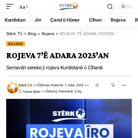
Aa
Kurdistan
Jin
Çand û Hûner
Cîhan
Rojava
R
Stêrk TV
>
Blog
>
Rojane
>
ROJEVA 7’Ê ADARA 2025’AN
ROJANE
ROJEVA 7’Ê ADARA 2025’AN
Sernavên sereke ji rojeva Kurdistanê û Cîhanê.
Stêrk TV
Dîroka Nûkirinê: 7. Adar 2025
Dema Xwendinê: 2 Dq.