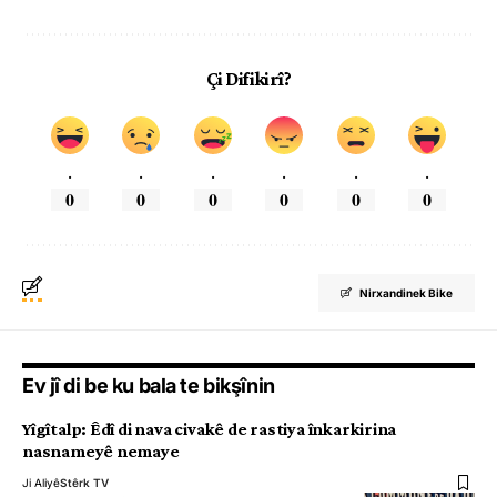
Çi Difikirî?
.
.
.
.
.
.
0
0
0
0
0
0
Nirxandinek Bike
Ev jî di be ku bala te bikşînin
Yîgîtalp: Êdî di nava civakê de rastiya înkarkirina
nasnameyê nemaye
Ji Aliyê
Stêrk TV