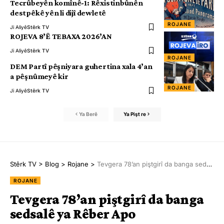
Tecrûbeyên komînê-1: Rêxistinbûnên
destpêkê yên li dijî dewletê
ROJANE
Ji Aliyê
Stêrk TV
ROJEVA 8’Ê TEBAXA 2026’AN
Ji Aliyê
Stêrk TV
ROJANE
DEM Partî pêşniyara guhertina xala 4’an
a pêşnûmeyê kir
ROJANE
Ji Aliyê
Stêrk TV
Ya Berê
Ya Pişt re
Stêrk TV
>
Blog
>
Rojane
>
Tevgera 78’an piştgirî da banga sedsalê ya Rêber Apo
ROJANE
Tevgera 78’an piştgirî da banga
sedsalê ya Rêber Apo