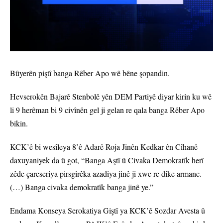
Bûyerên piştî banga Rêber Apo wê bêne şopandin.
Hevserokên Bajarê Stenbolê yên DEM Partiyê diyar kirin ku wê
li 9 herêman bi 9 civînên gel ji gelan re qala banga Rêber Apo
bikin.
KCK’ê bi wesîleya 8’ê Adarê Roja Jinên Kedkar ên Cîhanê
daxuyaniyek da û got, “Banga Aştî û Civaka Demokratîk herî
zêde çareseriya pirsgirêka azadiya jinê ji xwe re dike armanc.
(…) Banga civaka demokratîk banga jinê ye.”
Endama Konseya Serokatiya Giştî ya KCK’ê Sozdar Avesta û