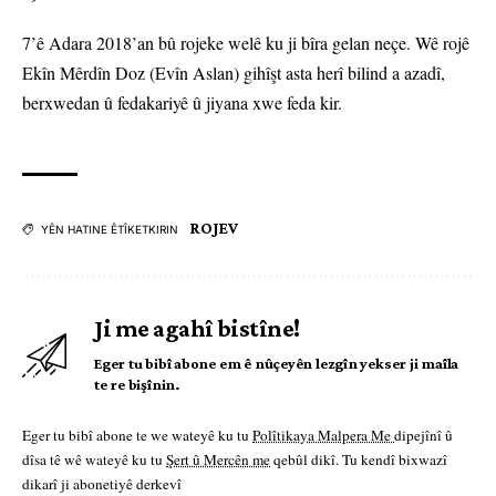
7’ê Adara 2018’an bû rojeke welê ku ji bîra gelan neçe. Wê rojê
Ekîn Mêrdîn Doz (Evîn Aslan) gihîşt asta herî bilind a azadî,
berxwedan û fedakariyê û jiyana xwe feda kir.
ROJEV
YÊN HATINE ÊTÎKETKIRIN
Ji me agahî bistîne!
Eger tu bibî abone em ê nûçeyên lezgîn yekser ji maîla
te re bişînin.
Eger tu bibî abone te we wateyê ku tu
Polîtikaya Malpera Me
dipejînî û
dîsa tê wê wateyê ku tu
Şert û Mercên me
qebûl dikî. Tu kendî bixwazî
dikarî ji abonetiyê derkevî