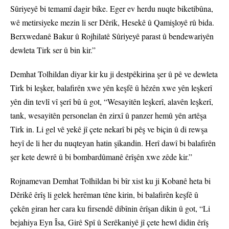
Sûriyeyê bi temamî dagir bike. Eger ev herdu nuqte biketibûna,
wê metirsiyeke mezin li ser Dêrik, Hesekê û Qamişloyê rû bida.
Berxwedanê Bakur û Rojhilatê Sûriyeyê parast û bendewariyên
dewleta Tirk ser û bin kir.”
Demhat Tolhildan diyar kir ku ji destpêkirina şer û pê ve dewleta
Tirk bi leşker, balafirên xwe yên keşfê û hêzên xwe yên leşkerî
yên din tevlî vî şerî bû û got, “Wesayitên leşkerî, alavên leşkerî,
tank, wesayitên personelan ên zirxî û panzer hemû yên artêşa
Tirk in. Li gel vê yekê jî çete nekarî bi pêş ve biçin û di rewşa
heyî de li her du nuqteyan hatin şikandin. Herî dawî bi balafirên
şer kete dewrê û bi bombardûmanê êrîşên xwe zêde kir.”
Rojnamevan Demhat Tolhildan bi bîr xist ku ji Kobanê heta bi
Dêrikê êrîş li gelek herêman têne kirin, bi balafirên keşfê û
çekên giran her cara ku firsendê dibînin êrîşan dikin û got, “Li
bejahiya Eyn Îsa, Girê Spî û Serêkaniyê jî çete hewl didin êrîş