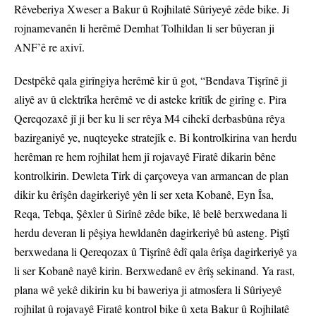
Rêveberiya Xweser a Bakur û Rojhilatê Sûriyeyê zêde bike. Ji
rojnamevanên li herêmê Demhat Tolhildan li ser bûyeran ji
ANF’ê re axivî.
Destpêkê qala girîngiya herêmê kir û got, “Bendava Tişrînê ji
aliyê av û elektrîka herêmê ve di asteke krîtîk de girîng e. Pira
Qereqozaxê jî ji ber ku li ser rêya M4 cihekî derbasbûna rêya
bazirganiyê ye, nuqteyeke stratejîk e. Bi kontrolkirina van herdu
herêman re hem rojhilat hem jî rojavayê Firatê dikarin bêne
kontrolkirin. Dewleta Tirk di çarçoveya van armancan de plan
dikir ku êrîşên dagirkeriyê yên li ser xeta Kobanê, Eyn Îsa,
Reqa, Tebqa, Şêxler û Sirînê zêde bike, lê belê berxwedana li
herdu deveran li pêşiya hewldanên dagirkeriyê bû asteng. Piştî
berxwedana li Qereqozax û Tişrînê êdî qala êrîşa dagirkeriyê ya
li ser Kobanê nayê kirin. Berxwedanê ev êrîş sekinand. Ya rast,
plana wê yekê dikirin ku bi baweriya ji atmosfera li Sûriyeyê
rojhilat û rojavayê Firatê kontrol bike û xeta Bakur û Rojhilatê