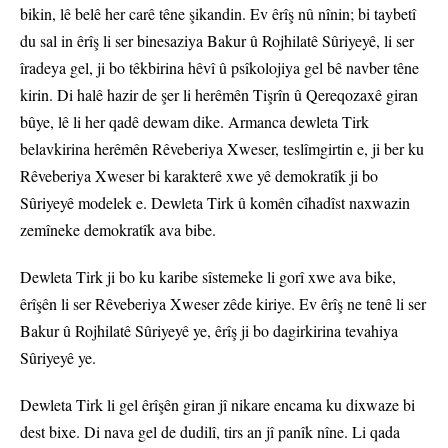
bikin, lê belê her carê têne şikandin. Ev êrîş nû nînin; bi taybetî
du sal in êrîş li ser binesaziya Bakur û Rojhilatê Sûriyeyê, li ser
îradeya gel, ji bo têkbirina hêvî û psîkolojiya gel bê navber têne
kirin. Di halê hazir de şer li herêmên Tişrîn û Qereqozaxê giran
bûye, lê li her qadê dewam dike. Armanca dewleta Tirk
belavkirina herêmên Rêveberiya Xweser, teslîmgirtin e, ji ber ku
Rêveberiya Xweser bi karakterê xwe yê demokratîk ji bo
Sûriyeyê modelek e. Dewleta Tirk û komên cîhadîst naxwazin
zemîneke demokratîk ava bibe.
Dewleta Tirk ji bo ku karibe sîstemeke li gorî xwe ava bike,
êrîşên li ser Rêveberiya Xweser zêde kiriye. Ev êrîş ne tenê li ser
Bakur û Rojhilatê Sûriyeyê ye, êrîş ji bo dagirkirina tevahiya
Sûriyeyê ye.
Dewleta Tirk li gel êrîşên giran jî nikare encama ku dixwaze bi
dest bixe. Di nava gel de dudilî, tirs an jî panîk nîne. Li qada