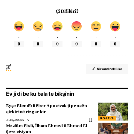
Çi Difikirî?
.
.
.
.
.
.
0
0
0
0
0
0
Nirxandinek Bike
Ev jî di be ku bala te bikşînin
Eyşe Efendî: Rêber Apo civak ji pencên
qirkirinê rizgar kir
ROJAVA
Ji Aliyê
Stêrk TV
Mazlûm Ebdî, Îlham Ehmed û Ehmed El
Şera civiyan