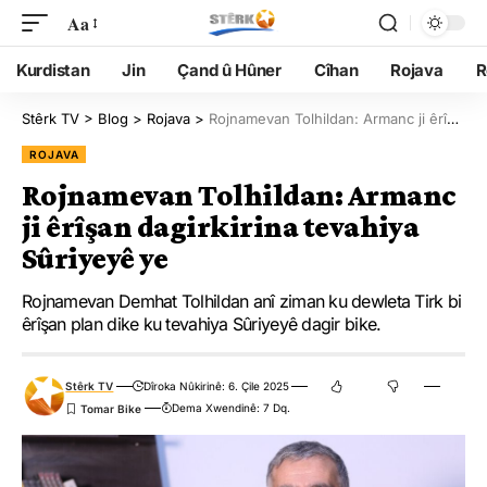
Aa
Kurdistan
Jin
Çand û Hûner
Cîhan
Rojava
R
Stêrk TV
>
Blog
>
Rojava
>
Rojnamevan Tolhildan: Armanc ji êrîşan dagirkirina tevahiya Sûriyeyê ye
ROJAVA
Rojnamevan Tolhildan: Armanc
ji êrîşan dagirkirina tevahiya
Sûriyeyê ye
Rojnamevan Demhat Tolhildan anî ziman ku dewleta Tirk bi
êrîşan plan dike ku tevahiya Sûriyeyê dagir bike.
Stêrk TV
Dîroka Nûkirinê: 6. Çile 2025
Dema Xwendinê: 7 Dq.