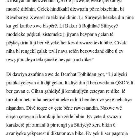
Xiristiyanan berxwedana QSD’ê ji xwe re weke çavkaniya
moralê dibînin. Gelek hindikahî dixwazin pê re bixebitin, bi
Rêveberiya Xweser re têkiliyê dînin. Li Sûriyeyê hêzeke din nîne
ku gel karibe xwe bispêrê. Li Bakur û Rojhilatê Sûiryeyê
modeleke pêşketî, sîstemeke ji jiyana hevpar a gelan tê
pêşkêşkirin û ji ber vê yekê her kes dixwaze tevlî bibe. Civak
niha bi rengekî çalak tevlî nava refên berxwedanê dibe û ev
rewş jî îradeya têkoşîneke hevpar xurt dike.”
Di dawiya axaftina xwe de Demhat Tolhildan got, “Li aliyekî
pratîka çeteyan a li dijî gelan, li aliyê din jî berxwedana QSD’ê li
ber çavan e. Cîhan şahidiyê ji komkujiyên çeteyan re dike, lê
mixabin heta niha nerazîbûneke cidî li hemberî vê yekê nehatiye
nîşandan. Divê teqez ev çete bêne rawestandin. Naxwe wê
êrîşên çeteyan û komkujî hîn zêde bibin. Ev çete dixwazin
karakterê pir zimanî û pir rengî ya Sûriyeyê xera bikin û
avaniyeke yekperest û dîktator ava bike. Ev yek li ser paşeroja