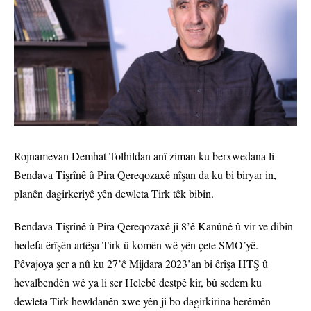
Rojnamevan Demhat Tolhildan anî ziman ku berxwedana li
Bendava Tişrînê û Pira Qereqozaxê nîşan da ku bi biryar in,
planên dagirkeriyê yên dewleta Tirk têk bibin.
Bendava Tişrînê û Pira Qereqozaxê ji 8’ê Kanûnê û vir ve dibin
hedefa êrîşên artêşa Tirk û komên wê yên çete SMO’yê.
Pêvajoya şer a nû ku 27’ê Mijdara 2023’an bi êrîşa HTŞ û
hevalbendên wê ya li ser Helebê destpê kir, bû sedem ku
dewleta Tirk hewldanên xwe yên ji bo dagirkirina herêmên