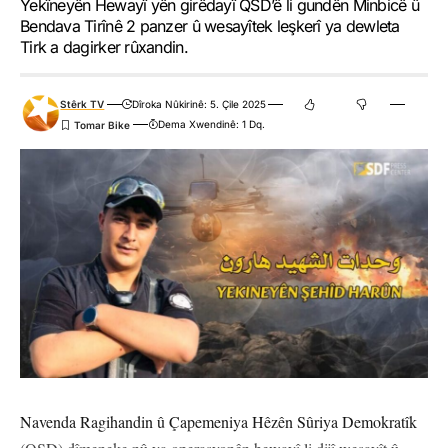
Yekîneyên Hewayî yên girêdayî QSD’ê li gundên Minbicê û
Bendava Tirînê 2 panzer û wesayîtek leşkerî ya dewleta
Tirk a dagirker rûxandin.
Stêrk TV
Dîroka Nûkirinê: 5. Çile 2025
Dema Xwendinê: 1 Dq.
Navenda Ragihandin û Çapemeniya Hêzên Sûriya Demokratîk