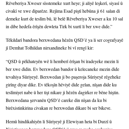
Rêveberiya Xweser sîsstemeke xurt heye; ji aliyê leşkerî, siyasî û
civakî ve xwe diparêze. Rejîma Esad piştî hebûna ji 61 salan di
demeke kurt de teslîm bû, lê belê Rêveberiya Xweser a ku 10 sal
in dibe hedefa êrîşên dewleta Tirk bi xurtî li ber xwe dide.”
Têkildarî bandora berxwedana hêzên QSD’ê ya li ser cografyayê
jî Demhat Tolhildan nirxandineke bi vî rengî kir:
“QSD û pêkhateyên wê li hemberî êrîşan bi îradeyeke mezin li
ber xwe didin. Ev berxwedan bandor û kelecaneke mezin dide
tevahiya Sûriyeyê. Berxwedan ji bo paşeroja Sûriyeyê rêgeheke
girîng diyar dike. Ev têkoşîn hêviyê dide gelan, nîşan dide ku
teslîmiyet nabe û her tişt nikare ji hêzên dagirker re bêne hiştin.
Berxwedana şervanên QSD’ê careke din nîşan da ku bi
birêxistinkirina civakan re berxwedan dikare bi ser bikeve.
Hemû hindikahiyên li Sûriyeyê ji Elewiyan heta bi Durzî û