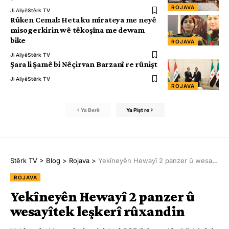
ROJAVA
Ji Aliyê
Stêrk TV
Rûken Cemal: Heta ku mîrateya me neyê
misogerkirin wê têkoşîna me dewam
bike
ROJAVA
Ji Aliyê
Stêrk TV
Şara li Şamê bi Nêçirvan Barzanî re rûnişt
Ji Aliyê
Stêrk TV
ROJAVA
Ya Berê
Ya Pişt re
Stêrk TV
>
Blog
>
Rojava
>
Yekîneyên Hewayî 2 panzer û wesayîtek leşkerî rûxandin
ROJAVA
Yekîneyên Hewayî 2 panzer û
wesayîtek leşkerî rûxandin