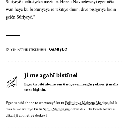
Sûriyeyê metirsiyeke mezin e. Hêzên Navneteweyî eger nêta
wan heye ku bi Sûriyeyê re têkiliyê dînin, divê piştgiriyê bidin
gelên Sûriyeyê.”
QAMIŞLO
YÊN HATINE ÊTÎKETKIRIN
Ji me agahî bistîne!
Eger tu bibî abone em ê nûçeyên lezgîn yekser ji maîla
te re bişînin.
Eger tu bibî abone te we wateyê ku tu
Polîtikaya Malpera Me
dipejînî û
dîsa tê wê wateyê ku tu
Şert û Mercên me
qebûl dikî. Tu kendî bixwazî
dikarî ji abonetiyê derkevî