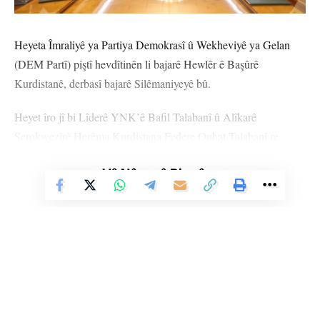
Heyeta Îmraliyê ya Partiya Demokrasî û Wekheviyê ya Gelan
(DEM Partî) piştî hevdîtinên li bajarê Hewlêr ê Başûrê
Kurdistanê, derbasî bajarê Silêmaniyeyê bû.
Heyet îro jî bi Lîderê YNK’ê Bafil Talabanî û Alîkarê
Serokwezîrê Herêma Kurdistana Federe Qubat Talabanî re
hevdîtinê dike.
Vê Nûçeyê Bixwîne
Hevdîtin li Debaşanê (Mala Celal Talabanî) pêk tê.
SILÊMANIYE
YÊN HATINE ÊTÎKETKIRIN