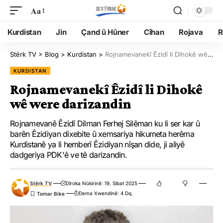
Aa
Kurdistan
Jin
Çand û Hûner
Cîhan
Rojava
R
Stêrk TV
>
Blog
>
Kurdistan
>
Rojnamevanekî Êzidî li Dihokê wê were darizandin
KURDISTAN
Rojnamevanekî Êzidî li Dihokê
wê were darizandin
Rojnamevanê Êzidî Dilman Ferhej Silêman ku li ser kar û
barên Êzidiyan dixebite û xemsariya hikumeta herêma
Kurdistanê ya li hemberî Êzidiyan nîşan dide, ji aliyê
dadgeriya PDK'ê ve tê darizandin.
Stêrk TV
Dîroka Nûkirinê: 19. Sibat 2025
Dema Xwendinê: 4 Dq.