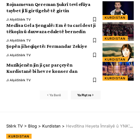
Rojnamevan Qereman Şukrî tevî efûya
taybet jî li girtîgehê tê girtin
KURDISTAN
Ji Aliyê
Stêrk TV
Meclîsa Gel a Şengalê: Em ê tu carî dest ji
têkoşîn û daxwaza edaletê bernedin
KURDISTAN
Ji Aliyê
Stêrk TV
Şopên ji heqîqetê: Fermandar Zekiye
Ji Aliyê
Stêrk TV
KURDISTAN
Muzikjenên jin ji çar parçeyên
Kurdistanê bi hev re konser dan
KURDISTAN
Ji Aliyê
Stêrk TV
Ya Berê
Ya Pişt re
Stêrk TV
>
Blog
>
Kurdistan
>
Hevdîtina Heyeta Îmraliyê û YNK’ê destpê kir
KURDISTAN