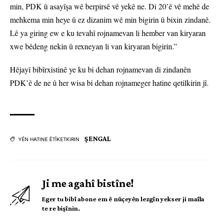
min, PDK û asayîşa wê berpirsê vê yekê ne. Di 20’ê vê mehê de
mehkema min heye û ez dizanim wê min bigirin û bixin zindanê.
Lê ya giring ew e ku tevahî rojnamevan li hember van kiryaran
xwe bêdeng nekin û rexneyan li van kiryaran bigirin.”
Hêjayî bibîrxistinê ye ku bi dehan rojnamevan di zindanên
PDK’ê de ne û her wisa bi dehan rojnameger hatine qetilkirin jî.
ŞENGAL
YÊN HATINE ÊTÎKETKIRIN
Ji me agahî bistîne!
Eger tu bibî abone em ê nûçeyên lezgîn yekser ji maîla
te re bişînin.