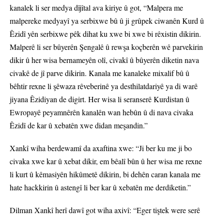
kanalek li ser medya dîjîtal ava kiriye û got, “Malpera me
malpereke medyayî ya serbixwe bû û ji grûpek ciwanên Kurd û
Êzidî yên serbixwe pêk dihat ku xwe bi xwe bi rêxistin dikirin.
Malperê li ser bûyerên Şengalê û rewşa koçberên wê parvekirin
dikir û her wisa bernameyên olî, civakî û bûyerên diketin nava
civakê de jî parve dikirin. Kanala me kanaleke mixalif bû û
bêhtir rexne li şêwaza rêveberinê ya desthilatdariyê ya di warê
jiyana Êzidiyan de digirt. Her wisa li seranserê Kurdistan û
Ewropayê peyamnêrên kanalên wan hebûn û di nava civaka
Êzidî de kar û xebatên xwe didan meşandin.”
Xankî wiha berdewamî da axaftina xwe: “Ji ber ku me ji bo
civaka xwe kar û xebat dikir, em bêalî bûn û her wisa me rexne
li kurt û kêmasiyên hikûmetê dikirin, bi dehên caran kanala me
hate hackkirin û astengî li ber kar û xebatên me derdiketin.”
Dilman Xankî herî dawî got wiha axivî: “Eger tiştek were serê