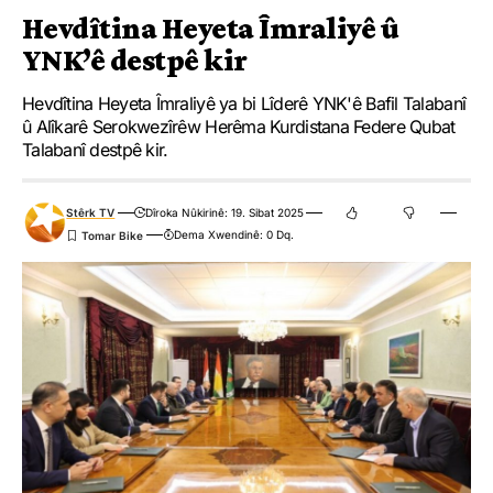
Hevdîtina Heyeta Îmraliyê û
YNK’ê destpê kir
Hevdîtina Heyeta Îmraliyê ya bi Lîderê YNK'ê Bafil Talabanî
û Alîkarê Serokwezîrêw Herêma Kurdistana Federe Qubat
Talabanî destpê kir.
Stêrk TV
Dîroka Nûkirinê: 19. Sibat 2025
Dema Xwendinê: 0 Dq.