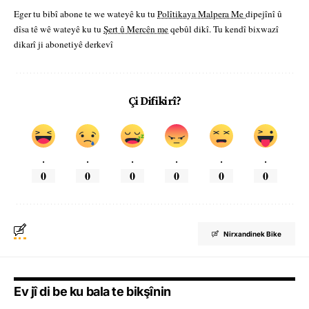
Eger tu bibî abone te we wateyê ku tu
Polîtikaya Malpera Me
dipejînî û
dîsa tê wê wateyê ku tu
Şert û Mercên me
qebûl dikî. Tu kendî bixwazî
dikarî ji abonetiyê derkevî
Çi Difikirî?
.
.
.
.
.
.
0
0
0
0
0
0
Nirxandinek Bike
Ev jî di be ku bala te bikşînin