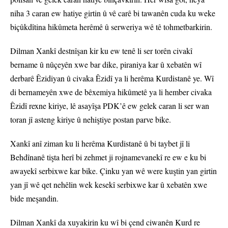
niha 3 caran ew hatiye girtin û vê carê bi tawanên cuda ku weke
biçûkdîtina hikûmeta herêmê û serweriya wê tê tohmetbarkirin.
Dilman Xankî destnîşan kir ku ew tenê li ser torên civakî
bername û nûçeyên xwe bar dike, piraniya kar û xebatên wî
derbarê Êzidiyan û civaka Êzidî ya li herêma Kurdistanê ye. Wî
di bernameyên xwe de bêxemiya hikûmetê ya li hember civaka
Êzidî rexne kiriye, lê asayîşa PDK’ê ew gelek caran li ser wan
toran jî asteng kiriye û nehiştiye postan parve bike.
Xankî anî ziman ku li herêma Kurdistanê û bi taybet jî li
Behdînanê tişta herî bi zehmet ji rojnamevanekî re ew e ku bi
awayekî serbixwe kar bike. Çinku yan wê were kuştin yan girtin
yan jî wê qet nehêlin wek kesekî serbixwe kar û xebatên xwe
bide meşandin.
Dilman Xankî da xuyakirin ku wî bi çend ciwanên Kurd re