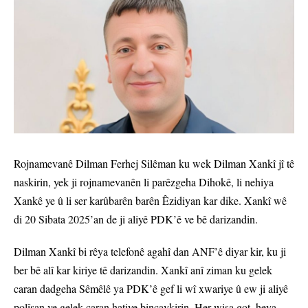
Rojnamevanê Dilman Ferhej Silêman ku wek Dilman Xankî jî tê
naskirin, yek ji rojnamevanên li parêzgeha Dihokê, li nehiya
Xankê ye û li ser karûbarên barên Êzidiyan kar dike. Xankî wê
di 20 Sibata 2025’an de ji aliyê PDK’ê ve bê darizandin.
Dilman Xankî bi rêya telefonê agahî dan ANF’ê diyar kir, ku ji
ber bê alî kar kiriye tê darizandin. Xankî anî ziman ku gelek
caran dadgeha Sêmêlê ya PDK’ê gef li wî xwariye û ew ji aliyê
polîsan ve gelek caran hatiye binçavkirin. Her wisa got, heya