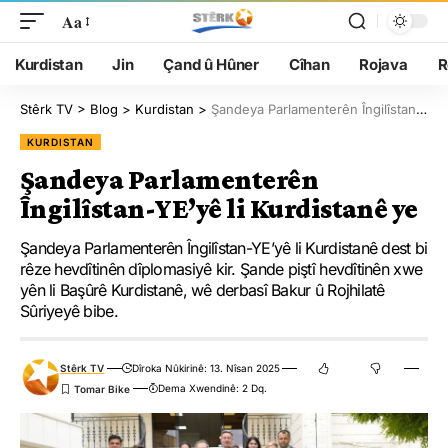
Aa
Kurdistan
Jin
Çand û Hûner
Cîhan
Rojava
R
Stêrk TV
>
Blog
>
Kurdistan
>
Şandeya Parlamenterên Îngilîstan-YE’yê li Kurdistanê ye
KURDISTAN
Şandeya Parlamenterên
Îngilîstan-YE’yê li Kurdistanê ye
Şandeya Parlamenterên Îngilîstan-YE’yê li Kurdistanê dest bi
rêze hevdîtinên dîplomasiyê kir. Şande piştî hevdîtinên xwe
yên li Başûrê Kurdistanê, wê derbasî Bakur û Rojhilatê
Sûriyeyê bibe.
Stêrk TV
Dîroka Nûkirinê: 13. Nîsan 2025
Dema Xwendinê: 2 Dq.