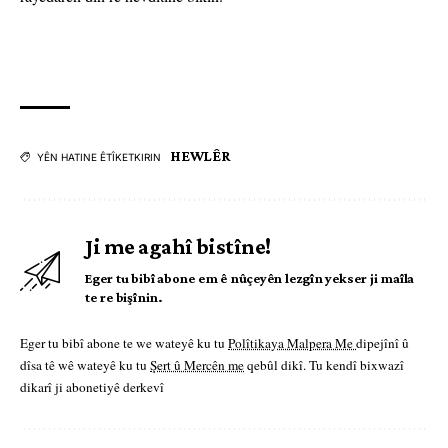
HEWLÊR
YÊN HATINE ÊTÎKETKIRIN
Ji me agahî bistîne!
Eger tu bibî abone em ê nûçeyên lezgîn yekser ji maîla
te re bişînin.
Eger tu bibî abone te we wateyê ku tu
Polîtikaya Malpera Me
dipejînî û
dîsa tê wê wateyê ku tu
Şert û Mercên me
qebûl dikî. Tu kendî bixwazî
dikarî ji abonetiyê derkevî