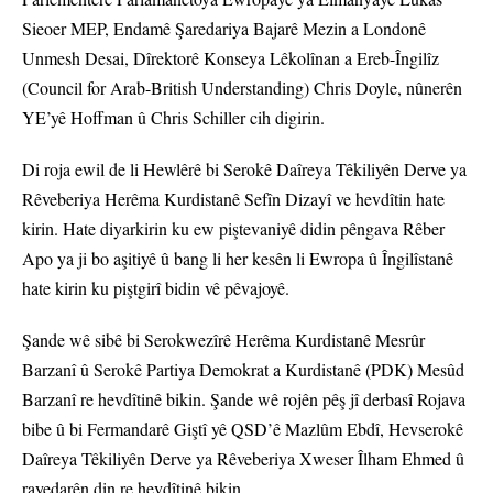
Sieoer MEP, Endamê Şaredariya Bajarê Mezin a Londonê
Unmesh Desai, Dîrektorê Konseya Lêkolînan a Ereb-Îngilîz
(Council for Arab-British Understanding) Chris Doyle, nûnerên
YE’yê Hoffman û Chris Schiller cih digirin.
Di roja ewil de li Hewlêrê bi Serokê Daîreya Têkiliyên Derve ya
Rêveberiya Herêma Kurdistanê Sefîn Dizayî ve hevdîtin hate
kirin. Hate diyarkirin ku ew piştevaniyê didin pêngava Rêber
Apo ya ji bo aşitiyê û bang li her kesên li Ewropa û Îngilîstanê
hate kirin ku piştgirî bidin vê pêvajoyê.
Şande wê sibê bi Serokwezîrê Herêma Kurdistanê Mesrûr
Barzanî û Serokê Partiya Demokrat a Kurdistanê (PDK) Mesûd
Barzanî re hevdîtinê bikin. Şande wê rojên pêş jî derbasî Rojava
bibe û bi Fermandarê Giştî yê QSD’ê Mazlûm Ebdî, Hevserokê
Daîreya Têkiliyên Derve ya Rêveberiya Xweser Îlham Ehmed û
rayedarên din re hevdîtinê bikin.