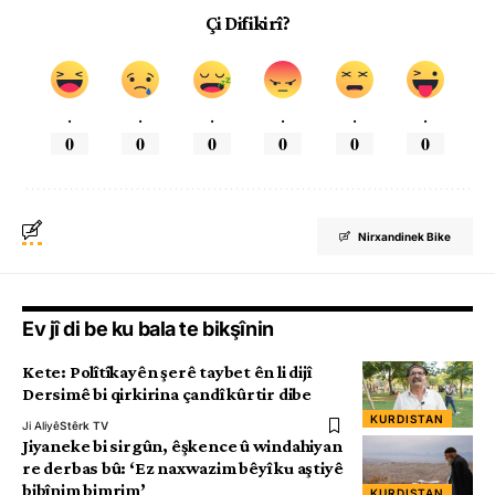
Çi Difikirî?
.
.
.
.
.
.
0
0
0
0
0
0
Nirxandinek Bike
Ev jî di be ku bala te bikşînin
Kete: Polîtîkayên şerê taybet ên li dijî
Dersimê bi qirkirina çandî kûrtir dibe
KURDISTAN
Ji Aliyê
Stêrk TV
Jiyaneke bi sirgûn, êşkence û windahiyan
re derbas bû: ‘Ez naxwazim bêyî ku aştiyê
bibînim bimrim’
KURDISTAN