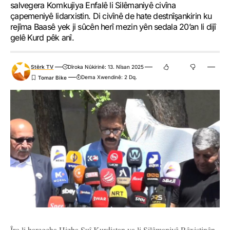
salvegera Komkujiya Enfalê li Silêmaniyê civîna
çapemeniyê lidarxistin. Di civînê de hate destnîşankirin ku
rejîma Baasê yek ji sûcên herî mezin yên sedala 20’an li dijî
gelê Kurd pêk anî.
Stêrk TV
Dîroka Nûkirinê: 13. Nîsan 2025
Dema Xwendinê: 2 Dq.
Îro li baregeha Hizba Şuî Kurdistan ya li Silêmaniyê Rêxistinên