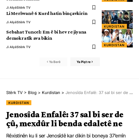
Ji Aliyê
Stêrk TV
Li Merîwanê 6 Kurd hatin binçavkirin
Ji Aliyê
Stêrk TV
KURDISTAN
Sebahat Tuncel: Em ê bi hev re jiyana
demokratîk ava bikin
KURDISTAN
Ji Aliyê
Stêrk TV
Ya Berê
Ya Pişt re
Stêrk TV
>
Blog
>
Kurdistan
>
Jenosîda Enfalê: 37 sal bi ser de çû, mexdûr li benda edaletê ne
KURDISTAN
Jenosîda Enfalê: 37 sal bi ser de
çû, mexdûr li benda edaletê ne
Rêxistinên ku li ser Jenosîdê kar dikin bi boneya 37’emîn