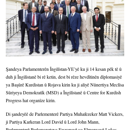
Şandeya Parlamenterên Îngilîstan-YE’yê ku ji 14 kesan pêk tê û
duh ji Îngilîstanê bi rê ketin, dest bi rêze hevdîtinên dîplomasiyê
ya Başûrê Kurdistan û Rojava kirin ku ji aliyê Nûnertiya Meclîsa
Sûriyeya Demokratîk (MSD) a Îngilîstanê û Centre for Kurdish
Progress hat organîze kirin.
Di şandeyêê de Parlementerê Partiya Muhafezeker Matt Vickers,
ji Partiya Karkeran Lord David û Lord John Mann,
Parlementerê Parlamanetoya Ewropayê ya Elmanyayê Lukas