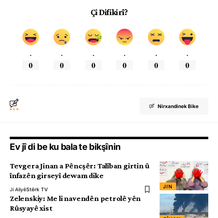
Çi Difikirî?
.
.
.
.
.
.
0
0
0
0
0
0
Nirxandinek Bike
Ev jî di be ku bala te bikşînin
Tevgera Jinan a Pêncşêr: Talîban girtin û
înfazên girseyî dewam dike
JIN
Ji Aliyê
Stêrk TV
Zelenskiy: Me li navendên petrolê yên
Rûsyayê xist