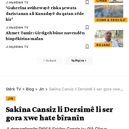
CÎHAN
Ji Aliyê
Stêrk TV
‘Guherîna avûhewayê rîska şewata
daristanan a li Kanadayê du qatan zêde
kir’
CIVAK & EKOLOJÎ
Ji Aliyê
Stêrk TV
Ahmet Tamîr: Girtîgeh bûne navendên
binpêkirina mafan
ROJANE
Ji Aliyê
Stêrk TV
Ya Berê
Ya Pişt re
Stêrk TV
>
Blog
>
Jin
>
Sakîna Cansiz li Dersimê li ser gora xwe hate bîranîn
JIN
Sakîna Cansiz li Dersimê li ser
gora xwe hate bîranîn