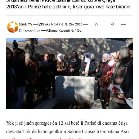
Ji damezrînerên PKK'ê Sakîne Cansiz ku 9'ê Çileya
2013'an li Parîsê hate qetilkirin, li ser gora xwe hate bîranîn.
Stêrk TV
Dîroka Nûkirinê: 9. Çile 2025
Dema Xwendinê: 1 Dq.
Yek ji sê jinên şoreşger ên 12 sal berê li Parîsê di encama êrişa
dewleta Tirk de hatin qetilkirin Sakîne Cansiz li Goristana Asrî