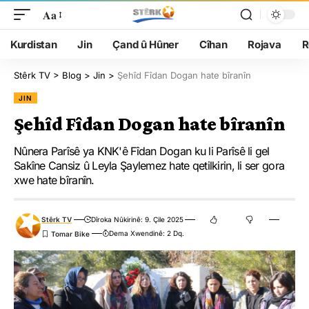
Aa
Kurdistan
Jin
Çand û Hûner
Cîhan
Rojava
R
Stêrk TV
>
Blog
>
Jin
>
Şehîd Fîdan Dogan hate bîranîn
JIN
Şehîd Fîdan Dogan hate bîranîn
Nûnera Parîsê ya KNK'ê Fîdan Dogan ku li Parîsê li gel
Sakîne Cansiz û Leyla Şaylemez hate qetilkirin, li ser gora
xwe hate bîranîn.
Stêrk TV
Dîroka Nûkirinê: 9. Çile 2025
Dema Xwendinê: 2 Dq.