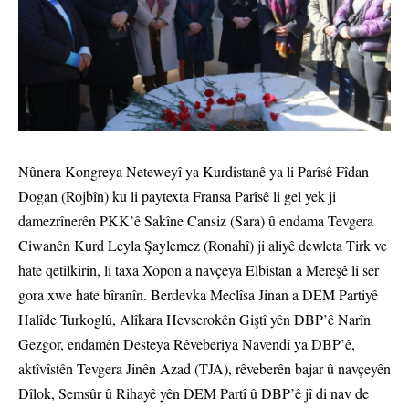
Nûnera Kongreya Neteweyî ya Kurdistanê ya li Parîsê Fîdan
Dogan (Rojbîn) ku li paytexta Fransa Parîsê li gel yek ji
damezrînerên PKK’ê Sakîne Cansiz (Sara) û endama Tevgera
Ciwanên Kurd Leyla Şaylemez (Ronahî) ji aliyê dewleta Tirk ve
hate qetilkirin, li taxa Xopon a navçeya Elbistan a Mereşê li ser
gora xwe hate bîranîn. Berdevka Meclîsa Jinan a DEM Partiyê
Halîde Turkoglû, Alîkara Hevserokên Giştî yên DBP’ê Narîn
Gezgor, endamên Desteya Rêveberiya Navendî ya DBP’ê,
aktîvîstên Tevgera Jinên Azad (TJA), rêveberên bajar û navçeyên
Dîlok, Semsûr û Rihayê yên DEM Partî û DBP’ê jî di nav de