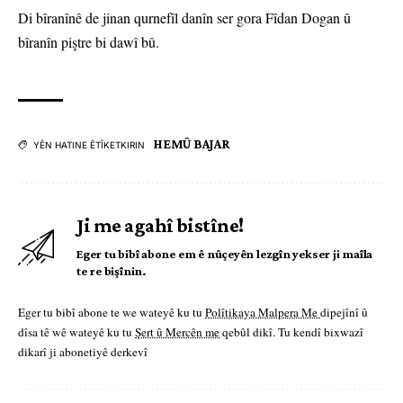
Di bîranînê de jinan qurnefîl danîn ser gora Fîdan Dogan û
bîranîn piştre bi dawî bû.
HEMÛ BAJAR
YÊN HATINE ÊTÎKETKIRIN
Ji me agahî bistîne!
Eger tu bibî abone em ê nûçeyên lezgîn yekser ji maîla
te re bişînin.
Eger tu bibî abone te we wateyê ku tu
Polîtikaya Malpera Me
dipejînî û
dîsa tê wê wateyê ku tu
Şert û Mercên me
qebûl dikî. Tu kendî bixwazî
dikarî ji abonetiyê derkevî