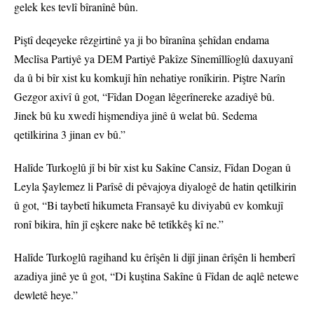
gelek kes tevlî bîranînê bûn.
Piştî deqeyeke rêzgirtinê ya ji bo bîranîna şehîdan endama
Meclîsa Partiyê ya DEM Partiyê Pakîze Sînemîllîoglû daxuyanî
da û bi bîr xist ku komkujî hîn nehatiye ronîkirin. Piştre Narîn
Gezgor axivî û got, “Fîdan Dogan lêgerînereke azadiyê bû.
Jinek bû ku xwedî hişmendiya jinê û welat bû. Sedema
qetilkirina 3 jinan ev bû.”
Halîde Turkoglû jî bi bîr xist ku Sakîne Cansiz, Fîdan Dogan û
Leyla Şaylemez li Parîsê di pêvajoya diyalogê de hatin qetilkirin
û got, “Bi taybetî hikumeta Fransayê ku diviyabû ev komkujî
ronî bikira, hîn jî eşkere nake bê tetîkkêş kî ne.”
Halîde Turkoglû ragihand ku êrîşên li dijî jinan êrîşên li hemberî
azadiya jinê ye û got, “Di kuştina Sakîne û Fîdan de aqlê netewe
dewletê heye.”