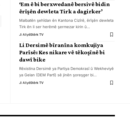
‘Em ê bi berxwedanê bersivê bidin
êrîşên dewleta Tirk a dagirker’
Malbatên şehîdan ên Kantona Cizîrê, êrîşên dewleta
Tirk ên li ser herêmê şermezar kirin û
…
Ji Aliyê
Stêrk TV
Li Dersimê bîranîna komkujiya
Parîsê: Kes nikare vê têkoşînê bi
dawî bike
Rêxistina Dersimê ya Partiya Demokrasî û Wekheviyê
ya Gelan (DEM Partî) sê jinên şoreşger bi
…
Ji Aliyê
Stêrk TV