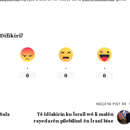
 Difikirî?
.
.
.
0
0
0
NÛÇEYA PIŞT RE
 Sala
Tê îdîakirin ku Îsraîl wê li malên
rayedarên pilebilind ên Îranî bixe