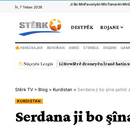
Ji Bo Min
Favoriyên Min
Tomarên Min
În, 7 Tebax 2026
DESTPÊK
ROJANE
HEMÛ BAJAR
BEHDÎNAN
AMED
STENBOL
ENQERE
QAMI
Nûçeyên Lezgîn
Li Hewlêrê droneyên Îranê hatin x
Stêrk TV
>
Blog
>
Kurdistan
>
Serdana ji bo şîna şehîd 
KURDISTAN
Serdana ji bo şîn