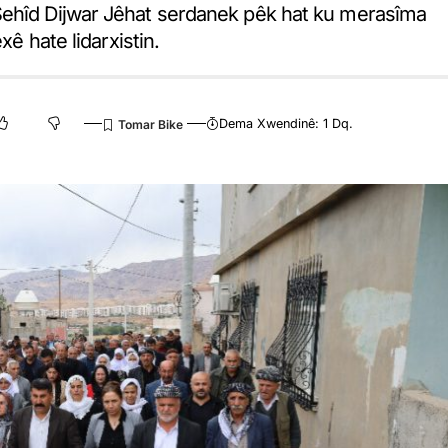
Şehîd Dijwar Jêhat serdanek pêk hat ku merasîma
xê hate lidarxistin.
Dema Xwendinê: 1 Dq.