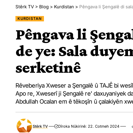
Stêrk TV
>
Blog
>
Kurdistan
>
Pêngava li Şengalê di sal
KURDISTAN
Pêngava li Şenga
de ye: Sala duye
serketinê
Rêveberiya Xweser a Şengalê û TAJÊ bi wesîl
Apo re, Xweserî ji Şengalê re' daxuyaniyek da
Abdullah Ocalan em ê têkoşîn û çalakiyên xwe 
Stêrk TV
Dîroka Nûkirinê: 22. Cotmeh 2024