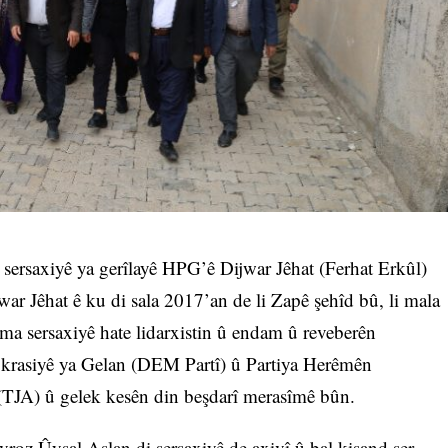
 sersaxiyê ya gerîlayê HPG’ê Dijwar Jêhat (Ferhat Erkûl)
war Jêhat ê ku di sala 2017’an de li Zapê şehîd bû, li mala
îma sersaxiyê hate lidarxistin û endam û reveberên
siyê ya Gelan (DEM Partî) û Partiya Herêmên
TJA) û gelek kesên din beşdarî merasîmê bûn.
oz Ûysal Aslan di sersaxiyê de axivî û bal kişand ser