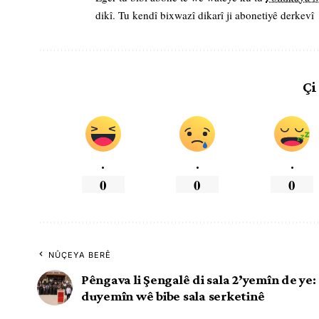
dikî. Tu kendî bixwazî dikarî ji abonetiyê derkevî
Çi
.
.
.
0
0
0
NÛÇEYA BERÊ
Pêngava li Şengalê di sala 2’yemîn de ye:
duyemîn wê bibe sala serketinê