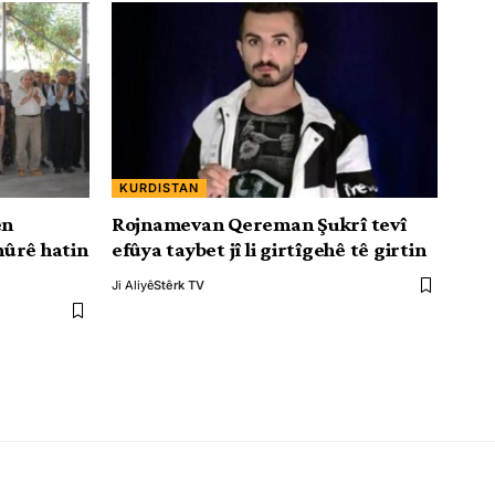
KURDISTAN
ên
Rojnamevan Qereman Şukrî tevî
ûrê hatin
efûya taybet jî li girtîgehê tê girtin
Ji Aliyê
Stêrk TV