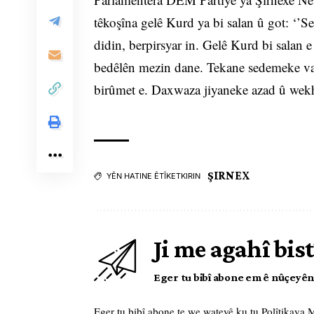
têkoşîna gelê Kurd ya bi salan û got: ‘’S
didin, berpirsyar in. Gelê Kurd bi salan e
bedêlên mezin dane. Tekane sedemeke van
birûmet e. Daxwaza jiyaneke azad û wekh
ŞIRNEX
YÊN HATINE ÊTÎKETKIRIN
Ji me agahî bist
Eger tu bibî abone em ê nûçeyên l
Eger tu bibî abone te we wateyê ku tu
Polîtikaya