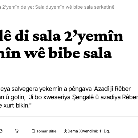
a 2’yemîn de ye: Sala duyemîn wê bibe sala serketinê
lê di sala 2’yemîn
mîn wê bibe sala
eya salvegera yekemîn a pêngava 'Azadî ji Rêber
n û gotin, "Ji bo xweseriya Şengalê û azadiya Rêbe
xurt bikin."
Dema Xwendinê: 11 Dq.