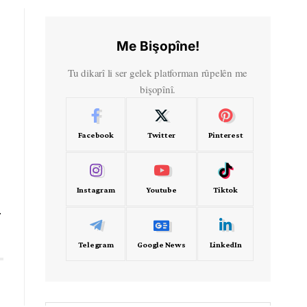
Me Bişopîne!
Tu dikarî li ser gelek platforman rûpelên me
bişopînî.
Facebook
Twitter
Pinterest
Instagram
Youtube
Tiktok
r
Telegram
Google News
LinkedIn