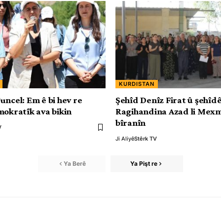
KURDISTAN
uncel: Em ê bi hev re
Şehîd Denîz Firat û şehîd
mokratîk ava bikin
Ragihandina Azad li Mexm
bîranîn
V
Ji Aliyê
Stêrk TV
Ya Berê
Ya Pişt re