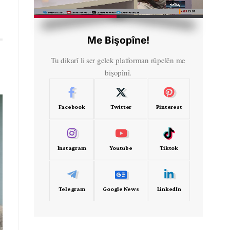
HD
00:41
Me Bişopîne!
Tu dikarî li ser gelek platforman rûpelên me
bişopînî.
Facebook
Twitter
Pinterest
Instagram
Youtube
Tiktok
Telegram
Google News
LinkedIn