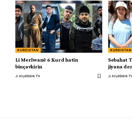
KURDISTAN
KURDISTAN
Li Merîwanê 6 Kurd hatin
Sebahat T
binçavkirin
jiyana de
Ji Aliyê
Stêrk TV
Ji Aliyê
Stêrk T