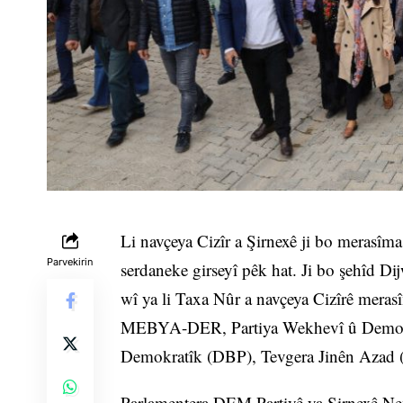
Li navçeya Cizîr a Şirnexê ji bo merasîma
Parvekirin
serdaneke girseyî pêk hat. Ji bo şehîd Dij
wî ya li Taxa Nûr a navçeya Cizîrê meras
MEBYA-DER, Partiya Wekhevî û Demokra
Demokratîk (DBP), Tevgera Jinên Azad (
Parlamentera DEM Partiyê ya Şirnexê Nevr