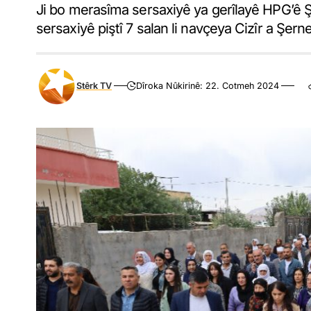
Ji bo merasîma sersaxiyê ya gerîlayê HPG’ê 
sersaxiyê piştî 7 salan li navçeya Cizîr a Şerne
Stêrk TV
Dîroka Nûkirinê: 22. Cotmeh 2024