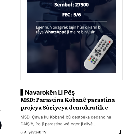
Navarokên Li Pêş
MSD: Parastina Kobanê parastina
projeya Sûriyeya demokratîk e
MSD: Çawa ku Kobanê bû destpêka qedandina
DAÎŞ'ê, îro jî parastina wê eger ji aliyê
…
Ji Aliyê
Stêrk TV