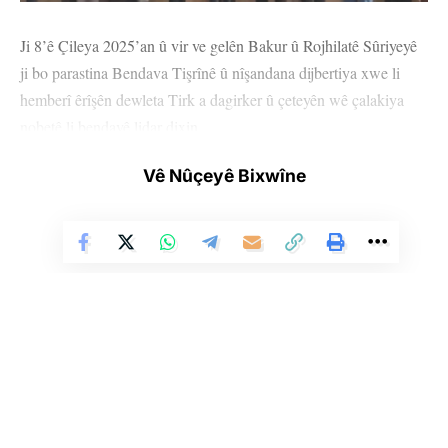
Ji 8’ê Çileya 2025’an û vir ve gelên Bakur û Rojhilatê Sûriyeyê
ji bo parastina Bendava Tişrînê û nîşandana dijbertiya xwe li
hemberî êrîşên dewleta Tirk a dagirker û çeteyên wê çalakiya
nobetê li bendavê lidar dixin.
Çalakî bi koma xelkê ji Dêrik, Girkê Legê, Til Koçer û Çilaxa
Vê Nûçeyê Bixwîne
dewam dike.
Nobedarên bendavê pankarta “PISE UP 4 ROJAVA” an ku ji bo
Rojava serî hildin vekirin.
Çalakgeran, diyar kir ku berxwedan mafekî rewa ye û dê heya
rawestandina êrîşan li ber xwe bidin.
Li Ser Şopa Heqîqetê
Stêrk TV ji sala 2009an ve di warên siyasî, civakî, çandî û hunerî de
weşanê dike. Bi nêrîna azadiya jinê û avakirina civakeke demokratîk,