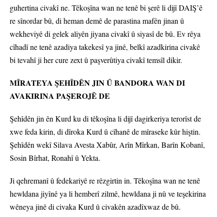
guhertina civakî ne. Têkoşîna wan ne tenê bi şerê li dijî DAIŞ’ê
re sînordar bû, di heman demê de parastina mafên jinan û
wekheviyê di gelek aliyên jiyana civakî û siyasî de bû. Ev rêya
cîhadî ne tenê azadiya takekesî ya jinê, belkî azadkirina civakê
bi tevahî ji her cure zext û paşverûtiya civakî temsîl dikir.
MÎRATEYA ŞEHÎDÊN JIN Û BANDORA WAN DI
AVAKIRINA PAŞEROJÊ DE
Şehîdên jin ên Kurd ku di têkoşîna li dijî dagirkeriya terorîst de
xwe feda kirin, di dîroka Kurd û cîhanê de mîraseke kûr hiştin.
Şehîdên wekî Silava Avesta Xabûr, Arîn Mîrkan, Barîn Kobanî,
Sosin Bîrhat, Ronahî û Yekta.
Ji qehremanî û fedekariyê re rêzgirtin in. Têkoşîna wan ne tenê
hewldana jiyînê ya li hemberî zilmê, hewldana ji nû ve teşekirina
wêneya jinê di civaka Kurd û civakên azadîxwaz de bû.