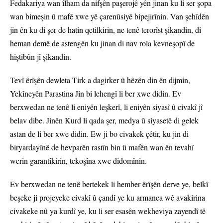
Fedakariya wan îlham da nifşên paşerojê yên jinan ku li ser şopa
wan bimeşin û mafê xwe yê çarenûsiyê bipejirînin. Van şehîdên
jin ên ku di şer de hatin qetilkirin, ne tenê terorîst şikandin, di
heman demê de astengên ku jinan di nav rola kevneşopî de
hiştibûn jî şikandin.
Tevî êrîşên dewleta Tirk a dagirker û hêzên din ên dijmin,
Yekîneyên Parastina Jin bi lehengî li ber xwe didin. Ev
berxwedan ne tenê li eniyên leşkerî, li eniyên siyasî û civakî jî
belav dibe. Jinên Kurd li qada şer, medya û siyasetê di gelek
astan de li ber xwe didin. Ew ji bo civakek çêtir, ku jin di
biryardayînê de hevparên rastîn bin û mafên wan ên tevahî
werin garantîkirin, tekoşîna xwe didomînin.
Ev berxwedan ne tenê bertekek li hember êrîşên derve ye, belkî
beşeke ji projeyeke civakî û çandî ye ku armanca wê avakirina
civakeke nû ya kurdî ye, ku li ser esasên wekheviya zayendî tê