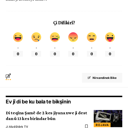
Çi Difikirî?
.
.
.
.
.
.
0
0
0
0
0
0
Nirxandinek Bike
Ev jî di be ku bala te bikşînin
Di teqîna Şamê de 2 kes jiyana xwe ji dest
dan û 13 kes birîndar bûn
ROJAVA
Ji Aliyê
Stêrk TV