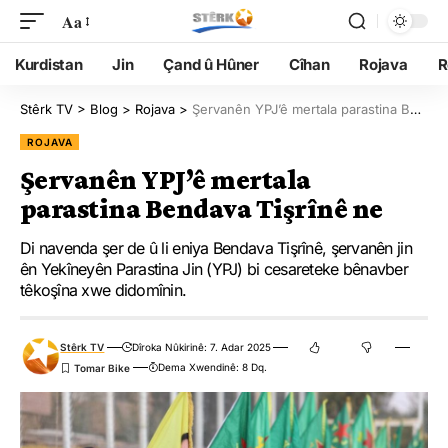
Aa
Kurdistan
Jin
Çand û Hûner
Cîhan
Rojava
R
Stêrk TV
>
Blog
>
Rojava
>
Şervanên YPJ’ê mertala parastina Bendava Tişrînê ne
ROJAVA
Şervanên YPJ’ê mertala
parastina Bendava Tişrînê ne
Di navenda şer de û li eniya Bendava Tişrînê, şervanên jin
ên Yekîneyên Parastina Jin (YPJ) bi cesareteke bênavber
têkoşîna xwe didomînin.
Stêrk TV
Dîroka Nûkirinê: 7. Adar 2025
Dema Xwendinê: 8 Dq.