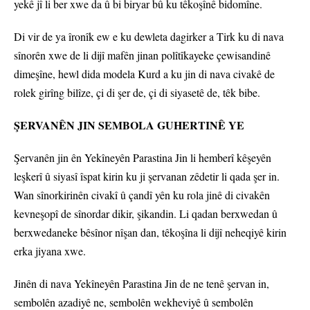
yekê jî li ber xwe da û bi biryar bû ku têkoşînê bidomîne.
Di vir de ya îronîk ew e ku dewleta dagirker a Tirk ku di nava
sînorên xwe de li dijî mafên jinan polîtîkayeke çewisandinê
dimeşîne, hewl dida modela Kurd a ku jin di nava civakê de
rolek girîng bilîze, çi di şer de, çi di siyasetê de, têk bibe.
ŞERVANÊN JIN SEMBOLA GUHERTINÊ YE
Şervanên jin ên Yekîneyên Parastina Jin li hemberî kêşeyên
leşkerî û siyasî îspat kirin ku ji şervanan zêdetir li qada şer in.
Wan sînorkirinên civakî û çandî yên ku rola jinê di civakên
kevneşopî de sînordar dikir, şikandin. Li qadan berxwedan û
berxwedaneke bêsînor nîşan dan, têkoşîna li dijî neheqiyê kirin
erka jiyana xwe.
Jinên di nava Yekîneyên Parastina Jin de ne tenê şervan in,
sembolên azadiyê ne, sembolên wekheviyê û sembolên