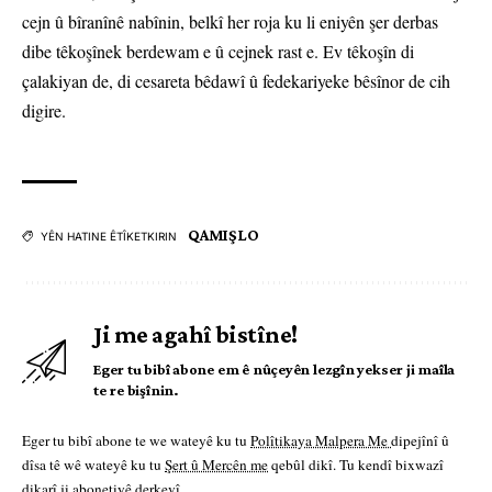
cejn û bîranînê nabînin, belkî her roja ku li eniyên şer derbas
dibe têkoşînek berdewam e û cejnek rast e. Ev têkoşîn di
çalakiyan de, di cesareta bêdawî û fedekariyeke bêsînor de cih
digire.
QAMIŞLO
YÊN HATINE ÊTÎKETKIRIN
Ji me agahî bistîne!
Eger tu bibî abone em ê nûçeyên lezgîn yekser ji maîla
te re bişînin.
Eger tu bibî abone te we wateyê ku tu
Polîtikaya Malpera Me
dipejînî û
dîsa tê wê wateyê ku tu
Şert û Mercên me
qebûl dikî. Tu kendî bixwazî
dikarî ji abonetiyê derkevî