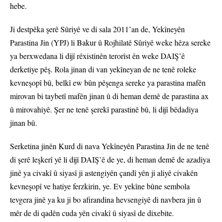
hebe.
Ji destpêka şerê Sûriyê ve di sala 2011’an de, Yekîneyên
Parastina Jin (YPJ) li Bakur û Rojhilatê Sûriyê weke hêza sereke
ya berxwedana li dijî rêxistinên terorîst ên weke DAIŞ’ê
derketiye pêş. Rola jinan di van yekîneyan de ne tenê roleke
kevneşopî bû, belkî ew bûn pêşenga sereke ya parastina mafên
mirovan bi taybetî mafên jinan û di heman demê de parastina ax
û mirovahiyê. Şer ne tenê şerekî parastinê bû, li dijî bêdadiya
jinan bû.
Serketina jinên Kurd di nava Yekîneyên Parastina Jin de ne tenê
di şerê leşkerî yê li dijî DAIŞ’ê de ye, di heman demê de azadiya
jinê ya civakî û siyasî ji astengiyên çandî yên ji aliyê civakên
kevneşopî ve hatiye ferzkirin, ye. Ev yekîne bûne sembola
tevgera jinê ya ku ji bo afirandina hevsengiyê di navbera jin û
mêr de di qadên cuda yên civakî û siyasî de dixebite.