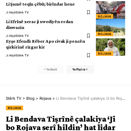
Li Şamê teqîn çêbû; birîndar hene
Ji Aliyê
Stêrk TV
ROJAVA
Li Efrînê xerac ji xwediyên erdan
dixwazin
ROJAVA
Ji Aliyê
Stêrk TV
Eyşe Efendî: Rêber Apo civak ji pencên
qirkirinê rizgar kir
ROJAVA
Ji Aliyê
Stêrk TV
Ya Berê
Ya Pişt re
Stêrk TV
>
Blog
>
Rojava
>
Li Bendava Tişrînê çalakiya ‘Ji bo Rojava serî hildin’ hat lidar xistin
ROJAVA
Li Bendava Tişrînê çalakiya ‘Ji
bo Rojava serî hildin’ hat lidar