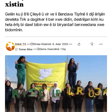
xistin
Gelên ku ji 8’ê Çileyê û vir ve li Bendava Tişrînê li dijî êrîşên
dewleta Tirk a dagirker li ber xwe didin, destnîşan kirin ku
heta êrîş bi dawî bibin ew ê bi biryardarî berxwedana xwe
bidomînin.
Stêrk TV
Dîroka Nûkirinê: 6. Adar 2025
Dema Xwendinê: 1 Dq.