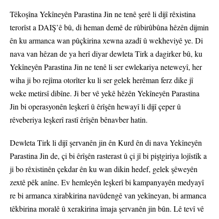
Têkoşîna Yekîneyên Parastina Jin ne tenê şerê li dijî rêxistina
terorîst a DAIŞ’ê bû, di heman demê de rûbirûbûna hêzên dijmin
ên ku armanca wan pûçkirina xewna azadî û wekheviyê ye. Di
nava van hêzan de ya herî diyar dewleta Tirk a dagirker bû, ku
Yekîneyên Parastina Jin ne tenê li ser ewlekariya neteweyî, her
wiha ji bo rejîma otorîter ku li ser gelek herêman ferz dike jî
weke metirsî dibîne. Ji ber vê yekê hêzên Yekîneyên Parastina
Jin bi operasyonên leşkerî û êrîşên hewayî li dijî çeper û
rêveberiya leşkerî rastî êrîşên bênavber hatin.
Dewleta Tirk li dijî şervanên jin ên Kurd ên di nava Yekîneyên
Parastina Jin de, çi bi êrîşên rasterast û çi jî bi piştgiriya lojîstîk a
ji bo rêxistinên çekdar ên ku wan dikin hedef, gelek şêweyên
zextê pêk anîne. Ev hemleyên leşkerî bi kampanyayên medyayî
re bi armanca xirabkirina navûdengê van yekîneyan, bi armanca
têkbirina moralê û xerakirina îmaja şervanên jin bûn. Lê tevî vê