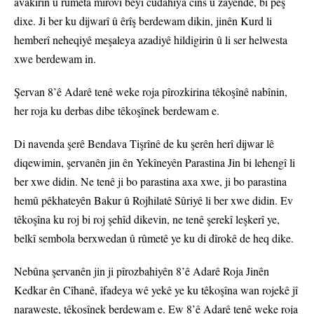
avakirin û rûmeta mirovî bêyî cudahiya cins û zayendê, bi pêş
dixe. Ji ber ku dijwarî û êrîş berdewam dikin, jinên Kurd li
hemberî neheqiyê meşaleya azadiyê hildigirin û li ser helwesta
xwe berdewam in.
Şervan 8’ê Adarê tenê weke roja pîrozkirina têkoşînê nabînin,
her roja ku derbas dibe têkoşînek berdewam e.
Di navenda şerê Bendava Tişrînê de ku şerên herî dijwar lê
diqewimin, şervanên jin ên Yekîneyên Parastina Jin bi lehengî li
ber xwe didin. Ne tenê ji bo parastina axa xwe, ji bo parastina
hemû pêkhateyên Bakur û Rojhilatê Sûriyê li ber xwe didin. Ev
têkoşîna ku roj bi roj şehîd dikevin, ne tenê şerekî leşkerî ye,
belkî sembola berxwedan û rûmetê ye ku di dîrokê de heq dike.
Nebûna şervanên jin ji pîrozbahiyên 8’ê Adarê Roja Jinên
Kedkar ên Cîhanê, îfadeya wê yekê ye ku têkoşîna wan rojekê jî
naraweste, têkoşînek berdewam e. Ew 8’ê Adarê tenê weke roja