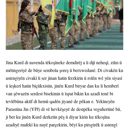
Jina Kurd di navenda têkoşîneke demdirêj a li dijî neheqî, zilm û
mêtingeriyê de bûye sembola şoreş û berxwedanê. Di civakên ku
astengiyên civakî li ser jinan hatin ferzkirin û rolên wê yên siyasî
û leşkerî hatin biçûkxistin, jinên Kurd biryar dan ku li hemberî
van şêwazên serdest bisekinin û îspat bikin ku azadî tenê bi
tevlêbûna aktîf di hemû qadên jiyanê de pêkan e. Yekîneyên
Parastina Jin (YPJ) di vê hevkêşeyê de destpêka veguhertinê bû,
ji ber ku jinên Kurd derketin pêş û diyar kirin ku têkoşîna
azadiyê mafekî ku nayê parçekirin, bêyî ku pirsgirêk û astengî