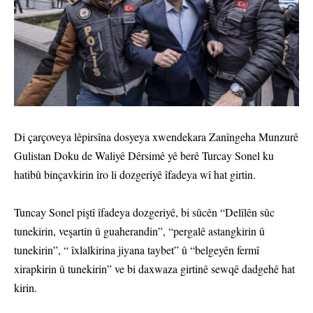
Di çarçoveya lêpirsîna dosyeya xwendekara Zanîngeha Munzurê
Gulistan Doku de Waliyê Dêrsimê yê berê Turcay Sonel ku
hatibû binçavkirin îro li dozgeriyê îfadeya wî hat girtin.
Tuncay Sonel piştî îfadeya dozgeriyê, bi sûcên “Delîlên sûc
tunekirin, veşartin û guaherandin”, “pergalê astangkirin û
tunekirin”, “ îxlalkirina jiyana taybet” û “belgeyên fermî
xirapkirin û tunekirin” ve bi daxwaza girtinê sewqê dadgehê hat
kirin.