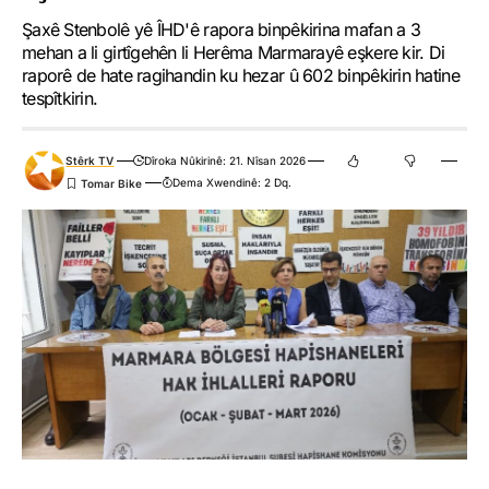
Şaxê Stenbolê yê ÎHD'ê rapora binpêkirina mafan a 3
mehan a li girtîgehên li Herêma Marmarayê eşkere kir. Di
raporê de hate ragihandin ku hezar û 602 binpêkirin hatine
tespîtkirin.
Stêrk TV
Dîroka Nûkirinê: 21. Nîsan 2026
Dema Xwendinê: 2 Dq.