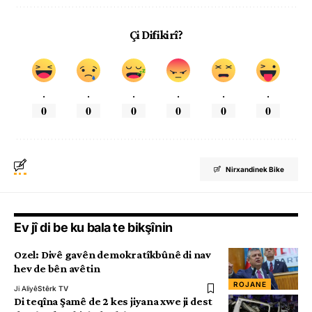
Çi Difikirî?
.
.
.
.
.
.
0
0
0
0
0
0
Nirxandinek Bike
Ev jî di be ku bala te bikşînin
Ozel: Divê gavên demokratîkbûnê di nav
hev de bên avêtin
ROJANE
Ji Aliyê
Stêrk TV
Di teqîna Şamê de 2 kes jiyana xwe ji dest