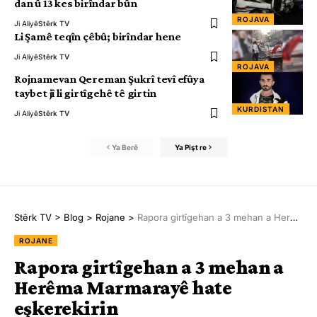
dan û 13 kes birîndar bûn
ROJAVA
Ji Aliyê
Stêrk TV
Li Şamê teqîn çêbû; birîndar hene
Ji Aliyê
Stêrk TV
ROJAVA
Rojnamevan Qereman Şukrî tevî efûya
taybet jî li girtîgehê tê girtin
KURDISTAN
Ji Aliyê
Stêrk TV
Ya Berê
Ya Pişt re
Stêrk TV
>
Blog
>
Rojane
>
Rapora girtîgehan a 3 mehan a Herêma Marmarayê hate eşkerekirin
ROJANE
Rapora girtîgehan a 3 mehan a
Herêma Marmarayê hate
eşkerekirin