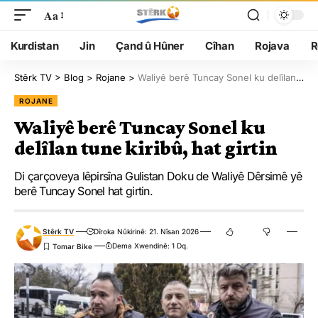
Aa
Kurdistan
Jin
Çand û Hûner
Cîhan
Rojava
R
Stêrk TV
>
Blog
>
Rojane
>
Waliyê berê Tuncay Sonel ku delîlan tune kiribû, hat girtin
ROJANE
Waliyê berê Tuncay Sonel ku
delîlan tune kiribû, hat girtin
Di çarçoveya lêpirsîna Gulistan Doku de Waliyê Dêrsimê yê
berê Tuncay Sonel hat girtin.
Stêrk TV
Dîroka Nûkirinê: 21. Nîsan 2026
Dema Xwendinê: 1 Dq.