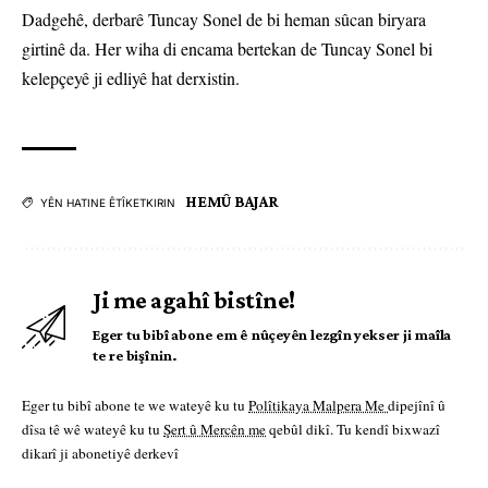
Dadgehê, derbarê Tuncay Sonel de bi heman sûcan biryara
girtinê da. Her wiha di encama bertekan de Tuncay Sonel bi
kelepçeyê ji edliyê hat derxistin.
HEMÛ BAJAR
YÊN HATINE ÊTÎKETKIRIN
Ji me agahî bistîne!
Eger tu bibî abone em ê nûçeyên lezgîn yekser ji maîla
te re bişînin.
Eger tu bibî abone te we wateyê ku tu
Polîtikaya Malpera Me
dipejînî û
dîsa tê wê wateyê ku tu
Şert û Mercên me
qebûl dikî. Tu kendî bixwazî
dikarî ji abonetiyê derkevî