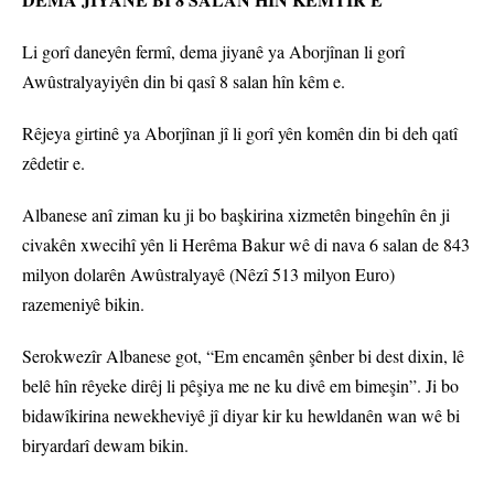
Li gorî daneyên fermî, dema jiyanê ya Aborjînan li gorî
Awûstralyayiyên din bi qasî 8 salan hîn kêm e.
Rêjeya girtinê ya Aborjînan jî li gorî yên komên din bi deh qatî
zêdetir e.
Albanese anî ziman ku ji bo başkirina xizmetên bingehîn ên ji
civakên xwecihî yên li Herêma Bakur wê di nava 6 salan de 843
milyon dolarên Awûstralyayê (Nêzî 513 milyon Euro)
razemeniyê bikin.
Serokwezîr Albanese got, “Em encamên şênber bi dest dixin, lê
belê hîn rêyeke dirêj li pêşiya me ne ku divê em bimeşin”. Ji bo
bidawîkirina newekheviyê jî diyar kir ku hewldanên wan wê bi
biryardarî dewam bikin.