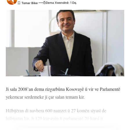
Dema Xwendinê: 1 Dq.
Ji sala 2008’an dema rizgarbûna Kosovayê û vir ve Parlamentê
yekemcar serdemeke ji çar salan temam kir.
Hilbijêran di navbera 600 namzet û 27 komên siyasî de
hilbijartin kir. Ji 120 kursiyên li parlamentê 20 kursî ji
hindekahiyan, 10 kursî jî ji hindikahiya Sirp re têne veqetandin.