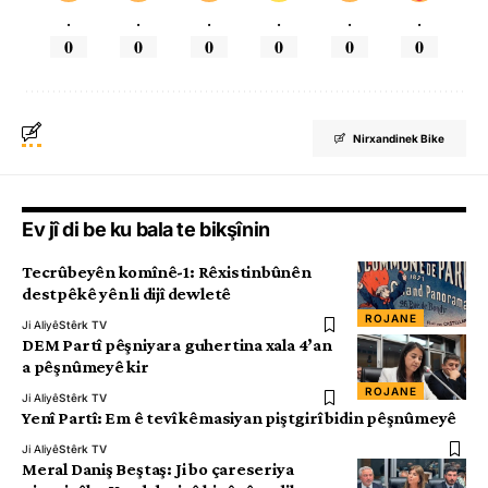
.
.
.
.
.
.
0
0
0
0
0
0
Nirxandinek Bike
Ev jî di be ku bala te bikşînin
Tecrûbeyên komînê-1: Rêxistinbûnên
destpêkê yên li dijî dewletê
ROJANE
Ji Aliyê
Stêrk TV
DEM Partî pêşniyara guhertina xala 4’an
a pêşnûmeyê kir
ROJANE
Ji Aliyê
Stêrk TV
Yenî Partî: Em ê tevî kêmasiyan piştgirî bidin pêşnûmeyê
Ji Aliyê
Stêrk TV
Meral Daniş Beştaş: Ji bo çareseriya