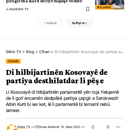
pirsgirêka Kurd deriyê hiqûqê vedibe
ROJANE
Ji Aliyê
Stêrk TV
Ya Berê
Ya Pişt re
Stêrk TV
>
Blog
>
Cîhan
>
Di hilbijartinên Kosovayê de partiya desthilatdar li pêş e
CÎHAN
Di hilbijartinên Kosovayê de
partiya desthilatdar li pêş e
Li Kosovayê di hilbijartinên parlamentê yên roja Yekşemê
de li gorî encamên destpêkê partiya çepgir a Serokwezîr
Albin Kurti bi ser ket, lê li parlamentê bi temamî nebû
serwer.
Stêrk TV
Dîroka Nûkirinê: 10. Sibat 2025