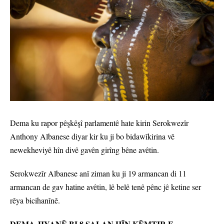
Dema ku rapor pêşkêşî parlamentê hate kirin Serokwezîr
Anthony Albanese diyar kir ku ji bo bidawîkirina vê
newekheviyê hîn divê gavên girîng bêne avêtin.
Serokwezîr Albanese anî ziman ku ji 19 armancan di 11
armancan de gav hatine avêtin, lê belê tenê pênc jê ketine ser
rêya bicihanînê.
DEMA JIYANÊ BI 8 SALAN HÎN KÊMTIR E