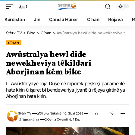
Aa
Kurdistan
Jin
Çand û Hûner
Cîhan
Rojava
R
Stêrk TV
>
Blog
>
Cîhan
>
Awûstralya hewl dide newekheviya têkildarî Aborjînan kêm bike
CÎHAN
Awûstralya hewl dide
newekheviya têkildarî
Aborjînan kêm bike
Li Awûstralyayê roja Duşemê raporek pêşkêşî parlamentê
hate kirin û işaret bi bendewariya jiyanê û rêjeya girtinê ya
Aborjînan hate kirin.
Stêrk TV
Dîroka Nûkirinê: 10. Sibat 2025
Dema Xwendinê: 1 Dq.