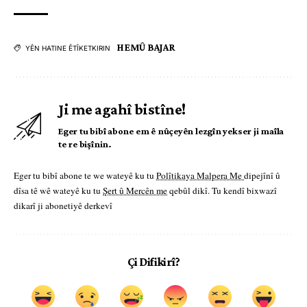
HEMÛ BAJAR
YÊN HATINE ÊTÎKETKIRIN
Ji me agahî bistîne!
Eger tu bibî abone em ê nûçeyên lezgîn yekser ji maîla
te re bişînin.
Eger tu bibî abone te we wateyê ku tu
Polîtikaya Malpera Me
dipejînî û
dîsa tê wê wateyê ku tu
Şert û Mercên me
qebûl dikî. Tu kendî bixwazî
dikarî ji abonetiyê derkevî
Çi Difikirî?