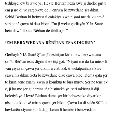
têdikoşe, ew bi xwe ye. Hevrê Bêrîtan hêza xwe ji dîrokê girt û
em jî îro di vê çarçoveyê de li eniyên berxwedanê şer dikin.
Şehîd Bêrîtan bi helwest û çalakiya xwe nîşanî me da ku em ê
serketinê çawa bi dest bixin. Em jî weke gerîlayên YJA Starê
heta dawî di xeta Bêrîtan de têbikoşin.”
‘EM BERXWEDANA BÊRÎTAN ESAS DIGIRIN’
Gerîlayê YJA Starê Şîlan jî destnîşan kir ku ew berxwedana
şehîd Bêrîtan esas digrin û ev tişt got: “Nîşanî me da ku mirov li
van çiyayan çawa şer dikin; welat, xak û welatparêziya xwe
çawa hîs dikin, xeta berxwedanê divê çawa bibe. Dema qala şer
tê kirin, tenê zilam, xwîn û komkujî tê bîra mirov. Şer ne tenê ev
e, ji bo me şer guhertina têgihiştinekê ye, serî rakirina li dijî
koletiyê ye. Hevrê Bêrîtan dema şer kir helwesteke diyar kir,
nîşan da ku divê mirov çawa şer bikin. Çawa ku di salên 90’î de
hevkarên xiyanetkar û dagirkeran li hemberî berxwedana