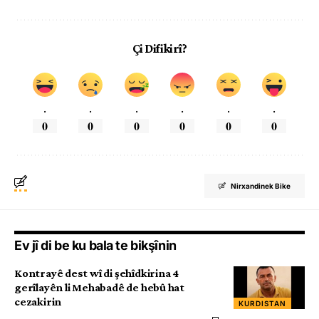
Çi Difikirî?
.
.
.
.
.
.
0
0
0
0
0
0
Nirxandinek Bike
Ev jî di be ku bala te bikşînin
Kontrayê dest wî di şehîdkirina 4
gerîlayên li Mehabadê de hebû hat
cezakirin
KURDISTAN