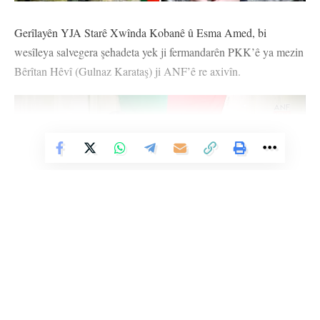
Gerîlayên YJA Starê Xwînda Kobanê û Esma Amed, bi
wesîleya salvegera şehadeta yek ji fermandarên PKK’ê ya mezin
Bêrîtan Hêvî (Gulnaz Karataş) ji ANF’ê re axivîn.
Vê Nûçeyê Bixwîne
Gerîlaya YJA Starê Xwînda Kobanê:
Em çiqas li ser şehîdên
şoreşê biaxivin ew ê kêm bimîne. Ji bo me şeref e ku em bi
Li Ser Şopa Heqîqetê
Stêrk TV ji sala 2009an ve di warên siyasî, civakî, çandî û hunerî de
fermandara xwe ya mezin Bêrîtan re di nava heman artêşê de bin