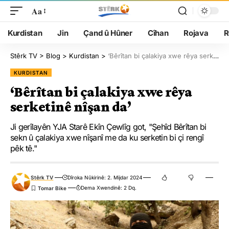
Aa
Kurdistan
Jin
Çand û Hûner
Cîhan
Rojava
R
Stêrk TV
>
Blog
>
Kurdistan
>
‘Bêrîtan bi çalakiya xwe rêya serketinê nîşan da’
KURDISTAN
‘Bêrîtan bi çalakiya xwe rêya
serketinê nîşan da’
Ji gerîlayên YJA Starê Ekîn Çewlîg got, "Şehîd Bêrîtan bi
sekn û çalakiya xwe nîşanî me da ku serketin bi çi rengî
pêk tê."
Stêrk TV
Dîroka Nûkirinê: 2. Mijdar 2024
Dema Xwendinê: 2 Dq.