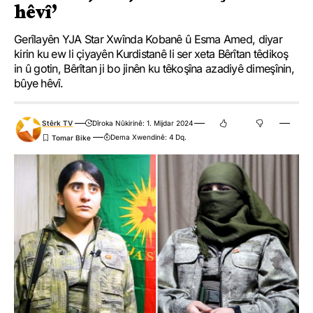
hêvî’
Gerîlayên YJA Star Xwînda Kobanê û Esma Amed, diyar
kirin ku ew li çiyayên Kurdistanê li ser xeta Bêrîtan têdikoş
in û gotin, Bêrîtan ji bo jinên ku têkoşîna azadiyê dimeşînin,
bûye hêvî.
Stêrk TV
Dîroka Nûkirinê: 1. Mijdar 2024
Dema Xwendinê: 4 Dq.