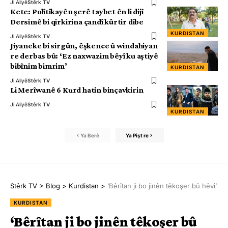
Ji Aliyê
Stêrk TV
Kete: Polîtîkayên şerê taybet ên li dijî
Dersimê bi qirkirina çandî kûrtir dibe
KURDISTAN
Ji Aliyê
Stêrk TV
Jiyaneke bi sirgûn, êşkence û windahiyan
re derbas bû: ‘Ez naxwazim bêyî ku aştiyê
bibînim bimrim’
KURDISTAN
Ji Aliyê
Stêrk TV
Li Merîwanê 6 Kurd hatin binçavkirin
Ji Aliyê
Stêrk TV
KURDISTAN
Ya Berê
Ya Pişt re
Stêrk TV
>
Blog
>
Kurdistan
>
‘Bêrîtan ji bo jinên têkoşer bû hêvî’
KURDISTAN
‘Bêrîtan ji bo jinên têkoşer bû