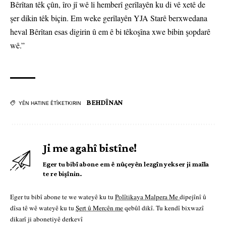
Bêrîtan têk çûn, îro jî wê li hemberî gerîlayên ku di vê xetê de
şer dikin têk biçin. Em weke gerîlayên YJA Starê berxwedana
heval Bêrîtan esas digirin û em ê bi têkoşîna xwe bibin şopdarê
wê.”
BEHDÎNAN
YÊN HATINE ÊTÎKETKIRIN
Ji me agahî bistîne!
Eger tu bibî abone em ê nûçeyên lezgîn yekser ji maîla
te re bişînin.
Eger tu bibî abone te we wateyê ku tu
Polîtikaya Malpera Me
dipejînî û
dîsa tê wê wateyê ku tu
Şert û Mercên me
qebûl dikî. Tu kendî bixwazî
dikarî ji abonetiyê derkevî