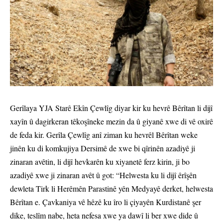
Gerîlaya YJA Starê Ekîn Çewlîg diyar kir ku hevrê Bêrîtan li dijî
xayîn û dagirkeran têkoşîneke mezin da û giyanê xwe di vê oxirê
de feda kir. Gerîla Çewlîg anî ziman ku hevrêl Bêrîtan weke
jinên ku di komkujiya Dersimê de xwe bi qîrinên azadiyê ji
zinaran avêtin, li dijî hevkarên ku xiyanetê ferz kirin, ji bo
azadiyê xwe ji zinaran avêt û got: “Helwesta ku li dijî êrîşên
dewleta Tirk li Herêmên Parastinê yên Medyayê derket, helwesta
Bêrîtan e. Çavkaniya vê hêzê ku îro li çiyayên Kurdistanê şer
dike, teslîm nabe, heta nefesa xwe ya dawî li ber xwe dide û