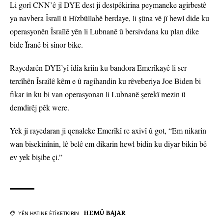
Li gorî CNN’ê jî DYE dest ji destpêkirina peymaneke agirbestê
ya navbera Îsraîl û Hîzbûllahê berdaye, li şûna vê jî hewl dide ku
operasyonên Îsraîlê yên li Lubnanê û bersivdana ku plan dike
bide Îranê bi sînor bike.
Rayedarên DYE’yî îdîa kriin ku bandora Emerîkayê li ser
tercîhên Îsraîlê kêm e û ragihandin ku rêveberiya Joe Biden bi
fikar in ku bi van operasyonan li Lubnanê şerekî mezin û
demdirêj pêk were.
Yek ji rayedaran ji qenaleke Emerîkî re axivî û got, “Em nikarin
wan bisekinînin, lê belê em dikarin hewl bidin ku diyar bikin bê
ev yek bişibe çi.”
HEMÛ BAJAR
YÊN HATINE ÊTÎKETKIRIN