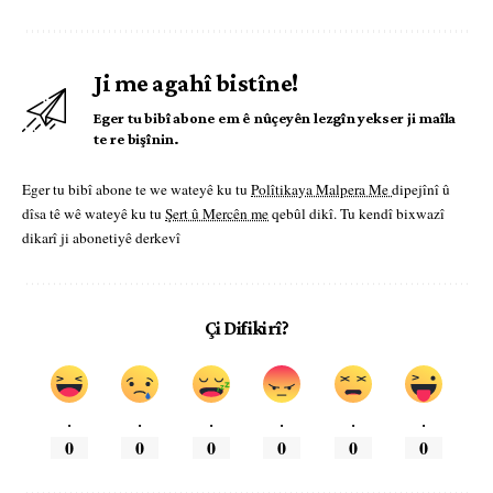
Ji me agahî bistîne!
Eger tu bibî abone em ê nûçeyên lezgîn yekser ji maîla
te re bişînin.
Eger tu bibî abone te we wateyê ku tu
Polîtikaya Malpera Me
dipejînî û
dîsa tê wê wateyê ku tu
Şert û Mercên me
qebûl dikî. Tu kendî bixwazî
dikarî ji abonetiyê derkevî
Çi Difikirî?
.
.
.
.
.
.
0
0
0
0
0
0