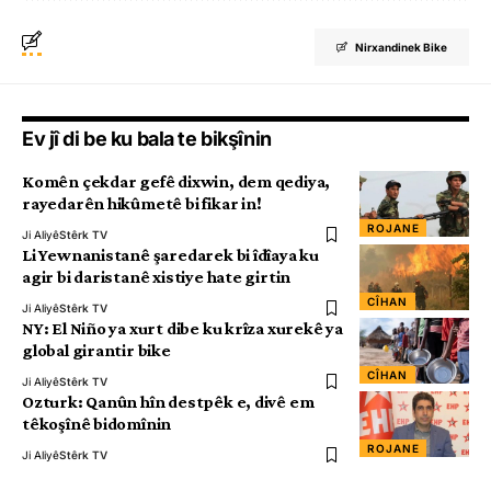
Nirxandinek Bike
Ev jî di be ku bala te bikşînin
Komên çekdar gefê dixwin, dem qediya,
rayedarên hikûmetê bi fikar in!
ROJANE
Ji Aliyê
Stêrk TV
Li Yewnanistanê şaredarek bi îdîaya ku
agir bi daristanê xistiye hate girtin
CÎHAN
Ji Aliyê
Stêrk TV
NY: El Niño ya xurt dibe ku krîza xurekê ya
global girantir bike
CÎHAN
Ji Aliyê
Stêrk TV
Ozturk: Qanûn hîn destpêk e, divê em
têkoşînê bidomînin
ROJANE
Ji Aliyê
Stêrk TV