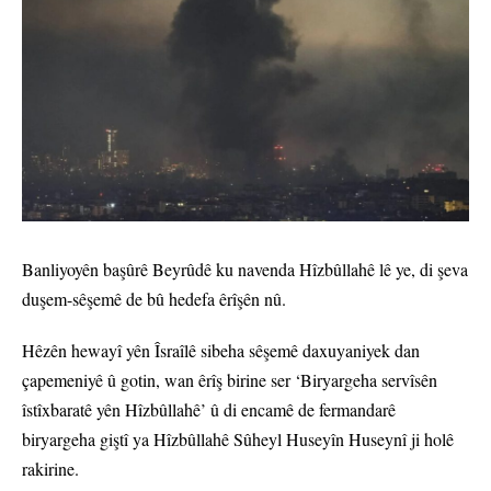
Banliyoyên başûrê Beyrûdê ku navenda Hîzbûllahê lê ye, di şeva
duşem-sêşemê de bû hedefa êrîşên nû.
Hêzên hewayî yên Îsraîlê sibeha sêşemê daxuyaniyek dan
çapemeniyê û gotin, wan êrîş birine ser ‘Biryargeha servîsên
îstîxbaratê yên Hîzbûllahê’ û di encamê de fermandarê
biryargeha giştî ya Hîzbûllahê Sûheyl Huseyîn Huseynî ji holê
rakirine.