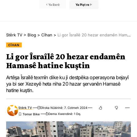
Ya Berê
Ya Pişt re
Stêrk TV
>
Blog
>
Cîhan
>
Li gor Îsraîlê 20 hezar endamên Hamasê hatine kuştin
CÎHAN
Li gor Îsraîlê 20 hezar endamên
Hamasê hatine kuştin
Artêşa Îsraîlê texmîn dike ku ji destpêka operasyona bejayî
ya bi ser Xezeyê heta niha 20 hazar şervanên Hamasê
hatine kuştin.
Stêrk TV
Dîroka Nûkirinê: 7. Cotmeh 2024
Dema Xwendinê: 1 Dq.