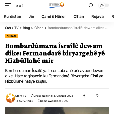
Aa
Kurdistan
Jin
Çand û Hûner
Cîhan
Rojava
R
Stêrk TV
>
Blog
>
Cîhan
>
Bombardûmana Îsraîlê dewam dike: Fermandarê biryargehê yê Hîzbûllahê mir
CÎHAN
Bombardûmana Îsraîlê dewam
dike: Fermandarê biryargehê yê
Hîzbûllahê mir
Bombardûman Îsraîlê ya li ser Lubnanê bênavber dewam
dike. Hate ragihandin ku Fermandarê Biryargeha Giştî ya
Hîzbûllahê hatiye kuştin.
Stêrk TV
Dîroka Nûkirinê: 8. Cotmeh 2024
Dema Xwendinê: 2 Dq.