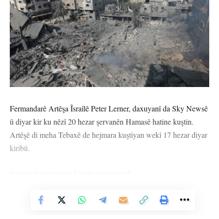
Fermandarê Artêşa Îsraîlê Peter Lerner, daxuyanî da Sky Newsê
û diyar kir ku nêzî 20 hezar şervanên Hamasê hatine kuştin.
Artêşê di meha Tebaxê de hejmara kuştiyan wekî 17 hezar diyar
kiribû.
XEZE VEGUHERÎ XIRABEYEKÊ
Vê Nûçeyê Bixwîne
Ji aliyê din ve di encama êrîşên Îsraîlê de ku ji 7’ê cotmehê û vir
ve berdevam dikin, Xeze mîna xirabeyekê lê hat. Li qadên ku