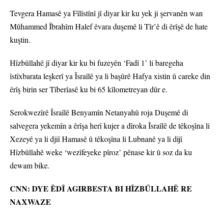
Tevgera Hamasê ya Fîlîstînî jî diyar kir ku yek ji şervanên wan
Mûhammed Îbrahîm Halef êvara duşemê li Tîr’ê di êrîşê de hate
kuştin.
Hîzbûllahê jî diyar kir ku bi fuzeyên ‘Fadî 1’ li baregeha
îstîxbarata leşkerî ya Îsraîlê ya li başûrê Hafya xistin û careke din
êrîş birin ser Tîberîasê ku bi 65 kîlometreyan dûr e.
Serokwezîrê Îsraîlê Benyamîn Netanyahû roja Duşemê di
salvegera yekemîn a êrîşa herî kujer a dîroka Îsraîlê de têkoşîna li
Xezeyê ya li djiî Hamasê û têkoşîna li Lubnanê ya li dijî
Hîzbûllahê weke ‘wezîfeyeke pîroz’ pênase kir û soz da ku
dewam bike.
CNN: DYE ÊDÎ AGIRBESTA BI HÎZBÛLLAHÊ RE
NAXWAZE