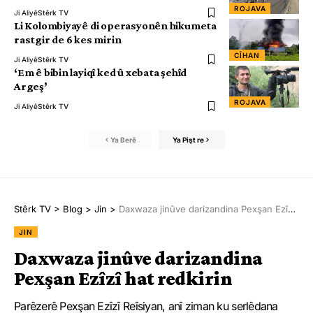
ROJAVA
Ji Aliyê
Stêrk TV
Li Kolombiyayê di operasyonên hikumeta
rastgir de 6 kes mirin
CÎHAN
Ji Aliyê
Stêrk TV
‘Em ê bibin layiqî ked û xebata şehîd
Argeş’
ROJAVA
Ji Aliyê
Stêrk TV
Ya Berê
Ya Pişt re
Stêrk TV
>
Blog
>
Jin
>
Daxwaza jinûve darizandina Pexşan Ezîzî hat redkirin
JIN
Daxwaza jinûve darizandina
Pexşan Ezîzî hat redkirin
Parêzerê Pexşan Ezîzî Reîsiyan, anî ziman ku serlêdana