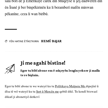
sala borî de jî Emerîkayê carek din Muqeyse û şeş dadwerên din
ên Îranê ji ber binpêkirinên ku li beramberî mafên mirovan
pêkanîne, ceza li wan birîbû.
HEMÛ BAJAR
YÊN HATINE ÊTÎKETKIRIN
Ji me agahî bistîne!
Eger tu bibî abone em ê nûçeyên lezgîn yekser ji maîla
te re bişînin.
Eger tu bibî abone te we wateyê ku tu
Polîtikaya Malpera Me
dipejînî û
dîsa tê wê wateyê ku tu
Şert û Mercên me
qebûl dikî. Tu kendî bixwazî
dikarî ji abonetiyê derkevî