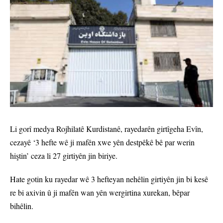
Li gorî medya Rojhilatê Kurdistanê, rayedarên girtîgeha Evîn,
cezayê ‘3 hefte wê ji mafên xwe yên destpêkê bê par werin
hiştin’ ceza li 27 girtiyên jin biriye.
Hate gotin ku rayedar wê 3 hefteyan nehêlin girtiyên jin bi kesê
re bi axivin û ji mafên wan yên wergirtina xurekan, bêpar
bihêlin.