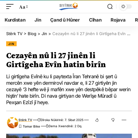
Aa
Kurdistan
Jin
Çand û Hûner
Cîhan
Rojava
R
Stêrk TV
>
Blog
>
Jin
>
Cezayên nû li 27 jinên li Girtîgeha Evîn hatin birîn
JIN
Cezayên nû li 27 jinên li
Girtîgeha Evîn hatin birîn
Li girtîgeha Evînê ku li paytexta Îran Tehranê bi şert û
mercên xwe yên dermirovî navdar e, li 27 girtiyên jin
cezayê ‘3 hefte wê ji mafên xwe yên destpêkê bêpar werin
hiştin’ hate birîn. Di nava girtiyan de Werîşe Mûradî û
Pexşan Ezîzî jî heye.
Stêrk TV
Dîroka Nûkirinê: 7. Sibat 2025
Dema Xwendinê: 2 Dq.