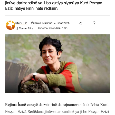
jinûve darizandinê ya ji bo girtiya siyasî ya Kurd Pexşan
Ezîzî hatiye kirin, hate redkirin.
Stêrk TV
Dîroka Nûkirinê: 7. Sibat 2025
Dema Xwendinê: 1 Dq.
Rejîma Îranê cezayê darvekirinê da rojnamevan û aktîvîsta Kurd
Pexşan Ezîzî. Serlêdana jinûve darizandinê ya ji bo Pexşan Ezîzî