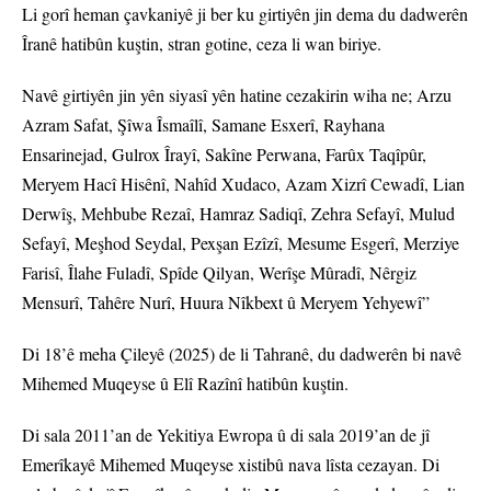
Li gorî heman çavkaniyê ji ber ku girtiyên jin dema du dadwerên
Îranê hatibûn kuştin, stran gotine, ceza li wan biriye.
Navê girtiyên jin yên siyasî yên hatine cezakirin wiha ne; Arzu
Azram Safat, Şîwa Îsmaîlî, Samane Esxerî, Rayhana
Ensarinejad, Gulrox Îrayî, Sakîne Perwana, Farûx Taqîpûr,
Meryem Hacî Hisênî, Nahîd Xudaco, Azam Xizrî Cewadî, Lian
Derwîş, Mehbube Rezaî, Hamraz Sadiqî, Zehra Sefayî, Mulud
Sefayî, Meşhod Seydal, Pexşan Ezîzî, Mesume Esgerî, Merziye
Farisî, Îlahe Fuladî, Spîde Qilyan, Werîşe Mûradî, Nêrgiz
Mensurî, Tahêre Nurî, Huura Nîkbext û Meryem Yehyewî”
Di 18’ê meha Çileyê (2025) de li Tahranê, du dadwerên bi navê
Mihemed Muqeyse û Elî Razînî hatibûn kuştin.
Di sala 2011’an de Yekitiya Ewropa û di sala 2019’an de jî
Emerîkayê Mihemed Muqeyse xistibû nava lîsta cezayan. Di