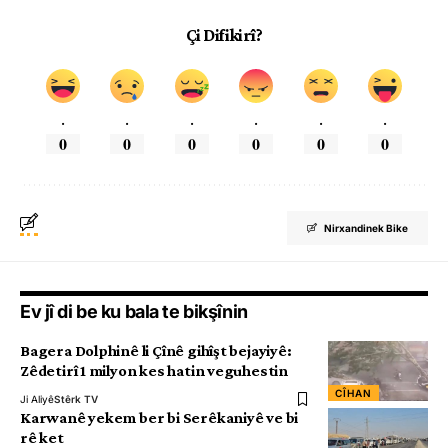
Çi Difikirî?
.
.
.
.
.
.
0
0
0
0
0
0
Nirxandinek Bike
Ev jî di be ku bala te bikşînin
Bagera Dolphinê li Çînê gihîşt bejayiyê:
Zêdetirî 1 milyon kes hatin veguhestin
CÎHAN
Ji Aliyê
Stêrk TV
Karwanê yekem ber bi Serêkaniyê ve bi
rê ket