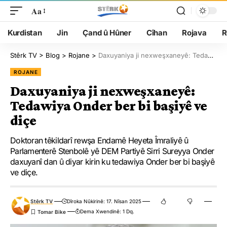
Aa
Kurdistan
Jin
Çand û Hûner
Cîhan
Rojava
R
Stêrk TV
>
Blog
>
Rojane
>
Daxuyaniya ji nexweşxaneyê: Tedawiya Onder ber bi başiyê ve diçe
ROJANE
Daxuyaniya ji nexweşxaneyê:
Tedawiya Onder ber bi başiyê ve
diçe
Doktoran têkildarî rewşa Endamê Heyeta Îmraliyê û
Parlamenterê Stenbolê yê DEM Partiyê Sirri Sureyya Onder
daxuyanî dan û diyar kirin ku tedawiya Onder ber bi başiyê
ve diçe.
Stêrk TV
Dîroka Nûkirinê: 17. Nîsan 2025
Dema Xwendinê: 1 Dq.