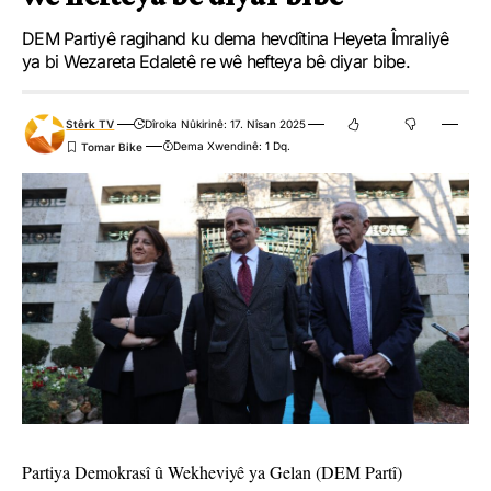
DEM Partiyê ragihand ku dema hevdîtina Heyeta Îmraliyê
ya bi Wezareta Edaletê re wê hefteya bê diyar bibe.
Stêrk TV
Dîroka Nûkirinê: 17. Nîsan 2025
Dema Xwendinê: 1 Dq.
Partiya Demokrasî û Wekheviyê ya Gelan (DEM Partî)