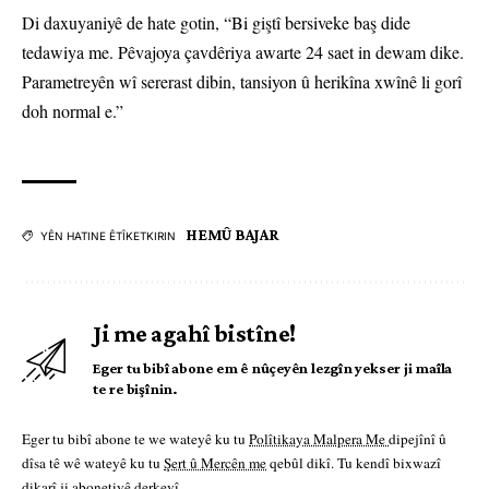
Di daxuyaniyê de hate gotin, “Bi giştî bersiveke baş dide
tedawiya me. Pêvajoya çavdêriya awarte 24 saet in dewam dike.
Parametreyên wî sererast dibin, tansiyon û herikîna xwînê li gorî
doh normal e.”
HEMÛ BAJAR
YÊN HATINE ÊTÎKETKIRIN
Ji me agahî bistîne!
Eger tu bibî abone em ê nûçeyên lezgîn yekser ji maîla
te re bişînin.
Eger tu bibî abone te we wateyê ku tu
Polîtikaya Malpera Me
dipejînî û
dîsa tê wê wateyê ku tu
Şert û Mercên me
qebûl dikî. Tu kendî bixwazî
dikarî ji abonetiyê derkevî