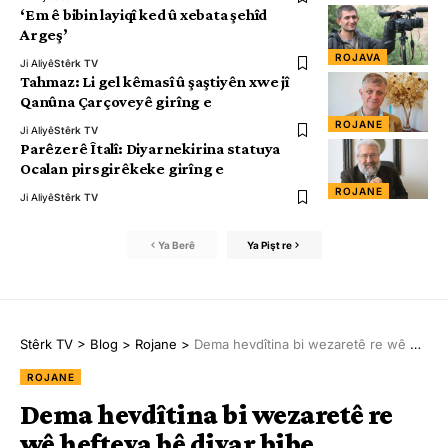
‘Em ê bibin layiqî ked û xebata şehîd
Argeş’
ROJAVA
Ji Aliyê
Stêrk TV
Tahmaz: Li gel kêmasî û şaştiyên xwe jî
Qanûna Çarçoveyê girîng e
ROJANE
Ji Aliyê
Stêrk TV
Parêzerê Îtalî: Diyarnekirina statuya
Ocalan pirsgirêkeke girîng e
ROJANE
Ji Aliyê
Stêrk TV
Ya Berê
Ya Pişt re
Stêrk TV
>
Blog
>
Rojane
>
Dema hevdîtina bi wezaretê re wê hefteya bê diyar bibe
ROJANE
Dema hevdîtina bi wezaretê re
wê hefteya bê diyar bibe