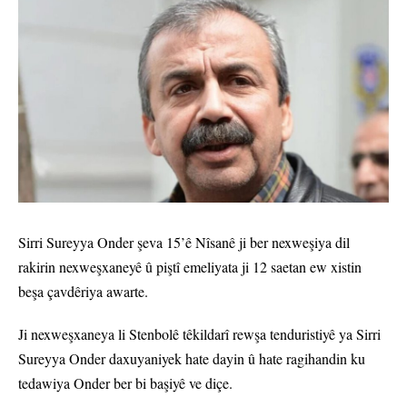
Sirri Sureyya Onder şeva 15’ê Nîsanê ji ber nexweşiya dil
rakirin nexweşxaneyê û piştî emeliyata ji 12 saetan ew xistin
beşa çavdêriya awarte.
Ji nexweşxaneya li Stenbolê têkildarî rewşa tenduristiyê ya Sirri
Sureyya Onder daxuyaniyek hate dayin û hate ragihandin ku
tedawiya Onder ber bi başiyê ve diçe.