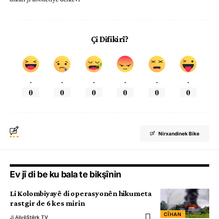
Çi Difikirî?
.
.
.
.
.
.
0
0
0
0
0
0
Nirxandinek Bike
Ev jî di be ku bala te bikşînin
Li Kolombiyayê di operasyonên hikumeta
rastgir de 6 kes mirin
CÎHAN
Ji Aliyê
Stêrk TV