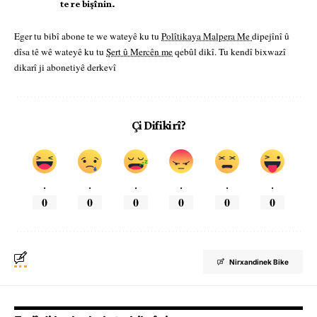
te re bişînin.
Eger tu bibî abone te we wateyê ku tu
Polîtikaya Malpera Me
dipejînî û
dîsa tê wê wateyê ku tu
Şert û Mercên me
qebûl dikî. Tu kendî bixwazî
dikarî ji abonetiyê derkevî
Çi Difikirî?
.
.
.
.
.
.
0
0
0
0
0
0
Nirxandinek Bike