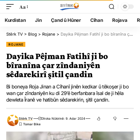
Aa
Kurdistan
Jin
Çand û Hûner
Cîhan
Rojava
R
Stêrk TV
>
Blog
>
Rojane
>
Dayika Pêjman Fatihî ji bo bîranîna çar zîndaniyên sêdarekirî şitil çandin
ROJANE
Dayika Pêjman Fatihî ji bo
bîranîna çar zîndaniyên
sêdarekirî şitil çandin
Bi boneya Roja Jinan a Cîhanî jinên kedkar û têkoşer ji bo
wan çar zîndaniyên ku di 29’ê berfanbara îsal de ji hêla
dewleta Îranê ve hatibûn sêdarekirin, şitil çandin.
Stêrk TV
Dîroka Nûkirinê: 9. Adar 2024