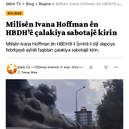
Stêrk TV
>
Blog
>
Rojane
>
Milîsên Ivana Hoffman ên HBDH’ê çalakiya sabotajê kirin
ROJANE
Milîsên Ivana Hoffman ên
HBDH’ê çalakiya sabotajê kirin
Milîsên Ivana Hoffman ên HBDH’ê li Îzmîrê li dijî depoya
febrîqeyê ayîdê faşîstan çalakiya sabotajê kirin.
Stêrk TV
Dîroka Nûkirinê: 9. Adar 2024