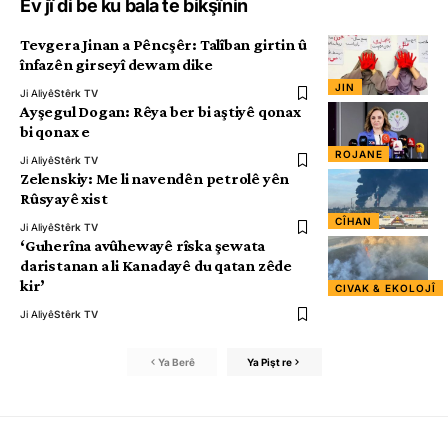
Ev jî di be ku bala te bikşînin
Tevgera Jinan a Pêncşêr: Talîban girtin û
înfazên girseyî dewam dike
JIN
Ji Aliyê
Stêrk TV
Ayşegul Dogan: Rêya ber bi aştiyê qonax
bi qonax e
ROJANE
Ji Aliyê
Stêrk TV
Zelenskiy: Me li navendên petrolê yên
Rûsyayê xist
CÎHAN
Ji Aliyê
Stêrk TV
‘Guherîna avûhewayê rîska şewata
daristanan a li Kanadayê du qatan zêde
kir’
CIVAK & EKOLOJÎ
Ji Aliyê
Stêrk TV
Ya Berê
Ya Pişt re