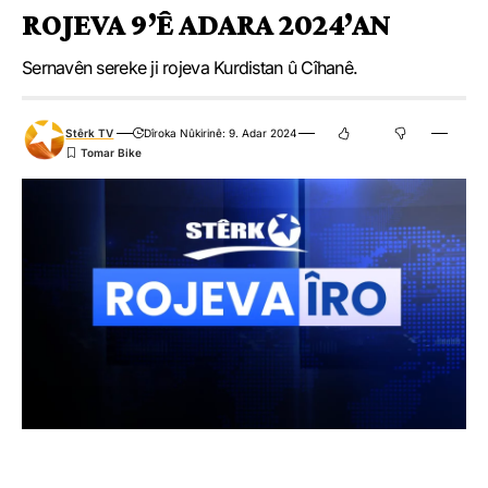
ROJEVA 9’Ê ADARA 2024’AN
Çi Difikirî?
Sernavên sereke ji rojeva Kurdistan û Cîhanê.
.
.
.
.
.
.
Stêrk TV
Dîroka Nûkirinê: 9. Adar 2024
0
0
0
0
0
0
Nirxandinek Bike