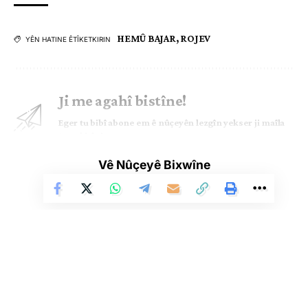
HEMÛ BAJAR
,
ROJEV
YÊN HATINE ÊTÎKETKIRIN
Ji me agahî bistîne!
Eger tu bibî abone em ê nûçeyên lezgîn yekser ji maîla
te re bişînin.
Vê Nûçeyê Bixwîne
Eger tu bibî abone te we wateyê ku tu
Polîtikaya Malpera Me
dipejînî û
dîsa tê wê wateyê ku tu
Şert û Mercên me
qebûl dikî. Tu kendî bixwazî
dikarî ji abonetiyê derkevî
Çi Difikirî?
Li Ser Şopa Heqîqetê