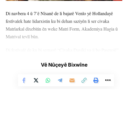
Di navbera 4 û 7’ê Nîsanê de li bajarê Venlo yê Hollandayê
festîvalek hate lidarxistin ku bi dehan saziyên li ser civaka
Matrîarkal dixebitin ên weke Matri Form, Akademiya Hagia û
Matrival tevlî bûn.
Di festîvalê de ku bi sernavê “Civaka Dayikî ya ji bo Paşerojê”
hate lidarxistin, di nava çar rojan de bi pespektîfa civaka dayikî
Vê Nûçeyê Bixwîne
gelek panel û komxebat hatin lidarxistin. Yek ji saziyên ku
beşdar bûn Akademiya Jineolojiyê bû.
Zêdeyî 600 jin, mêr û zarok tevlî festîvalê bûn. Jinan ji herêmên
cuda yên cîhanê û ji çandên xwe yên cuda, tecrûbeyên xwe
parve kirin.
Di festîvalê de ji bo cîhaneke ekolojîk, azadîparêz, wekhev û
aştiyane bang hate kirin. di roja duyemîn a festîvalê de fîlozof,
Li Ser Şopa Heqîqetê