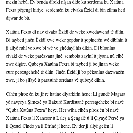
mezin hebû. Ev benda dîrokî nîşan dide ku serdema ku Xatûna
Fexra pêşengî kiriye, serdemên ku civaka Êzidî di bin zilma herî
dijwar de bû.
Xatûna Fexra di nav civaka Êzidî de weke xwedawend tê dîtin.
Bi taybetî jinên Êzidî xwe weke şopdar û şopînerên wê dibînin û
ji aliyê ruhî ve xwe bi wê ve girêdayî hîs dikin. Di bîranîna
civakî de weke parêzvana jinê, sembola zayînî û jiyana nû cihê
xwe digire. Qubeya Xatûna Fexra bi taybetî ji bo jinan weke
cure perestgehekê tê dîtin. Jinên Êzidî ji bo pêkanîna daxwazên
xwe, ji bo şîfayê û parastinê serdana vê qubeyê dikin.
Cihên pîroz ên ku jê re hatine diyarkirin hene: Li gundê Magara
yê navçeya Şirnexê ya Bakurê Kurdistanê perestgeheke bi navê
“Quba Xatûna Fexra” heye. Her wiha cihên pîroz ên bi navê
Xatûna Fexra li Xanesor û Laleş a Şengalê û li Çiyayê Persê ya
li Qestel Cindo ya li Efrînê jî hene. Ev der ji aliyê gelên li