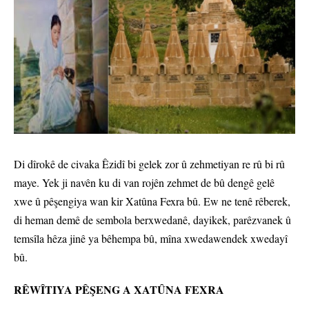
Di dîrokê de civaka Êzidî bi gelek zor û zehmetiyan re rû bi rû
maye. Yek ji navên ku di van rojên zehmet de bû dengê gelê
xwe û pêşengiya wan kir Xatûna Fexra bû. Ew ne tenê rêberek,
di heman demê de sembola berxwedanê, dayikek, parêzvanek û
temsîla hêza jinê ya bêhempa bû, mîna xwedawendek xwedayî
bû.
RÊWÎTIYA PÊŞENG A XATÛNA FEXRA