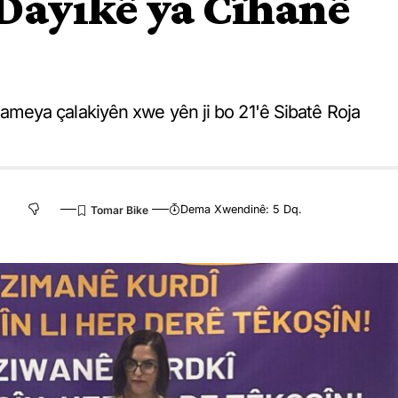
Dayikê ya Cîhanê
eya çalakiyên xwe yên ji bo 21'ê Sibatê Roja
Dema Xwendinê: 5 Dq.