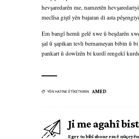
hevşaredarên me, namzetên hevşaredari
meclîsa giştî yên bajaran di asta pêşeng
Em bangî hemû gelê xwe û beşdarên xwe d
şal û şapikan tevli bernameyan bibin û bi
pankart û dowîzên bi kurdî rengekî kurd
AMED
YÊN HATINE ÊTÎKETKIRIN
Ji me agahî bist
Eger tu bibî abone em ê nûçeyên l