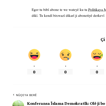
Eger tu bibî abone te we wateyê ku tu
Polîtikaya
dikî. Tu kendî bixwazî dikarî ji abonetiyê derkevî
Çi
.
.
.
0
0
0
NÛÇEYA BERÊ
Konferansa Îslama Demokratîk: Olê ji bo