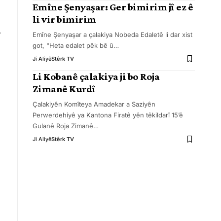
Emîne Şenyaşar: Ger bimirim jî ez ê
,
li vir bimirim
,
Emîne Şenyaşar a çalakiya Nobeda Edaletê li dar xist
got, "Heta edalet pêk bê û
…
Ji Aliyê
Stêrk TV
Li Kobanê çalakiya ji bo Roja
Zimanê Kurdî
Çalakiyên Komîteya Amadekar a Saziyên
Perwerdehiyê ya Kantona Firatê yên têkildarî 15’ê
Gulanê Roja Zimanê
…
Ji Aliyê
Stêrk TV