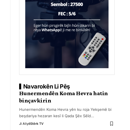
Navarokên Li Pêş
Hunermendên Koma Hevra hatin
binçavkirin
Hunermendên Koma Hevra yên ku roja Yekşemê bi
beşdariya hezaran kesî li Qada Şêx Sêîd
…
Ji Aliyê
Stêrk TV