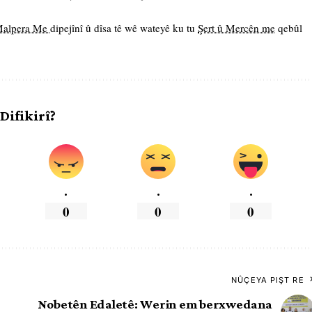
 Malpera Me
dipejînî û dîsa tê wê wateyê ku tu
Şert û Mercên me
qebûl
 Difikirî?
.
.
.
0
0
0
NÛÇEYA PIŞT RE
Nobetên Edaletê: Werin em berxwedana