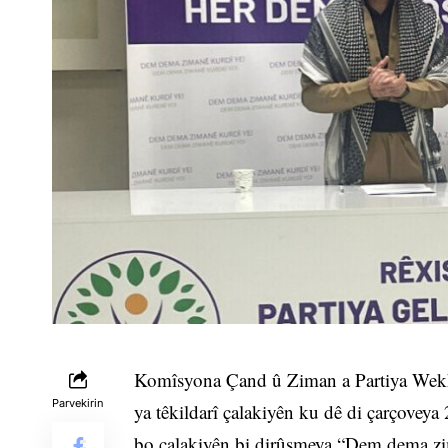
Komîsyona Çand û Ziman a Partiya Wek
Parvekirin
ya têkildarî çalakiyên ku dê di çarçoveya 
bo çalakiyên bi dirûşmeya “Dem dema zim