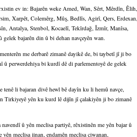
arxistin ev in: Bajarên weke Amed, Wan, Sêrt, Mêrdîn, Êlih
rsim, Xarpêt, Colemêrg, Mûş, Bedlîs, Agirî, Qers, Erdexan
în, Antalya, Stenbol, Kocaelî, Tekîrdağ, Îzmîr, Manîsa,
û gelek bajarên din û bi dehan navçeyên wan.
menterên me derbarê zimanê dayikê de, bi taybetî jî ji bo
rmî û perwerdehiya bi kurdî dê di parlementoyê de gelek
e tenê li bajaran divê hewl bê dayîn ku li hemû navçe,
n Tirkiyeyê yên ku kurd lê dijîn jî çalakiyên ji bo zimanê
avendî û yên meclisa partiyê, rêxistinên me yên bajar û
 yên meclisa jinan, endamên meclisa ciwanan,