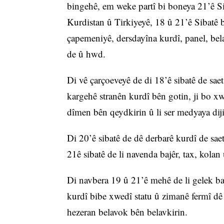
bingehê, em weke partî bi boneya 21’ê S
Kurdistan û Tirkiyeyê, 18 û 21’ê Sibatê
çapemeniyê, dersdayîna kurdî, panel, bel
de û hwd.
Di vê çarçoeveyê de di 18’ê sibatê de sae
kargehê stranên kurdî bên gotin, ji bo xw
dîmen bên qeydkirin û li ser medyaya diji
Di 20’ê sibatê de dê derbarê kurdî de sae
21ê sibatê de li navenda bajêr, tax, kola
Di navbera 19 û 21’ê mehê de li gelek ba
kurdî bibe xwedî statu û zimanê fermî d
hezeran belavok bên belavkirin.