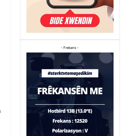
- Frekans -
a