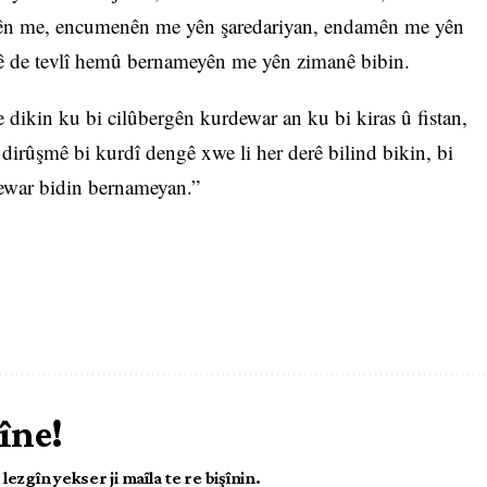
yên me, encumenên me yên şaredariyan, endamên me yên
iyê de tevlî hemû bernameyên me yên zimanê bibin.
ikin ku bi cilûbergên kurdewar an ku bi kiras û fistan,
 dirûşmê bi kurdî dengê xwe li her derê bilind bikin, bi
ewar bidin bernameyan.”
îne!
ezgîn yekser ji maîla te re bişînin.