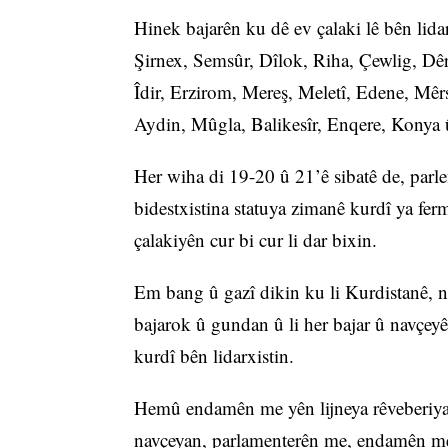
Hinek bajarên ku dê ev çalaki lê bên lid
Şirnex, Semsûr, Dîlok, Riha, Çewlig, Dê
Îdir, Erzirom, Mereş, Meletî, Edene, Mêrs
Aydin, Mûgla, Balikesîr, Enqere, Konya 
Her wiha di 19-20 û 21’ê sibatê de, parle
bidestxistina statuya zimanê kurdî ya fe
çalakiyên cur bi cur li dar bixin.
Em bang û gazî dikin ku li Kurdistanê, n
bajarok û gundan û li her bajar û navçeyê
kurdî bên lidarxistin.
Hemû endamên me yên lijneya rêveberiya n
navçeyan, parlamenterên me, endamên me