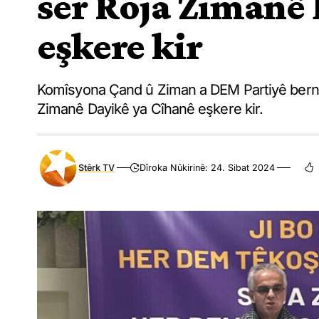
ser Roja Zimanê 
eşkere kir
Komîsyona Çand û Ziman a DEM Partiyê bernam
Zimanê Dayikê ya Cîhanê eşkere kir.
Stêrk TV
Dîroka Nûkirinê: 24. Sibat 2024