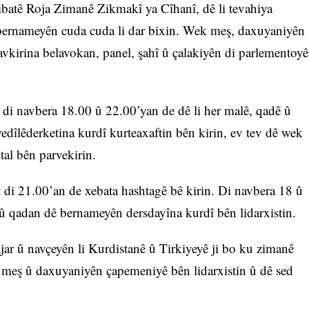
ibatê Roja Zimanê Zikmakî ya Cîhanî, dê li tevahiya
 bernameyên cuda cuda li dar bixin. Wek meş, daxuyaniyên
avkirina belavokan, panel, şahî û çalakiyên di parlementoyê
t di navbera 18.00 û 22.00’yan de dê li her malê, qadê û
edîlêderketina kurdî kurteaxaftin bên kirin, ev tev dê wek
tal bên parvekirin.
t di 21.00’an de xebata hashtagê bê kirin. Di navbera 18 û
n û qadan dê bernameyên dersdayîna kurdî bên lidarxistin.
jar û navçeyên li Kurdistanê û Tirkiyeyê ji bo ku zimanê
ê meş û daxuyaniyên çapemeniyê bên lidarxistin û dê sed