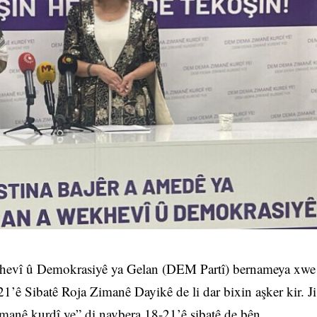
hevî û Demokrasiyê ya Gelan (DEM Partî) bernameya xwe
21’ê Sibatê Roja Zimanê Dayikê de li dar bixin aşker kir. Ji
anê kurdî ye” di navbera 18-21’ê sibatê de bên