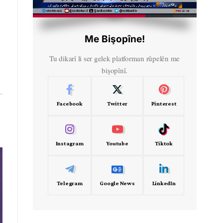
HD
00:57
Me Bişopîne!
Tu dikarî li ser gelek platforman rûpelên me
bişopînî.
Facebook
Twitter
Pinterest
Instagram
Youtube
Tiktok
Telegram
Google News
LinkedIn