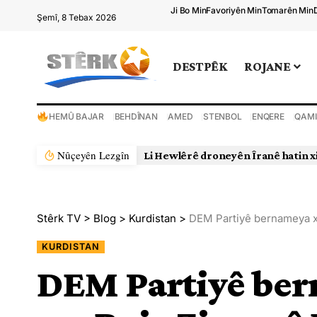
Ji Bo Min
Favoriyên Min
Tomarên Min
Şemî, 8 Tebax 2026
DESTPÊK
ROJANE
HEMÛ BAJAR
BEHDÎNAN
AMED
STENBOL
ENQERE
QAMI
Nûçeyên Lezgîn
Rejîma Îranê xwepêşanderek din bi
Stêrk TV
>
Blog
>
Kurdistan
>
DEM Partiyê bernameya xw
KURDISTAN
DEM Partiyê ber