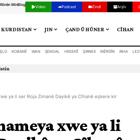
Dîtinên Min
Blog
Video
Podcast
Zindî
Arşîv
KURDISTAN
JIN
ÇAND Û HÛNER
CÎHAN
ŞLO
KOBANÊ
WAN
ŞENGAL
HESEKÊ
ŞIRNEX
MÊRDÎN
RIHA
LEZ
 darve kir
e ya li ser Roja Zimanê Dayikê ya Cîhanê eşkere kir
nameya xwe ya li