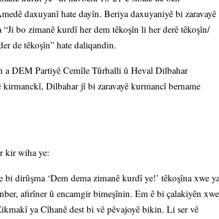
 Amedê daxuyanî hate dayîn. Beriya daxuyaniyê bi zaravayê
“Ji bo zimanê kurdî her dem têkoşîn li her derê têkoşîn/
der de têkoşîn” hate daliqandin.
a DEM Partiyê Cemîle Tûrhalli û Heval Dilbahar
yê kirmanckî, Dilbahar jî bi zaravayê kurmancî bername
 kir wiha ye:
e bi dirûşma ‘Dem dema zimanê kurdî ye!’ têkoşîna xwe y
nber, afirîner û encamgir bimeşînin. Em ê bi çalakiyên xwe
kmakî ya Cîhanê dest bi vê pêvajoyê bikin. Li ser vê