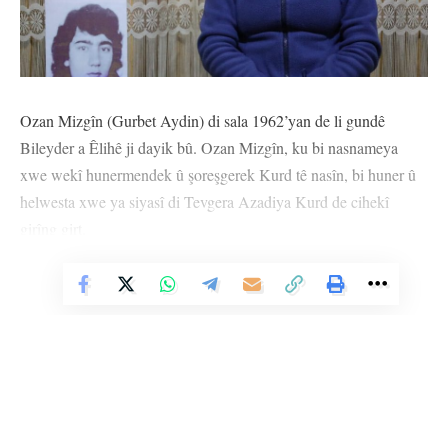
Ozan Mizgîn (Gurbet Aydin) di sala 1962’yan de li gundê
Bileyder a Êlihê ji dayik bû. Ozan Mizgîn, ku bi nasnameya
xwe wekî hunermendek û şoreşgerek Kurd tê nasîn, bi huner û
helwesta xwe ya siyasî di Tevgera Azadiya Kurd de cihekî
girîng girt.
Ozan Mizgîn di sala 1980’an de tevlî PKK’ê bû û yek ji jinên
Vê Nûçeyê Bixwîne
pêşîn ên ku ji Êlihê bû ku tevlî tevgerê bû. Wê li Geliyê Bekaa
ya Libnanê perwerde dît; paşê li Ewropa û herêma Kurdistanê
gelek berpirsiyarî girt ser milên xwe.
Ozan Mizgîn di çalakiyên çandî û hunerî de rolek pêşeng lîst û
beşdarî damezrandina rêxistinên girîng ên wekî Hunerkom û