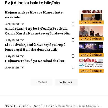
Ev jî di be ku bala te bikşînin
Hejmara nû ya Kovara Huner hate
weşandin
ÇAND Û HÛNER
Ji Aliyê
Stêrk TV
Amadekariyên ji bo 34’emîn Festîvala
Çanda Kurd a Navneteweyî bi dawî bûn
ÇAND Û HÛNER
Ji Aliyê
Stêrk TV
Li Festîvala Çand û Xwezayê ya Depê
banga aştî û civaka demokratîk
ÇAND Û HÛNER
Ji Aliyê
Stêrk TV
Hejmara Tebaxê ya Komînal derket
Ji Aliyê
Stêrk TV
ÇAND Û HÛNER
Ya Berê
Ya Pişt re
Stêrk TV
>
Blog
>
Çand û Hûner
>
Dîlan Sipêrtî: Ozan Mizgîn hunera xwe afirand