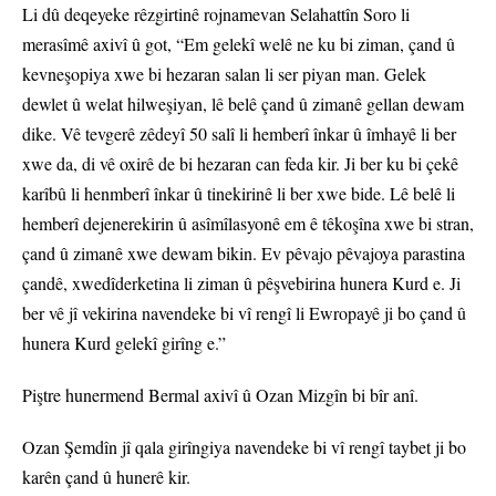
Li dû deqeyeke rêzgirtinê rojnamevan Selahattîn Soro li
merasîmê axivî û got, “Em gelekî welê ne ku bi ziman, çand û
kevneşopiya xwe bi hezaran salan li ser piyan man. Gelek
dewlet û welat hilweşiyan, lê belê çand û zimanê gellan dewam
dike. Vê tevgerê zêdeyî 50 salî li hemberî înkar û îmhayê li ber
xwe da, di vê oxirê de bi hezaran can feda kir. Ji ber ku bi çekê
karîbû li henmberî înkar û tinekirinê li ber xwe bide. Lê belê li
hemberî dejenerekirin û asîmîlasyonê em ê têkoşîna xwe bi stran,
çand û zimanê xwe dewam bikin. Ev pêvajo pêvajoya parastina
çandê, xwedîderketina li ziman û pêşvebirina hunera Kurd e. Ji
ber vê jî vekirina navendeke bi vî rengî li Ewropayê ji bo çand û
hunera Kurd gelekî girîng e.”
Piştre hunermend Bermal axivî û Ozan Mizgîn bi bîr anî.
Ozan Şemdîn jî qala girîngiya navendeke bi vî rengî taybet ji bo
karên çand û hunerê kir.