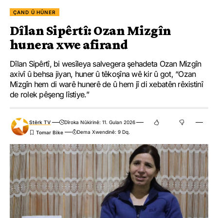
ÇAND Û HÛNER
Dîlan Sipêrtî: Ozan Mizgîn
hunera xwe afirand
Dîlan Sipêrtî, bi wesîleya salvegera şehadeta Ozan Mizgîn
axivî û behsa jiyan, huner û têkoşîna wê kir û got, “Ozan
Mizgîn hem di warê hunerê de û hem jî di xebatên rêxistinî
de rolek pêşeng lîstiye.”
Stêrk TV
Dîroka Nûkirinê: 11. Gulan 2026
Dema Xwendinê: 9 Dq.