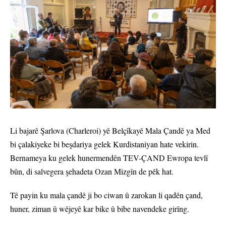
Li bajarê Şarlova (Charleroi) yê Belçîkayê Mala Çandê ya Med
bi çalakiyeke bi beşdariya gelek Kurdistaniyan hate vekirin.
Bernameya ku gelek hunermendên TEV-ÇAND Ewropa tevlî
bûn, di salvegera şehadeta Ozan Mizgîn de pêk hat.
Tê payin ku mala çandê ji bo ciwan û zarokan li qadên çand,
huner, ziman û wêjeyê kar bike û bibe navendeke girîng.