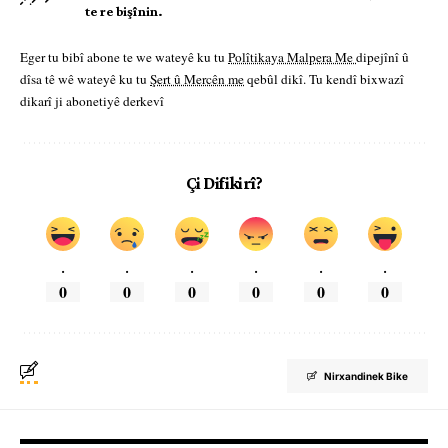
te re bişînin.
Eger tu bibî abone te we wateyê ku tu
Polîtikaya Malpera Me
dipejînî û
dîsa tê wê wateyê ku tu
Şert û Mercên me
qebûl dikî. Tu kendî bixwazî
dikarî ji abonetiyê derkevî
Çi Difikirî?
.
.
.
.
.
.
0
0
0
0
0
0
Nirxandinek Bike