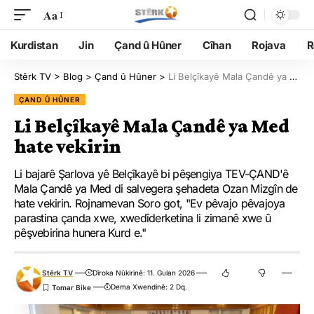
Aa
Kurdistan
Jin
Çand û Hûner
Cîhan
Rojava
R
Stêrk TV
>
Blog
>
Çand û Hûner
>
Li Belçîkayê Mala Çandê ya Med hate vekirin
ÇAND Û HÛNER
Li Belçîkayê Mala Çandê ya Med
hate vekirin
Li bajarê Şarlova yê Belçîkayê bi pêşengiya TEV-ÇAND'ê
Mala Çandê ya Med di salvegera şehadeta Ozan Mizgîn de
hate vekirin. Rojnamevan Soro got, "Ev pêvajo pêvajoya
parastina çanda xwe, xwedîderketina li zimanê xwe û
pêşvebirina hunera Kurd e."
Stêrk TV
Dîroka Nûkirinê: 11. Gulan 2026
Dema Xwendinê: 2 Dq.