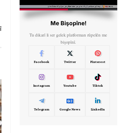
HD
00:39
Me Bişopîne!
î
Tu dikarî li ser gelek platforman rûpelên me
bişopînî.
Facebook
Twitter
Pinterest
Instagram
Youtube
Tiktok
Telegram
Google News
LinkedIn