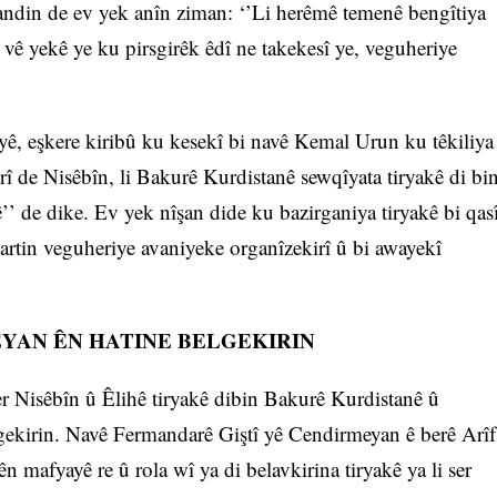
andin de ev yek anîn ziman: ‘’Li herêmê temenê bengîtiya
ê vê yekê ye ku pirsgirêk êdî ne takekesî ye, veguheriye
, eşkere kiribû ku kesekî bi navê Kemal Urun ku têkiliya
serî de Nisêbîn, li Bakurê Kurdistanê sewqîyata tiryakê di bi
yê’’ de dike. Ev yek nîşan dide ku bazirganiya tiryakê bi qas
artin veguheriye avaniyeke organîzekirî û bi awayekî
YAN ÊN HATINE BELGEKIRIN
ser Nisêbîn û Êlihê tiryakê dibin Bakurê Kurdistanê û
elgekirin. Navê Fermandarê Giştî yê Cendirmeyan ê berê Arîf
ên mafyayê re û rola wî ya di belavkirina tiryakê ya li ser