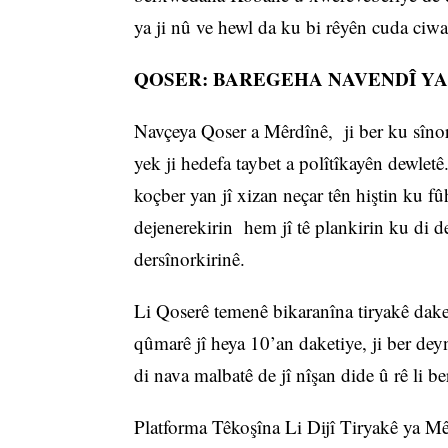
ya ji nû ve hewl da ku bi rêyên cuda ciw
QOSER: BAREGEHA NAVENDÎ YA
Navçeya Qoser a Mêrdînê, ji ber ku sînor
yek ji hedefa taybet a polîtîkayên dewlet
koçber yan jî xizan neçar tên hiştin ku f
dejenerekirin hem jî tê plankirin ku di 
dersînorkirinê.
Li Qoserê temenê bikaranîna tiryakê dake
qûmarê jî heya 10’an daketiye, ji ber d
di nava malbatê de jî nîşan dide û rê li be
Platforma Têkoşîna Li Dijî Tiryakê ya Mê