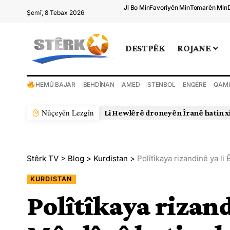
Ji Bo Min
Favoriyên Min
Tomarên Min
Şemî, 8 Tebax 2026
DESTPÊK
ROJANE
HEMÛ BAJAR
BEHDÎNAN
AMED
STENBOL
ENQERE
QAMI
Nûçeyên Lezgîn
Li Hewlêrê droneyên Îranê hatin x
Stêrk TV
>
Blog
>
Kurdistan
>
Polîtîkaya rizandinê ya li 
KURDISTAN
Polîtîkaya rizand