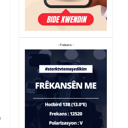
- Frekans -
n