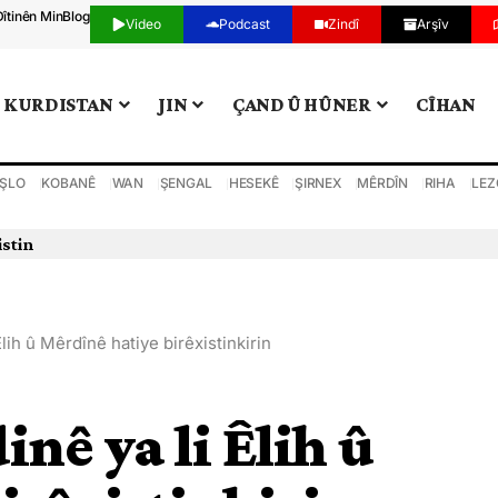
Dîtinên Min
Blog
Video
Podcast
Zindî
Arşîv
KURDISTAN
JIN
ÇAND Û HÛNER
CÎHAN
ŞLO
KOBANÊ
WAN
ŞENGAL
HESEKÊ
ŞIRNEX
MÊRDÎN
RIHA
LEZ
istin
Êlih û Mêrdînê hatiye birêxistinkirin
inê ya li Êlih û