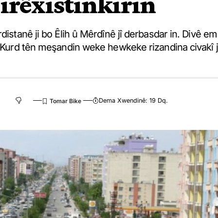
irêxistinkirin
distanê ji bo Êlih û Mêrdînê jî derbasdar in. Divê em
n Kurd tên meşandin weke hewkeke rizandina civakî j
Dema Xwendinê: 19 Dq.