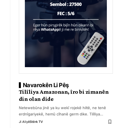
Navarokên Li Pêş
Tilîliya Amazonan, îro bi zimanên
din olan dide
Netewebûna jinê ya ku wekî rojekê hiltê, ne tenê
erdnîgariyekê, hemû cîhanê germ dike. Tilîliya
…
Ji Aliyê
Stêrk TV