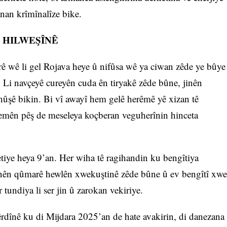
anan krîmînalîze bike.
 HILWEŞÎNÊ
ê wê li gel Rojava heye û nifûsa wê ya ciwan zêde ye bûye
ê. Li navçeyê cureyên cuda ên tiryakê zêde bûne, jinên
ûhûşê bikin. Bi vî awayî hem gelê herêmê yê xizan tê
demên pêş de meseleya koçberan veguherînin hinceta
tiye heya 9’an. Her wiha tê ragihandin ku bengîtiya
eynên qûmarê hewlên xwekuştinê zêde bûne û ev bengîtî xwe
r tundiya li ser jin û zarokan vekiriye.
rdînê ku di Mijdara 2025’an de hate avakirin, di danezana