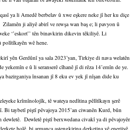
 qasî ya li Amedê berbelav û xwe eşkere neke jî her ku diçe
. Zilamên ji aliyê abirî ve rewşa wan baş e; li pavyon û
 weke ‘’eskort’’ tên binavkirin dikevin têkiliyê. Li
 û polîtîkayên wê hene.
irî yên Gerdûnî ya sala 2023’yan, Tirkiye di nava welatên
 yekemîn e û li seranserê cîhanê jî di rêza 14’emîn de ye.
a bazirganiya însanan jî 8 eku ev yek jî nîşan dide ku
leyeke krîmînolojîk, tê wateya nedîtina pêlîtîkayn şerê
lî. Bi taybetî piştî pêvajoya 2015’an ciwanên Kurd, bûn
ên dewletê. Dewletê piştî berxwedana civakî ya di pêvajoyê
rkete holê, bi armanca astengkirina derketina vê enerjiyê