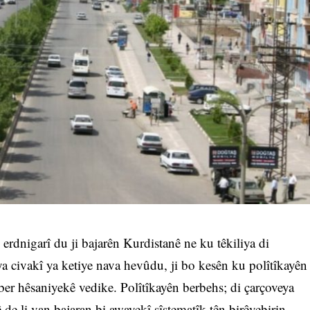
 erdnigarî du ji bajarên Kurdistanê ne ku têkiliya di
a civakî ya ketiye nava hevûdu, ji bo kesên ku polîtîkayên
i ber hêsaniyekê vedike. Polîtîkayên berbehs; di çarçoveya
ê de li van bajaran bi awayekî sîstematîk tên birêvebirin.