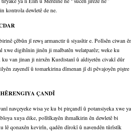
 tiryakê ya li Êlih û Mêrdînê ne ‘’sûcên jirêzê ne’’
in kontrola dewletê de ne.
ÛCDAR
inê çêbûn jî rewş armanctir û siyasîtir e. Polîsên ciwan ê
tal xwe digihînin jinên ji malbatên welatparêz; weke ku
n ku van jinan ji nirxên Kurdistanî û aîdiyetên civakî dûr
ilyên zayendî û tomarkirina dîmenan jî di pêvajoyên piştre
CIHÊRENGIYA ÇANDÎ
yanî navçeyeke wisa ye ku bi pirçandî û potansiyeka xwe ya
 tabloya xuya dike, polîtîkayên ihmalkirin ên dewletê bi
ku lê qonaxên kevirîn, qadên dîrokî û navendên tûrîstîk