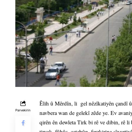
Êlih û Mêrdîn, li gel nêzîkatiyên çandî û
Parvekirin
navbera wan de gelekî zêde ye. Ev avaniy
qirên ên dewleta Tirk bi rê ve dibin, rê l
tiryak, fûhûş, çetebûn, ferzkirina sîxurtiy