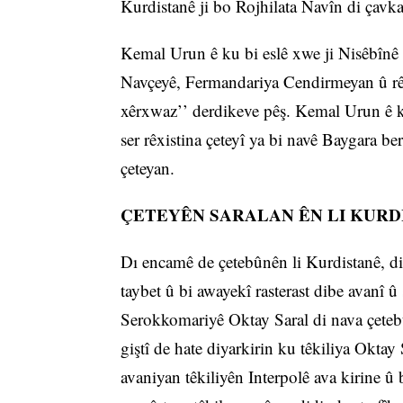
Kurdistanê ji bo Rojhilata Navîn di çavka
Kemal Urun ê ku bi eslê xwe ji Nisêbînê y
Navçeyê, Fermandariya Cendirmeyan û rêv
xêrxwaz’’ derdikeve pêş. Kemal Urun ê ku b
ser rêxistina çeteyî ya bi navê Baygara b
çeteyan.
ÇETEYÊN SARALAN ÊN LI KURD
Dı encamê de çetebûnên li Kurdistanê, dib
taybet û bi awayekî rasterast dibe avanî 
Serokkomariyê Oktay Saral di nava çetebû
giştî de hate diyarkirin ku têkiliya Oktay
avaniyan têkiliyên Interpolê ava kirine û b