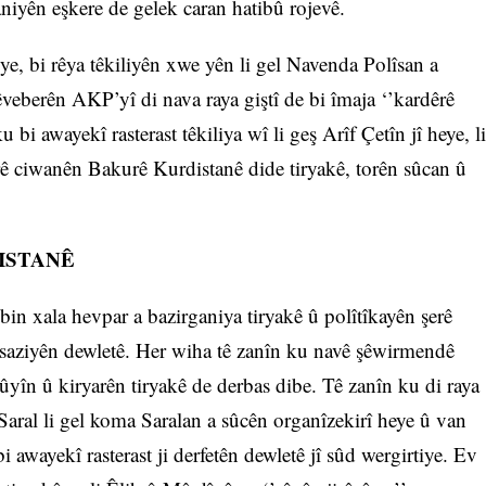
niyên eşkere de gelek caran hatibû rojevê.
e, bi rêya têkiliyên xwe yên li gel Navenda Polîsan a
eberên AKP’yî di nava raya giştî de bi îmaja ‘’kardêrê
i awayekî rasterast têkiliya wî li geş Arîf Çetîn jî heye, li
erê ciwanên Bakurê Kurdistanê dide tiryakê, torên sûcan û
ISTANÊ
in xala hevpar a bazirganiya tiryakê û polîtîkayên şerê
û saziyên dewletê. Her wiha tê zanîn ku navê şêwirmendê
yîn û kiryarên tiryakê de derbas dibe. Tê zanîn ku di raya
 Saral li gel koma Saralan a sûcên organîzekirî heye û van
i awayekî rasterast ji derfetên dewletê jî sûd wergirtiye. Ev