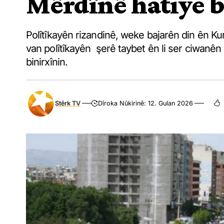
Mêrdînê hatiye b
Polîtîkayên rizandinê, weke bajarên din ên Kur
van polîtîkayên şerê taybet ên li ser ciwanê
binirxînin.
Stêrk TV
Dîroka Nûkirinê: 12. Gulan 2026