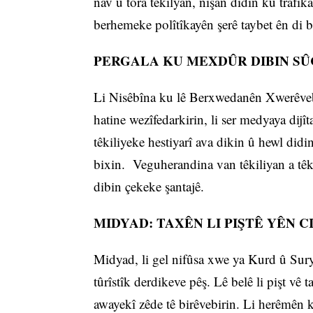
nav û tora têkilyan, nîşan didin ku trafîka
berhemeke polîtîkayên şerê taybet ên di b
PERGALA KU MEXDÛR DIBIN S
Li Nisêbîna ku lê Berxwedanên Xwerêvebir
hatine wezîfedarkirin, li ser medyaya dijî
têkiliyeke hestiyarî ava dikin û hewl didi
bixin. Veguherandina van têkiliyan a têk
dibin çekeke şantajê.
MIDYAD: TAXÊN LI PIŞTÊ YÊN 
Midyad, li gel nifûsa xwe ya Kurd û Sur
tûrîstîk derdikeve pêş. Lê belê li pişt vê
awayekî zêde tê birêvebirin. Li herêmên 