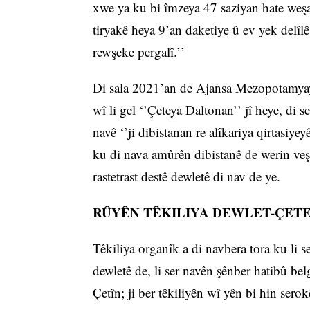
xwe ya ku bi îmzeya 47 saziyan hate weş
tiryakê heya 9’an daketiye û ev yek delîl
rewşeke pergalî.’’
Di sala 2021’an de Ajansa Mezopotamyayê
wî li gel ‘’Çeteya Daltonan’’ jî heye, di 
navê ‘’ji dibistanan re alîkariya qirtasiye
ku di nava amûrên dibistanê de werin veş
rastetrast destê dewletê di nav de ye.
RÛYÊN TÊKILIYA DEWLET-ÇETE
Têkiliya organîk a di navbera tora ku li 
dewletê de, li ser navên şênber hatibû b
Çetîn; ji ber têkiliyên wî yên bi hin serok