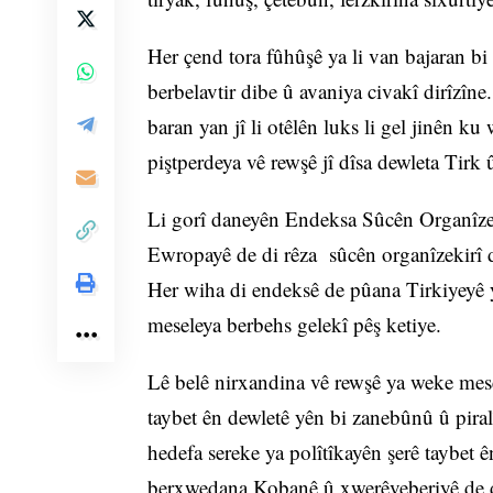
Her çend tora fûhûşê ya li van bajaran bi
berbelavtir dibe û avaniya civakî dirîzîne
baran yan jî li otêlên luks li gel jinên ku
piştperdeya vê rewşê jî dîsa dewleta Tirk
Li gorî daneyên Endeksa Sûcên Organîzek
Ewropayê de di rêza sûcên organîzekirî de
Her wiha di endeksê de pûana Tirkiyeyê y
meseleya berbehs gelekî pêş ketiye.
Lê belê nirxandina vê rewşê ya weke mese
taybet ên dewletê yên bi zanebûnû û pira
hedefa sereke ya polîtîkayên şerê taybet 
berxwedana Kobanê û xwerêveberiyê de de