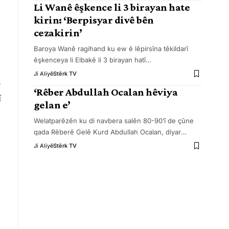
Li Wanê êşkence li 3 birayan hate
kirin: ‘Berpisyar divê bên
cezakirin’
Baroya Wanê ragihand ku ew ê lêpirsîna têkildarî
êşkenceya li Elbakê li 3 birayan hatî
…
Ji Aliyê
Stêrk TV
n
‘Rêber Abdullah Ocalan hêviya
î
gelan e’
Welatparêzên ku di navbera salên 80-90’î de çûne
qada Rêberê Gelê Kurd Abdullah Ocalan, diyar
…
Ji Aliyê
Stêrk TV