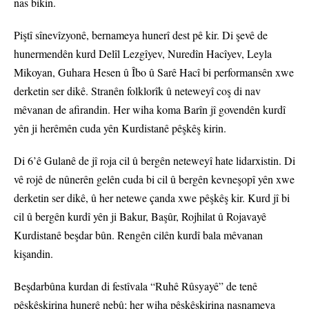
nas bikin.
Piştî sînevîzyonê, bernameya hunerî dest pê kir. Di şevê de
hunermendên kurd Delîl Lezgîyev, Nuredîn Hacîyev, Leyla
Mikoyan, Guhara Hesen û Îbo û Sarê Hacî bi performansên xwe
derketin ser dikê. Stranên folklorîk û neteweyî coş di nav
mêvanan de afirandin. Her wiha koma Barîn jî govendên kurdî
yên ji herêmên cuda yên Kurdistanê pêşkêş kirin.
Di 6’ê Gulanê de jî roja cil û bergên neteweyî hate lidarxistin. Di
vê rojê de nûnerên gelên cuda bi cil û bergên kevneşopî yên xwe
derketin ser dikê, û her netewe çanda xwe pêşkêş kir. Kurd jî bi
cil û bergên kurdî yên ji Bakur, Başûr, Rojhilat û Rojavayê
Kurdistanê beşdar bûn. Rengên cilên kurdî bala mêvanan
kişandin.
Beşdarbûna kurdan di festîvala “Ruhê Rûsyayê” de tenê
pêşkêşkirina hunerê nebû; her wiha pêşkêşkirina nasnameya