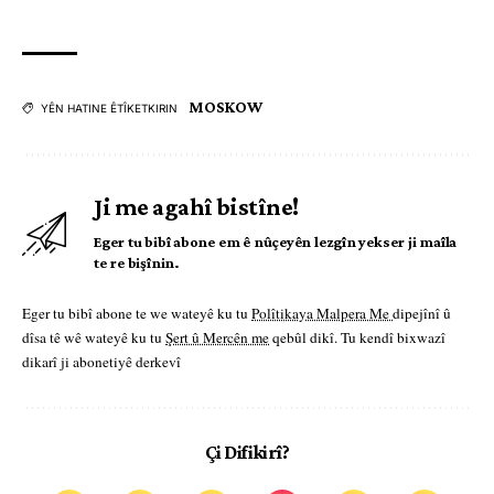
MOSKOW
YÊN HATINE ÊTÎKETKIRIN
Ji me agahî bistîne!
Eger tu bibî abone em ê nûçeyên lezgîn yekser ji maîla
te re bişînin.
Eger tu bibî abone te we wateyê ku tu
Polîtikaya Malpera Me
dipejînî û
dîsa tê wê wateyê ku tu
Şert û Mercên me
qebûl dikî. Tu kendî bixwazî
dikarî ji abonetiyê derkevî
Çi Difikirî?