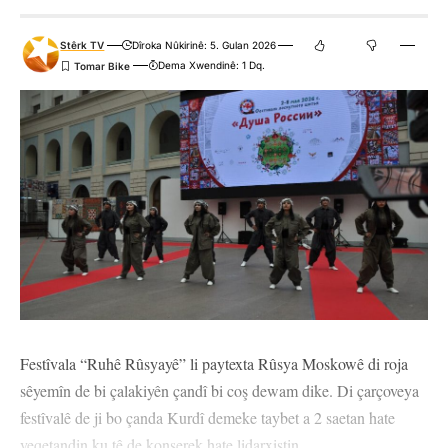
Stêrk TV
Dîroka Nûkirinê: 5. Gulan 2026
Dema Xwendinê: 1 Dq.
Festîvala “Ruhê Rûsyayê” li paytexta Rûsya Moskowê di roja
sêyemîn de bi çalakiyên çandî bi coş dewam dike. Di çarçoveya
festîvalê de ji bo çanda Kurdî demeke taybet a 2 saetan hate
veqetandin ku tê de konserek hate lidarxistin.