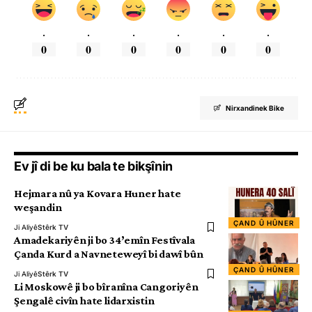
.
.
.
.
.
.
0
0
0
0
0
0
Nirxandinek Bike
Ev jî di be ku bala te bikşînin
Hejmara nû ya Kovara Huner hate
weşandin
ÇAND Û HÛNER
Ji Aliyê
Stêrk TV
Amadekariyên ji bo 34’emîn Festîvala
Çanda Kurd a Navneteweyî bi dawî bûn
ÇAND Û HÛNER
Ji Aliyê
Stêrk TV
Li Moskowê ji bo bîranîna Cangoriyên
Şengalê civîn hate lidarxistin