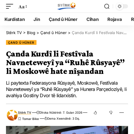
Aa
Kurdistan
Jin
Çand û Hûner
Cîhan
Rojava
R
Stêrk TV
>
Blog
>
Çand û Hûner
>
Çanda Kurdî li Festîvala Navneteweyî ya “Ruhê Rûsyayê” li Moskowê hate nîşandan
ÇAND Û HÛNER
Çanda Kurdî li Festîvala
Navneteweyî ya “Ruhê Rûsyayê”
li Moskowê hate nîşandan
Li paytexta Federasyona Rûsyayê, Moskowê, Festîvala
Navneteweyî ya “Ruhê Rûsyayê” ya Hunera Parçedoziyê, li
avahiya Gostiny Dvor tê lidarxistin.
Stêrk TV
Dîroka Nûkirinê: 7. Gulan 2026
Dema Xwendinê: 3 Dq.