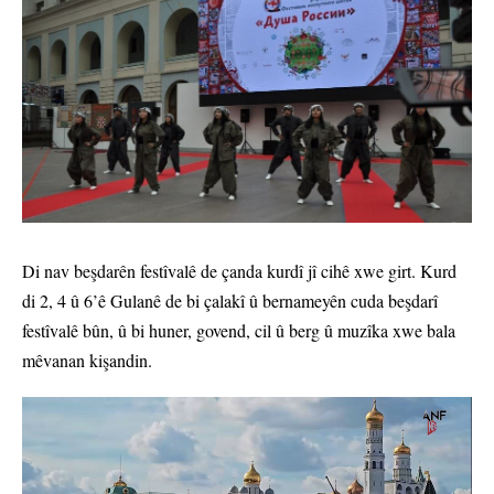
Di nav beşdarên festîvalê de çanda kurdî jî cihê xwe girt. Kurd
di 2, 4 û 6’ê Gulanê de bi çalakî û bernameyên cuda beşdarî
festîvalê bûn, û bi huner, govend, cil û berg û muzîka xwe bala
mêvanan kişandin.