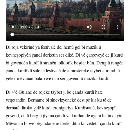
Di roja vekirinê ya festîvalê de, hemû gel bi muzîk û
kevneşopiyên çandî derketin ser dikê. Di vê çarçoveyê de jî kurd
bi govendên kurdî û stranên folklorîk beşdar bûn. Deng û rengên
çanda kurdî di salona festîvalê de atmosfereke taybet afirand, û
gelek mêvanan bala xwe dan ser govend û muzîka kurdî.
Di 4’ê Gulanê de rojeke taybet ji bo çanda kurdî hate
veqetandin. Bername bi sînevîzyonekê dest pê kir ku tê de
derbarê dîroka gelê kurd, erdnîgariya Kurdistanê, kevneşopî,
govend, cil û berg û jiyana çandî ya kurdan de agahî hatin dayîn.
Mêvanan bi wê pêşandanê re derfet dîtin ku zêdetir çanda kurdî