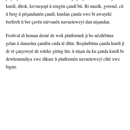
kurdî, dîrok, kevneşopî û rengên çandî bû. Bi muzîk, govend, cil
û berg û pêşandanên çandî, kurdan çanda xwe bi awayekî
berfireh li ber çavên mêvanên navneteweyî dan nîşandan.
Festîval di heman demê de wek platformek ji bo nêzîkbûna
gelan û danasîna çandên cuda tê dîtin. Beşdarbûna çanda kurdî jî
di vê çarçoveyê de roleke girîng lîst, û nîşan da ku çanda kurdî bi
dewlemendiya xwe dikare li platformên navneteweyî cihê xwe
bigire.