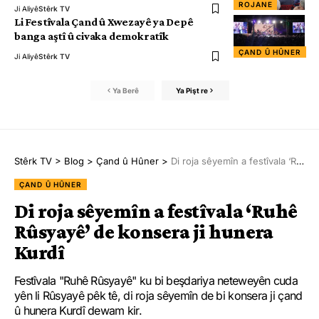
ROJANE
Ji Aliyê
Stêrk TV
Li Festîvala Çand û Xwezayê ya Depê
banga aştî û civaka demokratîk
ÇAND Û HÛNER
Ji Aliyê
Stêrk TV
Ya Berê
Ya Pişt re
Stêrk TV
>
Blog
>
Çand û Hûner
>
Di roja sêyemîn a festîvala ‘Ruhê Rûsyayê’ de konsera ji hunera Kurdî
ÇAND Û HÛNER
Di roja sêyemîn a festîvala ‘Ruhê
Rûsyayê’ de konsera ji hunera
Kurdî
Festîvala "Ruhê Rûsyayê" ku bi beşdariya neteweyên cuda
yên li Rûsyayê pêk tê, di roja sêyemîn de bi konsera ji çand
û hunera Kurdî dewam kir.