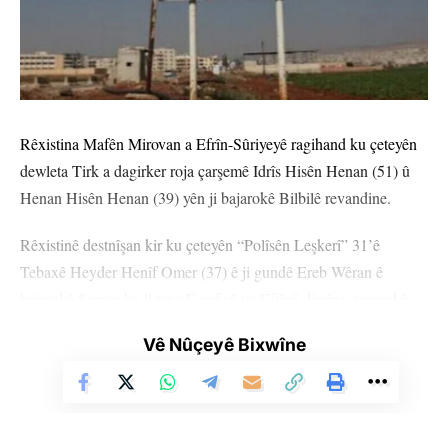
Nirxandinek Bike
Rêxistina Mafên Mirovan a Efrîn-Sûriyeyê ragihand ku çeteyên
dewleta Tirk a dagirker roja çarşemê Idrîs Hisên Henan (51) û
Henan Hisên Henan (39) yên ji bajarokê Bilbilê revandine.
Rêxistinê destnîşan kir ku çeteyên “Polîsên Leşkerî” 31’ê
Tebaxê Heyder Henîf Omer (37) ê ji gundê Ereb Wêran ê
bajarokê Şeraye ku li taxa Eşrefiyê ya Efrînê dimîne, revand û
bir cihekî nediyar.
Vê Nûçeyê Bixwîne
Li gorî rêxistinê çeteyên Sultan Murad jî 1’ê Îlonê Nûrî Mûsa
Mûsa ê ji bajarê Efrînê revandiye.