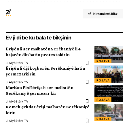
Nirxandinek Bike
Ev jî di be ku bala te bikşînin
Êrîşên li ser malbatên Serêkaniyê li 4
bajarên din hatin protestokirin
ROJAVA
Ji Aliyê
Stêrk TV
Êrîşên li dijî koçberên Serêkaniyê hatin
şermezarkirin
ROJAVA
Ji Aliyê
Stêrk TV
Mazlûm Ebdî êrîşa li ser malbatên
Serêkaniyê şermezar kir
ROJAVA
Ji Aliyê
Stêrk TV
Komek çekdar êrîşî malbatên Serêkaniyê
kirin
ROJAVA
Ji Aliyê
Stêrk TV