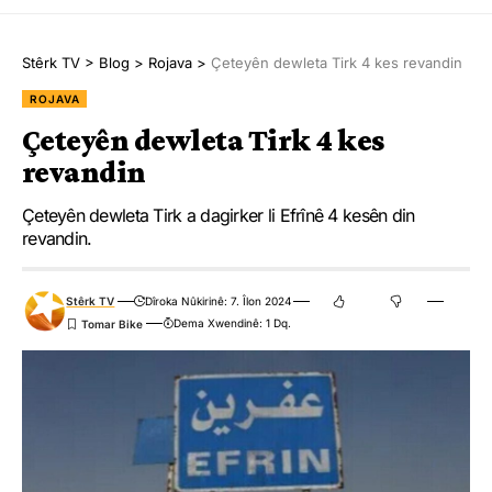
Stêrk TV
>
Blog
>
Rojava
>
Çeteyên dewleta Tirk 4 kes revandin
Ji me agahî bistîne!
ROJAVA
Eger tu bibî abone em ê nûçeyên lezgîn yekser ji maîla
te re bişînin.
Çeteyên dewleta Tirk 4 kes
revandin
Eger tu bibî abone te we wateyê ku tu
Polîtikaya Malpera Me
dipejînî û
dîsa tê wê wateyê ku tu
Şert û Mercên me
qebûl dikî. Tu kendî bixwazî
Çeteyên dewleta Tirk a dagirker li Efrînê 4 kesên din
dikarî ji abonetiyê derkevî
revandin.
Stêrk TV
Dîroka Nûkirinê: 7. Îlon 2024
Çi Difikirî?
Dema Xwendinê: 1 Dq.
.
.
.
.
.
.
0
0
0
0
0
0