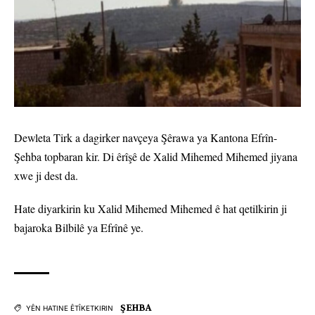
Dewleta Tirk a dagirker navçeya Şêrawa ya Kantona Efrîn-
Şehba topbaran kir. Di êrîşê de Xalid Mihemed Mihemed jiyana
xwe ji dest da.
Hate diyarkirin ku Xalid Mihemed Mihemed ê hat qetilkirin ji
bajaroka Bilbilê ya Efrînê ye.
ŞEHBA
YÊN HATINE ÊTÎKETKIRIN