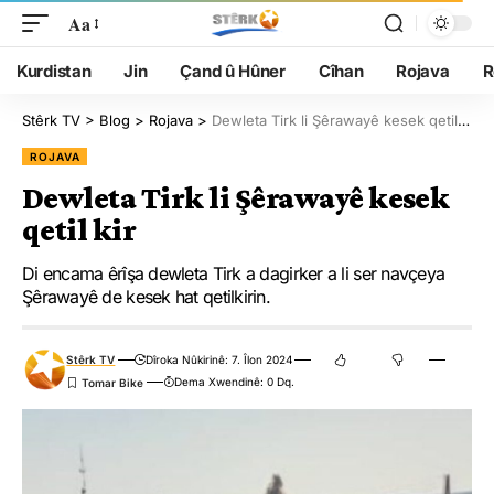
Aa
Kurdistan
Jin
Çand û Hûner
Cîhan
Rojava
R
Stêrk TV
>
Blog
>
Rojava
>
Dewleta Tirk li Şêrawayê kesek qetil kir
ROJAVA
Dewleta Tirk li Şêrawayê kesek
qetil kir
Di encama êrîşa dewleta Tirk a dagirker a li ser navçeya
Şêrawayê de kesek hat qetilkirin.
Stêrk TV
Dîroka Nûkirinê: 7. Îlon 2024
Dema Xwendinê: 0 Dq.