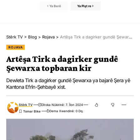
Ya Berê
Ya Pişt re
Stêrk TV
>
Blog
>
Rojava
>
Artêşa Tirk a dagirker gundê Şewarxa topbaran kir
ROJAVA
Artêşa Tirk a dagirker gundê
Şewarxa topbaran kir
Dewleta Tirk a dagirker gundê Şewarxa ya bajarê Şera yê
Kantona Efrîn-Şehbayê xist.
Stêrk TV
Dîroka Nûkirinê: 7. Îlon 2024
Dema Xwendinê: 0 Dq.