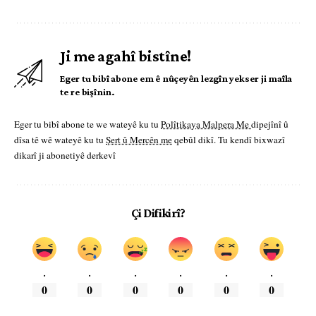
Ji me agahî bistîne!
Eger tu bibî abone em ê nûçeyên lezgîn yekser ji maîla
te re bişînin.
Eger tu bibî abone te we wateyê ku tu
Polîtikaya Malpera Me
dipejînî û
dîsa tê wê wateyê ku tu
Şert û Mercên me
qebûl dikî. Tu kendî bixwazî
dikarî ji abonetiyê derkevî
Çi Difikirî?
.
.
.
.
.
.
0
0
0
0
0
0