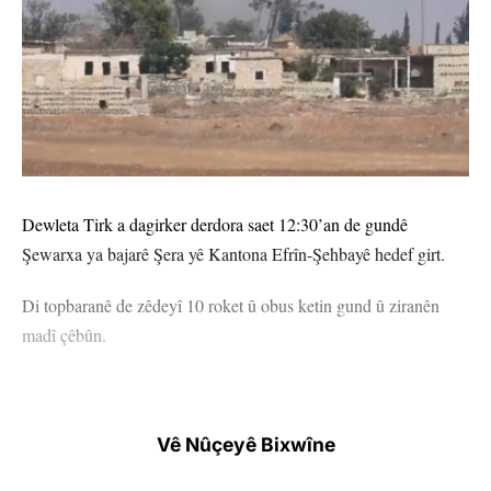
Dewleta Tirk a dagirker derdora saet 12:30’an de gundê
Şewarxa ya bajarê Şera yê Kantona Efrîn-Şehbayê hedef girt.
Di topbaranê de zêdeyî 10 roket û obus ketin gund û ziranên
madî çêbûn.
Vê Nûçeyê Bixwîne
ŞEHBA
YÊN HATINE ÊTÎKETKIRIN