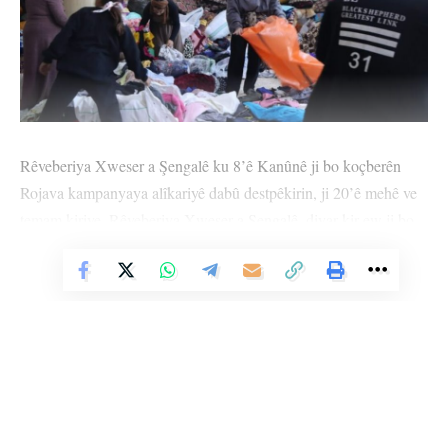
Rêveberiya Xweser a Şengalê ku 8’ê Kanûnê ji bo koçberên
Rojava kampanyaya alîkariyê dabû destpêkirin, ji 20’ê mehê ve
temam kiriye. Rêveberiya Xweser a Şengalê, diyar kir ew ji bo
derbaskirina alîkariyê li benda bersiva rayedarên Iraqê ne, 12
Vê Nûçeyê Bixwîne
kamyonên mezin li benda derbasbûnê ne.
Meclîsa Xweser û Demokratîk a Şengalê, tevî hemû saziyên
xwe û Tevgera Azadiya Jinên Êzidî (TAJÊ) 8’ê Kanûnê ji bo
koçberên ji Til Rifat û Şehbayê koçî herêmên bi ewle yên
Rêveberiya Xweser û Demokratîk a Bakur Rojhilatê Sûriyeyê
kirine kampanyaya alîkariyê dabûn destpêkirin.