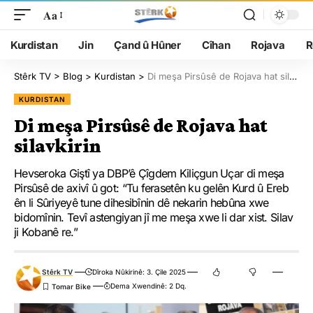
Aa
Kurdistan
Jin
Çand û Hûner
Cîhan
Rojava
R
Stêrk TV
>
Blog
>
Kurdistan
>
Di meşa Pirsûsê de Rojava hat silavkirin
KURDISTAN
Di meşa Pirsûsê de Rojava hat
silavkirin
Hevseroka Giştî ya DBP’ê Çîgdem Kiliçgun Uçar di meşa
Pirsûsê de axivî û got: “Tu ferasetên ku gelên Kurd û Ereb
ên li Sûriyeyê tune dihesibînin dê nekarin hebûna xwe
bidomînin. Tevî astengiyan jî me meşa xwe li dar xist. Silav
ji Kobanê re.”
Stêrk TV
Dîroka Nûkirinê: 3. Çile 2025
Dema Xwendinê: 2 Dq.