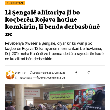
KURDISTAN
Li Şengalê alîkariya ji bo
koçberên Rojava hatine
komkirin, li benda derbasbûnê
ne
Rêveberiya Xweser a Şengalê, diyar kir ku wan ji bo
koçberên Rojava 12 kamyonên mezin alîkarî berhevkirine,
lê ji 20’ê meha Kanûnê ve li benda destûra rayedarên Iraqê
ne ku alîkarî bên derbaskirin.
Stêrk TV
Dîroka Nûkirinê: 3. Çile 2025
Dema Xwendinê: 2 Dq.