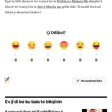
Eger tu bibî abone te we wateyê ku tu
Polîtikaya Malpera Me
dipejînî û
dîsa tê wê wateyê ku tu
Şert û Mercên me
qebûl dikî. Tu kendî bixwazî
dikarî ji abonetiyê derkevî
Çi Difikirî?
.
.
.
.
.
.
0
0
0
0
0
0
Nirxandinek Bike
Ev jî di be ku bala te bikşînin
Kontrayê dest wî di şehîdkirina 4