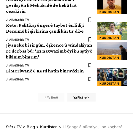
gerîlayên li Mehabadê de hebû hat
cezakirin
KURDISTAN
Ji Aliyê
Stêrk TV
Kete: Polîtîkayên şerê taybet ên li dijî
Dersimê bi qirkirina çandî kûrtir dibe
KURDISTAN
Ji Aliyê
Stêrk TV
Jiyaneke bi sirgûn, êşkence û windahiyan
re derbas bû: ‘Ez naxwazim bêyî ku aştiyê
bibînim bimrim’
KURDISTAN
Ji Aliyê
Stêrk TV
Li Merîwanê 6 Kurd hatin binçavkirin
Ji Aliyê
Stêrk TV
KURDISTAN
Ya Berê
Ya Pişt re
Stêrk TV
>
Blog
>
Kurdistan
>
Li Şengalê alîkariya ji bo koçberên Rojava hatine komkirin, li benda derbasbûnê ne