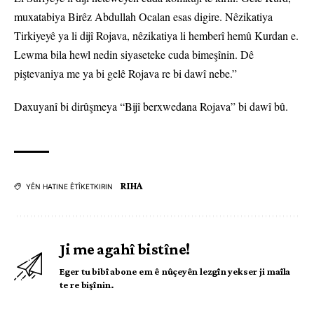
muxatabiya Birêz Abdullah Ocalan esas digire. Nêzikatiya
Tirkiyeyê ya li dijî Rojava, nêzikatiya li hemberî hemû Kurdan e.
Lewma bila hewl nedin siyaseteke cuda bimeşînin. Dê
piştevaniya me ya bi gelê Rojava re bi dawî nebe.”
Daxuyanî bi dirûşmeya “Bijî berxwedana Rojava” bi dawî bû.
RIHA
YÊN HATINE ÊTÎKETKIRIN
Ji me agahî bistîne!
Eger tu bibî abone em ê nûçeyên lezgîn yekser ji maîla
te re bişînin.