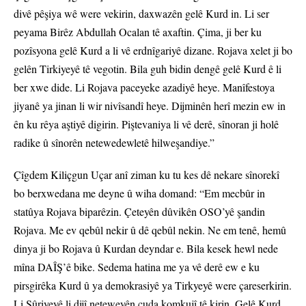
divê pêşiya wê were vekirin, daxwazên gelê Kurd in. Li ser
peyama Birêz Abdullah Ocalan tê axaftin. Çima, ji ber ku
pozîsyona gelê Kurd a li vê erdnîgariyê dizane. Rojava xelet ji bo
gelên Tirkiyeyê tê vegotin. Bila guh bidin dengê gelê Kurd ê li
ber xwe dide. Li Rojava paceyeke azadiyê heye. Manîfestoya
jiyanê ya jinan li wir nivîsandî heye. Dijminên herî mezin ew in
ên ku rêya aştiyê digirin. Piştevaniya li vê derê, sînoran ji holê
radike û sînorên netewedewletê hilweşandiye.”
Çîgdem Kiliçgun Uçar anî ziman ku tu kes dê nekare sînorekî
bo berxwedana me deyne û wiha domand: “Em mecbûr in
statûya Rojava biparêzin. Çeteyên dûvikên OSO’yê şandin
Rojava. Me ev qebûl nekir û dê qebûl nekin. Ne em tenê, hemû
dinya ji bo Rojava û Kurdan deyndar e. Bila kesek hewl nede
mîna DAÎŞ’ê bike. Sedema hatina me ya vê derê ew e ku
pirsgirêka Kurd û ya demokrasiyê ya Tirkyeyê were çareserkirin.
Li Sûriyeyê li dijî neteweyên cuda komkujî tê kirin. Gelê Kurd,