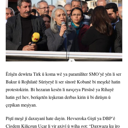
Êrîşên dewleta Tirk û koma wê ya paramîlîter SMO’yê yên li ser
Bakur û Rojhilatê Sûriyeyê li ser sînorê Kobanê bi meşekê hatin
protestokirin. Bi hezaran kesên li navçeya Pirsûsê ya Rihayê
hatin gel hev, berîqetên leşkeran derbas kirin û bi dirûşm û
çepikan meşiyan.
Piştî meşê jî daxuyanî hate dayin. Hevseroka Giştî ya DBP’ê
Çîgdem Kiliçgun Uçar li vir axivî û wiha got: “Daxwaza ku îro