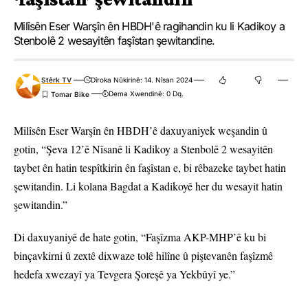
Milîsên Eser Warşîn ên HBDH'ê ragihandin ku li Kadikoy a
Stenbolê 2 wesayitên faşîstan şewitandine.
Stêrk TV
Dîroka Nûkirinê: 14. Nîsan 2024
Dema Xwendinê: 0 Dq.
Milîsên Eser Warşîn ên HBDH’ê daxuyaniyek weşandin û
gotin, “Şeva 12’ê Nîsanê li Kadikoy a Stenbolê 2 wesayitên
taybet ên hatin tespîtkirin ên faşîstan e, bi rêbazeke taybet hatin
şewitandin. Li kolana Bagdat a Kadikoyê her du wesayit hatin
şewitandin.”
Di daxuyaniyê de hate gotin, “Faşîzma AKP-MHP’ê ku bi
binçavkirni û zextê dixwaze tolê hilîne û piştevanên faşîzmê
hedefa xwezayî ya Tevgera Şoreşê ya Yekbûyî ye.”