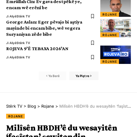
Emrûllah Cîn: Ev gava destpêkê ye,
encam wê erênî be
ROJANE
Ji Aliyê
Stêrk TV
George Aslan: Eger pêvajo bi aştiya
mayinde bi encam bibe, wê vegera
Suryaniyan zêde bibe
ROJANE
Ji Aliyê
Stêrk TV
ROJEVA 9’Ê TEBAXA 2026’AN
Ji Aliyê
Stêrk TV
ROJANE
Ya Berê
Ya Pişt re
Stêrk TV
>
Blog
>
Rojane
>
Milîsên HBDH’ê du wesayitên ‘faşîstan’ şewitandin
ROJANE
Milîsên HBDH’ê du wesayitên
‘faşîstan’ şewitandin