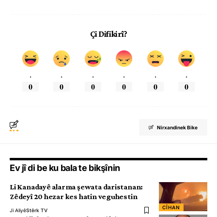
Çi Difikirî?
.
.
.
.
.
.
0
0
0
0
0
0
Nirxandinek Bike
Ev jî di be ku bala te bikşînin
Li Kanadayê alarma şewata daristanan:
Zêdeyî 20 hezar kes hatin veguhestin
CÎHAN
Ji Aliyê
Stêrk TV