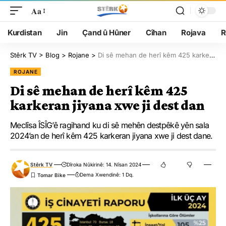
Aa
Kurdistan
Jin
Çand û Hûner
Cîhan
Rojava
R
Stêrk TV
>
Blog
>
Rojane
>
Di sê mehan de herî kêm 425 karkeran jiyana xwe ji dest dan
ROJANE
Di sê mehan de herî kêm 425
karkeran jiyana xwe ji dest dan
Meclîsa ÎSÎG’ê ragihand ku di sê mehên destpêkê yên sala
2024’an de herî kêm 425 karkeran jiyana xwe ji dest dane.
Stêrk TV
Dîroka Nûkirinê: 14. Nîsan 2024
Dema Xwendinê: 1 Dq.