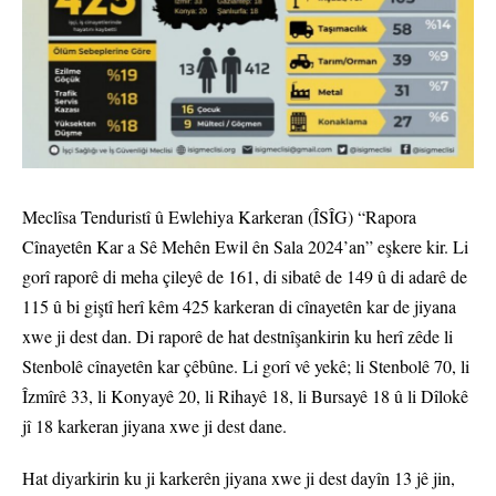
Meclîsa Tenduristî û Ewlehiya Karkeran (ÎSÎG) “Rapora
Cînayetên Kar a Sê Mehên Ewil ên Sala 2024’an” eşkere kir. Li
gorî raporê di meha çileyê de 161, di sibatê de 149 û di adarê de
115 û bi giştî herî kêm 425 karkeran di cînayetên kar de jiyana
xwe ji dest dan. Di raporê de hat destnîşankirin ku herî zêde li
Stenbolê cînayetên kar çêbûne. Li gorî vê yekê; li Stenbolê 70, li
Îzmîrê 33, li Konyayê 20, li Rihayê 18, li Bursayê 18 û li Dîlokê
jî 18 karkeran jiyana xwe ji dest dane.
Hat diyarkirin ku ji karkerên jiyana xwe ji dest dayîn 13 jê jin,