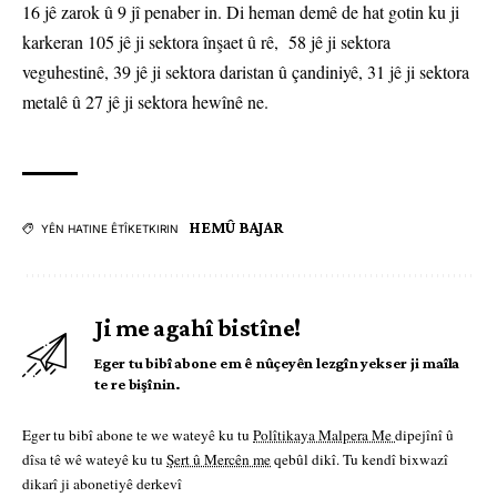
16 jê zarok û 9 jî penaber in. Di heman demê de hat gotin ku ji
karkeran 105 jê ji sektora înşaet û rê, 58 jê ji sektora
veguhestinê, 39 jê ji sektora daristan û çandiniyê, 31 jê ji sektora
metalê û 27 jê ji sektora hewînê ne.
HEMÛ BAJAR
YÊN HATINE ÊTÎKETKIRIN
Ji me agahî bistîne!
Eger tu bibî abone em ê nûçeyên lezgîn yekser ji maîla
te re bişînin.
Eger tu bibî abone te we wateyê ku tu
Polîtikaya Malpera Me
dipejînî û
dîsa tê wê wateyê ku tu
Şert û Mercên me
qebûl dikî. Tu kendî bixwazî
dikarî ji abonetiyê derkevî