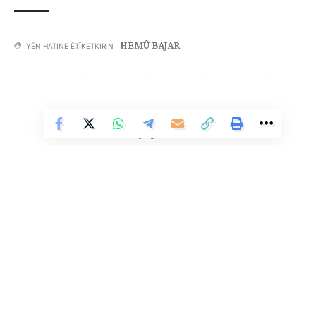
HEMÛ BAJAR
YÊN HATINE ÊTÎKETKIRIN
Ji me agahî bistîne!
Vê Nûçeyê Bixwîne
Eger tu bibî abone em ê nûçeyên lezgîn yekser ji maîla
te re bişînin.
Eger tu bibî abone te we wateyê ku tu
Polîtikaya Malpera Me
dipejînî û
dîsa tê wê wateyê ku tu
Şert û Mercên me
qebûl dikî. Tu kendî bixwazî
dikarî ji abonetiyê derkevî
Çi Difikirî?
Li Ser Şopa Heqîqetê
Stêrk TV ji sala 2009an ve di warên siyasî, civakî, çandî û hunerî de
weşanê dike. Bi nêrîna azadiya jinê û avakirina civakeke demokratîk,