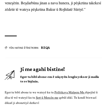
veneşêrin. Beşdarbûna jinan a nava hunera, ji pêşketina takekesî
zêdetir tê wateya pêşketina Bakur û Rojhilatê Sûriyê.”
REQA
YÊN HATINE ÊTÎKETKIRIN
Ji me agahî bistîne!
Eger tu bibî abone em ê nûçeyên lezgîn yekser ji maîla
te re bişînin.
Eger tu bibî abone te we wateyê ku tu
Polîtikaya Malpera Me
dipejînî û
dîsa tê wê wateyê ku tu
Şert û Mercên me
qebûl dikî. Tu kendî bixwazî
dikarî ji abonetiyê derkevî