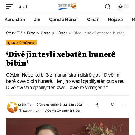
Aa
Kurdistan
Jin
Çand û Hûner
Cîhan
Rojava
R
Stêrk TV
>
Blog
>
Çand û Hûner
>
‘Divê jin tevlî xebatên hunerê bibin’
ÇAND Û HÛNER
‘Divê jin tevlî xebatên hunerê
bibin’
Gêşbîn Nebo ku bi 3 zimanan stran distrê got, “Divê jin
berê xwe bidin hunerê. Her jin xwedî qabiliyetên cuda ne.
Divê ew van qabiliyetên xwe ji xwe re veneşêrin.”
Stêrk TV
Dîroka Nûkirinê: 22. Sibat 2024
Dema Xwendinê: 5 Dq.