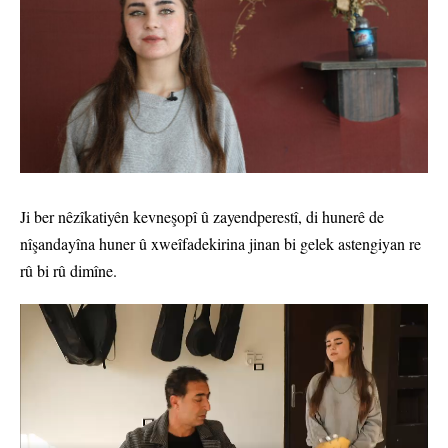
Ji ber nêzîkatiyên kevneşopî û zayendperestî, di hunerê de
nîşandayîna huner û xweîfadekirina jinan bi gelek astengiyan re
rû bi rû dimîne.