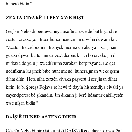
hunerê bidin.”
ZEXTA CIVAKÊ LI PEY XWE HIŞT
Gêşbîn Nebo di berdewamiya axaftina xwe de bal kişand ser
zextên civakê yên li ser hunermendên jin û wiha dewam kir:
“Zextên li derdora min li aliyekî nêrîna civakê ya li ser jinan
gelekî dijwar bû lê min ev zext derbas kir. Ji bo civakê jin di
mitbaxê de ye û ji xwedîkirina zarokan berpirsyar e. Lê qet
nedifikirîn ku jinek bibe hunermend, hunera jinan weke şerm
dihat dîtin. Heta niha zextên civaka paşverû li ser jinan dihat
kirin, lê bi Şoreşa Rojava re hewl tê dayîn hişmendiya civakî ya
zayendperest bê şikandin. Jin dikarin ji berê hêsantir qabiliyetên
xwe nîşan bidin.”
DAÎŞ’Ê HUNER ASTENG DIKIR
Gêşbîn Nebo bi bîr xist ku piştî DAÎŞ’ê Reqa dagir kir zextên li