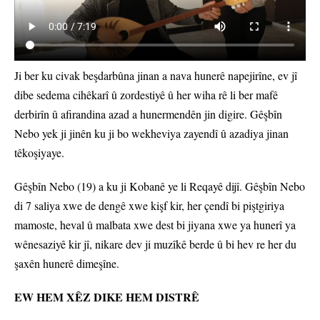
Ji ber ku civak beşdarbûna jinan a nava hunerê napejirîne, ev jî
dibe sedema cihêkarî û zordestiyê û her wiha rê li ber mafê
derbirîn û afirandina azad a hunermendên jin digire. Gêşbîn
Nebo yek ji jinên ku ji bo wekheviya zayendî û azadiya jinan
têkoşiyaye.
Gêşbîn Nebo (19) a ku ji Kobanê ye li Reqayê dijî. Gêşbîn Nebo
di 7 saliya xwe de dengê xwe kişf kir, her çendî bi piştgiriya
mamoste, heval û malbata xwe dest bi jiyana xwe ya hunerî ya
wênesaziyê kir jî, nikare dev ji muzîkê berde û bi hev re her du
şaxên hunerê dimeşîne.
EW HEM XÊZ DIKE HEM DISTRÊ