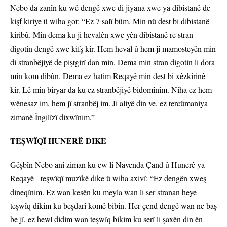
Nebo da zanîn ku wê dengê xwe di jiyana xwe ya dibistanê de
kişf kiriye û wiha got: “Ez 7 salî bûm. Min nû dest bi dibistanê
kiribû. Min dema ku ji hevalên xwe yên dibistanê re stran
digotin dengê xwe kifş kir. Hem heval û hem jî mamosteyên min
di stranbêjiyê de piştgirî dan min. Dema min stran digotin li dora
min kom dibûn. Dema ez hatim Reqayê min dest bi xêzkirinê
kir. Lê min biryar da ku ez stranbêjiyê bidomînim. Niha ez hem
wênesaz im, hem jî stranbêj im. Ji aliyê din ve, ez tercûmaniya
zimanê Îngilîzî dixwînim.”
TEŞWÎQÎ HUNERÊ DIKE
Gêşbîn Nebo anî ziman ku ew li Navenda Çand û Hunerê ya
Reqayê teşwîqî muzîkê dike û wiha axivî: “Ez dengên xweş
dineqînim. Ez wan kesên ku meyla wan li ser stranan heye
teşwîq dikim ku beşdarî komê bibin. Her çend dengê wan ne baş
be jî, ez hewl didim wan teşwîq bikim ku serî li şaxên din ên