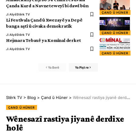
Çanda Kurd a Navneteweyî bi dawî bûn
ÇAND Û HÛNER
Ji Aliyê
Stêrk TV
Li Festîvala Çand û Xwezayê ya Depê
banga aştî û civaka demokratîk
ÇAND Û HÛNER
Ji Aliyê
Stêrk TV
Hejmara Tebaxê ya Komînal derket
Ji Aliyê
Stêrk TV
ÇAND Û HÛNER
Ya Berê
Ya Pişt re
Stêrk TV
>
Blog
>
Çand û Hûner
>
Wênesazî rastiya jiyanê derdixe holê
ÇAND Û HÛNER
Wênesazî rastiya jiyanê derdixe
holê