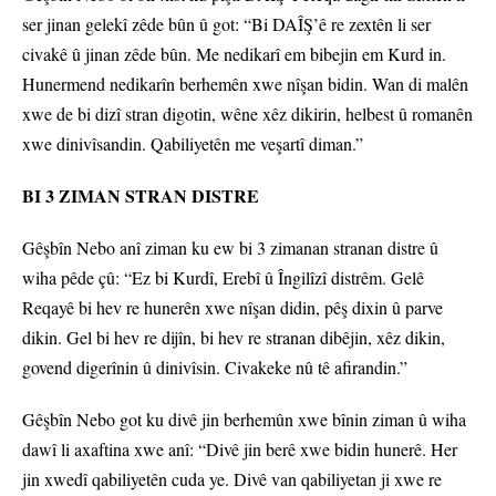
ser jinan gelekî zêde bûn û got: “Bi DAÎŞ’ê re zextên li ser
civakê û jinan zêde bûn. Me nedikarî em bibejin em Kurd in.
Hunermend nedikarîn berhemên xwe nîşan bidin. Wan di malên
xwe de bi dizî stran digotin, wêne xêz dikirin, helbest û romanên
xwe dinivîsandin. Qabiliyetên me veşartî diman.”
BI 3 ZIMAN STRAN DISTRE
Gêşbîn Nebo anî ziman ku ew bi 3 zimanan stranan distre û
wiha pêde çû: “Ez bi Kurdî, Erebî û Îngilîzî distrêm. Gelê
Reqayê bi hev re hunerên xwe nîşan didin, pêş dixin û parve
dikin. Gel bi hev re dijîn, bi hev re stranan dibêjin, xêz dikin,
govend digerînin û dinivîsin. Civakeke nû tê afirandin.”
Gêşbîn Nebo got ku divê jin berhemûn xwe bînin ziman û wiha
dawî li axaftina xwe anî: “Divê jin berê xwe bidin hunerê. Her
jin xwedî qabiliyetên cuda ye. Divê van qabiliyetan ji xwe re