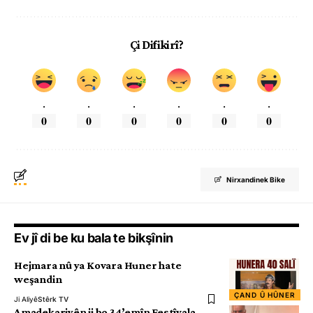
Çi Difikirî?
.
.
.
.
.
.
0
0
0
0
0
0
Nirxandinek Bike
Ev jî di be ku bala te bikşînin
Hejmara nû ya Kovara Huner hate
weşandin
ÇAND Û HÛNER
Ji Aliyê
Stêrk TV
Amadekariyên ji bo 34’emîn Festîvala