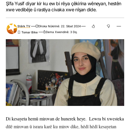
Şîfa Yusif diyar kir ku ew bi rêya çêkirina wêneyan, hestên
xwe vedibêje û rastiya civaka xwe nîşan dide.
Stêrk TV
Dîroka Nûkirinê: 22. Sibat 2024
Dema Xwendinê: 3 Dq.
Di kesayeta hemû mirovan de hunerek heye. Lewra bi xwesteka
dilê mirovan û israra karê ku mirov dike, hêdî hêdî kesayetan