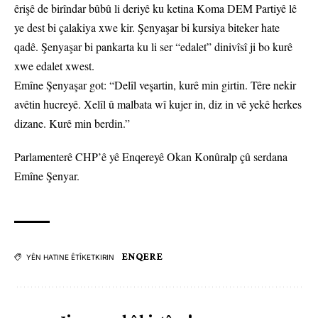
êrişê de birîndar bûbû li deriyê ku ketina Koma DEM Partiyê lê
ye dest bi çalakiya xwe kir. Şenyaşar bi kursiya biteker hate
qadê. Şenyaşar bi pankarta ku li ser “edalet” dinivîsî ji bo kurê
xwe edalet xwest.
Emîne Şenyaşar got: “Delîl veşartin, kurê min girtin. Têre nekir
avêtin hucreyê. Xelîl û malbata wî kujer in, diz in vê yekê herkes
dizane. Kurê min berdin.”
Parlamenterê CHP’ê yê Enqereyê Okan Konûralp çû serdana
Emîne Şenyar.
ENQERE
YÊN HATINE ÊTÎKETKIRIN