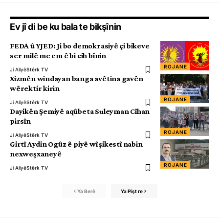
Ev jî di be ku bala te bikşînin
FEDA û YJED: Ji bo demokrasiyê çi bikeve
ser milê me em ê bi cih bînin
ROJANE
Ji Aliyê
Stêrk TV
Xizmên windayan banga avêtina gavên
wêrektir kirin
ROJANE
Ji Aliyê
Stêrk TV
Dayikên Şemiyê aqûbeta Suleyman Cîhan
pirsîn
ROJANE
Ji Aliyê
Stêrk TV
Girtî Aydin Ogûz ê piyê wî şikestî nabin
nexweşxaneyê
ROJANE
Ji Aliyê
Stêrk TV
Ya Berê
Ya Pişt re