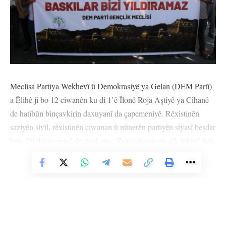
Meclisa Partiya Wekhevî û Demokrasiyê ya Gelan (DEM Partî)
a Êlihê ji bo 12 ciwanên ku di 1’ê Îlonê Roja Aştiyê ya Cîhanê
de hatibûn binçavkirin daxuyanî da çapemeniyê. Rêxistinên
saziyên sivîl, rêxistinên ciwanan û nûnerên partiyên siyasî beşdar
bûn. Di daxuyaniyê de pankarta “Zext nikarin me têk bibin” hate
vekirin û gelek caran dirûşmên; “Ciwan li vir in li ser piyan e” ,
Vê Nûçeyê Bixwîne
“Dîsa ciwan dîsa serhildan” berzkirin.
Endamê Meclisa Ciwanên DEM Partiyê Argeş Toparli yê metna
çapemeniyê xwend, anî ziman ku endamên wan bi awayekî
bêhiqûqî hatine girtin û wiha got: “Em dema ku li dijî şer aştiyê