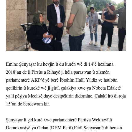
Emîne Şenyaşar ku hevjîn û du kurên wê di 14’ê hezîrana
2018’an de li Pirsûs a Rihayê ji hêla parastvan û xizmên
parlamenterê AKP’ê yê berê Îbrahîm Halîl Yildiz ve hatibûn
qetilkirin û kurekê wê jî girtî, çalakiya xwe ya Nobeta Edaletê
ya li pêşiya Meclisê daye destpêkirin didomîne. Çalakî îro di roja
15’an de berdewam kir.
Şenyaşar li gel kurê xwe parlamenterê Partiya Wekhevî û
Demokrasiyê ya Gelan (DEM Partî) Ferît Şenyaşar ê di heman