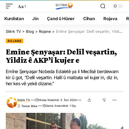
Aa
Kurdistan
Jin
Çand û Hûner
Cîhan
Rojava
R
Stêrk TV
>
Blog
>
Rojane
>
Emîne Şenyaşar: Delîl veşartin, Yildiz ê AKP’î kujer e
ROJANE
Emîne Şenyaşar: Delîl veşartin,
Yildiz ê AKP’î kujer e
Emîne Şenyaşar Nobeda Edaletê ya li Meclîsê berdewam
kir û got, "Delîl veşartin. Halîl û malbata wî kujer in, diz in,
her kes vê yekê dizane."
Stêrk TV
Dîroka Nûkirinê: 5. Îlon 2024
Dema Xwendinê: 1 Dq.