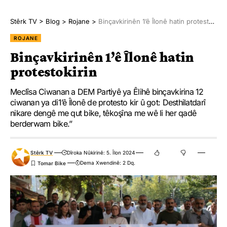
Stêrk TV
>
Blog
>
Rojane
>
Binçavkirinên 1’ê Îlonê hatin protestokirin
ROJANE
Binçavkirinên 1’ê Îlonê hatin
protestokirin
Meclîsa Ciwanan a DEM Partiyê ya Êlihê binçavkirina 12
ciwanan ya di1’ê Îlonê de protesto kir û got: Desthilatdarî
nikare dengê me qut bike, têkoşîna me wê li her qadê
berderwam bike.’’
Stêrk TV
Dîroka Nûkirinê: 5. Îlon 2024
Dema Xwendinê: 2 Dq.