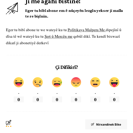
Ji me agahî bistîne!
Eger tu bibî abone em ê nûçeyên lezgîn yekser ji maîla
te re bişînin.
Eger tu bibî abone te we wateyê ku tu
Polîtikaya Malpera Me
dipejînî û
dîsa tê wê wateyê ku tu
Şert û Mercên me
qebûl dikî. Tu kendî bixwazî
dikarî ji abonetiyê derkevî
Çi Difikirî?
.
.
.
.
.
.
0
0
0
0
0
0
Nirxandinek Bike