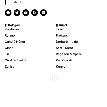
Kurdî dike.
Kategorî
Rûpel
Kurdistan
Têkîlî
Rojane
Frekans
Çand û Hûner
Derbarê me de
Cîhan
Şert û Merc
Jin
Rêgezên Malperê
Civak & Ekolojî
Kar Xwestin
Zanist
Kunye
© Stêrk TV. Hemû mafê wê parastîne