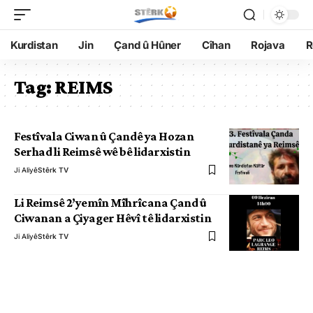
Kurdistan
Jin
Çand û Hûner
Cîhan
Rojava
R
Tag:
​REIMS
Festîvala Ciwan û Çandê ya Hozan
Serhad li Reimsê wê bê lidarxistin
Ji Aliyê
Stêrk TV
Li Reimsê 2’yemîn Mîhrîcana Çand û
Ciwanan a Çiyager Hêvî tê lidarxistin
Ji Aliyê
Stêrk TV