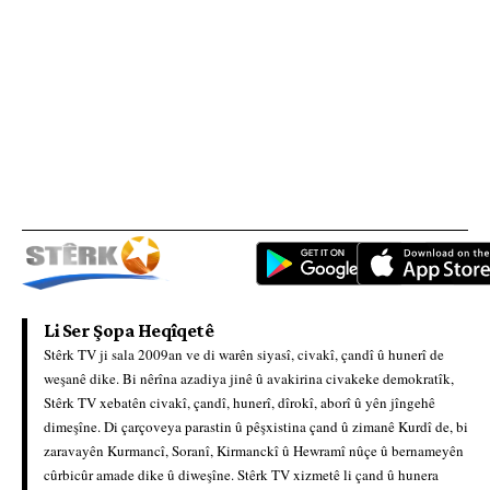
Li Ser Şopa Heqîqetê
Stêrk TV ji sala 2009an ve di warên siyasî, civakî, çandî û hunerî de
weşanê dike. Bi nêrîna azadiya jinê û avakirina civakeke demokratîk,
Stêrk TV xebatên civakî, çandî, hunerî, dîrokî, aborî û yên jîngehê
dimeşîne. Di çarçoveya parastin û pêşxistina çand û zimanê Kurdî de, bi
zaravayên Kurmancî, Soranî, Kirmanckî û Hewramî nûçe û bernameyên
cûrbicûr amade dike û diweşîne. Stêrk TV xizmetê li çand û hunera