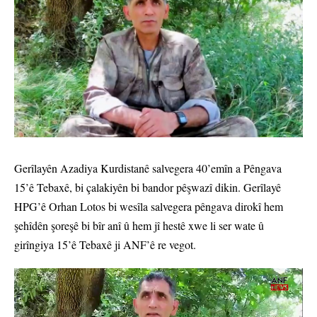
Gerîlayên Azadiya Kurdistanê salvegera 40’emîn a Pêngava
15’ê Tebaxê, bi çalakiyên bi bandor pêşwazî dikin. Gerîlayê
HPG’ê Orhan Lotos bi wesîla salvegera pêngava dirokî hem
şehîdên şoreşê bi bîr anî û hem jî hestê xwe li ser wate û
girîngiya 15’ê Tebaxê ji ANF’ê re vegot.