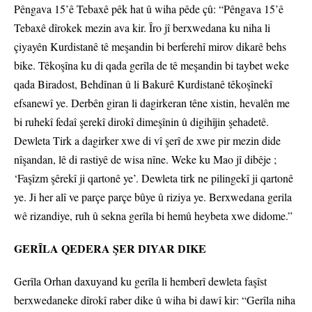
Pêngava 15’ê Tebaxê pêk hat û wiha pêde çû: “Pêngava 15’ê
Tebaxê dîrokek mezin ava kir. Îro jî berxwedana ku niha li
çiyayên Kurdistanê tê meşandin bi berferehî mirov dikarê behs
bike. Têkoşîna ku di qada gerîla de tê meşandin bi taybet weke
qada Biradost, Behdînan û li Bakurê Kurdistanê têkoşînekî
efsanewî ye. Derbên giran li dagirkeran têne xistin, hevalên me
bi ruhekî fedaî şerekî dirokî dimeşînin û digihîjin şehadetê.
Dewleta Tirk a dagirker xwe di vî şerî de xwe pir mezin dide
nîşandan, lê di rastiyê de wisa nîne. Weke ku Mao jî dibêje ;
‘Faşîzm şêrekî ji qartonê ye’. Dewleta tirk ne pilingekî ji qartonê
ye. Ji her alî ve parçe parçe bûye û riziya ye. Berxwedana gerila
wê rizandiye, ruh û sekna gerîla bi hemû heybeta xwe didome.”
GERÎLA QEDERA ŞER DIYAR DIKE
Gerîla Orhan daxuyand ku gerîla li hemberî dewleta faşîst
berxwedaneke dîrokî raber dike û wiha bi dawî kir: “Gerîla niha