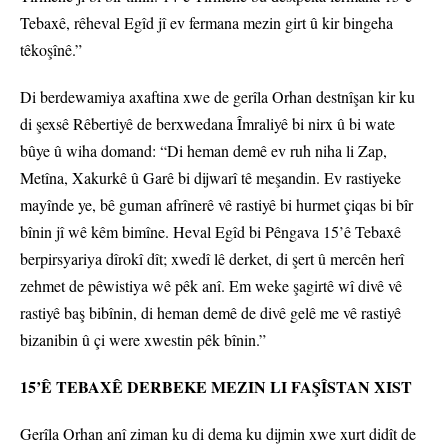
Tebaxê, rêheval Egîd jî ev fermana mezin girt û kir bingeha
têkoşînê.”
Di berdewamiya axaftina xwe de gerîla Orhan destnîşan kir ku
di şexsê Rêbertiyê de berxwedana Îmraliyê bi nirx û bi wate
bûye û wiha domand: “Di heman demê ev ruh niha li Zap,
Metîna, Xakurkê û Garê bi dijwarî tê meşandin. Ev rastiyeke
mayînde ye, bê guman afrînerê vê rastiyê bi hurmet çiqas bi bîr
bînin jî wê kêm bimîne. Heval Egîd bi Pêngava 15’ê Tebaxê
berpirsyariya dîrokî dît; xwedî lê derket, di şert û mercên herî
zehmet de pêwistiya wê pêk anî. Em weke şagirtê wî divê vê
rastiyê baş bibînin, di heman demê de divê gelê me vê rastiyê
bizanibin û çi were xwestin pêk bînin.”
15’Ê TEBAXÊ DERBEKE MEZIN LI FAŞÎSTAN XIST
Gerîla Orhan anî ziman ku di dema ku dijmin xwe xurt didît de