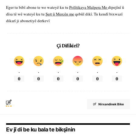
Eger tu bibî abone te we wateyê ku tu
Polîtikaya Malpera Me
dipejînî û
dîsa tê wê wateyê ku tu
Şert û Mercên me
qebûl dikî. Tu kendî bixwazî
dikarî ji abonetiyê derkevî
Çi Difikirî?
.
.
.
.
.
.
0
0
0
0
0
0
Nirxandinek Bike
Ev jî di be ku bala te bikşînin