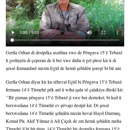
Gerîla Orhan di destpêka axaftina xwe de Pêngava 15’ê Tebaxê
li gerîlayên di çeperan de li ber xwe didin û gel pîroz kir û di
şexsê fermandarê mezin Egîd de hemû şehîdên şoreşê bi bîr anî.
Gerîla Orhan diyar kir ku rêheval Egîd bi Pêngava 15’ê Tebaxê
fermana 14’ê Tîrmehê pêk anî û wiha qala vê çalakiya dîrokî kir:
‘’Bê guman pêngava 15’ê Tebaxê ji xwe ber derneket; bi ked û
berxwedana 14’ê Tîrmehê ev pêvajo destpê kir. Di şexsê
berxwedana 14’ê Tîrmehê şehîdên mezin heval Hayrî Durmuş,
Kemal Pîr, Akif Yilmaz û Alî Çiçek de em hemû şehîdên meha
Tîrmehê jî bi bîr tînin. 14’ê Tîrmehê bû destpêka fermana 15’ê