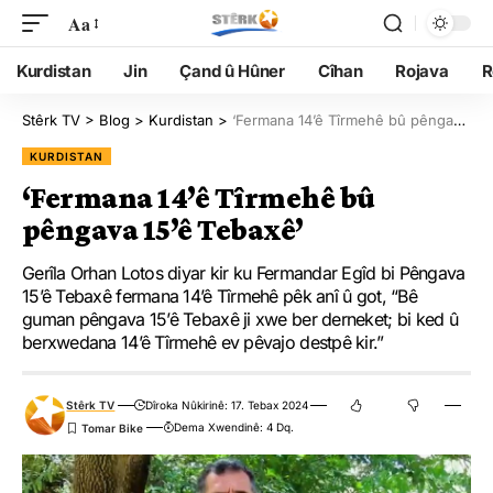
Aa
Kurdistan
Jin
Çand û Hûner
Cîhan
Rojava
R
Stêrk TV
>
Blog
>
Kurdistan
>
‘Fermana 14’ê Tîrmehê bû pêngava 15’ê Tebaxê’
KURDISTAN
‘Fermana 14’ê Tîrmehê bû
pêngava 15’ê Tebaxê’
Gerîla Orhan Lotos diyar kir ku Fermandar Egîd bi Pêngava
15’ê Tebaxê fermana 14’ê Tîrmehê pêk anî û got, “Bê
guman pêngava 15’ê Tebaxê ji xwe ber derneket; bi ked û
berxwedana 14’ê Tîrmehê ev pêvajo destpê kir.”
Stêrk TV
Dîroka Nûkirinê: 17. Tebax 2024
Dema Xwendinê: 4 Dq.