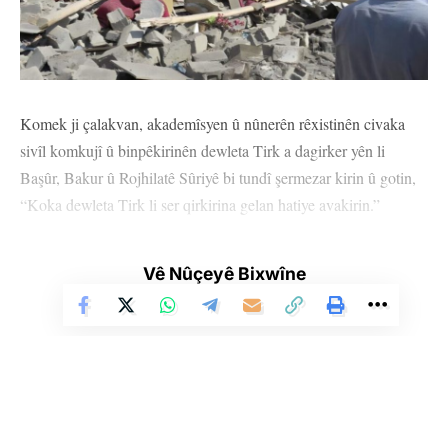
Komek ji çalakvan, akademîsyen û nûnerên rêxistinên civaka
sivîl komkujî û binpêkirinên dewleta Tirk a dagirker yên li
Başûr, Bakur û Rojhilatê Sûriyê bi tundî şermezar kirin û gotin,
“Koka dewleta Tirk li ser qirkirina gelan hatiye avakirin.”
Komek ji aktîvîst, akademîsyen û nûnerên rêxistinên civaka sivîl
Vê Nûçeyê Bixwîne
têkildarî êrîş û dagirkeriyên dewleta Tirk ên li ser Başûrê
Kurdistan û Rojavayê Kurdistanê beyanameyek weşandin.
Di beyanameyê wiha hat gotin: “Di çarçoveya alozî û bê
îstiqrariya herêmê de, dewleta Tirk êrîşên xwe yên tund li ser
gelê Kurd li Iraq û Sûriyeyê û heta li nava Tirkiyê bi xwe jî
didomîne. Dewleta Tirk li ser esasê qirkirina gelan bi taybetî li