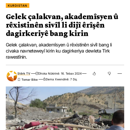
KURDISTAN
Gelek çalakvan, akademîsyen û
rêxistinên sivîl li dijî êrîşên
dagirkeriyê bang kirin
Gelek çalakvan, akademîsyen û rêxistinên sivîl bang li
civaka navneteweyî kirin ku dagirkeriya dewleta Tirk
rawestînin.
Stêrk TV
Dîroka Nûkirinê: 16. Tebax 2024
Dema Xwendinê: 7 Dq.