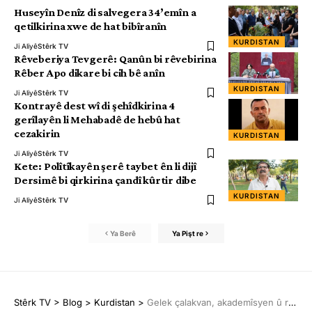
Huseyîn Denîz di salvegera 34’emîn a
qetilkirina xwe de hat bibîranîn
KURDISTAN
Ji Aliyê
Stêrk TV
Rêveberiya Tevgerê: Qanûn bi rêvebirina
Rêber Apo dikare bi cih bê anîn
KURDISTAN
Ji Aliyê
Stêrk TV
Kontrayê dest wî di şehîdkirina 4
gerîlayên li Mehabadê de hebû hat
cezakirin
KURDISTAN
Ji Aliyê
Stêrk TV
Kete: Polîtîkayên şerê taybet ên li dijî
Dersimê bi qirkirina çandî kûrtir dibe
KURDISTAN
Ji Aliyê
Stêrk TV
Ya Berê
Ya Pişt re
Stêrk TV
>
Blog
>
Kurdistan
>
Gelek çalakvan, akademîsyen û rêxistinên sivîl li dijî êrîşên dagirkeriyê bang kirin