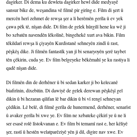
dagirker. Di dema ku dewleta dagirker hewl dide medyayê
sansur bike de, weşandina vê filmê pir girîng e. Film di şert û
mercên herî zehmet de rewşa şer a li herêmên gerîla û ev yek
çawa pêk tê, nîşan dide. Di film de gelek hûrgilî hene ku wê ji
bo xebatên navendên lêkolînê, bingehekê xurt ava bikin. Film
têkildarî rewşa li çiyayên Kurdistanê sehneyên zindî û rast,
pêşkêş dike. Ji filmên fantastîk yan jî bi senaryoyên şerê taybet
tên çêkirin, cuda ye. Ev film belgeyeke bêkêmahî ye ku rastiya li
qadê nîşan dide.
Di filmên din de derhêner û bi sedan karker ji bo kelecanê
biafirînin, dixebitin. Di dawiyê de gelek derewan pêşkêşî gel
dikin û bi hezaran qilifan lê bar dikin û bi vî rengî sehneyan
çêdikin. Lê belê, di filmê gerîla de hunermend, derhêner, senarîst
û avaker gerîla bi xwe ye. Ev film ne xebateke çêkirî ye û ne li
ser esasê rolê lîstokvanan e. Ev film bi temamî rast e, her kêliyê
şer, rastî û hestên welatparêziyê yên ji dil, digire nav xwe. Ev