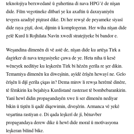
teknolojiya berxwedanê û guhertina di nava HPG’ê de nîşan
dide. Film vegotineke dîtbarî ye ku axaftin û daxuyaniyên
tevgera azadiyê piştrast dike. Di her rewşê de peyameke siyasî
dide raya giştî, dost, dijmin û komplogeran. Her wiha nîşan dide
gelê Kurd li Rojhilata Navîn xwedî stratejiyeke bi bandor e.
Weşandina dîmenên di vê astê de, nîşan dide ku artêşa Tirk a
dagirker di nava tengasiyeke çawa de ye. Heta niha ti kesê
wêneyek nedîtiye ku leşkerên Tirk bi hêzên gerîla re şer dikin.
Temamiya dîmenên ku diweşînin, ayîdê êrîşên hewayî ne. Gelo
êrîşên li dijî gerîla çiqas in? Dema mirov li rewşa herêmê dinêre,
tê fêmkirin ku bejahiya Kurdistanê rasterast tê bombebarankirin.
Yanî hewl didin propagandayên xwe li ser dîmenên nediyar
bikin û tiştên li qadê diqewimin, diveşêrin. Armanca vê yekê
veşartina rastiyan e. Di qada leşkerî de jî, bênavber
propagandaya derew dike û hewl dide moral û motîvasyona
leşkeran bilind bike.