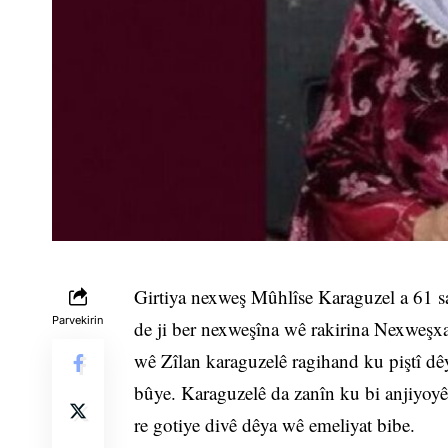
Girtiya nexweş Mûhlîse Karaguzel a 61 s
Parvekirin
de ji ber nexweşîna wê rakirina Nexweşx
wê Zîlan karaguzelê ragihand ku piştî dê
bûye. Karaguzelê da zanîn ku bi anjiyoy
re gotiye divê dêya wê emeliyat bibe.