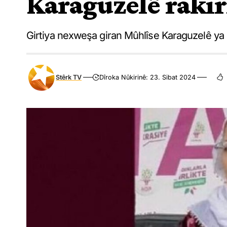
Karaguzelê raki
Girtiya nexweşa giran Mûhlîse Karaguzelê ya
Stêrk TV
Dîroka Nûkirinê: 23. Sibat 2024