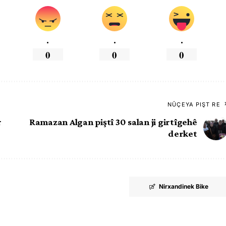
.
.
.
0
0
0
NÛÇEYA PIŞT RE
r
Ramazan Algan piştî 30 salan ji girtîgehê
derket
Nirxandinek Bike