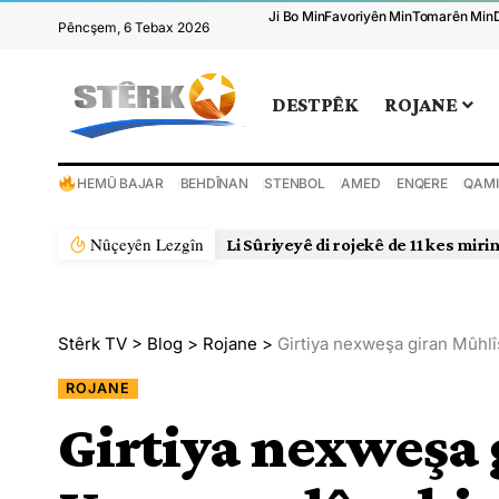
Ji Bo Min
Favoriyên Min
Tomarên Min
Pêncşem, 6 Tebax 2026
DESTPÊK
ROJANE
HEMÛ BAJAR
BEHDÎNAN
STENBOL
AMED
ENQERE
QAMI
Nûçeyên Lezgîn
Li Sûriyeyê di rojekê de 11 kes miri
Stêrk TV
>
Blog
>
Rojane
>
Girtiya nexweşa giran Mûhl
ROJANE
Girtiya nexweşa 