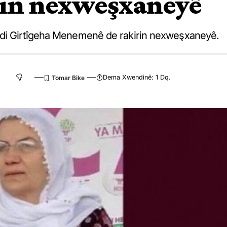
rin nexweşxaneyê
 di Girtîgeha Menemenê de rakirin nexweşxaneyê.
Dema Xwendinê: 1 Dq.