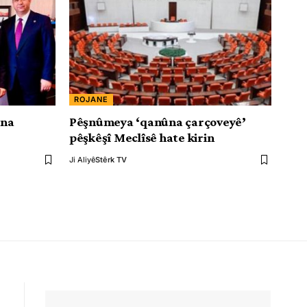
ROJANE
ûna
Pêşnûmeya ‘qanûna çarçoveyê’
pêşkêşî Meclîsê hate kirin
Ji Aliyê
Stêrk TV