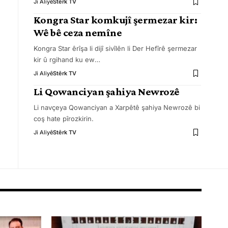
Ji Aliyê
Stêrk TV
Kongra Star komkujî şermezar kir:
Wê bê ceza nemîne
Kongra Star êrîşa li dijî sivîlên li Der Hefîrê şermezar
kir û rgihand ku ew
…
Ji Aliyê
Stêrk TV
Li Qowanciyan şahiya Newrozê
Li navçeya Qowanciyan a Xarpêtê şahiya Newrozê bi
coş hate pîrozkirin.
Ji Aliyê
Stêrk TV