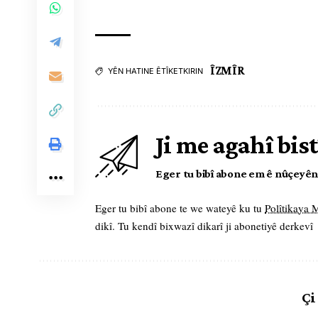
ÎZMÎR
YÊN HATINE ÊTÎKETKIRIN
Ji me agahî bist
Eger tu bibî abone em ê nûçeyên l
Eger tu bibî abone te we wateyê ku tu
Polîtikaya
dikî. Tu kendî bixwazî dikarî ji abonetiyê derkevî
Çi