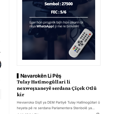
Navarokên Li Pêş
Tulay Hatîmogûllari li
nexweşxaneyê serdana Çîçek Otlû
kir
Hevseroka Giştî ya DEM Partiyê Tulay Hatîmogûllari û
heyeta pê re serdana Parlamentera Stenbolê ya
…