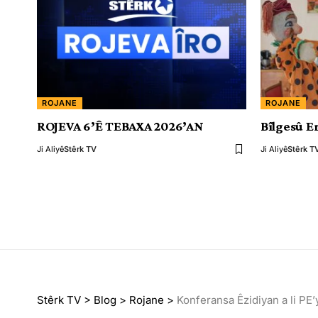
ROJANE
ROJANE
ROJEVA 6’Ê TEBAXA 2026’AN
Bîlgesû Er
Ji Aliyê
Stêrk TV
Ji Aliyê
Stêrk T
Stêrk TV
>
Blog
>
Rojane
>
Konferansa Êzidiyan a li PE