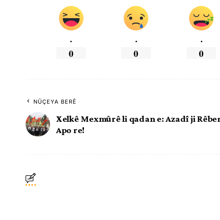
.
.
.
0
0
0
NÛÇEYA BERÊ
Xelkê Mexmûrê li qadan e: Azadî ji Rêbe
Apo re!