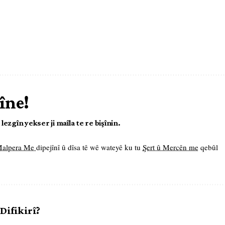
îne!
ezgîn yekser ji maîla te re bişînin.
 Malpera Me
dipejînî û dîsa tê wê wateyê ku tu
Şert û Mercên me
qebûl
 Difikirî?