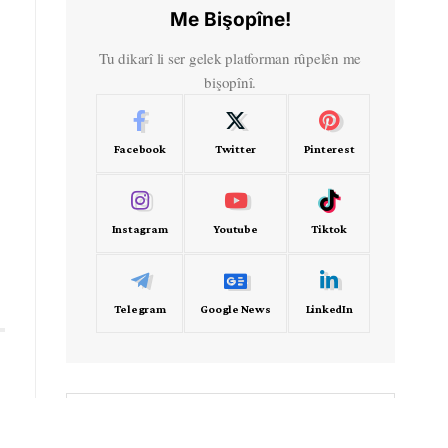
Me Bişopîne!
Tu dikarî li ser gelek platforman rûpelên me
bişopînî.
Facebook
Twitter
Pinterest
Instagram
Youtube
Tiktok
Telegram
Google News
LinkedIn
- Frekans -