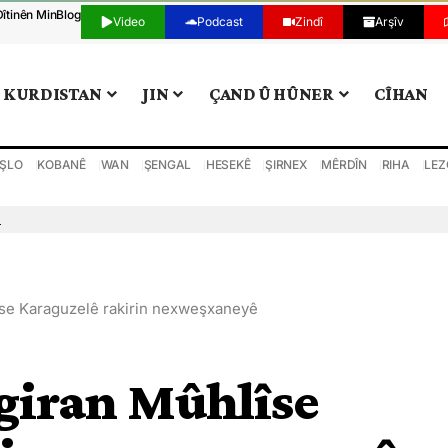
Dîtinên Min
Blog
Video
Podcast
Zindî
Arşîv
KURDISTAN
JIN
ÇAND Û HÛNER
CÎHAN
ŞLO
KOBANÊ
WAN
ŞENGAL
HESEKÊ
ŞIRNEX
MÊRDÎN
RIHA
LEZ
n
îse Karaguzelê rakirin nexweşxaneyê
giran Mûhlîse