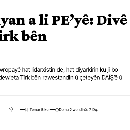
an a li PE’yê: Divê
irk bên
ropayê hat lidarxistin de, hat diyarkirin ku ji bo
 dewleta Tirk bên rawestandin û çeteyên DAÎŞ’ê û
Dema Xwendinê: 7 Dq.