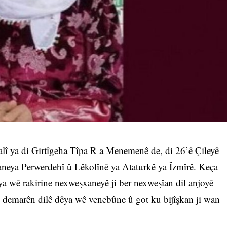
alî ya di Girtîgeha Tîpa R a Menemenê de, di 26’ê Çileyê
aneya Perwerdehî û Lêkolînê ya Ataturkê ya Îzmîrê. Keça
ya wê rakirine nexweşxaneyê ji ber nexweşîan dil anjoyê
ê demarên dilê dêya wê venebûne û got ku bijîşkan ji wan