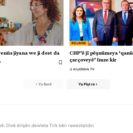
ROJANE
enûs jiyana we ji dest da
CHP’ê jî pêşnûmeya ‘qan
çarçoveyê’ îmze kir
V
Ji Aliyê
Stêrk TV
Ya Berê
Ya Pişt re
’yê: Divê êrîşên dewleta Tirk bên rawestandin