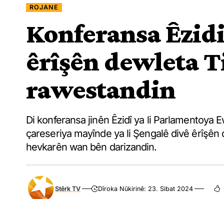
ROJANE
Konferansa Êzidiy
êrîşên dewleta T
rawestandin
Di konferansa jinên Êzidî ya li Parlamentoya Ew
çareseriya mayînde ya li Şengalê divê êrîşên
hevkarên wan bên darizandin.
Stêrk TV
Dîroka Nûkirinê: 23. Sibat 2024