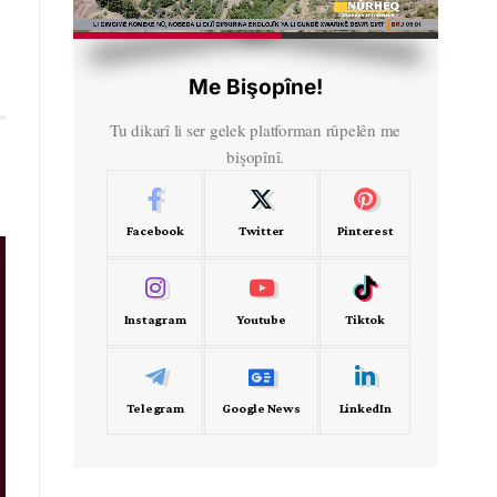
HD
00:38
Me Bişopîne!
Tu dikarî li ser gelek platforman rûpelên me
bişopînî.
Facebook
Twitter
Pinterest
Instagram
Youtube
Tiktok
Telegram
Google News
LinkedIn