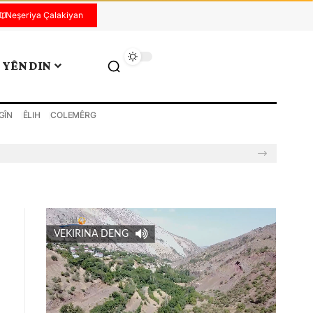
Neşeriya Çalakiyan
YÊN DIN
GÎN
ÊLIH
COLEMÊRG
VEKIRINA DENG