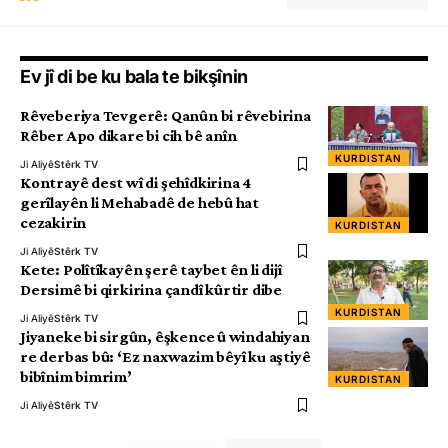
Ev jî di be ku bala te bikşînin
Rêveberiya Tevgerê: Qanûn bi rêvebirina
Rêber Apo dikare bi cih bê anîn
KURDISTAN
Ji Aliyê
Stêrk TV
Kontrayê dest wî di şehîdkirina 4
gerîlayên li Mehabadê de hebû hat
cezakirin
KURDISTAN
Ji Aliyê
Stêrk TV
Kete: Polîtîkayên şerê taybet ên li dijî
Dersimê bi qirkirina çandî kûrtir dibe
KURDISTAN
Ji Aliyê
Stêrk TV
Jiyaneke bi sirgûn, êşkence û windahiyan
re derbas bû: ‘Ez naxwazim bêyî ku aştiyê
bibînim bimrim’
KURDISTAN
Ji Aliyê
Stêrk TV