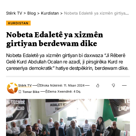
Hilbijartin li gorî dema herêmê saet di 08:00 de destpê kir û wê
Stêrk TV
>
Blog
>
Kurdistan
>
Nobeta Edaletê ya xizmên girtiyan berdewam dike
saet di 17:00 de bi dawî bibe. Her wiha piştî ku deng dayîn
KURDISTAN
qediya wê encamên hevşaredar û encûmenan were eşkere kirin.
Nobeta Edaletê ya xizmên
girtiyan berdewam dike
Hêjayî gotinê ye ku li Wargeha Penaberan a Şehîd Rustem Cûdî
ya Mexmûrê her du salan carekê hilbijartina şaredariyê tê kirin.
Nobeta Edaletê ya xizmên girtiyan bi daxwaza “Ji Rêberê
Gelê Kurd Abdullah Ocalan re azadî, ji pirsgirêka Kurd re
çareseriya demokratik” hatiye destpêkirin, berdewam dike.
Stêrk TV
Dîroka Nûkirinê: 11. Nîsan 2024
MEXMÛR
YÊN HATINE ÊTÎKETKIRIN
Dema Xwendinê: 4 Dq.
Ji me agahî bistîne!
Eger tu bibî abone em ê nûçeyên lezgîn yekser ji maîla
te re bişînin.