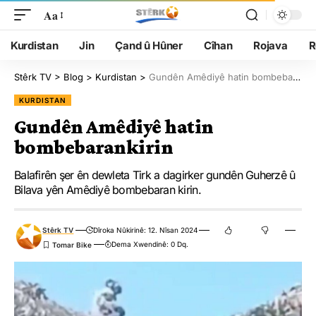
Aa
Kurdistan
Jin
Çand û Hûner
Cîhan
Rojava
R
Stêrk TV
>
Blog
>
Kurdistan
>
Gundên Amêdiyê hatin bombebarankirin
KURDISTAN
Gundên Amêdiyê hatin
bombebarankirin
Balafirên şer ên dewleta Tirk a dagirker gundên Guherzê û
Bilava yên Amêdiyê bombebaran kirin.
Stêrk TV
Dîroka Nûkirinê: 12. Nîsan 2024
Dema Xwendinê: 0 Dq.