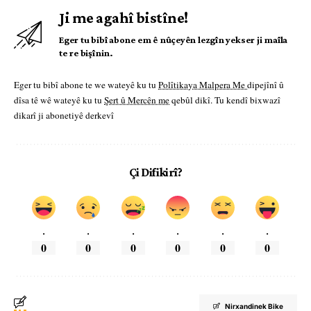
Ji me agahî bistîne!
Eger tu bibî abone em ê nûçeyên lezgîn yekser ji maîla
te re bişînin.
Eger tu bibî abone te we wateyê ku tu
Polîtikaya Malpera Me
dipejînî û
dîsa tê wê wateyê ku tu
Şert û Mercên me
qebûl dikî. Tu kendî bixwazî
dikarî ji abonetiyê derkevî
Çi Difikirî?
.
.
.
.
.
.
0
0
0
0
0
0
Nirxandinek Bike