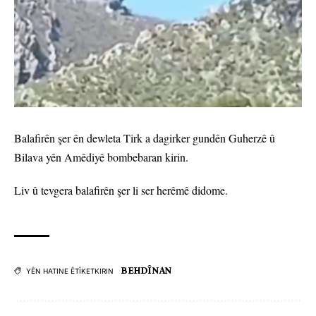
Balafirên şer ên dewleta Tirk a dagirker gundên Guherzê û
Bilava yên Amêdiyê bombebaran kirin.
Liv û tevgera balafirên şer li ser herêmê didome.
BEHDÎNAN
YÊN HATINE ÊTÎKETKIRIN