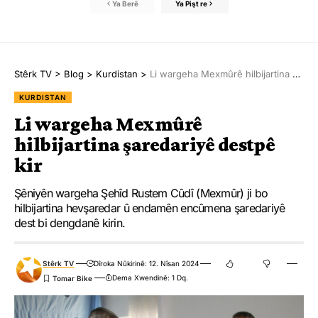
Ya Berê
Ya Pişt re
Stêrk TV
>
Blog
>
Kurdistan
>
Li wargeha Mexmûrê hilbijartina şaredariyê destpê kir
KURDISTAN
Li wargeha Mexmûrê
hilbijartina şaredariyê destpê
kir
Şêniyên wargeha Şehîd Rustem Cûdî (Mexmûr) ji bo
hilbijartina hevşaredar û endamên encûmena şaredariyê
dest bi dengdanê kirin.
Stêrk TV
Dîroka Nûkirinê: 12. Nîsan 2024
Dema Xwendinê: 1 Dq.