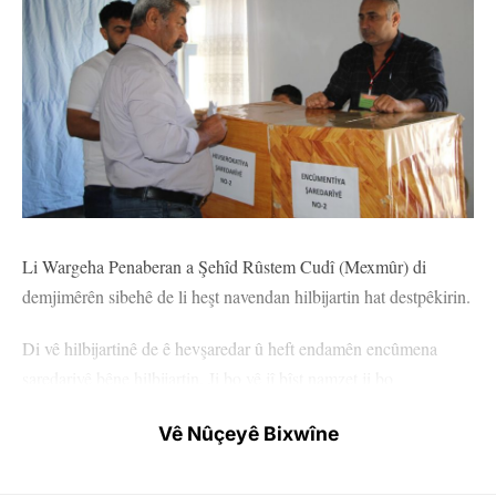
Li Wargeha Penaberan a Şehîd Rûstem Cudî (Mexmûr) di
demjimêrên sibehê de li heşt navendan hilbijartin hat destpêkirin.
Di vê hilbijartinê de ê hevşaredar û heft endamên encûmena
şaredariyê bêne hilbijartin. Ji bo vê jî bîst namzet ji bo
encûmeniyê, çar namzet jî ji bo hevşaredariyê ketin pêşbirkê.
Vê Nûçeyê Bixwîne
Di van kêliyan de jî xelkê wargehê bi kelecanek mezin diherikin
ser sindoqan.