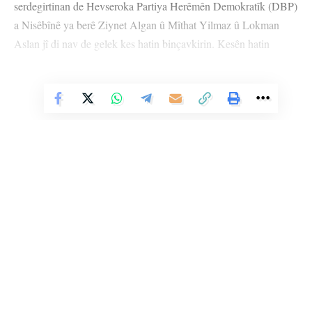
serdegirtinan de Hevseroka Partiya Herêmên Demokratîk (DBP)
a Nisêbînê ya berê Ziynet Algan û Mîthat Yilmaz û Lokman
Aslan jî di nav de gelek kes hatin binçavkirin. Kesên hatin
binçavkirin birin Midûriyeta Emniyetê ya Bajar.
Vê Nûçeyê Bixwîne
MÊRDÎN
YÊN HATINE ÊTÎKETKIRIN
Ji me agahî bistîne!
Eger tu bibî abone em ê nûçeyên lezgîn yekser ji maîla
Li Ser Şopa Heqîqetê
te re bişînin.
Stêrk TV ji sala 2009an ve di warên siyasî, civakî, çandî û hunerî de
weşanê dike. Bi nêrîna azadiya jinê û avakirina civakeke demokratîk,
Eger tu bibî abone te we wateyê ku tu
Polîtikaya Malpera Me
dipejînî û
Stêrk TV xebatên civakî, çandî, hunerî, dîrokî, aborî û yên jîngehê
dîsa tê wê wateyê ku tu
Şert û Mercên me
qebûl dikî. Tu kendî bixwazî
dimeşîne. Di çarçoveya parastin û pêşxistina çand û zimanê Kurdî de, bi
dikarî ji abonetiyê derkevî
zaravayên Kurmancî, Soranî, Kirmanckî û Hewramî nûçe û bernameyên