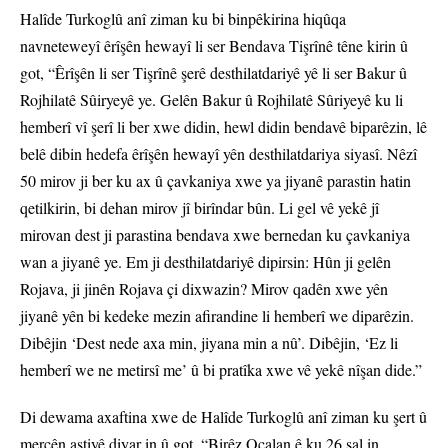
Halîde Turkoglû anî ziman ku bi binpêkirina hiqûqa
navneteweyî êrîşên hewayî li ser Bendava Tişrînê têne kirin û
got, “Êrîşên li ser Tişrînê şerê desthilatdariyê yê li ser Bakur û
Rojhilatê Sûiryeyê ye. Gelên Bakur û Rojhilatê Sûriyeyê ku li
hemberî vî şerî li ber xwe didin, hewl didin bendavê biparêzin, lê
belê dibin hedefa êrîşên hewayî yên desthilatdariya siyasî. Nêzî
50 mirov ji ber ku ax û çavkaniya xwe ya jiyanê parastin hatin
qetilkirin, bi dehan mirov jî birîndar bûn. Li gel vê yekê jî
mirovan dest ji parastina bendava xwe bernedan ku çavkaniya
wan a jiyanê ye. Em ji desthilatdariyê dipirsin: Hûn ji gelên
Rojava, ji jinên Rojava çi dixwazin? Mirov qadên xwe yên
jiyanê yên bi kedeke mezin afirandine li hemberî we diparêzin.
Dibêjin ‘Dest nede axa min, jiyana min a nû’. Dibêjin, ‘Ez li
hemberî we ne metirsî me’ û bi pratîka xwe vê yekê nîşan dide.”
Di dewama axaftina xwe de Halîde Turkoglû anî ziman ku şert û
mercên aştiyê diyar in û got, “Birêz Ocalan ê ku 26 sal in