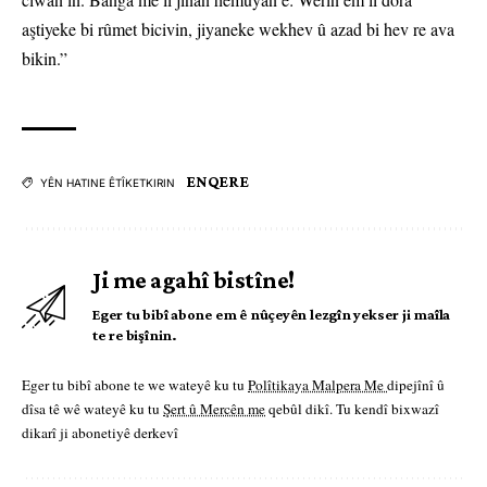
aştiyeke bi rûmet bicivin, jiyaneke wekhev û azad bi hev re ava
bikin.”
ENQERE
YÊN HATINE ÊTÎKETKIRIN
Ji me agahî bistîne!
Eger tu bibî abone em ê nûçeyên lezgîn yekser ji maîla
te re bişînin.
Eger tu bibî abone te we wateyê ku tu
Polîtikaya Malpera Me
dipejînî û
dîsa tê wê wateyê ku tu
Şert û Mercên me
qebûl dikî. Tu kendî bixwazî
dikarî ji abonetiyê derkevî