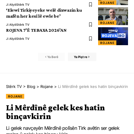
ROJANE
Ji Aliyê
Stêrk TV
‘Elewî Tirkiyeyeke welê dixwazin ku
mafên her kesî lê ewle be’
ROJANE
Ji Aliyê
Stêrk TV
ROJEVA 7’Ê TEBAXA 2026’AN
Ji Aliyê
Stêrk TV
ROJANE
Ya Berê
Ya Pişt re
Stêrk TV
>
Blog
>
Rojane
>
Li Mêrdînê gelek kes hatin binçavkirin
ROJANE
Li Mêrdînê gelek kes hatin
binçavkirin
Li gelek navçeyên Mêrdînê polîsên Tirk avêtin ser gelek