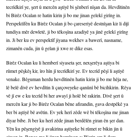
tecrîdkirî ye, şert û mercên aştiyê bi şênberî nîşan da. Hevdîtinên
bi Birêz Ocalan re hatin kirin ji bo me jinan gelekî girîng in.
Perspektîfên ku Birêz Ocalan ji bo çareseriyê destnîşan kir li dijî
tundiya mêr dewletê, ji bo têkoşîna azadiyê ya jinê gelekî girîng
in. Ji ber ku ev perspektîf jiyana wekhev a bawerî, nasname,
zimanên cuda, jin û gelan ji xwe re dike esas.
Birêz Ocalan ku li hemberî siyaseta şer, nexşerêya aştiya bi
rûmet pêşkêş kir, îro hîn jî tecrîdkirî ye. Ev tecrîd pêşî li aştiyê
venake. Bêguman herdu hevdîtinên hatin kirin ji bo me hêja ne,
lê belê divê ev hevdîtin li çarçoveyeke qanûnî bê bicihkirin. Rêya
vê jî ew e ku tecrîd bi her awayî ji holê bê rakirin. Divê şert û
mercên kar ji bo Birêz Ocalan bêne afirandin, gava destpêkê ya
ber bi aştiyê bê avêtin. Ev yek herî zêde wê bi têkoşîna me jinan
diyar bibe. Ji ber ku herî zêde jinan berdêlên giran ên şer dan.
Yên ku pêşengiyê ji avakirina aştiyeke bi rûmet re bikin jin û
ciwan in. Banga me li jinan hemûyan e: Werin em li dora