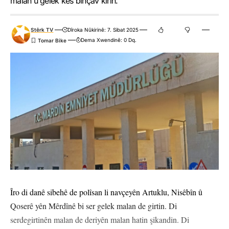
malan û gelek kes binçav kirin.
Stêrk TV
Dîroka Nûkirinê: 7. Sibat 2025
Dema Xwendinê: 0 Dq.
Îro di danê sibehê de polîsan li navçeyên Artuklu, Nisêbîn û
Qoserê yên Mêrdînê bi ser gelek malan de girtin. Di
serdegirtinên malan de deriyên malan hatin şikandin. Di