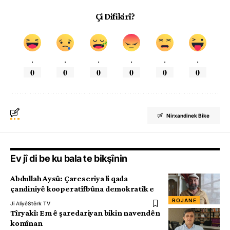
Çi Difikirî?
.
.
.
.
.
.
0
0
0
0
0
0
Nirxandinek Bike
Ev jî di be ku bala te bikşînin
Abdullah Aysû: Çareseriya li qada
çandiniyê kooperatîfbûna demokratîk e
ROJANE
Ji Aliyê
Stêrk TV
Tîryakî: Em ê şaredariyan bikin navendên
komînan