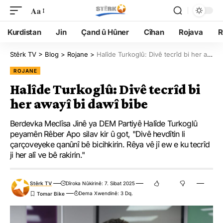
Aa
Kurdistan
Jin
Çand û Hûner
Cîhan
Rojava
R
Stêrk TV
>
Blog
>
Rojane
>
Halîde Turkoglû: Divê tecrîd bi her awayî bi dawî bibe
ROJANE
Halîde Turkoglû: Divê tecrîd bi
her awayî bi dawî bibe
Berdevka Meclîsa Jinê ya DEM Partiyê Halîde Turkoglû
peyamên Rêber Apo silav kir û got, "Divê hevdîtin li
çarçoveyeke qanûnî bê bicihkirin. Rêya vê jî ew e ku tecrîd
ji her alî ve bê rakirin."
Stêrk TV
Dîroka Nûkirinê: 7. Sibat 2025
Dema Xwendinê: 3 Dq.