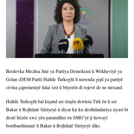
Berdevka Meclîsa Jinê ya Partiya Demokrasî û Wekheviyê ya
Gelan (DEM Partî) Halîde Turkoglû li navenda giştî ya partiyê
civîna çapemeniyê lidar xist û bûyerên di rojevê de ne nirxand.
Halîde Turkoglû bal kişand ser êrişên dewleta Tirk ên li ser
Bakur û Rojhilatê Sûriyeyê û diyar kir ku desthilatdariya siyasî bi
destê hêzên xwe yên paramîlîter ên SMO’yê ji hewayî
bombardûmanê li Bakur û Rojhilatê Sûriyeyê dike.